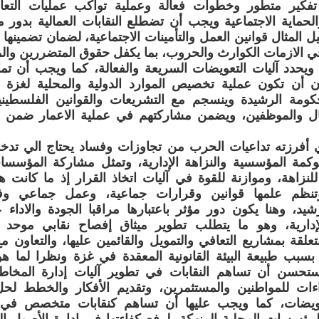
فكير متطور وخطوات فعالة وعملية تواكب عمليات التعافي
لحماية الاجتماعية ويجب أن تضطلع النقابات العمالية بدور
 المثال قوانين العمل والتأمينات الاجتماعية، لضمان تضمينها بن
 الازمات الكوارث والحروب، بما يكفل حقوق المتضررين والم
ويحدد آليات التعويضات السريعة والفعالة، كما ويجب أن تم
ن أن تكون عملية تخصيص الموارد الدولية والمحلية لغزة مل
كومة الرشيدة وينسجم مع التشريعات والقوانين الفلسطينية
مال والموظفين، ويضمن مشاركتهم في عملية الاعمار ضمن 
ي أفرزته تداعيات الحرب من تجاوزات وفساد يحتاج الي تدخ
كمة المؤسسية والنزاهة الإدارية، وتمثل مشاركة المؤسسات
 للنزاهة، وموازنة للقوة في آليات اتخاذ القرار إذ ما كا
وتنظم علمها قوانين وقرارات جماعية، وعمل جماعي وف
د، وهنا يكون دور مؤثر باعتبارها مراقبا الجودة والاداء
لإدارية، وهو ما يتطلب تطوير ميثاق إفصاح نقابي مو
تعلقة بمشاريع التعافي والتمويل والقائمين عليها، والتعاو
بسبب طبيعة البيئة القانونية المعقدة في غزة ونظرا لما هو 
حسن أن تساهم النقابات في تطوير آليات إدارة المخاطر ال
ءات للمواطنين والمستثمرين، وتقديم الأفكار والخطط لحل 
تعويضات، كما ويجب عليها أن تساهم كنقابات متخصص في ت