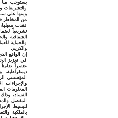
يستوجب منا ت
والتشريعات وا
ومنها على سبيل
من المخاطر في
فقدت معيلها، 
تشريعياً لضما
الشفافية والح
والحماية للع
والكريم.
إن الواقع الذ
في تعزيز الحو
عنصراً ضامناً
ديمقراطية، 
المؤسسي الرشي
والإجراءات ا
المعلومات الم
الفساد، وذلك 
المفضل والمست
لتبسيط الإجرا
بالملكية وال