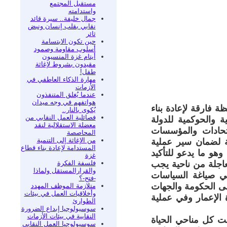
مستقبل المجتمع
واستدامته
جمال خليفة.. سيرة قائد
نقابي بقلب إنسان ونبض
ثائر
حين تكون الابتسامة
أسلوب مقاومة وصمود
أيتام غزة المنسيون
مقيدون بشروط لإغاثة
طفل!
مهارة الذكاء العاطفي في
الأزمات
عندما يُغلق المتنفذون
هواتفهم في وجه ميدان
ظة فارقة لإعادة بناء
يُكوى بالنار..
فصائلية العمل النقابي من
ة والحوكمية للدولة
معضلة الاستقلالية لنقد
اتحادات والمؤسسات
المحاصصة
من الإغاثة إلى التنمية
ية لضمان سير عملية
المستدامة لإعادة بناء قطاع
وهو ما يدعو للتأكيد
غزة
فلسفة الفكرة
عاجلة من ناحية يجب
والقرارالمستقل ولماذا
ي صياغة السياسات
-فتح-؟
لى الحكومة والجهات
متلازمة الموظف المهدد
وأخلاقيات العمل في بيئات
ة الإعمار وفي عملية
الطوارئ
سوسيولوجيا إبداع الضرورة
النقابية في بيئات الأزمات
ت كل مناحي الحياة
سوسيولوجيا العمل النقابي