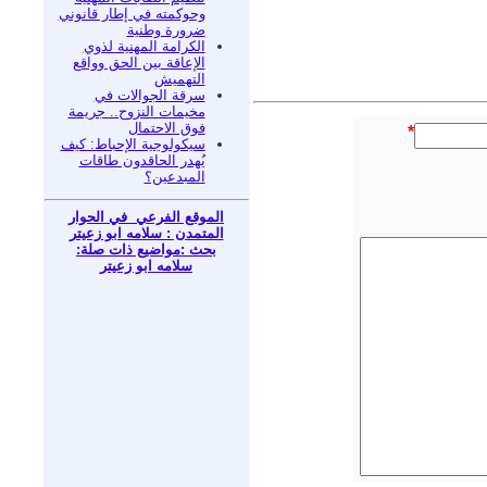
وحوكمته في إطار قانوني
ضرورة وطنية
الكرامة المهنية لذوي
الإعاقة بين الحق وواقع
التهميش
سرقة الجوالات في
مخيمات النزوح.. جريمة
فوق الاحتمال
*
سيكولوجية الإحباط: كيف
يُهدر الحاقدون طاقات
المبدعين؟
الموقع الفرعي في الحوار
المتمدن : سلامه ابو زعيتر
بحث :مواضيع ذات صلة:
سلامه ابو زعيتر