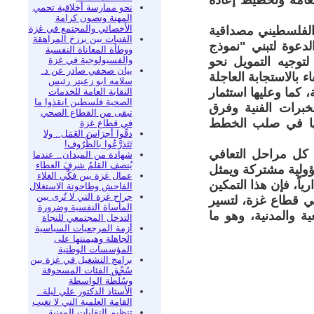
لعامة وتخطيط إعادة
نحو ممارسة أخلاقية تحمي
المهنة وتصون كرامة
الأخصائي والمجتمع في غزة
الفلسطيني مصداقية
الفتيات بين برزخ المراهقة
لدعوة لتبني "نموذج
ووطأة المعاناة النفسية
والفسيولوجية في غزة
توجيه التمويل نحو
بيان صحفي صادر عن د.
ء بالاستجابة العاجلة
سلامه ابو زعيتر رئيس
 كما وعليها استثمار
النقابة العامة للخدمات
الصحية فلسطين انقذوا ما
الخبرات الفنية وفرق
تبقى من القطاع الصحي
لها في صلب الخطط
في قطاع غزة
دقّوا أجرَاسَ العَمَل.. ولا
تَتَذرَّعُوا بالظُّرُوف!
ي كل مراحل التعافي
شهادة من الميدان.. عندما
يُنصف القلمُ شرفَ العطاء
ؤولية مشتركة ويمثل
عمال غزة بين فكّي الغلاء
ياً، فإن هذا التمكين
الفاحش وطاحونة الاستغلال
جراح غزة التي لا تُرى بين
ي قطاع غزة، لتسير
المأساة النفسية وضرورة
 والمدنية، وهو ما
التدخل المجتمعي للنجاة
أزمة المرجعيات السياسية
الجاهلة وهيمنتها على
المؤسسات الوطنية
برامج التشغيل في غزة بين
سُحْق الفئات المسحوقة
وسُلْطَة الواسطة
الأستاذ الدكتور علي ليلة..
القامة العلمية التي لا تغيب
تنظيم النقابات المهنية