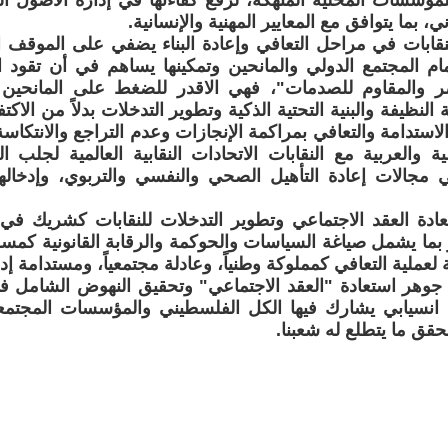
مؤسسات المحلية المنهكة، لرفع كفاءتها في إدارة الأصول ا
ي، بما يتوافق مع المعايير المهنية والإنسانية.
قابات في مراحل التعافي وإعادة البناء يضفي على الموقف 
مام المجتمع الدولي والمانحين وتمكينها يساهم في أن تقود ا
ضر والمقاوم للصدمات"، فهي الاقدر للضغط على المانحين ل
لنظيفة والبنية التحتية الذكية وتطوير التدخلات بدلاً من الاكتفا
استدامة والتعافي بمراكمة الإنجازات وعدم التراجع والانتكاسة،
ية والعربية مع النقابات الاتحادات النقابية العالمية لجلب 
 مجالات إعادة التأهيل الصحي والنفسي والتربوي، وإدخا
تعادة العقد الاجتماعي وتطوير التدخلات للنقابات كشريك ف
ر بما يشمل صياغة السياسات والحوكمة والرقابة القانونية كمس
 لعملية التعافي كمملوكة وطنياً، وعادلة مجتمعياً، ومستدامة إدار
وهر استعادة "العقد الاجتماعي" وتحقيق النهوض الشامل ف
انسيابي يشارك فيها الكل الفلسطيني والمؤسسات المجتمعية
نحقق ما يتطلع له شعبنا.