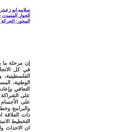
سلامه ابو زعيتر
الحوار المتمدن - العدد: 8520 - 2025 
المحور: الحركة ا
إن مرحلة ما بع
في كل الاتجاه
الفلسطينية، 
الوطنية، المس
التعافي وإعادة
على الشراكة ا
على الأجسام 
والبرامج وخطط
ذات العلاقة ا
التخطيط الاست
ان الاحداث و