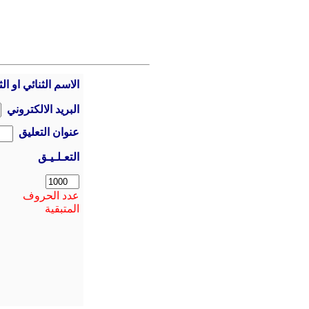
الاسم الثنائي او الث
البريد الالكتروني
عنوان التعليق
التعـلـيـق
عدد الحروف
المتبقية