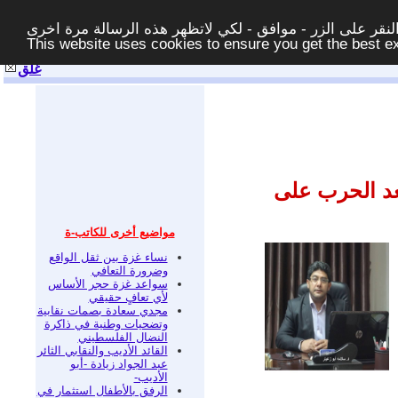
قر على الزر - موافق - لكي لاتظهر هذه الرسالة مرة اخرى -
This website uses cookies to ensure you get the best 
غلق
عد الحرب على
مواضيع أخرى للكاتب-ة
نساء غزة بين ثقل الواقع
وضرورة التعافي
سواعد غزة حجر الأساس
لأي تعافٍ حقيقي
مجدي سعادة بصمات نقابية
وتضحيات وطنية في ذاكرة
النضال الفلسطيني
القائد الأديب والنقابي الثائر
عبد الجواد زيادة -أبو
الأديب-
الرفق بالأطفال استثمار في