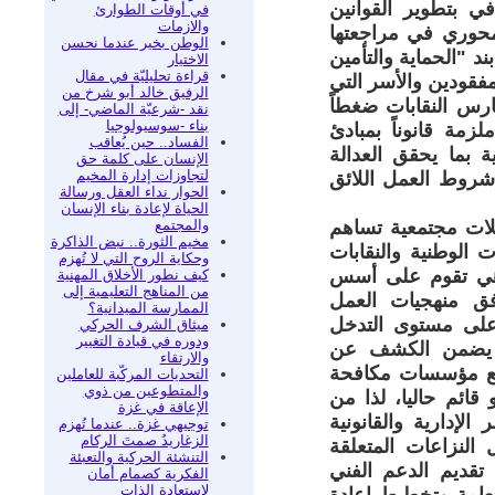
 بتطوير القوانين
في أوقات الطوارئ
والازمات
 محوري في مراجعتها
الوطن بخير عندما نحسن
د "الحماية والتأمين
الاختيار
قراءة تحليليّة في مقال
فقودين والأسر التي
الرفيق خالد أبو شرخ من
ارس النقابات ضغطاً
نقد -شرعيّة الماضي- إلى
بناء -سوسيولوجيا
زمة قانوناً بمبادئ
الفساد.. حين يُعاقب
 بما يحقق العدالة
الإنسان على كلمة حق
لتجاوزات إدارة المخيم
شروط العمل اللائق
الحوار نداء العقل ورسالة
الحياة لإعادة بناء الإنسان
والمجتمع
لات مجتمعية تساهم
مخيم الثورة.. نبض الذاكرة
 الوطنية والنقابات
وحكاية الروح التي لا تُهزم
نت هي تقوم على أسس
كيف نطور الأخلاق المهنية
من المناهج التعليمية إلى
ق منهجيات العمل
الممارسة الميدانية؟
 على مستوى التدخل
ميثاق الشرف الحركي
ودوره في قيادة التغيير
حد يضمن الكشف عن
والارتقاء
ن مع مؤسسات مكافحة
التحديات المركّبة للعاملين
والمتطوعين من ذوي
قائم حاليا، لذا من
الإعاقة في غزة
إدارية والقانونية
توجيهي غزة.. عندما تُهزم
الزغاريدُ صمتَ الركام
النزاعات المتعلقة
التنشئة الحركية والتعبئة
قديم الدعم الفني
الفكرية كصمام أمان
لاستعادة الذات