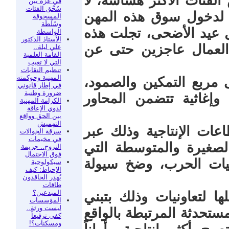
لفئات الأكثر هشاشة، لا
في غزة بين
سُحْق الفئات
 لدخول سوق هذه المهن
المسحوقة
وسُلْطَة
ل عيد الأضحى، تجلت هذه
الواسطة
الأستاذ الدكتور
العمال عاجزين حتى عن
علي ليلة..
القامة العلمية
التي لا تغيب
تنظيم النقابات
المهنية وحوكمته
ى مربع التمكين والصمود،
في إطار قانوني
ضرورة وطنية
إغاثية تتضمن المحاور
الكرامة المهنية
لذوي الإعاقة
بين الحق وواقع
التهميش
عات الإنتاجية وذلك عبر
سرقة الجوالات
في مخيمات
لصغيرة والمتوسطة التي
النزوح.. جريمة
فوق الاحتمال
يات الحرب، وضخ سيولة
سيكولوجية
الإحباط: كيف
يُهدر الحاقدون
طاقات
المبدعين؟
ا لتعاونيات وذلك بتبني
المؤسسات
ليست ورثة..
ستحدثة المرتبطة بالواقع
كفى ترقيعاً
ومسكنات؟!