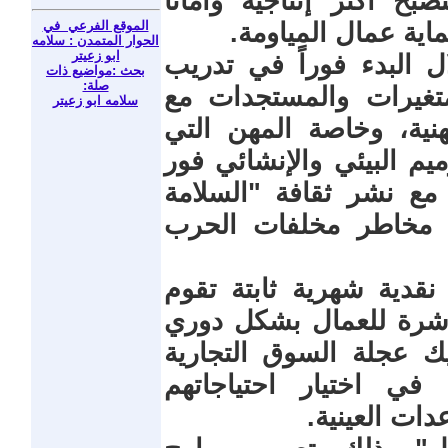
صبح أكثر إنتاجية وأماناً
الموقع الفرعي في
اية عمال المياومة.
الحوار المتمدن : سلامه
ابو زعيتر
ل البدء فوراً في تدريب
بحث :مواضيع ذات
صلة:
تغيرات والمستجدات مع
سلامه ابو زعيتر
نية، وخاصة المهن التي
يم البيئي والإنشائي فور
مع نشر ثقافة "السلامة
ن مخاطر مخلفات الحرب
نقدية شهرية ثابتة تقوم
اشرة للعمال بشكل دوري
يك عجلة السوق التجارية
في اختيار احتياجاتهم
دات العينية.