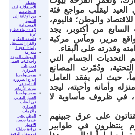
ارك، وتغمر الفرحة بيوت
معضلة
الاستقلالية لنقد
لعيد ليقلّب مواجع فئة
المحاصصة
من الإغاثة إلى
لاقتصاد والوطن؛ فاليوم،
التنمية
المستدامة
السابع من أكتوبر، يجد
لإعادة بناء قطاع
غزة
اقع مرير، ومآسٍ مركبة
فلسفة الفكرة
والقرارالمستقل
ته وقدرته على البقاء.
ولماذا -فتح-؟
متلازمة
 التحديات الجسام التي
الموظف المهدد
وأخلاقيات العمل
تحتية، ودُمّرت المصانع
في بيئات
الطوارئ
سوسيولوجيا
اً، حيث لم يفقد العامل
إبداع الضرورة
النقابية في
ه وأمانه وأحبته، ليجد
بيئات الأزمات
سوسيولوجيا
ء، في ظروف مأساوية لا
العمل النقابي
في أوقات
الطوارئ
والازمات
يقتاتون على عرق جبينهم
الوطن بخير
عندما نحسن
يوم ينتظرون في طوابير
الاختيار
قراءة تحليليّة
في مقال الرفيق