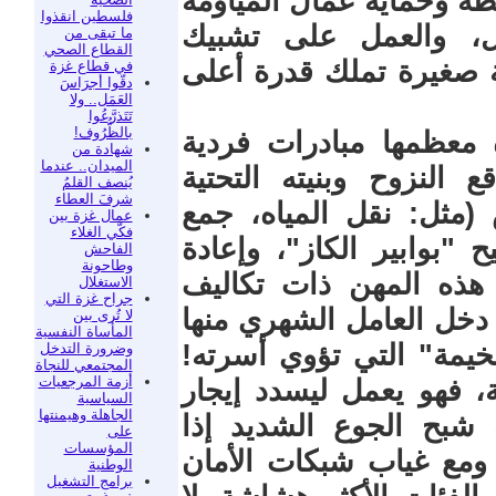
طة وحماية عمال المياومة
فلسطين انقذوا
ل، والعمل على تشبيك
ما تبقى من
القطاع الصحي
ية صغيرة تملك قدرة أعلى
في قطاع غزة
دقّوا أجرَاسَ
العَمَل.. ولا
تَتَذرَّعُوا
بالظُّرُوف!
 معظمها مبادرات فردية
شهادة من
الميدان.. عندما
النزوح وبنيته التحتية
يُنصف القلمُ
شرفَ العطاء
(مثل: نقل المياه، جمع
عمال غزة بين
فكّي الغلاء
 "بوابير الكاز"، وإعادة
الفاحش
وطاحونة
ن هذه المهن ذات تكاليف
الاستغلال
جراح غزة التي
 دخل العامل الشهري منها
لا تُرى بين
المأساة النفسية
لخيمة" التي تؤوي أسرته!
وضرورة التدخل
المجتمعي للنجاة
أزمة المرجعيات
 فهو يعمل ليسدد إيجار
السياسية
الجاهلة وهيمنتها
ه شبح الجوع الشديد إذا
على
المؤسسات
 ومع غياب شبكات الأمان
الوطنية
برامج التشغيل