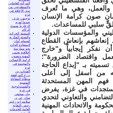
 واقعنا الفلسطيني لخلق
المركّبة للعاملين
ة والعمل، وهي ما تُعرف
والمتطوعين من
ذوي الإعاقة في
غزة
مان صون كرامة الإنسان
توجيهي غزة..
عندما تُهزم
تلقٍّ سلبي للمساعدات.
الزغاريدُ صمتَ
الركام
يني والمؤسسات الدولية
التنشئة الحركية
والتعبئة الفكرية
 إنعاشهم بإنعاش القطاع
كصمام أمان
لاستعادة الذات
 نفكر إيجابياً و"خارج
نحو ممارسة
أخلاقية تحمي
مل واقتصاد الضرورة"؛
المهنة وتصون
كرامة الأخصائي
تسميته بـ "إبداع الحاجة
والمجتمع في
غزة
سه من أسفل إلى أعلى
الفتيات بين
برزخ المراهقة
ووطأة المعاناة
 فهم المهن المستحدثة
النفسية
والفسيولوجية
لمستجدات في غزة، يفرض
في غزة
بيان صحفي
لتضامني والتعاوني لتحدي
صادر عن د.
سلامه ابو زعيتر
حكومة والاتحادات المهنية
رئيس النقابة
العامة للخدمات
الصحية