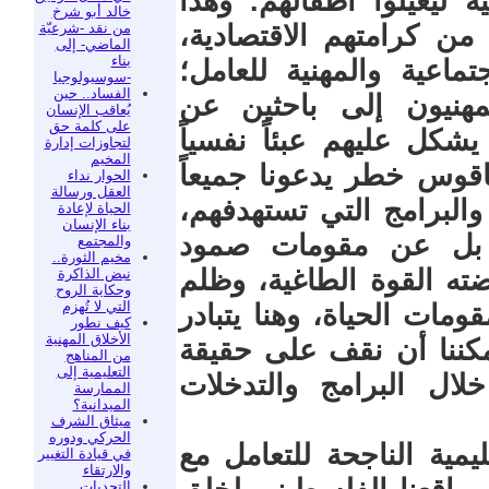
ية ليعيلوا أطفالهم. وهذا
خالد أبو شرخ
من نقد -شرعيّة
ن كرامتهم الاقتصادية،
الماضي- إلى
بناء
اعية والمهنية للعامل؛
-سوسيولوجيا
الفساد.. حين
هنيون إلى باحثين عن
يُعاقب الإنسان
على كلمة حق
شكل عليهم عبئاً نفسياً
لتجاوزات إدارة
المخيم
 ناقوس خطر يدعونا جميعاً
الحوار نداء
العقل ورسالة
والبرامج التي تستهدفهم،
الحياة لإعادة
بناء الإنسان
، بل عن مقومات صمود
والمجتمع
مخيم الثورة..
ته القوة الطاغية، وظلم
نبض الذاكرة
وحكاية الروح
التي لا تُهزم
مات الحياة، وهنا يتبادر
كيف نطور
الأخلاق المهنية
كننا أن نقف على حقيقة
من المناهج
التعليمية إلى
ال البرامج والتدخلات
الممارسة
الميدانية؟
ميثاق الشرف
الحركي ودوره
يمية الناجحة للتعامل مع
في قيادة التغيير
والارتقاء
التحديات