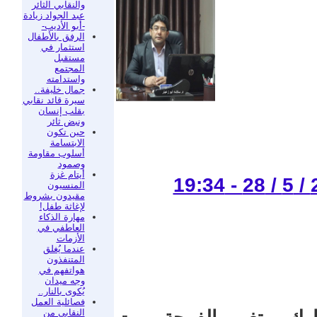
والنقابي الثائر
عبد الجواد زيادة
-أبو الأديب-
الرفق بالأطفال
استثمار في
مستقبل
المجتمع
واستدامته
جمال خليفة..
سيرة قائد نقابي
بقلب إنسان
ونبض ثائر
حين تكون
الابتسامة
أسلوب مقاومة
وصمود
أيتام غزة
المنسيون
مقيدون بشروط
لإغاثة طفل!
مهارة الذكاء
العاطفي في
الأزمات
عندما يُغلق
المتنفذون
هواتفهم في
وجه ميدان
يُكوى بالنار..
فصائلية العمل
النقابي من