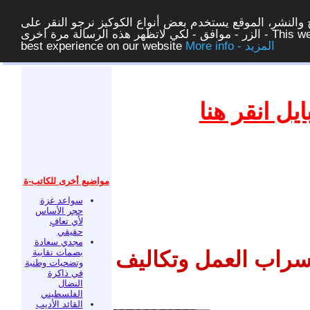
والنشر، الموقع يستخدم بعض أنواع الكوكيز نرجو النقر على
الزر - موافق - لكي لاتظهر هذه الرسالة مرة اخرى - This website uses cookies to ensure you get the
More info - المزيد
best experience on our website
غلق
ل انقر هنا
مواضيع أخرى للكاتب-ة
سواعد غزة
حجر الأساس
لأي تعافٍ
حقيقي
مجدي سعادة
بصمات نقابية
سراب العمل وتكاليف
وتضحيات وطنية
في ذاكرة
النضال
الفلسطيني
القائد الأديب