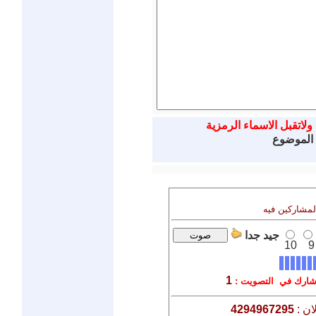
ولاتقبل الاسماء الرمزية
 الموضوع
المشاركين فيه
جيد جدا
10
9
1
ارك في التصويت :
ان :
4294967295