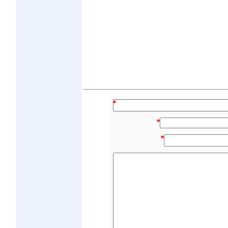
*
*
*