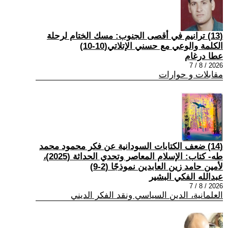
(13) ترانيم في أقصى الجنوب: مسك الختام لرحلة
الكلمة والوعي مع حسني الإتلاتي(10-10)
عطا درغام
2026 / 8 / 7
مقابلات و حوارات
(14) ضعف الكتابات السودانية عن فكر محمود محمد
طه- كتاب: الإسلام المعاصر وتحدي الحداثة (2025)،
لأمين حامد زين العابدين نموذجًا (2-9)
عبدالله الفكي البشير
2026 / 8 / 7
العلمانية، الدين السياسي ونقد الفكر الديني