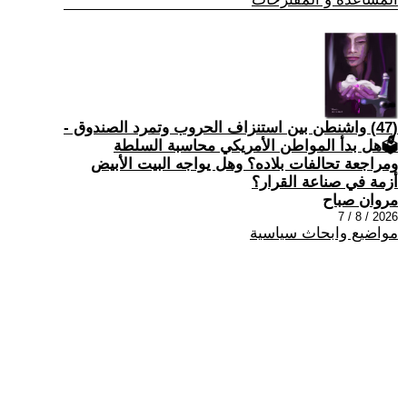
(47) واشنطن بين استنزاف الحروب وتمرد الصندوق -
🗳هل بدأ المواطن الأمريكي محاسبة السلطة
ومراجعة تحالفات بلاده؟ وهل يواجه البيت الأبيض
أزمة في صناعة القرار؟
مروان صباح
2026 / 8 / 7
مواضيع وابحاث سياسية