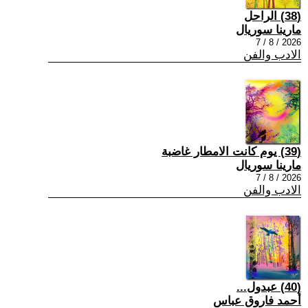
(38) الراحل
مارينا سوريال
2026 / 8 / 7
الادب والفن
(39) يوم كانت الامطار غاضبة
مارينا سوريال
2026 / 8 / 7
الادب والفن
(40) عبدول...
أحمد فاروق عباس