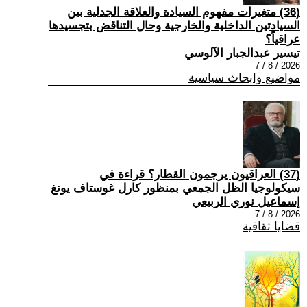
(36) متغيرات مفهوم السيادة والعلاقة الجدلية بين
السيادتين الداخلية والخارجية وحال التناقض بتجسيدها
عراقياً؟
تيسير عبدالجبار الآلوسي
2026 / 8 / 7
مواضيع وابحاث سياسية
(37) العراقيون يرجمون القطار؟ قراءة في
سيكولوجيا الظل الجمعي بمنظور كارل غوستاف يونغ
إسماعيل نوري الربيعي
2026 / 8 / 7
قضايا ثقافية