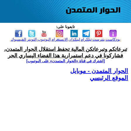
تابعونا على:
بودكاست
بنترست
تيلكرام
لينكدإن
الانستغرام
اليوتيوب
التويتر
الفيسبوك
تبرعاتكم وتبرعاتكن المالية تحفظ استقلال الحوار المتمدن،
فشاركونا في دعم استمرارية هذا الفضاء اليساري الحر
[اشترك في قناة ‫«الحوار المتمدن» على اليوتيوب]
الحوار المتمدن - موبايل
الموقع الرئيسي