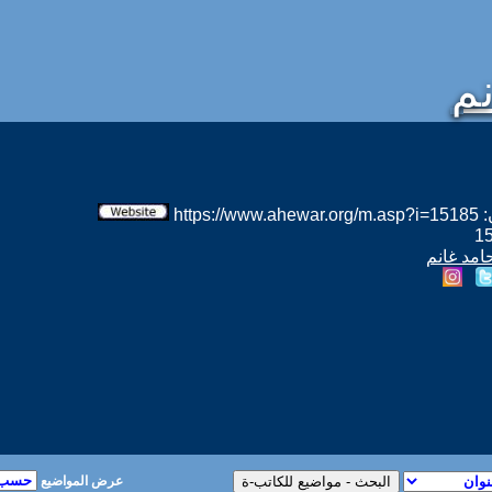
نم
htt
حامد غانم
عرض المواضيع