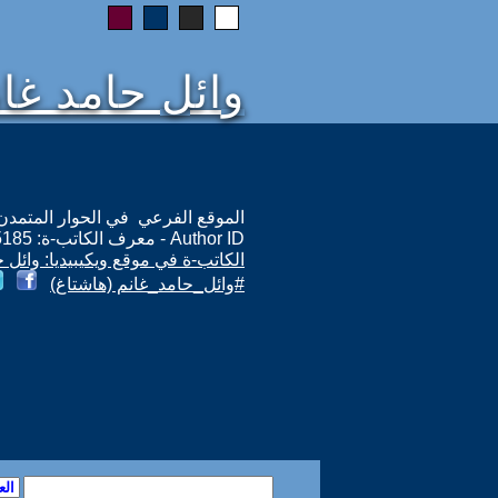
وائل حامد غا
الموقع الفرعي في الحوار المتمدن: ps://www.ahewar.org/m.asp?i=15185
Author ID - معرف الكاتب-ة: 15185
الكاتب-ة في موقع ويكيبيديا: وائل 
#وائل_حامد_غانم (هاشتاغ)