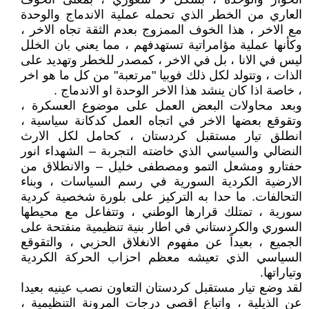
العاري من الخطر الذي تحمله عملية الاندماج والوحدة
مع الاخر ، هذا الخوف الممزوج بعدم الثقة تجاه الاخر ،
وكأنها عملية مؤامراتية تستهدفهم ، مما يعني بان الخلل
ليس في الانا ، بل في الاخر ، كمصدر للخطر وتهديد على
الذات ، وتتولد لكل ذلك فوبيا "مرتعبة" من كل ما هو اخر
، خاصة اذا كان ينشد هذا الاخر الوحدة او الاندماج .
وبعد محاولات البعض العمل على موضوع العسكرة ،
وتقوقع بعضها الاخر في اتجاه العمل كدكانة سياسية ،
انطلق تيار مستقبل كردستان ، كحامل لكل الارث
النضالي والسياسي الذي خاضته التجربة – الشهداء انور
حفتارو ومشعل التمو ومصطفى خليل – والانطلاق من
الارضية الكردية السورية في رسم السياسات ، وبناء
التحالفات. ما حدا به التركيز على بلورة شخصية كردية
سورية ، تمتلك قرارها الوطني ، وتتفاعل مع محيطها
السوري والكردستاني في اطار بنية تنظيمية منفتحة على
الجميع ، بعيداً عن مفهوم الانغلاق الحزبي ، والتقوقع
السياسي الذي تعيشه معظم احزاب الحركة الكردية
وتياراتها.
لقد وضع تيار مستقبل كردستان التعاون نصب عينيه بعيدا
عن الذيلية ، واتباع اقصى درجات المرونة التنظيمية ،