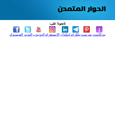
تابعونا على:
بودكاست
بنترست
تيلكرام
لينكدإن
الانستغرام
اليوتيوب
التويتر
الفيسبوك