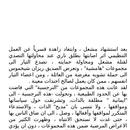
بعد استشهاد مشعل ، وابتعاد زاهدة قسرياً عن العمل
التنظيمي اثر اصابتها بطلق ناري عند محاولتها التصدي
لقتلة مشعل ومحاولة حمايته ، تصدع التيار الى
مجموعات "هامشية" ، وتعرض الصديق ريزان شيخموس
الى حملة تشويه مغرضة من العائلة ، ومن اعضاء التيار
انفسهم ، ممن كان يعمل لصالح اجندات معينة .
لقد عانت هذه المجموعات من "النرجسية" التي فاضت
بها عن الحدود الطبيعية ، وتحولت -هذه النرجسية - الى
"ايمانية " مطلقة بالذات، وتشرنقت حول سياساتها
ومواقفها ، ولا ننسى بان "مديح" الذات ، والاستدعاء
المتكرر لمواقفها وأفعالها ، وصل ، الى ان ضاق الناس بها
، حتى غدت لا تستحق الانتباه ، وظهرت الكثير من
الاعراض المرضية ضمن هذه المجموعات ، دون ان يؤدي