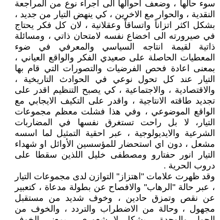
سوء حالها ، وضعف احوالها الى اجراء نوع من المراجعة
النقدية ، والحوار مع الاخرين ، كي ينهض التيار من جديد ،
بشكل اكثر اتزاناً واتساقاً وعقلانية ، لان كل فكر يحتاج
في صيرورته الى اخضاع نفسه لامتحان ذاتي ، ومسائلة
ذاتية لقيمة انتاجه السياسي والمعرفي في ضوء
المعطيات الحاصلة على صعيدي الفكر والواقع العياني ،
بمعنى اعادة فحص الفرضيات والتصورات التي قام بها
التيار عند كل تحول نوعي في الحوادث التاريخية ،
والاقتصادية ، والاجتماعية ، كي يصبح التنظيم اقدر على
تجديد طاقته الانتاجية ، واقدر على التكيف الايجابي مع
الواقع الموضوعي ، وفي هذا فشلت معظم مجموعات
التيار، لا بل راحت تستغرق نفسها في المضاربات
الشرعية والايديولوجية ، عبر احقية التمثيل لما اسسه
مشعل ، دون اي استحضار للمؤسسين الأوائل او شهداء
التيار انور حفتارو ومصطفى خليل اللذين سقطا على
دروب الحرية .
وقد ظهرت علامات "اهتزاز" التوازن لدى مجموعات التيار
، عبر حالة "الرهاب" والافصاح عن بطولة مدعاة ، كتعبير
عن نقص وتمزق حادين ، وخوف شديد من مستقبل
مجهول ، وحالة من الاضطراب والتردد ، والخوف من
الحوار والوحدة ، بشكل لا شعوري ، بمعنى الخوف