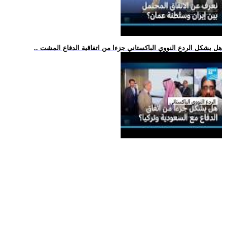
.. هل يشكل الردع النووي الباكستاني جزءا من اتفاقية الدفاع المشت