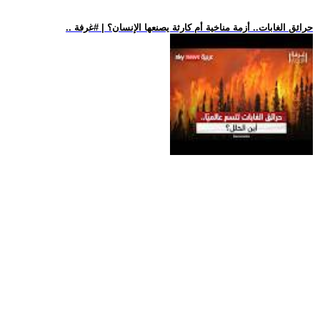
.. حرائق الغابات.. أزمة مناخية أم كارثة يصنعها الإنسان؟ | #غرفة