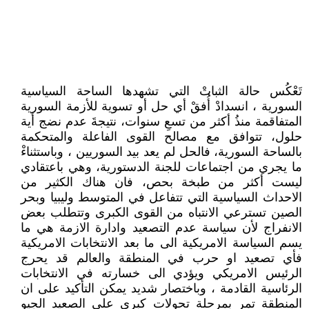
تَعْكُس حالة الثباتْ التي تشهدها الساحة السياسية
السورية ، انسدادْ أُفقْ أي حل أو تسوية للأزمة السورية
المتفاقمة منذُ أكثر من تسعِ سنوات، نتيجةَ عدم نضج أية
حلول، تتوافق مع مصالح القوى الفاعلة والمتحكمة
بالساحة السورية، فالحل لم يعد بيد السوريين ، وباستثناءْ
ما يجري من اجتماعات للجنة الدستورية، وهي باعتقادي
ليست أكثر من طبخة بحص، فان هناك الكثير من
الاحداث السياسية التي تتفاعل في المتوسط وليبيا وبحر
الصين تسترعي الانتباه من القوى الكبرى وتتطلب بعض
الانفراج لأن سياسة عدم التصعيد وادارة الازمة هي ما
يسم السياسة الامريكية الى ما بعد الانتخابات الامريكية
فأي تصعيد او حرب في المنطقة والعالم قد يحرج
الرئيس الامريكي ويؤدي الى خسارته في الانتخابات
الرئاسية القادمة ، وباختصار شديد يمكن التأكيد على ان
المنطقة تمر بمرحلة تحولات كبرى على الصعيد الجيو