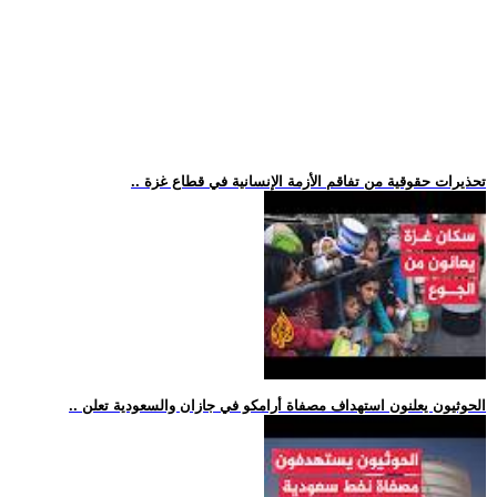
.. تحذيرات حقوقية من تفاقم الأزمة الإنسانية في قطاع غزة
.. الحوثيون يعلنون استهداف مصفاة أرامكو في جازان والسعودية تعلن