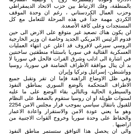
بالمنطقة، وفك الارتباط بين حزب الاتحاد الديمقراطي
وحزب العمال الكردستاني ، رغم ان وحدة الموقف
الكردي مهمة جداً في هذه المرحلة للتعامل مع كل
المستجدات وعلى كافة الأصعدة.
لن يكون هناك تصعيد غير متوقع على الارض الى حين
قدوم الرئيس الامريكي الجديد وخاصة ان وزير الخارجية
الروسي سيرغي لافروف قد اعلن عن انتهاء العمليات
العسكرية القتالية في سوريا باستثناء منطقتين ساخنتين
في اشارة الى ادلب وشرق الفرات فالحل في سوريا لا
بد أن ينال موافقة الأطراف الضامنة في سوريا، روسيا
وواشنطن- إسرائيل وتركيا وإيران
وفي ظل الاوضاع الراهنة فإما ان تقر وتقبل جميع
الاطراف المتحكمة بالوضع السوري بمناطق النفوذ
والسيطرة الحالية وبالتالي بقاء الوضع على ما عليه
لسنوات طويلة او ان روسيا ستقوم بالضغط على النظام
للقبول بانتقال سياسي بموجب قرار مجلس الامن 2254
وهو ما يعني عودة الامن والاستقرار واعادة الاعمار
والحفاظ على وحدة سوريا وخروج القوات الاجنبية من
اراضيها .
والى ان يحصل هذا التوافق ستستمر مناطق النفوذ