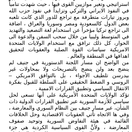
استراتيجي وتغير موازيين القوى فيها ، حيث شهدت تنامياً
في النفوذ الايراني والتركي وتزايداً في نفوذ حزب الله
وبروز تيارات متطرفة مع تراجع للدور الذي كانت تلعبه
بعض الدول كالسعودية ومصر وسوريا والعراق ، اضافة
الى تراجع تركيا مؤخراً عن استخدام لغة التصعيد والتهديد
في المتوسط وليبيا من خلال سحب السفن والدعوة الى
الحوار، كل ذلك ترافق مع استخدام الولايات المتحدة
الامريكية سياسات القوة الصلبة والعقوبات لتحقيق
اهدافها في المنطقة والعالم .
من الواضح ان مسار اللجنة الدستورية في جنيف لم
ينضج بعد ولن ينضج بالتصريحات ولا بمحاولات غير
بيدرسن تلطيف الأجواء ، بل بالتوافق الامريكي –
الروسي و الضغط الحقيقي على السلطة للقبول بفكرة
الانتقال السياسي وتطبيق القرارات الاممية .
تؤكد الولايات المتحدة الأمريكية على أنها تسعى لحل
سياسي للأزمة السورية عبر تطبيق القرارات الدولية ذات
الشأن، عبر مسار جنيف بين النظام السوري والمعارضة ،
وفي ها الاتجاه تأتي العقوبات الاقتصادية وحل الخلافات
القائمة في هيئة التفاوض السورية وتوحيد صفوف
المعارضة ، ولأنَّ القوى السياسية الكردية هي جزء