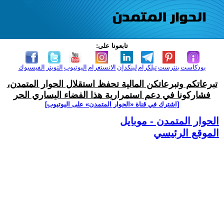
تابعونا على:
بودكاست
بنترست
تيلكرام
لينكدإن
الانستغرام
اليوتيوب
التويتر
الفيسبوك
تبرعاتكم وتبرعاتكن المالية تحفظ استقلال الحوار المتمدن،
فشاركونا في دعم استمرارية هذا الفضاء اليساري الحر
[اشترك في قناة ‫«الحوار المتمدن» على اليوتيوب]
الحوار المتمدن - موبايل
الموقع الرئيسي