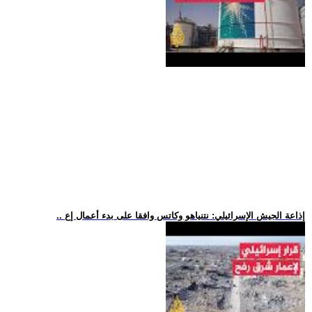
.. إذاعة الجيش الإسرائيلي: نتنياهو وكاتس وافقا على بدء أعمال إع