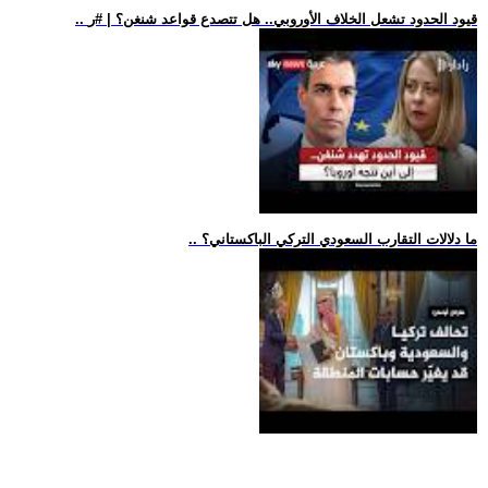
.. قيود الحدود تشعل الخلاف الأوروبي.. هل تتصدع قواعد شنغن؟ | #ر
.. ما دلالات التقارب السعودي التركي الباكستاني؟