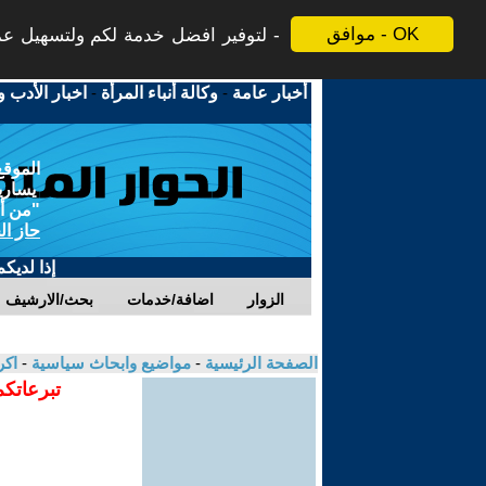
موافق - OK
لتوفير افضل خدمة لكم ولتسهيل عملي
أخبار عامة
-
وكالة أنباء المرأة
-
اخبار الأدب و
الموقع
يسارية
"من أج
حاز ال
إذا لديك
الزوار
اضافة/خدمات
بحث/الارشيف
الصفحة الرئيسية
-
مواضيع وابحاث سياسية
-
اك
تبرعاتكم