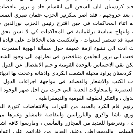
حيد كردستان ابان السجن الى انقسام حاد و بروز تناقضات
 بعد خروجهم ، فقد اصر سكرتير الحزب عثمان صبري التمسك
نه اثناء المحاكمات في حين اقترح رئيس الحزب نورالدين 
 وانتهاج سياسة براغماتية في المحاكمات كي لا تسن بحق ا
سية قد تستمر لسنوات ، وانعكست هذه الخلافات على قيادة 
ث ادت الى نشوء ازمة عميقة حول مسألة الهوية استمرت ح
فعت الى بروز اتجاهين متناقضين في نظرتهم الى وجود الشع
كن بقي الاحساس بالوحدة القومية و حلم الانفصال عن الدول
ردستان يراود مخيلة الشعب الكردي واذهانه وعجت بها ادبياته و
ت الكتب والاشعار والقصائد في مواجهة اجراءات الدول 
والعنصرية والمحاولات الجدية التي جرت من اجل صهر الوجود 
دول ، والتنكر لحقوقه القومية والديمقراطية .
تهم قام الكرد بالعديد من الثورات والانتفاضات كثورة ال
ري باشا واكري والبارزانيين وانتفاضة قامشلو وغيرها من
ت ، وتعرضوا للعديد من المجازر والمأسي ، ومارسوا كافة اش
لسلمي والديمقراطي وعلق العديد من قاداتهم على اعواد