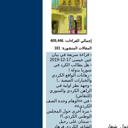
إجمالي القراءات: 409,446
المقالات المنشورة: 181
-
قراءة سريعة في بيان
عين عيسى 17-12-2019
-
هل يطالب الكرد في
سوريا بدولة !
-
رهانات الواقع الكردي
والخيارات الصعبة ..!
-
وجهة نظر اولية في
الراهن الكردي والسوري
(للنقاش)
-
في ««اوهام وحدة الصف
الكردي»»
-
مرة أخرى حول المجلس
الوطني الكردي.؟!
-
سنتان على رحيل
حول شعار
الشاعر الكردي فرهاد