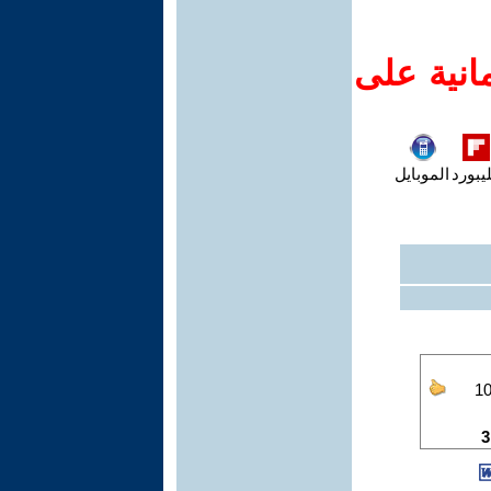
انية على
يبورد
الموبايل