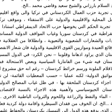
 السلام بارزاني والشيخ سعيد وقاضي محمد ..الخ.
ى تجربة حزب العمال الكردستاني في تركيا والى واقع اقلي
ل المحلية والاقليمية والدولية على الاستفتاء ، وموقف ترك
تجربة الحكم التي يخوضها حزب الاتحاد الديمقراطي استنادا 
مقراطية في كردستان سوريا وغياب المواقف الدولية المساندة
ات والشعارات الشعبوية والتعبوية ، وانطلاقا من العقلانية
قائع العنيدة وموازيين القوى الاقليمية والدولية فان شعار الانف
ان الذي يراود اذهاننا وقلوبنا – نحن الكرد- في الدول الم
ستان فيه شيء من الفانتازيا السياسية وبعض الاستحالة ف
اقلام الملونة ورسم خرائط كردستان – رغم انه حق مشروع ا
مواثيق الدولية- لكنه عمليا – حسب المعطيات القائمة- لن 
اجزاء كردستان الملحقة بها - في ظل غياب المصالح الدولي
تان الجيوسياسي ولأهمية هذه الاجزاء بالنسبة لاقتصادي
 الماء والنفط والزراعة واللحوم والثروات الباطنية الاخرى 
ة ...الخ. ان الخوف من فقدان السيطرة واقامة دولة كردية فعا
الذي يدفع هذه الدول الى التمسك بكردستان والحفاظ عليها