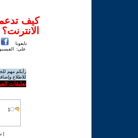
كيف تدعم-
الانترنت؟
تابعونا
على:
الفيسب
رأيكم مهم للج
للاطلاع وإضافة
تعليقات الف
|
ن