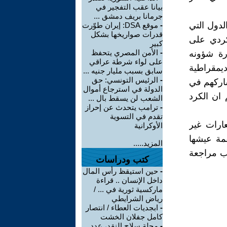
بيانا عقب التفجير في
جرمانا بريف دمشق ...
لدول التي
-
موقع DSA: إيران طوّرت
قدرات صواريخها بشكل
كردي على
كبير
-
الأمن المصري يتحفظ
رة شؤونه
على لواء شرطة عراقي
ديمقراطية
سابق بسبب مليار جنيه ...
-
الرئيس التونسي: حق
شاركهم في
الدولة في استرجاع أموال
 ان الكرد
الشعب لن يسقط بال ...
-
ترامب يتحدث عن إحراز
تقدم في التسوية
ارات غير
الأوكرانية
قمة عيشها
المزيد.....
ب مراجعة
كتب ودراسات
-
حين استيقظ رأس المال
داخل الإنسان .. قراءة
ماركسية ثورية في ... /
رياض الشرايطي
-
ابجديات العطاء / انتصار
كامل جفلان الخشت
-
مجلة سلاح النقد، عدد