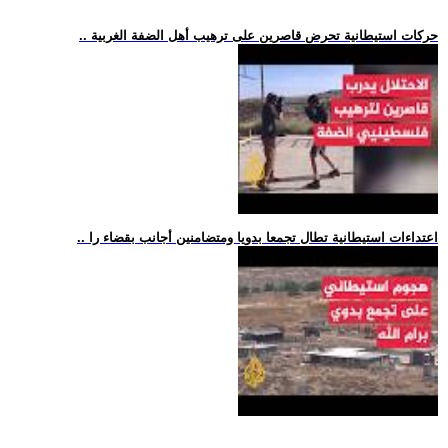
.. حركات استيطانية تحرض قاصرين على ترهيب أهل الضفة الغربية
.. اعتداءات استيطانية تطال تجمعا بدويا ومتضامنين أجانب بقضاء را