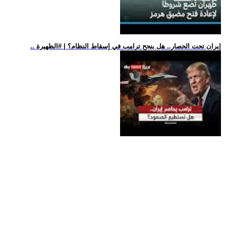
.. إيران تحت الحصار.. هل ينجح ترامب في إسقاط النظام؟ | #الظهيرة