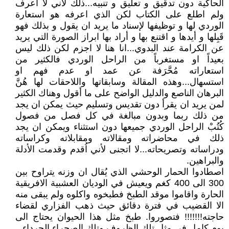
الحاكية دون تدقيق و تعليق و تنبيه...ذلك لأني لا اعرف
ولم اطلع على الكتاب لكن الذي اعرفه هو استعارة
الوردي لها و توظيفها لإسناد ما يريد ان يقول و بذلك فهو
قَبِلها و أيدها و اقتنع بها و أراد بها ابراز الصورة التي يريد
عن الكرامة عند البدوي...انا هنا لا اجزم لكن ذلك ليس
بعيداً او مستغرباً من الراحل الوردي فالكثير من
استعاراته مُحَّرَفة عن عمد او عدم فهم او
استسهال...وهذه المقالة وسابقاتها واللاحقات لها هُنَّ
البرهان الناصع والدليل الواضح على ما أقول وهناك الكثير
لمن يريد ان يقرأ دون تقديس وتسليم حيث يمكن ان يجد
من ذلك ربما وبدون مبالغة في كل فصل من فصول
كُتُبْ الراحل الوردي جميعها دون استثناء ويمكن ان يجد
ذلك في محاضراته ومقالاته ومقابلاته وكراساته
ودراساته وتصريحاته...لا اتجنى لأني اُقدم وقدمت الأدلة
والبراهين.
اصطادوا الحمار الوحشي الذي يُقال ان وزنه يتراوح بين
300 الى 400 كغم ويعيش في الوديان العشبية الافريقية
الحارة واقاموا موقد الطبخ فطبخوه واكلوه ولم يبقى منه
الا القضيب في فترة دقائق حيث ذهب الفزاري لقضاء
حاجته!!!!!!! فتصوروا. طبخ مثل هذا الحيوان يحتاج الى
يوم كامل في مثل تلك الظروف وتلك الصحراء الجرداء.