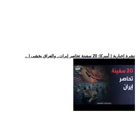
.. نشرة إخبارية | أميركا: 20 سفينة تحاصر إيران.. والعراق يخشى ا