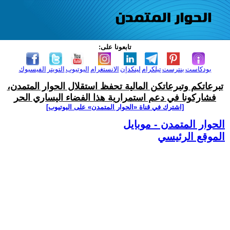
تابعونا على:
بودكاست
بنترست
تيلكرام
لينكدإن
الانستغرام
اليوتيوب
التويتر
الفيسبوك
تبرعاتكم وتبرعاتكن المالية تحفظ استقلال الحوار المتمدن،
فشاركونا في دعم استمرارية هذا الفضاء اليساري الحر
[اشترك في قناة ‫«الحوار المتمدن» على اليوتيوب]
الحوار المتمدن - موبايل
الموقع الرئيسي