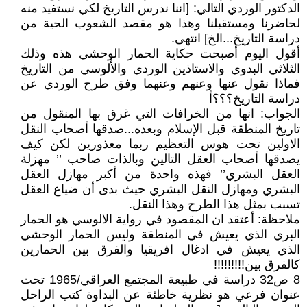
الدكتور الوردي التالي: [اننا ندرس التاريخ لكي نستفيد منه
لحاضرنا ومستقبلنا وهذا هو مقصد الشعوب الحية من
دراسة التاريخ...الخ] انتهى.
أقول اليوم أصبحت حكاية الحمار الوحشي هذه وذلك
الثلاثي البدوي والاستاذين الوردي والألوسي من التاريخ
فماذا نقول عنها وعنهم وعنهما وفق طرح الوردي عن
دراسة التاريخ؟؟؟أ
الجواب: انها من الخرافات التي غرق بها المنقول من
تاريخ المنطقة قبل الإسلام وبعده...صدقها أصحاب النقل
الاولين تحت هوس التعظيم ربما معذورين لكن كيف
يصدقها أصحاب العقل التالين وبالذات صاحب ’’ مهزلة
العقل البشري’’ فهذه واحدة من أكبر مهازل العقل
البشري ومهازل النقل البشري حيث بدى أن ضياع العقل
تسبب بمثل هذا الطرح وهذا النقل.
ملاحظة: أعتقد ان المقصود في رواية الالوسي هو الحمار
البري الذي يعيش في المنطقة وليس الحمار الوحشي
الذي يعيش في ادغال افريقيا والفرق بين الحمارين
كالفرق بين!!!!!!!!!
8 ص32 دراسة في طبيعة المجتمع العراقي/1965 تحت
عنوان فرعي هو نظرية خاطئة عن البداوة كتب الراحل