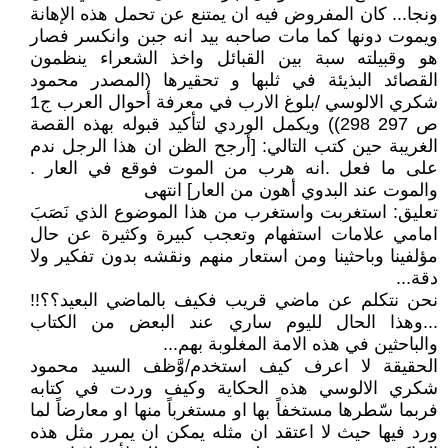
ونجا... كان المفروض فيه ان يمتنع عن تحمل هذه الإهانة
ويموت دونها كما مات صاحبه بيد انه جبن وانكسر فصار
هو وقبيلته سبة بين القبائل واخذ الشعراء ينظمون
القصائد البذيئة في ثلبها و تحقيرها (المصدر محمود
شكري الالوسي /بلوغ الارب في معرفة أحوال العرب ج1
ص 297 298)) ويكمل الوردي لتأكيد قبوله بهذه القصة
الغريبة حين كتب التالي: [أرجح الظن ان هذا الرجل ندم
على ما فعل .انه هرب من الموت فوقع في العار .
والموت عند البدوي أهون من العار] انتهى
تعليق: استغربت واستغرب من هذا الموضوع الذي نَصَبَ
امامي علامات استفهام وتعجب كبيرة وكثيرة عن حال
مؤلفينا وباحثينا ومن استعار منهم ونقشه بدون تفكير ولا
دقة...
نحن نتكلم عن ماضي قريب فكيف بالماضي البعيد؟؟!!
...وهذا الحال لليوم ساري عند البعض من الكتاب
والباحثين في هذه الامة المغلوبة بهم...
الحقيقة لا اعرف كيف استخدم/وَّظف السيد محمود
شكري الالوسي هذه الحكاية وكيف وردت في كتابه
فربما سّطرها مستخفاً بها او مستغرباً منها او معارضاً لما
ورد فيها حيث لا اعتقد ان مثله يمكن ان يمرر مثل هذه