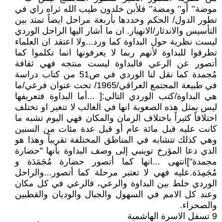
موضة’’ أو’’ ومضة’’ فلأبن خلدون طيب الله ثراه راي في
تطور الدول/ الحكم وحددها بأربعة مراحل ايضاً تمتد بين
التأسيس والاندثار/الانهيار. ان ما أشار اليها الراحل الوردي
ليست نظرية حول البداوة كما ورد...ولا اعتقد ان العلماء
تطرقوا للبداوة لأنهم ربما لا يعرفونها انما تكلموا كما
أتصور عن الرعي فالبداوة ليست منتجه فهي ثقافة
مُجمدة كما نقل لنا الوردي في ص51 من كتاب دراسة
في طبيعة المجتمع العراقي/1965/ تحت عنوان فرعي/ما
هي البداوة/كتب الوردي التالي:[ ...أما البداوة فتعريفها
ليس بمثل هذه الصعوبة انها في الغالب لا تتغير او تختلف
اختلافاً كثيراً باختلاف الزمان والمكان فهي اليوم تشبه ما
كانت عليه قبل مائة عام أو قبل عدة مئات من السنين
وهي كذلك تتشابه في المناطق المختلفة تقريباً وهذا هو
الذي دعا المؤرخ توينبي إلى وصف البداوة بأنها "حضارة
مجمدة"]انتهى ...انها كما أتصور حضارة مُجَمَدَة و
مُجَمِدَة.عليه فهي لا تعتبر مرحلة كما أتصور...والراحل
الوردي خلط بين البداوة والرعي، فالرعي في كل مكان
وعند كل الامم في السهول والجبال والوديان والقطبين
والصحراء.
9 تسفل الاسرة الهاشمية