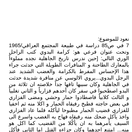
نعود للموضوع:
7 في ص85 دراسة في طبيعة المجتمع العراقي/1965
وتحت عنوان فرعي هو: كرامة البدوي كتب الراحل
الوري التالي: [حين ندرس تاريخ الجاهلية نجده مملوءاً
بالمعارك الطاحنة و ’المنافرات الطويلة التي حدثت جراء
هذا الإحساس المفرط بالكرامة والغضب الشديد عند
الرجل البدوي...يروي الالوسي عن منافرة شديدة حدثت
في الجاهلية وكان سببها تافها جداً خلاصته ان ثلاثة من
البدو اصطحبوا في سفر كان أحدهم فزارياً و الثاني تغلبياً
و الثالث كلابياً فاصطادوا حمار وحشي ومضى الفزاري
في بعض حاجته فطبخ رفيقاه الحمار و اكلا منه ثم اخفيا
للفزاري قضيب الحمار مطبوخا ليأكله فلما عاد الفزاري
واخذ يأكل ضحك منه رفيقاه فهاج به الغضب واسرع الى
السيف يأمرهما به ان يأكُلا من القضيب كما اكل هو
منه... امتنع احدهما وكان جزاءه القتل اما الثاني فأكل