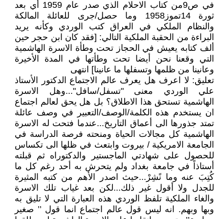
في ص9من كتاب الاحلام الذي صدر عام 1959 أي بعد
ثورة 14تموز1958 وما حصل/جرى للعائلة المالكة
والنظام الملكي في العراق كتب الوردي وكأنه يريد
البراءة من الحقبة الملكية التالي: [فقد كان ابن حجر حين
ألف كتابه يعيش في الحجاز تحت وطأة الاسرة الهاشمية
التي وقعنا نحن أيضا تحت وطأتها في المدة الأخيرة
وعانينا من ظلمها وتسفلها ما عانينا] انتهى
تعليق: لا اعرف هل يعرف عالم الاجتماع الدكتور الأستاذ
علي الوردي معنى "تسفل/سافل"...وهل الاسرة
الهاشمية تستحق هذا الاطلاق؟ بل هل يحق لعالم اجتماع
ان يستخدم هذه الكلمة/الوصف/التعبير في وصف عائلة
تمتد جذورها الى أعماق التاريخ...عندما فتحت له الاسرة
الهاشمية كل مجالات الحياة ومنحته فرصة الدراسة في
الجامعة الامريكية / بيروت وابتعث في ظلها الى تكساس
للحصول على شهادتي الماجستير والدكتوراه ثم قبلته
أستاذاً في جامعة بغداد ولم يتحرش به أحد رغم كل ما
كُتِبَ عنه وما نًشِرْ...حيث اصدر الأهم من كتبه المثيرة
للجدل ولا أقول غير ذلك...لكن بعد غياب تلك الاسرة
والغاء الملكية تلفظ الوردي هذه العبارة التي لا تليق به
وبها وبهم. انه ليس قول عالم اجتماع انما قول ’’ صغير