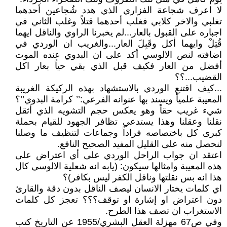
لا اعرف شجاعة الفزاري الذي هدد شُجاعين أحدهما
تغلبي والاخر كلابي فغلب أحدهما قتلاً وغلب الثاني في
اجباره على القبول بالعار...لم يخبرنا الراوي والناقل ايهما
قُتِلْ وايهما أكل وقَبِلَ العار...والغريب ان الوردي في
اضافته لنص الالوسي أكد على ان البدوي عنده الموت
أفضل من العار فكيف قبل الذي بقي حياً بعار اكل
القضيب...؟؟
...كيف اقتنع الوردي بالاستشهاد بهذه الركيكة الغريبة
المعيبة علمياً ويسند بها عنوانه الفرعي:’’ كرامة البدوي’’؟
شيء غريب حقاً وهو يعكس حجم التشويه الذي أثقل
نقلنا وعقلنا وهذا يستدعي تظافر الجهود للقيام بحملة
كبرى كل باختصاصه فراداً وجماعات لتنظيف ما وصلنا
لنحصل منه على القليل المفيد الصحيح النافع.
اعتقد ان جواب الراحل الوردي على أي اعتراض على
هذه المعيبة وامثالها سيكون: (يابه انه شعلية الالوسي كال
هذا انه بس نقلتها وناقل الكفر ليس بكافر)؟
اي كلمات يختار الانسان ليصف الناقل بدون دقة والقارئ
دون اعتراض او إشارة او توقف؟؟؟ تعجز كل كلمات
الاستغراب ان تصف هذا الطرح.
وفي ص67 مهزلة العقل البشري/1955 عن التاريخ كتب