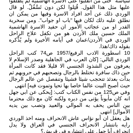
سياسة’’ حتى من انقلبوا على الاسرة الهاشمية لم يطلقوا
عليها مثل هذا القول. قُتِلوا لكن دون تَسَّفُلْ. لو قال
الوردي ذلك عن أحد افراد الاسرة وفيها من يمكن ان
نطلق عليه ذلك لكان فيها "باب او جواب". ومن سخرية
القدر او من عجائب الأمور ان حفيد الاسرة الهاشمية
الملك حسين ملك الأردن هو من تكفل علاج الراحل
الوردي في الأردن/عمان في أيامه الأخيرة ولم يُذَّكره
بقوله ذاك/هذا.
10 اسطورة الادب الرفيع/1957 ص74 كتب الراحل
الوردي التالي: [كان العرب في الجاهلية وصدر الإسلام لا
يعرفون من الشذوذ الجنسي الا قليلا فقد كانت المرأة
حين ذاك سافرة تختلط بالرجال وتصحبهم في حروبهم ثم
بدأت بعدئذ تتحجب شيئا فشيئا وتنفصل عن عالم الرجال
حيث أصبح البيت عالما خاصا بها تحيا وتموت فيه] انتهى
وفي ص125 من نفس الكتاب كتب: [يحكى عن ابي جهل
انه كان مأبوناً يؤتى من دبره ولكنه كان مع ذلك محترما
بين الناس يحف به الموالي والعبيد وتصب بين يديه
الأموال] انتهى
هل يعقل ان أبو نؤاس عاش الانحراف ومنه اخذ الوردي
رايه بانتشار الانحراف الجنسي في العراق ولا يدل
انحراف أبا جهل على انتشاره في قريش؟