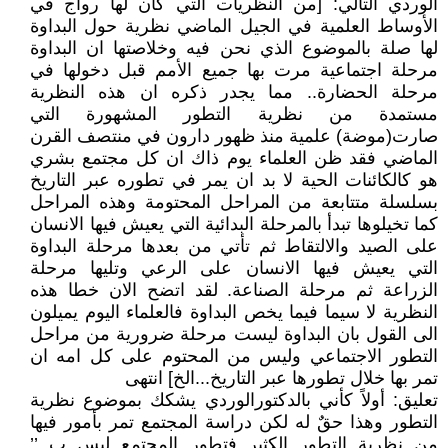
الوردي التالي: [من النظريات التي كان لها رواج في
الأوساط العلمية في الجيل الماضي نظرية حول البداوة
لها صلة بالموضوع الذي نحن فيه وخلاصتها ان البداوة
مرحلة اجتماعية مرت بها جميع الأمم قبل دخولها في
مرحلة الحضارة.. مما يجدر ذكره ان هذه النظرية
مستمدة من نظرية التطور المشهورة التي
صارت(موضة) علمية منذ ظهور دارون في منتصف القرن
الماضي فقد ظن العلماء يوم ذاك ان كل مجتمع بشري
هو كالكائنات الحية لا بد ان يمر في تطوره عبر التاريخ
بسلسلة متتابعة من المراحل المحتومة وهذه المراحل
كما تخيلوها تبدأ بالمرحلة البدائية التي يعيش فيها الانسان
على الصيد والالتقاط ثم تأتي من بعدها مرحلة البداوة
التي يعيش فيها الانسان على الرعي وتليها مرحلة
الزراعة ثم مرحلة الصناعة. لقد اتضح الان خطا هذه
النظرية لا سيما فيما يخص البداوة فالعلماء اليوم يميلون
الى القول بان البداوة ليست مرحلة ضرورية من مراحل
التطور الاجتماعي وليس من المحتوم على كل امه ان
تمر بها خلال تطورها عبر التاريخ...الخ] انتهى
تعليق: أولاً كأني بالدكتورالوردي يشكك بموضوع نظرية
التطور وهذا حقٌ له لكن دراسة المجتمع تمر بأمور فيها
من نظرية التطور الكثير فتطور المجتمع ليس ب ’’