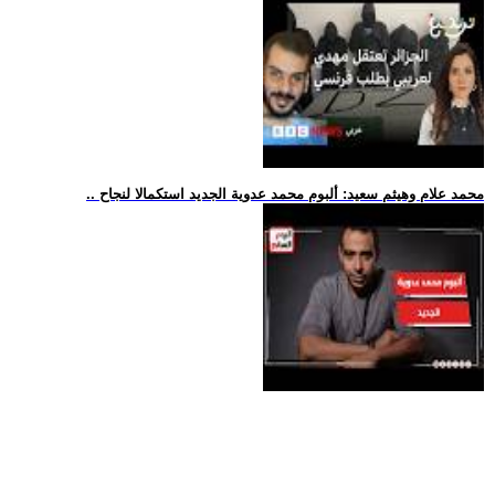
.. محمد علام وهيثم سعيد: ألبوم محمد عدوية الجديد استكمالا لنجاح