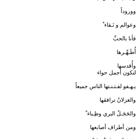
ووروداً
وعوالم و نَـقاء ْ
فأنا بالحبِّ
أُطَـهِّـرها
وأُقدسها
لتكون أجمل حواء
يـهـفو لفـتـنـتها الناس جميعاً
والغزلانُ ترافقها
والحَجَـلُ البري وظِـباء ْ
ومن أطراف أصابعها