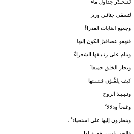
تَـتـَحـدَّر جداولُ ماء ْ
لتسقي جنائـن ورد ٍ
وجميع الغابات العذراءْ
فتهفو عصافيرُ الكون إليها
وينام على زنـبـقها الشعراءْ
ويحار الخلق جميعا ً
كيف يلمُّـوْن فـتـنـتها
ونـبـيـذ الروح
وغنجاً ودلالا ً
وينظرون إليها على استحياء ْ .
فالحوريات يرقصنَ لها