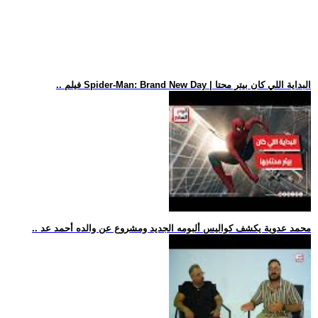
.. فيلم Spider-Man: Brand New Day | البداية اللي كان بيتر محتا
.. محمد عدوية يكشف كواليس ألبومه الجديد ومشروع عن والده أحمد عد