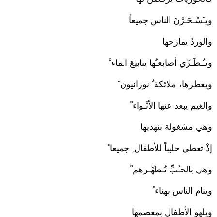
ويـَسْـحَـرْنَ الناس جميعاً
والوردُ يمازحها
وتـُـطَـرِّي أصابعـُها ينابيعَ الماء ْ
ويعطرها، ملائكة ٌ نورانيون َ
والغيم يبعد عنها الأنْـواء ْ
وهي مشغولة بنهديها
إذْ تعطي حليباً للأطفال ِ جميعا ً
وهي بالحـُبِّ تُـطهِّـرهم ْ
وينام الناس بهناء ْ
ويلهو الأطفال بمعصمها