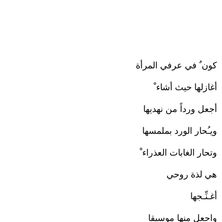
كون ٌ في عرفي المرأة
أغازلها حيث أشاء ْ
أجعل ورداً من نهديها
ويـُحار الورد بملمسها
وتحار الغابات العذراء ْ
هي لذة روحي
أغـنِّـجها
واجعل منها موسيقا