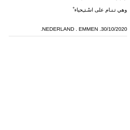
وهي تـنـام على اسْـتـِحياء ْ
30/10/2020. NEDERLAND . EMMEN.