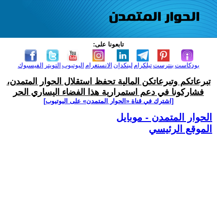
تابعونا على:
بودكاست
بنترست
تيلكرام
لينكدإن
الانستغرام
اليوتيوب
التويتر
الفيسبوك
تبرعاتكم وتبرعاتكن المالية تحفظ استقلال الحوار المتمدن،
فشاركونا في دعم استمرارية هذا الفضاء اليساري الحر
[اشترك في قناة ‫«الحوار المتمدن» على اليوتيوب]
الحوار المتمدن - موبايل
الموقع الرئيسي