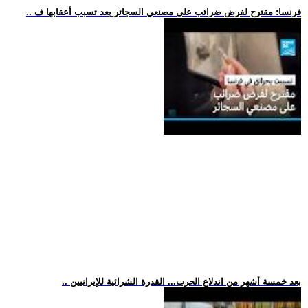
.. فرنسا: مقترح لفرض ضرائب على مصنعي السجائر بعد تسبب أعقابها ف
.. بعد خمسة أشهر من اندلاع الحرب... القدرة الشرائية للإيرانيين