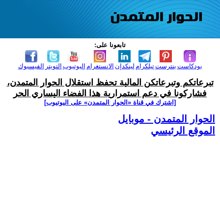
تابعونا على:
بودكاست
بنترست
تيلكرام
لينكدإن
الانستغرام
اليوتيوب
التويتر
الفيسبوك
تبرعاتكم وتبرعاتكن المالية تحفظ استقلال الحوار المتمدن،
فشاركونا في دعم استمرارية هذا الفضاء اليساري الحر
[اشترك في قناة ‫«الحوار المتمدن» على اليوتيوب]
الحوار المتمدن - موبايل
الموقع الرئيسي