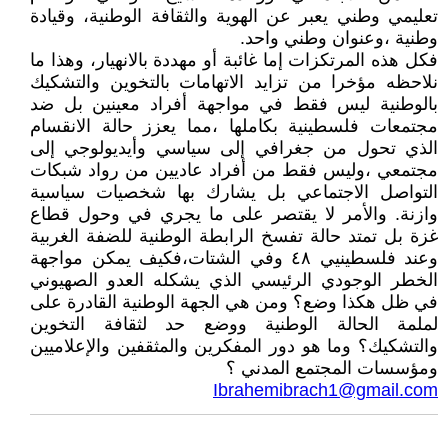
تعليمي وطني يعبر عن الهوية والثقافة الوطنية، وقيادة
وطنية ،وعنوان وطني واحد.
فكل هذه المرتكزات إما غائبة أو مهددة بالانهيار، وهذا ما
نلاحظه مؤخرا من تزايد الاتهامات بالتخوين والتشكيك
بالوطنية ليس فقط في مواجهة أفراد معينين بل ضد
مجتمعات فلسطينية بكاملها ،مما يعزز حالة الانقسام
الذي تحول من جغرافي إلى سياسي وأيديولوجي إلى
مجتمعي ،وليس فقط من أفراد عاديين من رواد شبكات
التواصل الاجتماعي بل يشارك بها شخصيات سياسية
وازنة. والأمر لا يقتصر على ما يجري في وحول قطاع
غزة بل تمتد حالة تفسخ الرابطة الوطنية للضفة الغربية
وعند فلسطينيي ٤٨ وفي الشتات،فكيف يمكن مواجهة
الخطر الوجودي الرئيسي الذي يشكله العدو الصهيوني
في ظل هكذا وضع؟ ومن هي الجهة الوطنية القادرة على
لملمة الحالة الوطنية ووضع حد لثقافة التخوين
والتشكيك؟ وما هو دور المفكرين والمثقفين والإعلاميين
ومؤسسات المجتمع المدني ؟
Ibrahemibrach1@gmail.com