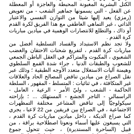
الكتل البشرية المغبونة المحبطة والعاجزة أو المعطلة
عن الفعل - التي يسمونها جماهير الشعب - من تعويض
(رمزي) يعيد إليها شيئا من التوازن النفسي والاعتبار
الذاتي ، غير التماهي العاطفي مع هذا الفريق لكرة القدم
أو ذاك ، والتطلع للانتصارات الوهمية في ميادين مباريات
كرة القدم .
ولا تجد نظم الاستبداد والفساد التسلطية أفضل من
مباريات كرة القدم ، لتفريغ شحنات الاحتقان والغضب
الشعبوي ، المكبوت والمتراكم في العقل الباطن الجمعي
للشعوب والطبقات الدنيا ، جراء شدة القمع السلطوي
وهيمنة آليات الاستغلال متعدد الأوجه الطبقية ؛ وذلك عبر
نقل الصراع من ميادين تناقض المصالح الحاد والعلاقات
غير المتكافئة ، في ثنائيات : المتسلط - المقهور ، السلطة
الحاكمة - الشعب ، وليّ الأمر - الرعية ، العامل -
الراسمالي - التاجر الجشع - المستهلك ... ؛ بإزاحته
سيكولوجيّاً إلى تناقض المشاعر مختلفة التمظهرات
الاجتماعية ، في الصراع بين فريقين من 22 لاعبا ، يجري
كما صراع الديكة ، داخل ميادين مباريات كرة القدم ،
التي يسبغون عليها أسماء ونعوتا اصطلاحية براقة ، من
قبيل (الساحرة المستديرة) ، حيث تتحول جموع