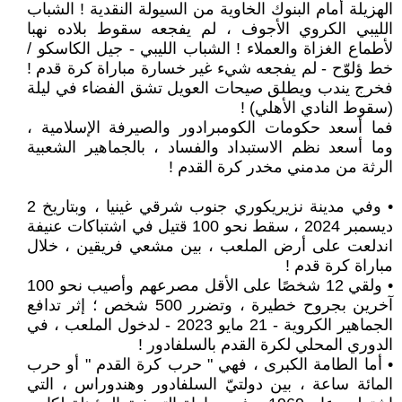
الهزيلة أمام البنوك الخاوية من السيولة النقدية ! الشباب
الليبي الكروي الأجوف ، لم يفجعه سقوط بلاده نهبا
لأطماع الغزاة والعملاء ! الشباب الليبي - جيل الكاسكو /
خط ؤلوّح - لم يفجعه شيء غير خسارة مباراة كرة قدم !
فخرج يندب ويطلق صيحات العويل تشق الفضاء في ليلة
(سقوط النادي الأهلي) !
فما أسعد حكومات الكومبرادور والصيرفة الإسلامية ،
وما أسعد نظم الاستبداد والفساد ، بالجماهير الشعبية
الرثة من مدمني مخدر كرة القدم !
• وفي مدينة نزيريكوري جنوب شرقي غينيا ، وبتاريخ 2
ديسمبر 2024 ، سقط نحو 100 قتيل في اشتباكات عنيفة
اندلعت على أرض الملعب ، بين مشعي فريقين ، خلال
مباراة كرة قدم !
• ولقي 12 شخصًا على الأقل مصرعهم وأصيب نحو 100
آخرين بجروح خطيرة ، وتضرر 500 شخص ؛ إثر تدافع
الجماهير الكروية - 21 مايو 2023 - لدخول الملعب ، في
الدوري المحلي لكرة القدم بالسلفادور !
• أما الطامة الكبرى ، فهي " حرب كرة القدم " أو حرب
المائة ساعة ، بين دولتيّ السلفادور وهندوراس ، التي