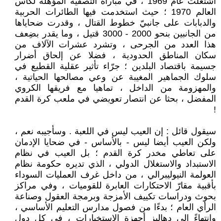
اشتعلت عام 1969 ، في مباراة التصفية المؤهلة لكاس
العالم 1970 ؛ حيث استخدمت فيها الطائرات الحربية
والدبابات على جانبيّ خطوط القتال ، وقدرت ضحاياها
من الجانبين بنحو 2000 - 3000 قتيل ، وما يقدر بضِعف
هذا العدد من الجرحى ، وتشرد عشرات الآلاف من
سكان المناطق الحدودية ، فضلا عن إلحاق أضرار
جسيمة باقتصاد البلدين ؛ جرّاء تأثير عقلية القطيع في
سلوك الجماهير المغيبة عن وعي مصالحها الحياتية ،
والمهزومة من الداخل ، تماهيا مع فريقها الكروي
المفضل ، بحثا عن انتصار تعويضي في ملعب كرة القدم
!
سيقول قائل : إن العيب ليس في اللعبة . وسأجيبه نعم ،
ولكن العيب أيضا ليس - بالأساس - في ضحايا الإدمان
على تعاطي مخدر كرة القدم ؛ بل العيب في نظام
الاستبداد والاستغلال الدولي ، الذي تديره حكومة نظام
العولمة النيوليبرالي ، من داخل غرف العمليات السوداء
بأقبية مقارّ الاحتكارات العابرة للقوميات ، وفي مراكز
بحوث ودراسات تكييف الأمزجة وبرمجة العقول وصناعة
الرأي العام ؛ بدءًا من فصول مدارس التعليم الأساسي ،
وانتهاءً إلى دهاليز أجهزة الاستخبارات ، في كل دول