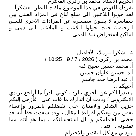
الكريم الاستاذ محمد بن زكري المحترم
تفردك للغوص في هذا الموضوع ملفت للنظر...فشكراً
لقد حولوا اللاعبين الى سلع تُباع في المزاد العلني بين
سماسرة لا يقلون سمسرة عن المزادات الاخرى للسلع
الرخيصة حيث حولوا اللاعب و الملاعب الى دمى و
اماكن استعراض تلك الدمى
4 - شكرا للزملاء الأفاضل
محمد بن زكري ( 2026 / 7 / 9 - 10:25 )
أ. محمد حسين صبيح كبة
أ.د. حسين علوان حسين
أ. عبد الرضا حمد جاسم
أحييكم ..
معتذرا لكم عن تأخري بالرد ، كوني نادراً ما أراجع بريدي
الالكتروني ؛ وددت أن أتدارك ما فات عني ، فأزجي إليكم
جزيل الشكر والامتنان على تفضلكم بالمرور وإعطاء
بعض من وقتكم لقراءة المقال ، وقد سعدت حقا أنه قد
حظي باهتمامكم و نال استحسانكم ، بما هو أنتم مما
تمثلونه .. أنتم .
مودتي مع كل التقدير والاحترام