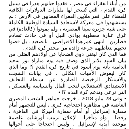
من أبناء الفقراء في مصر ، فقدوا حياتهم هدرا في سبيل
كرة القدم ، التي تُسخر لها مليارات الدولارات الكافية
للقضاء على فقر ملايين الفقراء المعذبين في الأرض ؛ لم
يستشهدوا في معركة لاستعادة السيادة الوطنية الكاملة
على شبه جزيرة سينا المصرية ، ولم يموتوا (كالعادة) في
غرق عبارة معطوبة بوادي النيل أو في حادث تصادم
قطارين - انتهى عمرهما الافتراضي - بالصعيد . بل قضوا
نحبهم لتعاطيهم جرعة زائدة من مخدر كرة القدم .
فما الذي كان ليغني ذوي الضحايا عن أولادهم القتلى من
بيان السيد بلاتر الذي وصف فيه يوم مباراة بور سعيد
الدامية بأنه يوم أسود في تاريخ كرة القدم ؟! وما الذي
كان ليعوض الأمهات الثكالى ، في بيانات الشجب
والاستنكار الرخيصة الصادرة عن سلطة التحالف
الاستبدادي الاستغلالي لنخب المال والسياسة والعسكر ،
التي ترعى وتدعم كرة القدم ؟! •
• وفي 28 مايو 2018 ، خرجت جماهير الشعب المصري
الغاضبة في مظاهرة احتجاجية كبرى ، ليس للتجمهر أمام
سفارة إسرائيل أو أمام سفارة أميركا في القاهرة ،
رفضا - ولو متأخرا - لإعلان ترمب أورشليم عاصمة
موحدة أبدية لإسرائيل . وليس احتجاجا على أحوالها