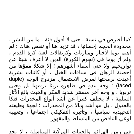
كما أفترض في نسبة - حتى لا أقول فئة - ما من البشر ،
محدودة الحجم إحصائيا ، قد تزيد هنا أو تنقص هناك ؛ لم
أهتم يوما لأخبار ومباريات وكرنفالات لعبة كرة القدم ،
ولم أرَ يوما في (نجوم الكورة) الذين لا أعرف شيئا عن
تواريخهم ولا حتى أسماء أشهرهم ؛ إلا شكلا مموّها من
أحصنة الرهان في سباقات الخيل ، أو كائنات بشرية
أعيدت برمجتها لغرض الاستعمال مزدوج الوجه (duple
faced) ؛ وجه يبدو في ظاهره بريئا ترفيهيا بل وحتى
تربويا . و وجه آخر مستتر شديد المكر والخبث بالغ الآثار
السلبية ، لا يختلف كثيرا عن أشد أنواع المخدرات فتكا
بالعقول ، بل هو أشد وبالا من المخدرات ؛ لجهة وظيفته
التحييدية سياسيا ، وتأثيره التفكيكي اجتماعيا ، وتغييبه
لوعي التناقض بين المتسلط والمقهور .
في زمن الهزائم والخيبات المركّبة المتناسلة ، لا تجد