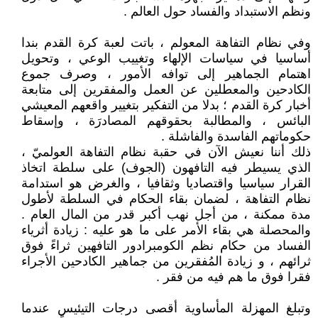
ونظم الاستبداد والفساد حول العالم .
وفي نظام التفاهة المعولم ، باتت لعبة كرة القدم بندا
أساسيا في سياسات الإلهاء وتغييب الوعي ، وتحويل
اهتمام الجماهير إلى توافه الأمور ، وصرف جموع
الكادحين والمعطلين عن العمل والمفقرين إلى متابعة
أخبار كرة القدم ؛ بدلا من التفكير بتغيير واقعهم المعيشي
البائس ، والمطالبة بحقوقهم المصادرَة ، وإسقاط
حكوماتهم الفاسدة والفاشلة .
ذلك أننا نعيش الآن في حقبة نظام التفاهة العولميّ ،
الذي يسيطر فيه التافهون (الجوف) على سلطة اتخاذ
القرار سياسيا واقتصاديا وثقافيا ، والغرض هو استدامة
نظام التفاهة ، لضمان بقاء الحكام في السلطة لأطول
مدة ممكنة ، من أجل نهب أكبر قدر من المال العام .
والمحصلة هي بقاء الأمر على ما هو عليه : زيادة أثرياء
الفساد من حكام نظم الكومبرادور التافهين ثراءً فوق
ثرائهم ، و زيادة المُفقرين من جماهير الكادحين الأجراء
فقرا فوق ما هم فيه من فقر .
وتبلغ المهزلة المأساوية أقصى درجات التيئيس عندما