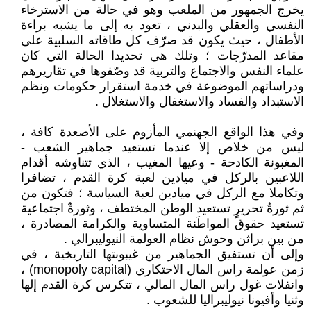
يخرج الجمهور من الملعب وهو في حالة من الاسترخاء
النفسي والعقلي والبدني ، تعود به إلى ما يشبه براءة
الأطفال ، حيث يكون قد صرّف كل طاقاته السلبية على
مقاعد المدرّجات ؛ وتلك هي تحديدا الحالة التي كان
علماء النفس والاجتماع والتربية قد وصّفوها في تقاريرهم
ودراساتهم الموضوعة في خدمة استقرار حكومات ونظم
الاستبداد والفساد والاستغفال والاستغلال .
وفي هذا الواقع الجهنمي المأزوم على الأصعدة كافة ،
ليس من خلاص إلا عندما تستعيد جماهير الشعب -
المغبونة الكادحة - وعيها المغيب ، الذي تتناوشه أقدام
اللاعبين بالركل في ميادين لعبة كرة القدم ، تضافرا
وتكاملا مع الركل في ميادين لعبة السياسة ؛ فتكون من
ثم ثورةُ تحريرٍ تستعيد الوطن المختطف ، وثورةٌ اجتماعية
تستعيد حقوق المواطَنة المتساوية والكرامة المصادرة ،
من بين براثن وحوش نظام العولمة النيوليبرالي .
وإلى أن تستفيق الجماهير من غيبوبتها التاريخية ، في
زمن عولمة راس المال الاحتكاري (monopoly capital) ،
وانفلات غول راس المال المالي ، تتكرس كرة القدم إلها
وثنيا وأفيونا نيوليبراليا للشعوب .