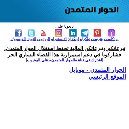
تابعونا على:
بودكاست
بنترست
تيلكرام
لينكدإن
الانستغرام
اليوتيوب
التويتر
الفيسبوك
تبرعاتكم وتبرعاتكن المالية تحفظ استقلال الحوار المتمدن،
فشاركونا في دعم استمرارية هذا الفضاء اليساري الحر
[اشترك في قناة ‫«الحوار المتمدن» على اليوتيوب]
الحوار المتمدن - موبايل
الموقع الرئيسي