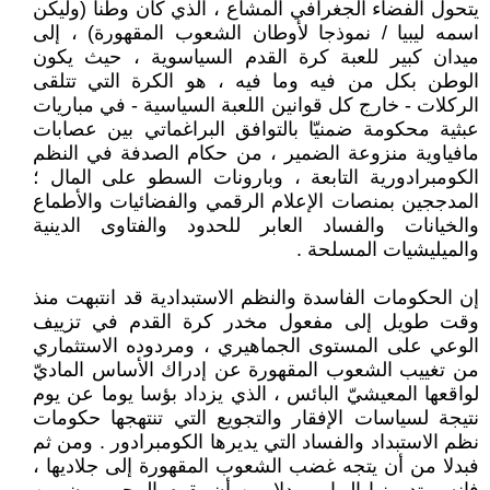
يتحول الفضاء الجغرافي المشاع ، الذي كان وطناً (وليكن
اسمه ليبيا / نموذجا لأوطان الشعوب المقهورة) ، إلى
ميدان كبير للعبة كرة القدم السياسوية ، حيث يكون
الوطن بكل من فيه وما فيه ، هو الكرة التي تتلقى
الركلات - خارج كل قوانين اللعبة السياسية - في مباريات
عبثية محكومة ضمنيّا بالتوافق البراغماتي بين عصابات
مافياوية منزوعة الضمير ، من حكام الصدفة في النظم
الكومبرادورية التابعة ، وبارونات السطو على المال ؛
المدججين بمنصات الإعلام الرقمي والفضائيات والأطماع
والخيانات والفساد العابر للحدود والفتاوى الدينية
والميليشيات المسلحة .
إن الحكومات الفاسدة والنظم الاستبدادية قد انتبهت منذ
وقت طويل إلى مفعول مخدر كرة القدم في تزييف
الوعي على المستوى الجماهيري ، ومردوده الاستثماري
من تغييب الشعوب المقهورة عن إدراك الأساس الماديّ
لواقعها المعيشيّ البائس ، الذي يزداد بؤسا يوما عن يوم
نتيجة لسياسات الإفقار والتجويع التي تنتهجها حكومات
نظم الاستبداد والفساد التي يديرها الكومبرادور . ومن ثم
فبدلا من أن يتجه غضب الشعوب المقهورة إلى جلاديها ،