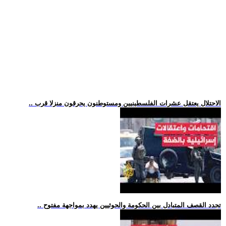
.. الاحتلال يعتقل عشرات الفلسطينيين ومستوطنون يحرقون منزلا قرب
.. تجدد القصف المتبادل بين الحكومة والحوثيين يهدد بمواجهة مفتوح