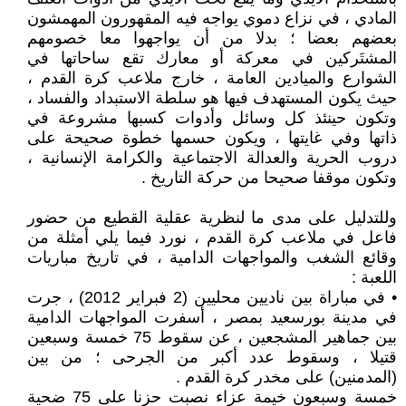
المادي ، في نزاع دموي يواجه فيه المقهورون المهمشون
بعضهم بعضا ؛ بدلا من أن يواجهوا معا خصومهم
المشتَركين في معركة أو معارك تقع ساحاتها في
الشوارع والميادين العامة ، خارج ملاعب كرة القدم ،
حيث يكون المستهدف فيها هو سلطة الاستبداد والفساد ،
وتكون حينئذ كل وسائل وأدوات كسبها مشروعة في
ذاتها وفي غايتها ، ويكون حسمها خطوة صحيحة على
دروب الحرية والعدالة الاجتماعية والكرامة الإنسانية ،
وتكون موقفا صحيحا من حركة التاريخ .
وللتدليل على مدى ما لنظرية عقلية القطيع من حضور
فاعل في ملاعب كرة القدم ، نورد فيما يلي أمثلة من
وقائع الشغب والمواجهات الدامية ، في تاريخ مباريات
اللعبة :
• في مباراة بين ناديين محليين (2 فبراير 2012) ، جرت
في مدينة بورسعيد بمصر ، أسفرت المواجهات الدامية
بين جماهير المشجعين ، عن سقوط 75 خمسة وسبعين
قتيلا ، وسقوط عدد أكبر من الجرحى ؛ من بين
(المدمنين) على مخدر كرة القدم .
خمسة وسبعون خيمة عزاء نصبت حزنا على 75 ضحية