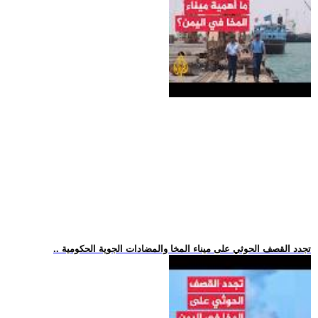
.. تجدد القصف الحوثي على ميناء المخا والمضادات الجوية الحكومية