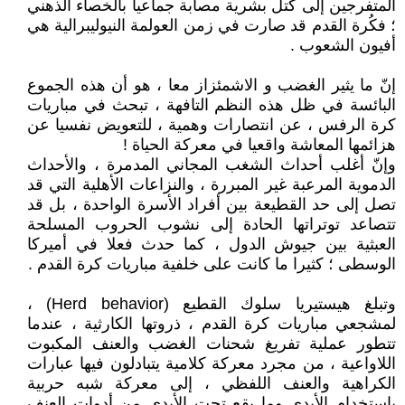
المتفرجين إلى كتل بشرية مصابة جماعيا بالخصاء الذهني
؛ فكُرة القدم قد صارت في زمن العولمة النيوليبرالية هي
أفيون الشعوب .
إنّ ما يثير الغضب و الاشمئزاز معا ، هو أن هذه الجموع
البائسة في ظل هذه النظم التافهة ، تبحث في مباريات
كرة الرفس ، عن انتصارات وهمية ، للتعويض نفسيا عن
هزائمها المعاشة واقعيا في معركة الحياة !
وإنّ أغلب أحداث الشغب المجاني المدمرة ، والأحداث
الدموية المرعبة غير المبررة ، والنزاعات الأهلية التي قد
تصل إلى حد القطيعة بين أفراد الأسرة الواحدة ، بل قد
تتصاعد توتراتها الحادة إلى نشوب الحروب المسلحة
العبثية بين جيوش الدول ، كما حدث فعلا في أميركا
الوسطى ؛ كثيرا ما كانت على خلفية مباريات كرة القدم .
وتبلغ هيستيريا سلوك القطيع (Herd behavior) ،
لمشجعي مباريات كرة القدم ، ذروتها الكارثية ، عندما
تتطور عملية تفريغ شحنات الغضب والعنف المكبوت
اللاواعية ، من مجرد معركة كلامية يتبادلون فيها عبارات
الكراهية والعنف اللفظي ، إلى معركة شبه حربية
باستخدام الأيدي وما يقع تحت الأيدي من أدوات العنف