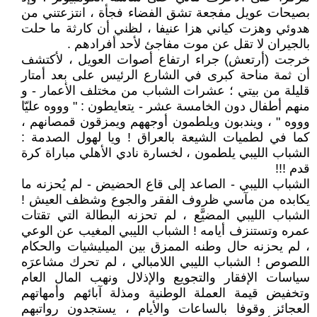
بصيحات عويل مفجعة تشق الفضاء فجأة ، انتزعتني من
هدوئي وهزت كياني هزا عنيفا ، لظني أن كارثة ما حلت
بالجيران لا تقل عن موت مفاجئ لأحد أفرادهم .
خرجت (أرتعش) جراء ارتفاع أصوات العويل ، لأكتشف
أن ثمة مناحة كبرى في الشارع الرئيس على بعد أمتار
قليلة من بيتي ؛ عشرات الشباب من مختلف الأعمار - و
منهم أطفال دون الخامسة عشر - يتعايطون : " وووه عليّا
وووه " ، ويندبون ويلطمون أوجههم ويمزقون قمصانهم ،
كما في لطميات الشيعة بالعراق ! ويا لهول الصدمة :
الشباب الليبي يلطمون ، لخسارة نادي الأهلي مباراة كرة
قدم !!!
الشباب الليبي - الصاعد إلى قاع الحضيض - لم يُحزنه ما
يكابده من مآسي ظروف الفقر والجوع وشظف العيش !
الشباب الليبي المضيَّع ، لم تحزنه البطالة التي تقتات
عمره وتستنزف أيامه ! الشباب الليبي المغيب عن الوعي
، لم يحزنه حال وطنه الممزق بين الميليشيات والحكام
اللصوص ! الشباب الليبي اللامبالي ، لم تحرك مشاعرَه
سياسات الإفقار والتجويع والإذلال ونهب المال العام
وتخفيض قيمة العملة الوطنية ومذلة آبائهم وأمهاتهم
العجائز وقوفا بالساعات والأيام ، يستجدون رواتبهم