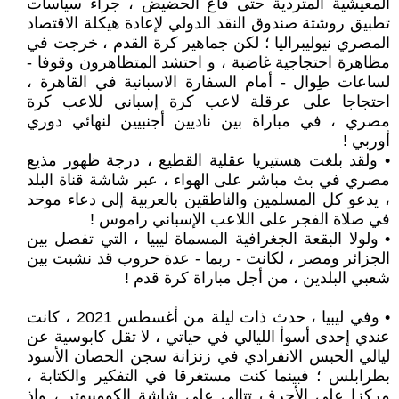
المعيشية المتردية حتى قاع الحضيض ، جراء سياسات
تطبيق روشتة صندوق النقد الدولي لإعادة هيكلة الاقتصاد
المصري نيوليبراليا ؛ لكن جماهير كرة القدم ، خرجت في
مظاهرة احتجاجية غاضبة ، و احتشد المتظاهرون وقوفا -
لساعات طِوال - أمام السفارة الاسبانية في القاهرة ،
احتجاجا على عرقلة لاعب كرة إسباني للاعب كرة
مصري ، في مباراة بين ناديين أجنبيين لنهائي دوري
أوربي !
• ولقد بلغت هستيريا عقلية القطيع ، درجة ظهور مذيع
مصري في بث مباشر على الهواء ، عبر شاشة قناة البلد
، يدعو كل المسلمين والناطقين بالعربية إلى دعاء موحد
في صلاة الفجر على اللاعب الإسباني راموس !
• ولولا البقعة الجغرافية المسماة ليبيا ، التي تفصل بين
الجزائر ومصر ، لكانت - ربما - عدة حروب قد نشبت بين
شعبي البلدين ، من أجل مباراة كرة قدم !
• وفي ليبيا ، حدث ذات ليلة من أغسطس 2021 ، كانت
عندي إحدى أسوأ الليالي في حياتي ، لا تقل كابوسية عن
ليالي الحبس الانفرادي في زنزانة سجن الحصان الأسود
بطرابلس ؛ فبينما كنت مستغرقا في التفكير والكتابة ،
مركزا على الأحرف تتالي على شاشة الكومبيوتر ، وإذ