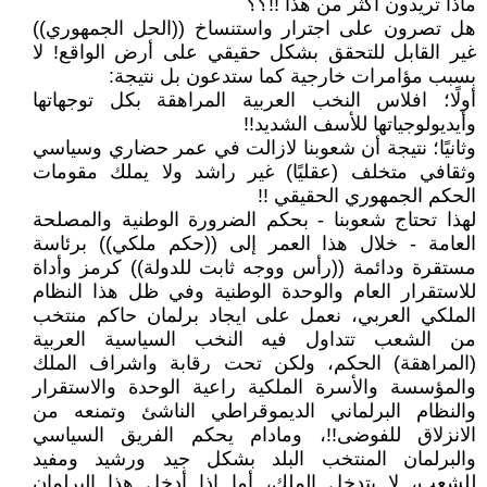
ماذا تريدون أكثر من هذا !!؟؟
هل تصرون على اجترار واستنساخ ((الحل الجمهوري))
غير القابل للتحقق بشكل حقيقي على أرض الواقع! لا
بسبب مؤامرات خارجية كما ستدعون بل نتيجة:
أولًا؛ افلاس النخب العربية المراهقة بكل توجهاتها
وأيديولوجياتها للأسف الشديد!!
وثانيًا؛ نتيجة أن شعوبنا لازالت في عمر حضاري وسياسي
وثقافي متخلف (عقليًا) غير راشد ولا يملك مقومات
الحكم الجمهوري الحقيقي !!
لهذا تحتاج شعوبنا - بحكم الضرورة الوطنية والمصلحة
العامة - خلال هذا العمر إلى ((حكم ملكي)) برئاسة
مستقرة ودائمة ((رأس ووجه ثابت للدولة)) كرمز وأداة
للاستقرار العام والوحدة الوطنية وفي ظل هذا النظام
الملكي العربي، نعمل على ايجاد برلمان حاكم منتخب
من الشعب تتداول فيه النخب السياسية العربية
(المراهقة) الحكم، ولكن تحت رقابة واشراف الملك
والمؤسسة والأسرة الملكية راعية الوحدة والاستقرار
والنظام البرلماني الديموقراطي الناشئ وتمنعه من
الانزلاق للفوضى!!، ومادام يحكم الفريق السياسي
والبرلمان المنتخب البلد بشكل جيد ورشيد ومفيد
للشعب، لا يتدخل الملك، أما إذا أدخل هذا البرلمان