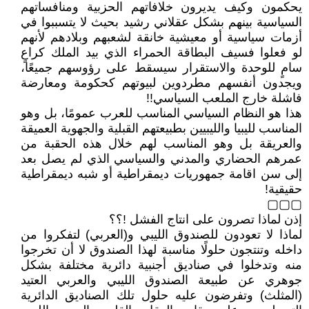
يحكمون وكيف يديرون خلافاتهم الحزبية ومنافساتهم
السياسية بينهم بشكل عقلاني رشيد بحيث لا يتسببوا في
أزمات سياسية أو معيشية خانقة لشعبهم وبلادهم لأنهم
لو فعلوا فسيف البطاقة الحمراء الذي بيد الملك كراعٍ
سامٍ للوحدة والاستقرار سيسقط على رؤوسهم جميعًا،
ويجدون أنفسهم مطردوين لبيوتهم كحكومة ومعارضة
فاشلة خارج الملعب السياسي!!
هذا هو النظام السياسي المناسب للعرب عمومًا، بل وهو
المناسب لليبيا والليبيين بطبيعتهم القبلية والجهوية العميقة
والعريقة بل وهو المناسب لهم خلال هذه الحقبة من
عمرهم الحضاري والمدني والسياسي الذي لم يصل بعد
إلى سن اقامة جمهوريات ديمقراطية أو شبه ديمقراطية
حقيقية!
▢▢▢
إذن لماذا تصرون على انتاج الفشل !؟؟
لماذا لا تعودون للصندوق الليبي و(العربي) لتفكروا من
داخله وتنتجون حلولًا مناسبة لهذا الصندوق لا أن تخرجوا
منه وتدخلوا في صناديق أجنبية دائرية مختلفة بشكل
جوهري عن طبيعة الصندوق الليبي والعربي العتيد
(المثلث) وتفرضون عليه حلول تلك الصناديق الدائرية