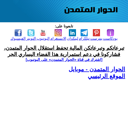
تابعونا على:
بودكاست
بنترست
تيلكرام
لينكدإن
الانستغرام
اليوتيوب
التويتر
الفيسبوك
تبرعاتكم وتبرعاتكن المالية تحفظ استقلال الحوار المتمدن،
فشاركونا في دعم استمرارية هذا الفضاء اليساري الحر
[اشترك في قناة ‫«الحوار المتمدن» على اليوتيوب]
الحوار المتمدن - موبايل
الموقع الرئيسي