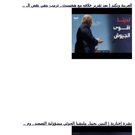
.. العربية ويكند | بعد تقرير خلافه مع هيغسيث.. ترمب ينفي نقص ال
.. نشرة إخبارية | اليمن يحمل مليشيا الحوثي مسؤولية التصعيد.. وم