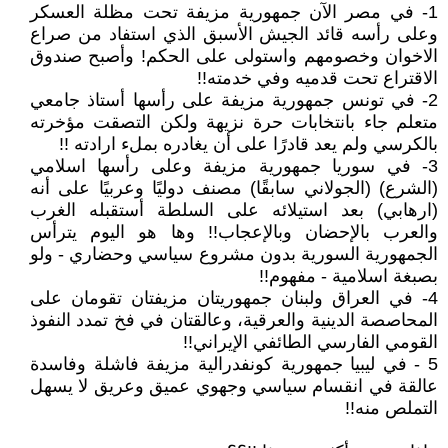
1- في مصر الآن جمهورية مزيفة تحت مظلة العسكر
وعلى رأسه قائد الجيش الأسبق الذي استفاد من صراع
الاخوان وخصومهم واستولى على الحكم! وأصبح صندوق
الاقتراع تحت قدميه وفي خدمته!!
2- في تونس جمهورية مزيفة على رأسها أستاذ جامعي
متعلم جاء بانتخابات حرة نزيهة ولكن التصقت مؤخرته
بالكرسي ولم يعد قادرًا على أن يغادره بملء ارادته !!
3- في سوريا جمهورية مزيفة وعلى رأسها اسلامي
(الشرع) (الجولاني سابقًا) مصنف دوليًا وعربيًا على أنه
(ارهابي) بعد استيلائه على السلطة أستقبله الغرب
والعرب بالإحضان وبالإعجاب!! وها هو اليوم يترأس
الجمهورية السورية بدون مشروع سياسي وحضاري - ولو
بصبغة اسلامية - مفهوم!!
4- في العراق ولبنان جمهوريتان مزيفتان تقومان على
المحاصصة الدينية والعرقية، وعالقتان في فخ تمدد النفوذ
القومي الفارسي الطائفي الإيراني!!
5 - في ليبيا جمهورية كونفدرالية مزيفة فاشلة وفاسدة
عالقة في انقسام سياسي وجهوي عميق وعريق لا يسهل
التملص منه!!