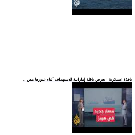
.. نافذة عسكرية | تعرض ناقلة إماراتية للاستهداف أثناء عبورها مض