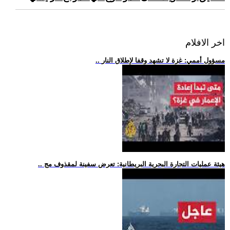
اخر الافلام
.. مسؤول أممي: غزة لا تشهد وقفا لإطلاق النار
.. هيئة عمليات التجارة البحرية البريطانية: تعرض سفينة لمقذوف مج