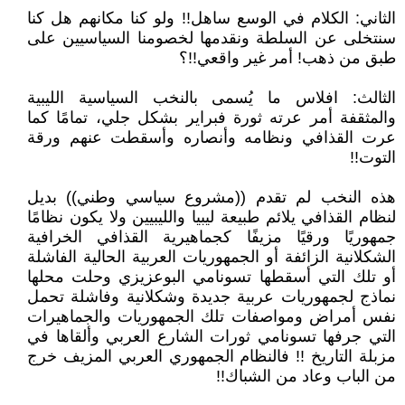
الثاني: الكلام في الوسع ساهل!! ولو كنا مكانهم هل كنا
سنتخلى عن السلطة ونقدمها لخصومنا السياسيين على
طبق من ذهب! أمر غير واقعي!!؟
الثالث: افلاس ما يُسمى بالنخب السياسية الليبية
والمثقفة أمر عرته ثورة فبراير بشكل جلي، تمامًا كما
عرت القذافي ونظامه وأنصاره وأسقطت عنهم ورقة
التوت!!
هذه النخب لم تقدم ((مشروع سياسي وطني)) بديل
لنظام القذافي يلائم طبيعة ليبيا والليبيين ولا يكون نظامًا
جمهوريًا ورقيًا مزيفًا كجماهيرية القذافي الخرافية
الشكلانية الزائفة أو الجمهوريات العربية الحالية الفاشلة
أو تلك التي أسقطها تسونامي البوعزيزي وحلت محلها
نماذج لجمهوريات عربية جديدة وشكلانية وفاشلة تحمل
نفس أمراض ومواصفات تلك الجمهوريات والجماهيرات
التي جرفها تسونامي ثورات الشارع العربي وألقاها في
مزبلة التاريخ !! فالنظام الجمهوري العربي المزيف خرج
من الباب وعاد من الشباك!!