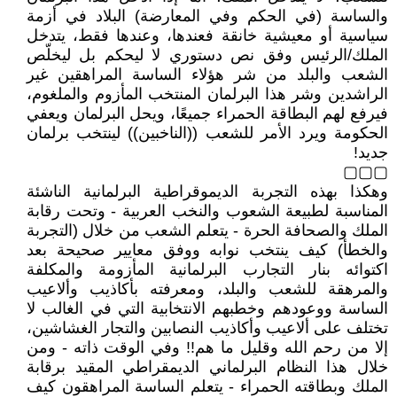
والساسة (في الحكم وفي المعارضة) البلاد في أزمة
سياسية أو معيشية خانقة فعندها، وعندها فقط، يتدخل
الملك/الرئيس وفق نص دستوري لا ليحكم بل ليخلّص
الشعب والبلد من شر هؤلاء الساسة المراهقين غير
الراشدين وشر هذا البرلمان المنتخب المأزوم والملغوم،
فيرفع لهم البطاقة الحمراء جميعًا، ويحل البرلمان ويعفي
الحكومة ويرد الأمر للشعب ((الناخبين)) لينتخب برلمان
جديد!
▢▢▢
وهكذا بهذه التجربة الديموقراطية البرلمانية الناشئة
المناسبة لطبيعة الشعوب والنخب العربية - وتحت رقابة
الملك والصحافة الحرة - يتعلم الشعب من خلال (التجربة
والخطأ) كيف ينتخب نوابه ووفق معايير صحيحة بعد
اكتوائه بنار التجارب البرلمانية المأزومة والمكلفة
والمرهقة للشعب والبلد، ومعرفته بأكاذيب وألاعيب
الساسة ووعودهم وخطبهم الانتخابية التي في الغالب لا
تختلف على ألاعيب وأكاذيب النصابين والتجار الغشاشين،
إلا من رحم الله وقليل ما هم!! وفي الوقت ذاته - ومن
خلال هذا النظام البرلماني الديمقراطي المقيد برقابة
الملك وبطاقته الحمراء - يتعلم الساسة المراهقون كيف