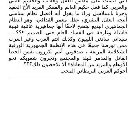
التي ليست على مقاس العقل والقلب والجسم الليبي
والعربي كما فعل حكيم العالم والمفكر الفريد الأخ العقيد
وجرنا بالسلاسل وراء ما يقول أنه أفضل نظام سياسي
أنتجه العقل البشري، عقل معمر القذافي، وهو النظام
الجماهيري البديع ليتضح لاحقًا أنها جماهيرية عائلية قبلية
فاشلة وغارقة في الفساد العام حتى الصميم !!؟؟ ...
سيداتي سادتي الليبيون وكذلك انتم العرب وغير العرب
ممن تورطنا جميعًا في هذه الانظمة الجمهورية الورقية
الشكلانية المزيفة ، صدقوني أنتم تكررون نفس الخطأ
القاتل والمدمر للبلد والمجتمع وتجرون شعوبكم نحو
الأوهام والمزيد من المعاناة!! ألا تلاحظون ذلك؟؟؟
أخوكم العربي البريطاني المحب