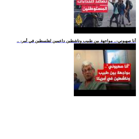
.. -أنا صهيوني-.. مواجهة بين طبيب وناشطين داعمين لفلسطين في أمر