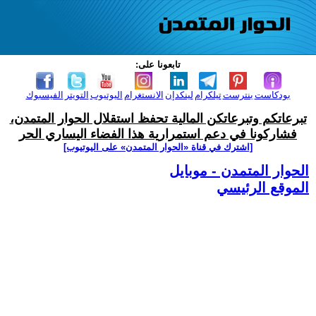
تابعونا على:
بودكاست
بنترست
تيلكرام
لينكدإن
الانستغرام
اليوتيوب
التويتر
الفيسبوك
تبرعاتكم وتبرعاتكن المالية تحفظ استقلال الحوار المتمدن،
فشاركونا في دعم استمرارية هذا الفضاء اليساري الحر
[اشترك في قناة ‫«الحوار المتمدن» على اليوتيوب]
الحوار المتمدن - موبايل
الموقع الرئيسي