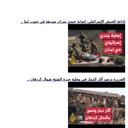
.. إذاعة الجيش الإسرائيلي: إصابة جندي بنيران صديقة في جنوب لبنا
.. الجزيرة ترصد آثار الدمار في محلية جبرة الشيخ شمال كردفان