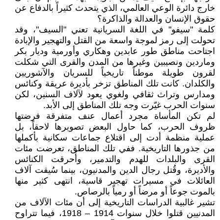
خارج دائرة الوعي العالمي، الذي يتحدث كثيراً بالدفاع عن
حقوق الإنسان والعدالة والذاكرة؟
كلمة "سيفو" في اللغة السريانية تعني "السيف"، وقد
تحولت إلى رمز لموجة واسعة من القتل والتهجير والإبادة
اجتاحت مناطق طور عابدين وهكاري وأورمية وديار بكر
وماردين ونصيبين وغيرها من المدن والقرى التي شكلت
لقرون طويلة موطناً تاريخياً للسريان والآشوريين
والكلدان. كانت تلك المناطق تزخر بأديرة عريقة وكنائس
ومدارس وتراث ثقافي ولغوي يعود لآلاف السنين، لكن
سنوات الحرب غيّرت وجه تلك المناطق إلى الأبد.
لم تكن المأساة مجرد أعمال عنف متفرقة فرضتها
ظروف الحرب، كما حاول البعض تصويرها لاحقاً، بل
عملية منظمة أدت إلى اقتلاع جماعات سكانية بأكملها
من جذورها التاريخية. ففي تلك المناطق، تعرضت مئات
القرى والبلدات للهدم والتدمير، وأُحرقت الكنائس
والأديرة، وقُتل رجال الدين والمدنيون، بينما سُيقت آلاف
العائلات في مسيرات تهجير قاسية، انتهى كثير منها
بالموت جوعاً أو مرضاً أو رمياً بالرصاص.
تشير غالبية الدراسات التاريخية إلى أن مئات الآلاف من
المدنيين قتلوا خلال سنوات 1914 – 1918، فيما تتراوح