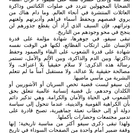
الضحايا المجهولين تتردد في صلوات الكنائس وذاكرة
العائلات المنتشرة في أنحاء العالم. وما دام هناك من
يروي قصصهم ويحفظ أسماء قراهم وأديرتهم ولغتهم
وتراثهم، فإن السيف الذي أراد أن يقطع جذورهم لن
ينجح في محو وجودهم من التاريخ.
تبقى سيفو، في جوهرها، شهادة مؤلمة على قدرة
الإنسان على ارتكاب الفظائع، لكنها في الوقت نفسه
شهادة على قدرة الشعوب على البقاء والصمود وحفظ
ذاكرتها. وبين الدم والذاكرة، وبين الألم والأمل، تستمر
رسالة هذه الذكرى: لا سلام حقيقياً بلا اعتراف، ولا
مصالحة حقيقية بلا عدالة، ولا مستقبل آمناً ما لم تتعلم
البشرية من مآسي ماضيها.
إن سيفو ليست قضية تخص السريان أو الآشوريين أو
الكلدان وحدهم، بل قضية إنسانية عالمية تتعلق بحق
الشعوب في الحياة والأمان والكرامة. وهي تذكير دائم
بأن الكراهية القومية والدينية، عندما تتحول إلى سياسة
دولة أو إلى خطاب تعبئة جماهيرية، تصبح قادرة على
تدمير مجتمعات وحضارات بأكملها.
ولهذا تبقى ذكرى سيفو أكثر من مناسبة تاريخية؛ إنها
وقفة ضمير أمام واحدة من الصفحات السوداء في تاريخ