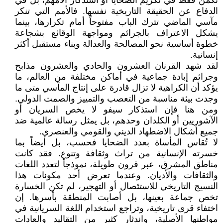
تكمن فقط في تكريم الضحايا أو استذكار آلامهم، بل في
الدفاع عن الحقيقة التاريخية نفسها. فالأمم التي تنكر
مآسي الماضي تترك الباب مفتوحاً أمام تكرارها، بينما
يشكل الاعتراف بالجرائم ومواجهة الوقائع بشجاعة
خطوة أساسية نحو المصالحة والعدالة وبناء مستقبل أكثر
إنسانية.
لقد شهد القرنان العشرون والحادي والعشرون مذابح
وجرائم إبادة جماعية في أماكن مختلفة من العالم، ما
يؤكد أن الكراهية لا تزال قادرة على إنتاج المآسي متى ما
وجدت بيئة مناسبة من التعصب والتمييز والصمت الدولي.
ومن هنا فإن استذكار سيفو لا يخص السريان أو
الآشوريين أو الكلدان وحدهم، بل يمثل رسالة عالمية ضد
جميع أشكال الاضطهاد الديني والقومي والعنصري.
لا تُقاس المأساة بعدد الضحايا فحسب، بل أيضاً بما
خسرته الإنسانية من تراث وثقافة وتنوع. فقد كانت
مناطق المشرق، عبر قرون طويلة، نموذجاً لتعدد اللغات
والثقافات والأديان. وعندما تعرض أحد مكونات هذا
النسيج التاريخي للاستئصال أو التهجير، لم تكن الخسارة
تخص جماعة بعينها، بل أصابت المنطقة بأسرها. إن
اختفاء قرى تاريخية، وتراجع استخدام اللغة السريانية في
مواطنها الأصلية، واندثار كثير من التقاليد والعادات