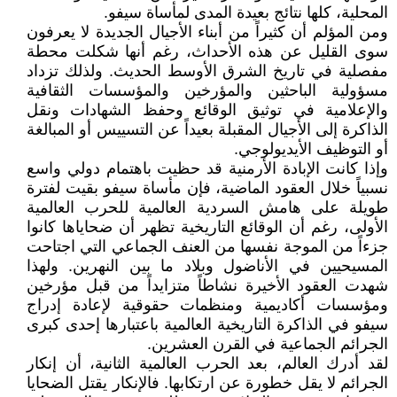
المحلية، كلها نتائج بعيدة المدى لمأساة سيفو.
ومن المؤلم أن كثيراً من أبناء الأجيال الجديدة لا يعرفون
سوى القليل عن هذه الأحداث، رغم أنها شكلت محطة
مفصلية في تاريخ الشرق الأوسط الحديث. ولذلك تزداد
مسؤولية الباحثين والمؤرخين والمؤسسات الثقافية
والإعلامية في توثيق الوقائع وحفظ الشهادات ونقل
الذاكرة إلى الأجيال المقبلة بعيداً عن التسييس أو المبالغة
أو التوظيف الأيديولوجي.
وإذا كانت الإبادة الأرمنية قد حظيت باهتمام دولي واسع
نسبياً خلال العقود الماضية، فإن مأساة سيفو بقيت لفترة
طويلة على هامش السردية العالمية للحرب العالمية
الأولى، رغم أن الوقائع التاريخية تظهر أن ضحاياها كانوا
جزءاً من الموجة نفسها من العنف الجماعي التي اجتاحت
المسيحيين في الأناضول وبلاد ما بين النهرين. ولهذا
شهدت العقود الأخيرة نشاطاً متزايداً من قبل مؤرخين
ومؤسسات أكاديمية ومنظمات حقوقية لإعادة إدراج
سيفو في الذاكرة التاريخية العالمية باعتبارها إحدى كبرى
الجرائم الجماعية في القرن العشرين.
لقد أدرك العالم، بعد الحرب العالمية الثانية، أن إنكار
الجرائم لا يقل خطورة عن ارتكابها. فالإنكار يقتل الضحايا