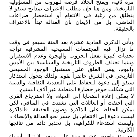
مرة ثانية، ويمنح الجلاد فرصة للهروب من المسؤولية
التاريخية. ومن هنا فإن مطلب الاعتراف بمذابح سيفو لا
ينطلق من رغبة في الانتقام أو استحضار صراعات
الماضي، بل من الإيمان بأن العدالة تبدأ بالاعتراف
بالحقيقة.
وتأتي الذكرى الحادية عشرة بعد المئة لسيفو في وقت
ما تزال فيه المجتمعات المسيحية المشرقية تواجه
تحديات كبيرة بفعل الحروب والهجرة وعدم الاستقرار.
وبينما تختلف الظروف التاريخية والسياسية بين الأمس
واليوم، يبقى القلق على مستقبل الوجود المسيحي
التاريخي في الشرق حاضراً بقوة. ولذلك يتحول استذكار
سيفو إلى دعوة للحفاظ على التعددية الثقافية والدينية
التي شكلت جوهر حضارة المنطقة عبر آلاف السنين.
لا يمكن إعادة الضحايا إلى الحياة، ولا استرجاع القرى
التي اختفت أو العائلات التي تشتتت في المنافي، لكن
يمكن الحفاظ على الذاكرة وصون الحقيقة. فالذاكرة
ليست دعوة إلى الانتقام، بل جسر نحو العدالة والإنصاف،
وليست استدعاء للكراهية، بل تحذير دائم من نتائجها
الكارثية.
بعد مئة وإحدى عشرة سنة على سيفو، لا تزال أسماء