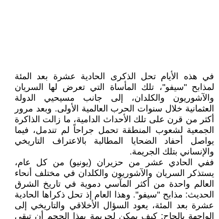
في هذه الأيام تحل الذكرى الحادية عشرة بعد المئة
لمذابح "سيفو"، تلك المأساة التي تعرض لها السريان
والآشوريون والكلدان، إلى جانب مسيحيي الدولة
العثمانية خلال سنوات الحرب العالمية الأولى. وبعد مرور
أكثر من قرن على تلك الأحداث الدامية، ما زالت الذاكرة
الجمعية لشعوب المنطقة تحمل جراحاً لم تندمل، فيما
يواصل أحفاد الضحايا المطالبة بالاعتراف التاريخي
والإنساني بتلك الجريمة.
ففي الحادي عشر من حزيران (يونيو) من كل عام،
يستذكر السريان والآشوريون والكلدان في مختلف أنحاء
العالم واحدة من أكثر المآسي دموية في تاريخ الشرق
الحديث: مذابح "سيفو". وهذا العام إذ تحل ذكراها الحادية
عشرة بعد المئة، يعود السؤال الأخلاقي والتاريخي إلى
الواجهة بإلحاح: كيف يمكن لجريمة بهذا الحجم أن تبقى