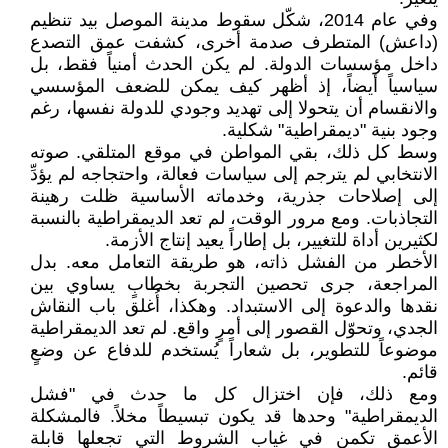
وفي عام 2014، شكّل سقوط مدينة الموصل بيد تنظيم
(داعش) المتطرف صدمة أخرى، كشفت عمق التصدع
داخل مؤسسات الدولة. لم يكن الحدث أمنياً فقط، بل
سياسياً أيضاً، إذ أظهر كيف يمكن للضعف المؤسسي
والانقسام أن يتحولا إلى تهديد وجودي للدولة نفسها، رغم
وجود بنية "ديمقراطية" شكلية.
وسط كل ذلك، بقي المواطن في موقع المتلقي. صوته
الانتخابي لم يترجم إلى سياسات فعالة، واحتجاجه لم يؤدِّ
إلى إصلاحات جذرية، وخدماته الأساسية ظلت رهينة
التجاذبات. ومع مرور الوقت، لم تعد الديمقراطية بالنسبة
لكثيرين أداة للتغيير، بل إطاراً يعيد إنتاج الأزمة.
الأخطر من الفشل ذاته، هو طريقة التعامل معه. بدل
المراجعة، جرى تحصين التجربة بخطابٍ يساوي بين
نقدها والدعوة إلى الاستبداد. وهكذا، أُغلق باب النقاش
الجدي، وتحوّل القصور إلى أمرٍ واقع. لم تعد الديمقراطية
موضوعاً للتطوير، بل شعاراً يُستخدم للدفاع عن وضعٍ
قائم.
ومع ذلك، فإن اختزال كل ما حدث في "فشل
الديمقراطية" وحدها قد يكون تبسيطاً مخلاً. فالمشكلة
الأعمق تكمن في غياب الشروط التي تجعلها قابلة