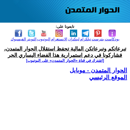
تابعونا على:
بودكاست
بنترست
تيلكرام
لينكدإن
الانستغرام
اليوتيوب
التويتر
الفيسبوك
تبرعاتكم وتبرعاتكن المالية تحفظ استقلال الحوار المتمدن،
فشاركونا في دعم استمرارية هذا الفضاء اليساري الحر
[اشترك في قناة ‫«الحوار المتمدن» على اليوتيوب]
الحوار المتمدن - موبايل
الموقع الرئيسي