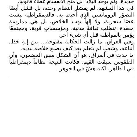
جديدة. ولم يوحّد البلاد، بل منح الانقسام غطاءً قانونياً.
في هذا المشهد، لم يفشل النظام وحده، بل فشل أيضًا
التصوّر الرومانسي الذي أُحيط به. فالديمقراطية ليست
عصًا سحرية، ولا إلهاً يهب الخلاص، بل هي ممارسة
معقدة، تتطلب ثقافةً مدنية، ومؤسساتٍ قوية، ومجتمعًا
يؤمن بالمواطنة قبل أي شيء آخر.
وفي العراق، ما زالت الحكاية مفتوحة… بين إلهٍ خذل
أتباعه، وشعبٍ لم يتعلم بعد كيف يصنع خلاصه بيديه.
ما حدث في العراق، هو أن الشكل سبق المضمون، وأن
الطقوس سبقت القيم. فكانت النتيجة نظاماً ديمقراطياً
في الظاهر، لكنه هشّ في الجوهر.