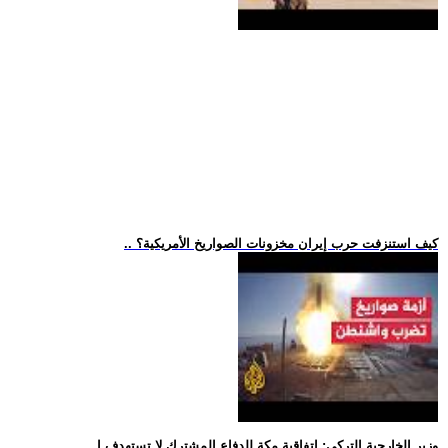
.. كيف استنزفت حرب إيران مخزونات الصواريخ الأمريكية؟
.. وزير الخارجية التركي: اتفاقية مكة للدفاع المشترك لا تستهدف إ