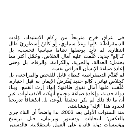
في عراقٍ خرج مترنحاً من ركام الاستبداد، وُلدت
الديمقراطية كأنها وعدٌ سماوي، أو كائنٌ أسطوريّ طال
انتظاره. لم تأتِ بوصفها نظاماً سياسياً فحسب، بل
كـ"إلهٍ" جديد، عُلّقت عليه آمال الخلاص، وحُمّل أكثر مما
يحتمل: العدالة، والحرية، والكرامة، والرفاه، بل وحتى
إعادة صياغة الإنسان العراقي نفسه.
لم تُقدَّم الديمقراطية كنظامٍ قابلٍ للفحص والمراجعة، بل
كخلاصٍ نهائي، كإلهٍ جديد يُفترض الإيمان به قبل اختباره.
عُلّقت عليها آمال تفوق طاقتها: إنهاء إرث القمع، وبناء
دولة حديثة، وإعادة صياغة مجتمعٍ أنهكته الانقسامات. غير
أن ما تلا ذلك لم يكن تحقيقاً للوعد، بل انكشافاً تدريجياً
لحدود هذا "الإله" وهشاشته.
منذ السنوات الأولى بعد 2003، بدا واضحاً أن البناء جرى
بالعكس: انتخابات ودستور وبرلمان، قبل ترسيخ
مؤسسات دولة قادرة على العمل باستقلالية. فالدستور