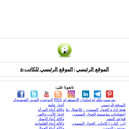
الموقع الرئيسي
الموقع الرئيسي للكاتب-ة
|
تابعونا على:
بنترست
تيلكرام
لينكدإن
الانستغرام
RSS
اليوتيوب
التويتر
الفيسبوك
الموقع الرئيسي
أخبار عامة
هيئة ادارة الحوار المتمدن - للإتصال بنا
وكالة أنباء المرأة
إحصائيات مؤسسة الحوار المتمدن
اخبار الأدب والفن
قواعد النشر
وكالة أنباء اليسار
ابرز كتاب / كاتبات الحوار المتمدن
وكالة أنباء العلمانية
يوتيوب التمدن
وكالة أنباء العمال