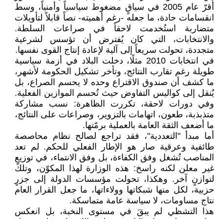
أُقرّ عام 2005 في سياقٍ مضغوط سياسياً وأمنياً، وسط
انقسامات حادة، ما جعله -رغم أهميته- نصاً قابلاً لتأويلات
متضاربة استُخدمت لاحقاً في صراعات السلطة.
والانتخابات، التي كان يُفترض أن تؤسس لشرعية
متجددة، تحولت سريعاً إلى آلية لإعادة إنتاج القوى نفسها.
في انتخابات 2010 مثلًا، دخلت البلاد في أزمة سياسية
طويلة رغم تقارب النتائج، وتأخر تشكيل الحكومة لأشهر،
ما كشف أن صندوق الاقتراع وحده لا يحسم الصراع، بل
يُنقل إلى كواليس التفاوض حيث تُحسم الموازين الفعلية.
وفي دورات لاحقة، تكررت الظاهرة: نسب مشاركة
متذبذبة، طعون، اتهامات بالتزوير، وصراعات على النتائج،
ما أضعف الثقة العامة بالعملية برمّتها.
أما مبدأ "التعددية"، فقد تراجع لصالح نظام محاصصة
طائفية وعرقية صار هو الإطار الفعلي للحكم. لم تعد
المناصب تُشغل وفق الكفاءة، بل وفق الانتماء، في توزيعٍ
غير معلن لكنه راسخ: هذه الوزارة لهذا المكوّن، وتلك
لتوازنٍ آخر. وهكذا، تحولت مؤسسات الدولة إلى جزرٍ
حزبية، لكل منها شبكاتها وولاءاتها، ما جعل القرار العام
نتاج مساومات، لا سياسة عامة متماسكة.
هذا التشظي لم يبقَ في مستوى النخبة، بل انعكس