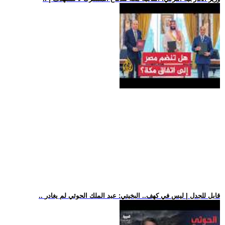
.. قابل للجدل | ليس في كهف.. البخيتي: عبد الملك الحوثي لم يغادر