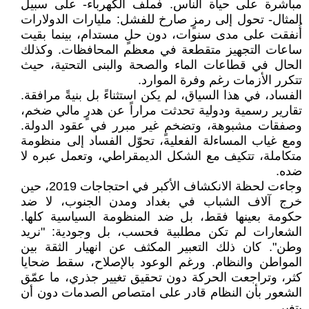
مباشرة على حياة الناس. فملف الكهرباء- على سبيل
المثال- تحول إلى رمزٍ صارخ للفشل: مليارات الدولارات
أُنفقت على مدى سنوات، دون حلٍ مستدام، بينما بقيت
ساعات التجهيز متقطعة في معظم المحافظات. وكذلك
الحال في قطاعات الماء والصحة والبنى التحتية، حيث
تتكرر الأزمات رغم وفرة الموارد.
الفساد، في هذا السياق، لم يكن استثناءً بل بنيةً مرافقة.
تقارير رسمية ودولية تحدثت مراراً عن هدرٍ مالي ضخم،
وصفقات مشبوهة، وتضخمٍ غير مبرر في عقود الدولة.
ومع غياب المساءلة الفعلية، تحوّل الفساد إلى منظومة
متكاملة، تتكيف مع الشكل الديمقراطي، وتعمل عبره لا
ضده.
وجاءت لحظة الانكشاف الأكبر في احتجاجات 2019، حين
خرج آلاف الشباب في بغداد ومدن الجنوب، لا ضد
حكومة بعينها فقط، بل ضد المنظومة السياسية كلها.
الشعارات لم تكن مطلبية فحسب، بل وجودية: "نريد
وطن". كان ذلك التعبير المكثف عن انهيار الثقة بين
المواطن والنظام. ورغم الوعود بالإصلاح، سقط ضحايا
كثر، وتراجعت الحركة دون تحقيق تغيير جذري، ما عمّق
الشعور بأن النظام قادر على امتصاص الصدمات دون أن
يتغير.