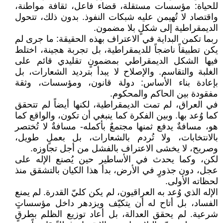
للحياة: مؤسسات مستقلة، قضاء فاعل، ثقافة مواطنة،
واقتصاد لا تُهيمن عليه شبكات النفوذ. بدون ذلك، تتحول
الديمقراطية إلى شكلٍ بلا مضمون.
ربما تكمن البداية في الاعتراف بهذه الحقيقة: ما جرى لم
يكن تطبيقاً ناضجاً للديمقراطية، بل تجربة هجينة، اختلط
فيها الشكل الديمقراطي بمضمونٍ تقليدي قائم على
الغلبة والتقاسم. والإصلاح لا يبدأ بترديد الشعارات، بل
بإعادة بناء الأساس: دولة قانون، ومؤسسات، وثقة
مفقودة بين الحاكم والمحكوم.
في العراق، لم تمت الديمقراطية، لكنها أيضاً لم تتحقق
كما وُعد بها. وبين الفكرة كما ينبغي أن تكون، والواقع كما
هو، مسافةٌ يدفع ثمنها مجتمعٌ بأكمله- مسافةٌ لا تُختصر
بالانتخابات، ولا تُردم بالشعارات، بل بعملٍ طويل،
وصريح، لا يخشى الاعتراف بالفشل من أجل تجاوزه.
لكن، وكما يحدث في الأساطير حين يُصنع الإله على
عجل، دون جذورٍ في الأرض، بدأ هذا الكيان بالتشقق منذ
لحظاته الأولى.
الإله الذي وُعد به العراقيون، لم يكن كليّ القدرة. لم يمنع
الفساد، بل أتاح له أن يتكيّف ويزدهر داخل مؤسساتٍ
شرعية. لم يحقق العدالة، بل أعاد توزيع الظلم بطرقٍ