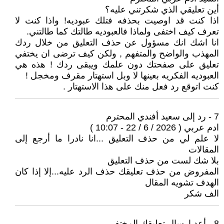
أين تعليقي الذي شكرتني عليه؟
اذا كنت قد اوصيت بحذفه فتلك عبوديه! واذا كنت لا
تعرف كيف اختفى ولماذا فالعبوديه طالتك كما طالتني.
انا اشك انك مسؤول عن حذف التعليق من خلال ردك
المهذب والواضح والمتفهم , ولكن كيف ترضى ان يختفي
تعليق على صفحتك دون علمك ويبقى ردك ! هذه هي
العبوديه الفكريه بعينها لا وبل استهتار مقرف ومخجل !
كنت اتوقع رد فعل منك على هذا الاستهتار .
7 - رد إلى سعيد أفندي المحترم
ادم عربي ( 2026 / 6 / 22 - 10:07 )
لا علم لي من حذف التعليق ...انا نادرا ما أرجع إلى
المقالات
بلا شك لست من حذف التعليق
المفروض من حذف تعليقك حذف الرد عليه...إلا إذا كان
الهدف تشويه المقال
الف شكر
8 - أعد ارسال تعليقك المختفي