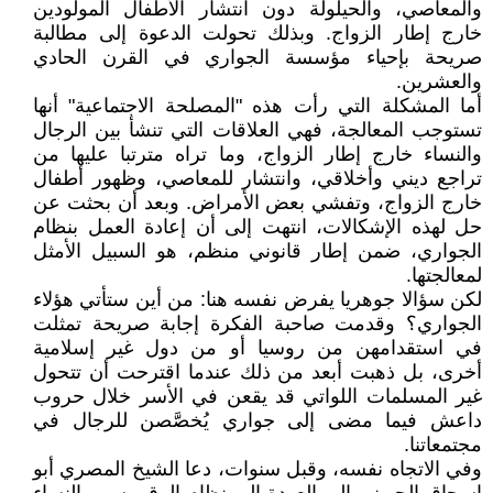
والمعاصي، والحيلولة دون انتشار الأطفال المولودين
خارج إطار الزواج. وبذلك تحولت الدعوة إلى مطالبة
صريحة بإحياء مؤسسة الجواري في القرن الحادي
والعشرين.
أما المشكلة التي رأت هذه "المصلحة الاجتماعية" أنها
تستوجب المعالجة، فهي العلاقات التي تنشأ بين الرجال
والنساء خارج إطار الزواج، وما تراه مترتبا عليها من
تراجع ديني وأخلاقي، وانتشار للمعاصي، وظهور أطفال
خارج الزواج، وتفشي بعض الأمراض. وبعد أن بحثت عن
حل لهذه الإشكالات، انتهت إلى أن إعادة العمل بنظام
الجواري، ضمن إطار قانوني منظم، هو السبيل الأمثل
لمعالجتها.
لكن سؤالا جوهريا يفرض نفسه هنا: من أين ستأتي هؤلاء
الجواري؟ وقدمت صاحبة الفكرة إجابة صريحة تمثلت
في استقدامهن من روسيا أو من دول غير إسلامية
أخرى، بل ذهبت أبعد من ذلك عندما اقترحت أن تتحول
غير المسلمات اللواتي قد يقعن في الأسر خلال حروب
داعش فيما مضى إلى جواري يُخصَّصن للرجال في
مجتمعاتنا.
وفي الاتجاه نفسه، وقبل سنوات، دعا الشيخ المصري أبو