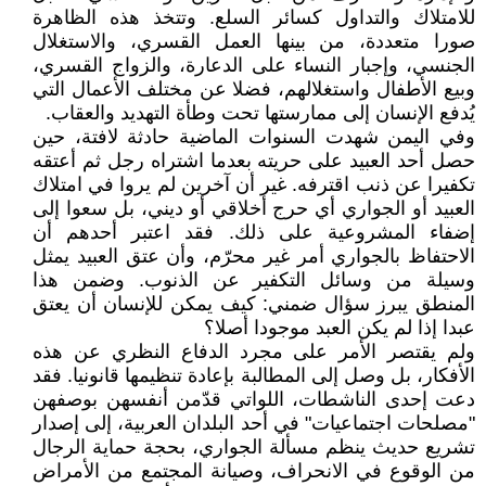
للامتلاك والتداول كسائر السلع. وتتخذ هذه الظاهرة
صورا متعددة، من بينها العمل القسري، والاستغلال
الجنسي، وإجبار النساء على الدعارة، والزواج القسري،
وبيع الأطفال واستغلالهم، فضلا عن مختلف الأعمال التي
يُدفع الإنسان إلى ممارستها تحت وطأة التهديد والعقاب.
وفي اليمن شهدت السنوات الماضية حادثة لافتة، حين
حصل أحد العبيد على حريته بعدما اشتراه رجل ثم أعتقه
تكفيرا عن ذنب اقترفه. غير أن آخرين لم يروا في امتلاك
العبيد أو الجواري أي حرج أخلاقي أو ديني، بل سعوا إلى
إضفاء المشروعية على ذلك. فقد اعتبر أحدهم أن
الاحتفاظ بالجواري أمر غير محرّم، وأن عتق العبيد يمثل
وسيلة من وسائل التكفير عن الذنوب. وضمن هذا
المنطق يبرز سؤال ضمني: كيف يمكن للإنسان أن يعتق
عبدا إذا لم يكن العبد موجودا أصلا؟
ولم يقتصر الأمر على مجرد الدفاع النظري عن هذه
الأفكار، بل وصل إلى المطالبة بإعادة تنظيمها قانونيا. فقد
دعت إحدى الناشطات، اللواتي قدّمن أنفسهن بوصفهن
"مصلحات اجتماعيات" في أحد البلدان العربية، إلى إصدار
تشريع حديث ينظم مسألة الجواري، بحجة حماية الرجال
من الوقوع في الانحراف، وصيانة المجتمع من الأمراض