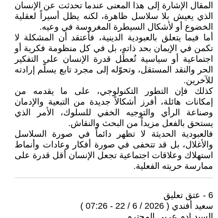
المقال الإشارة إلى هذا المعنى عندما تحدثت عن الإنسان
الذي يعيش بلا سلاسل ظاهرة، لكنه يظل أسيراً لعقلية
الخضوع أو لأشكال السيطرة المغروسة في وعيه.
أما فيما يتعلق بالعبودية الدينية، فأعتقد أن المشكلة لا
تكمن في الإيمان بحد ذاته، بل في كل منظومة فكرية أو
اجتماعية أو سياسية تُعطِّل قدرة الإنسان على التفكير
الحر والنقد المستقل، وتحوّله إلى مجرد تابع يسلّم إرادته
للآخرين.
كذلك فإن التطور التكنولوجي، على ما يقدمه من
إمكانات هائلة، أفرز أشكالاً جديدة من التبعية والإدمان
وصناعة الرأي والتوجيه الخفي للسلوك، الأمر الذي
يستحق بالفعل مزيداً من البحث والنقاش.
فالعبودية الحديثة لا تظهر دائماً في صورة السلاسل
والأغلال، بل قد تتخفى في صورة أفكار وعادات وأنماط
استهلاك وعلاقات اجتماعية تجعل الإنسان أقل قدرة على
ممارسة حريته الفعلية.
6 - عتق تعليق
سعيد أفندي ( 2026 / 6 / 22 - 07:26 )
السيد ادم عربي المحترم