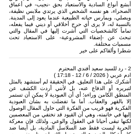
أبشع أنواع السادية والاستعباد بحق -نجيب- في أعماق
الصحراء، هو نفسه الشخص الذي يرتدي ملابس نظيفة،
ويصلي، ويمارس حياته الطبيعية عندما يعود إلى المدينة.
بالنسبة له، لا يرى أي حرج أخلاقي أو ديني فيما يفعله،
تماماً كالشخصيات التي أشرت إليها في المقال والتي
تبحث عن -إضفاء المشروعية- على الاستعباد تحت
مسميات مختلفة.
شطرا وألقاكم على خير
2 - رد للسيد سعيد أفندي المحترم
ادم عربي ( 2026 / 6 / 12 - 17:18 )
أشكرك على هذا التعليق. في الحقيقة لم أستشهد بالمثل
لتبريره أو الدفاع عنه، بل لأنني أردت الكشف عن
المنطق الكامن وراءه؛ أي أن العبودية لا يمكن أن تستمر
إلا بالقهر والعقاب. أما ما تفضلت به بشأن العبودية
الفكرية فهو قريب من الفكرة التي حاول المقال الوصول
إليها في خاتمته، وهي أن القيود قد تختفي من المعصمين
لكنها تبقى أحيانا في العقول والوعي. ولذلك فإن معركة
الحرية ليست فقط ضد السلاسل المادية، بل أيضا ضد