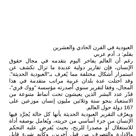
العبودية في القرن الحادي والعشرين
بقلم: د. آدم عربي
رغم أن العالم يفاخر اليوم بتقدمه في مجال حقوق
الإنسان، فإن تقارير دولية عديدة ما تزال تكشف عن
استمرار أشكال مختلفة مما يُعرف بـ"العبودية الحديثة".
وقد احتلت عدة بلدان عربية مراتب متقدمة في هذا
المجال، وفقا لتقرير سنوي أصدرته مؤسسة "ووك فري"،
قدّر عدد البشر الذين يعيشون تحت أنماط متنوعة من
الاستعباد بنحو ستة وثلاثين مليون إنسان موزعين على
167 دولة حول العالم.
ويعرّف التقرير العبودية الحديثة بأنها كل حالة يُجرَّد فيها
الإنسان من جزء أساسي من حريته، ويُعامل بوصفه أداة
للاستغلال أو مصدرا للربح، بحيث يُفرض عليه التحكم
والإدارة والتصرف من قبل آخرين، وكأنه شيء قابل