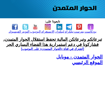
تابعونا على:
بودكاست
بنترست
تيلكرام
لينكدإن
الانستغرام
اليوتيوب
التويتر
الفيسبوك
تبرعاتكم وتبرعاتكن المالية تحفظ استقلال الحوار المتمدن،
فشاركونا في دعم استمرارية هذا الفضاء اليساري الحر
[اشترك في قناة ‫«الحوار المتمدن» على اليوتيوب]
الحوار المتمدن - موبايل
الموقع الرئيسي