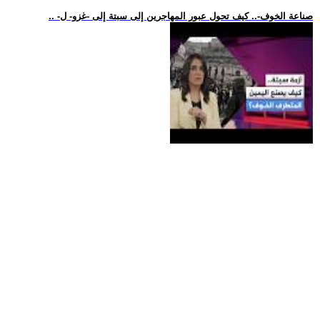
.. -صناعة الخوف-.. كيف تحول عبور المهاجرين إلى سبتة إلى -غزو- ل