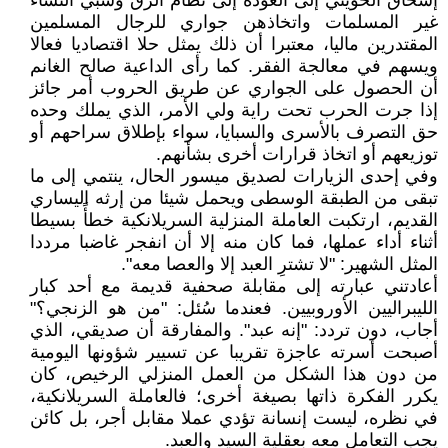
إسحاق الحويني إلى العودة إلى نظام الرق وسبي النساء
غير المسلمات واتخاذهن جواري للرجال المسلمين
المقتدرين ماليا، معتبرا أن ذلك يمثل حلا اقتصاديا فعالا
ويسهم في معالجة الفقر. كما رأى الداعية صالح الغانم
أن الحصول على الجواري عن طريق الحروب أمر جائز
إذا جرت الحرب تحت راية ولي الأمر، الذي يملك وحده
حق التصرف بالأسرى والسبايا، سواء بإطلاق سراحهم أو
توزيعهم أو اتخاذ قرارات أخرى بشأنهم.
وفي إحدى الزيارات لصديق ميسور الحال، ينتمي إلى ما
تبقى من الطبقة الوسطى ويحمل شيئا من إرثه اليساري
القديم، ارتكبت العاملة المنزلية السريلانكية خطأً بسيطا
أثناء أداء عملها، فما كان منه إلا أن انفجر غاضبا مرددا
المثل الشهير: "لا تشترِ العبد إلا والعصا معه".
أعادتني عبارته إلى مقابلة صحفية قديمة مع أحد كبار
الليبراليين الأوروبيين. فعندما سُئل: "من هو الزنجي؟"
أجاب، دون تردد: "إنه عبد". والمفارقة أن صديقي، الذي
أصبحت أسرته عاجزة تقريبا عن تسيير شؤونها اليومية
من دون هذا الشكل من العمل المنزلي الرخيص، كان
يكرر الفكرة ذاتها بصيغة أخرى؛ فالعاملة السريلانكية،
في نظره، ليست إنسانة تؤدي عملا مقابل أجر، بل كائن
يجب التعامل معه بعقلية السيد والعبد.