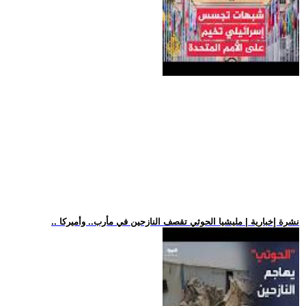
.. نشرة إخبارية | مليشيا الحوثي تقصف النازحين في مأرب.. وأميركا