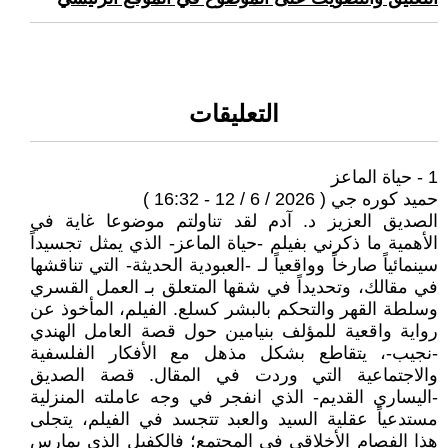
التعليقات
1 - حياة الماعز
حميد كوره جي ( 2026 / 6 / 12 - 16:32 )
الصديق العزيز د. آدم لقد تناولتم موضوعا غاية في
الأهمية ما ذكرني بفيلم -حياة الماعز- الذي يمثل تجسيداً
سينمائياً صارخاً وواقعياً لـ -العبودية الحديثة- التي تناقشها
في مقالك، وتحديداً في شقها المتعلق بـ العمل القسري
وسلطة القهر والتحكم بالبشر كسلع. الفيلم، المأخوذ عن
رواية واقعية للمؤلف بنيامين حول قصة العامل الهندي
-نجيب-، يتقاطع بشكل مذهل مع الأفكار الفلسفية
والاجتماعية التي وردت في المقال. قصة الصديق
-اليساري القديم- الذي انفجر في وجه عاملته المنزلية
مستدعياً عقلية السيد والعبد تتجسد في الفيلم، يتجلى
هذا الفصام الأخلاقي في المجتمع؛ فالكفيل الذي يمارس