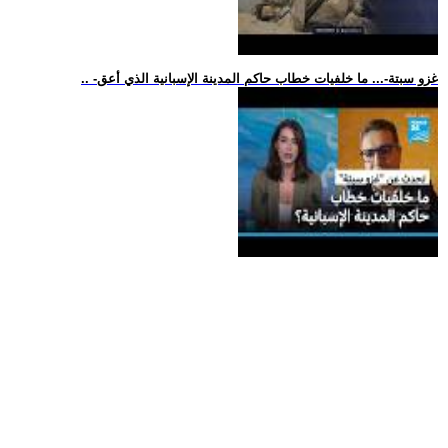
.. -غزو سبتة-... ما خلفيات خطاب حاكم المدينة الإسبانية الذي أعق