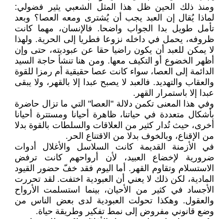
ومنذ ذلك الحين ظل هذا المثل الشعبي يثير فضولي:
لماذا يُقال إن العبد يجب أن يُشترى ومعه العصا؟ وبعد
تأمل طويل بدا الجواب واضحا. فالإنسان، مهما كانت
ظروفه، يحمل في داخله نزوعا فطريا إلى الحرية. ولهذا
لا يمكن للعبد أن يكون راضيا حقا عن عبوديته، حتى وإن
أظهر الخضوع أو التكيف معها. ومن هنا تنشأ حاجة السيد
الدائمة إلى العصا، سواء كانت عصا حقيقية أم رمزا للقوة
والعقاب والتهديد. فالعبد لا يصبح عبدا إلا بالقهر، ولا يبقى
عبدا إلا باستمرار القهر.
وفي هذا المعنى تكمن دلالة "العصا" التي ما تزال حاضرة
بأشكال متعددة في حياتنا، ظاهرة أحيانا ومستترة أحيانا
أخرى، حيث تُدار كثير من العلاقات والسلطات بالقوة بدلا
من الإقناع، وبالخوف بدلا من الاقتناع الحر.
في الأزمنة القديمة كانت السلاسل والأغلال أدوات
ضرورية لإخضاع العبيد، لأن أرواحهم كانت ترفض
الاستسلام وتقاوم القهر. أما اليوم فقد خفّ حضور القيود
المادية، لكن ذلك لا يعني أن العبودية اختفت. لقد تحررت
الأجساد في كثير من الأحيان، بينما استسلمت الأرواح
والعقول. وهكذا تحولت العبودية لدى بعض الناس من
وضع قانوني مفروض إلى نمط تفكير وطريقة حياة.