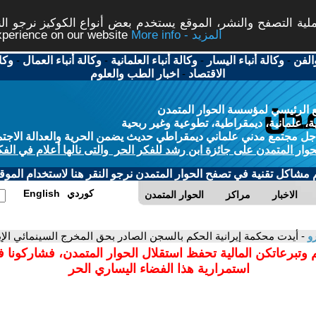
ة التصفح والنشر، الموقع يستخدم بعض أنواع الكوكيز نرجو النق
More info - المزيد
experience on our website
الفن
-
وكالة أنباء اليسار
-
وكالة أنباء العلمانية
-
وكالة أنباء العمال
-
وكا
الاقتصاد
-
اخبار الطب والعلوم
 الرئيسي لمؤسسة الحوار المتمدن
، علمانية، ديمقراطية، تطوعية وغير ربحية
ل مجتمع مدني علماني ديمقراطي حديث يضمن الحرية والعدالة الاجتم
حوار المتمدن على جائزة ابن رشد للفكر الحر والتى نالها أعلام في الفك
م مشاكل تقنية في تصفح الحوار المتمدن نرجو النقر هنا لاستخدام الموقع
كوردي
English
الاخبار
مراكز
الحوار المتمدن
رو
- أيدت محكمة إيرانية الحكم بالسجن الصادر بحق المخرج السينمائي الإ
 وتبرعاتكن المالية تحفظ استقلال الحوار المتمدن، فشاركونا 
استمرارية هذا الفضاء اليساري الحر