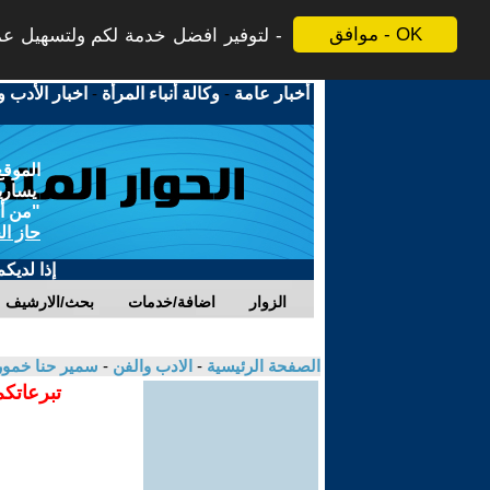
موافق - OK
لتوفير افضل خدمة لكم ولتسهيل عملي
أخبار عامة
-
وكالة أنباء المرأة
-
اخبار الأدب و
الموقع
يسارية
"من أج
حاز ال
إذا لديك
الزوار
اضافة/خدمات
بحث/الارشيف
الصفحة الرئيسية
-
الادب والفن
-
سمير حنا خمو
تبرعاتكم