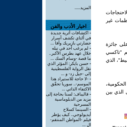
المزيد.....
لاحتجاجات
ظمات غير
اخبار الأدب والفن
-
اكتشافات أثرية جديدة
في ألتاي تكشف أسرار
حضارتي بازيريك وأفا ...
على جائزة
-
لم يرغب أحد في نيله
نمائي الدولي عام 2015 عن فيلم "تاكسي
خلال عهد بطرس الأكبر..
ما قصة -وسام السك ...
يط"، الذي
-
حسن بايكر: المؤثر الذي
نقل الرواية الفلسطينية
إلى -جيل زد- و ...
-
-لا حاجة للاستيراد هذا
لحكومية،
الموسم-.. سوريا تحقّق
الاكتفاء الذاتي ...
 الذي بين
-
قاليباف: لسنا بحاجة إلى
مزيد من الدبلوماسية
المسرحية
-
السينما كسلاح
أيديولوجي.. كيف يؤطر
فيلم -المواطن المنتقم-
ال ...