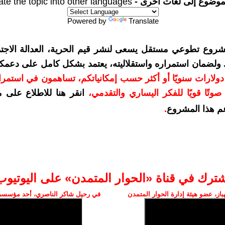
موضوع إلى لغات أخرى -
ate the topic into other languages
Powered by
Translate
شروع تطوعي مستقل يسعى لنشر قيم الحرية، العدالة الاجتم
. ولضمان استمراره واستقلاليته، يعتمد بشكل كامل على دعمك
دعمكم بمبلغ 10 دولارات سنويًا أو أكثر حسب إمكانياتكم، تساهمون في استم
وتًا قويًا للفكر اليساري والتقدمي
،
انقر هنا للاطلاع على 
م هذا المشروع
.
شترك في قناة «الحوار المتمدن» على اليوتيوب
ز، عضو هيئة إدارة الحوار المتمدن
في رحيل شاكر الناصري، أحد مؤسسي 