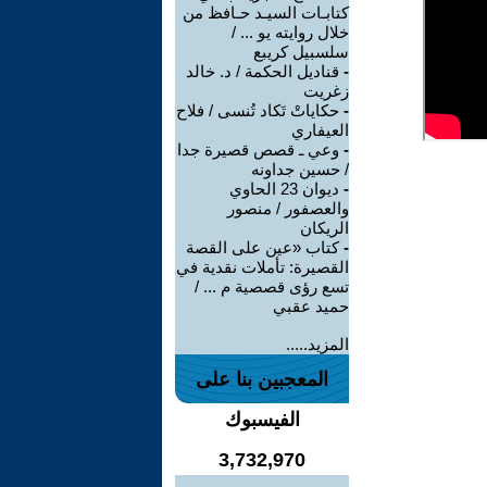
كتابـات السيـد حـافظ من
خلال روايته يو ... /
سلسبيل كريبع
-
قناديل الحكمة / د. خالد
زغريت
-
حكاياتْ تَكاد تُنسى / فلاح
العيفاري
-
وعي ـ قصص قصيرة جدا
/ حسين جداونه
-
ديوان 23 الحاوي
والعصفور / منصور
الريكان
-
كتاب «عين على القصة
القصيرة: تأملات نقدية في
تسع رؤى قصصية م ... /
حميد عقبي
المزيد.....
المعجبين بنا على
الفيسبوك
3,732,970