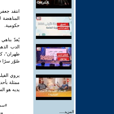
انتقد جعفر
المناهضة ل
حكومية.
يُعدّ بناه
طهران"، كم
صُوّر سرًا 
يروي الفيل
ممثلة بأحد
يديه هو ال
#سمي
المزيد.....