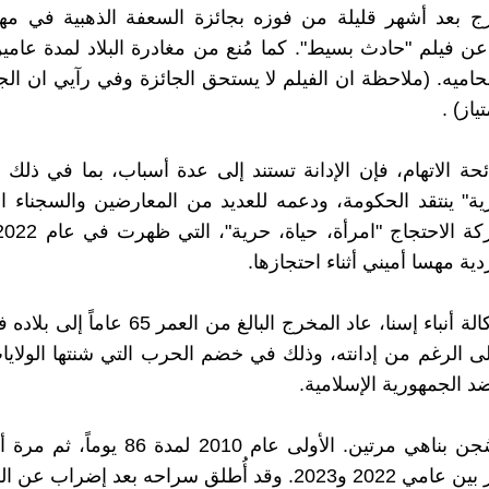
رج بعد أشهر قليلة من فوزه بجائزة السعفة الذهبية في مه
عن فيلم "حادث بسيط". كما مُنع من مغادرة البلاد لمدة عا
اميه. (ملاحظة ان الفيلم لا يستحق الجائزة وفي رآيي ان الج
ياز) .
ة الاتهام، فإن الإدانة تستند إلى عدة أسباب، بما في ذلك 
" ينتقد الحكومة، ودعمه للعديد من المعارضين والسجناء ا
دية مهسا أميني أثناء احتجازها.
 الرغم من إدانته، وذلك في خضم الحرب التي شنتها الولايا
د الجمهورية الإسلامية.
سبق أن سُجن بناهي مرتين. الأولى عام 2010 لمد
قد أُطلق سراحه بعد إضراب عن الطعام.