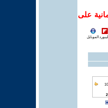
انية على
يبورد
الموبايل