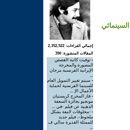
السينمائي
إجمالي القراءات: 2,352,522
المقالات المنشورة: 390
-
توفيت كاتبة القصص
المصورة والمخرجة
الإيرانية الفرنسية مرجان
...
-
سيتم تغيير التمويل العام
للسينما الفرنسية لحماية
الأعمال الإ ...
-
فاز المخرج كريستيان
مونجيو بجائزة السعفة
الذهبية عن فيلم -في ...
-
-مخلوقات لامعة بشكل
ملحوظ-، فيلم جديد
للممثلة القديرة سالي ف
...