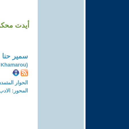
أيدت محكمة
سمير حنا 
(Samir Khamarou)
الحوار المتمدن-العدد: 8729 - 6
المحور: الادب