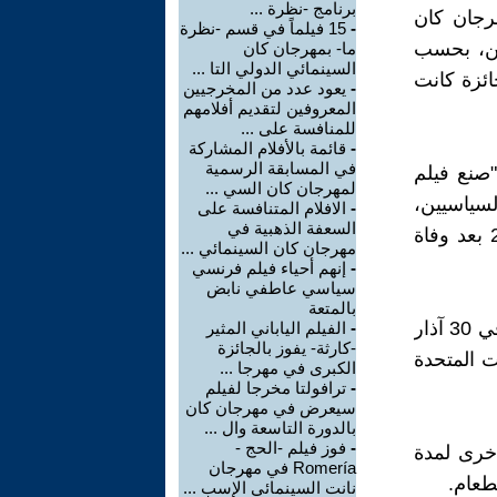
برنامج -نظرة ...
رجان كان
-
15 فيلماً في قسم -نظرة
مين، بحسب
ما- بمهرجان كان
السينمائي الدولي التا ...
ائزة كانت
-
يعود عدد من المخرجيين
المعروفين لتقديم أفلامهم
للمنافسة على ...
-
قائمة بالأفلام المشاركة
في المسابقة الرسمية
"صنع فيلم
لمهرجان كان السي ...
لسياسيين،
-
الافلام المتنافسة على
السعفة الذهبية في
ودعمه لحركة الاحتجاج "امرأة، حياة، حرية"، التي ظهرت في عام 2022 بعد وفاة
مهرجان كان السينمائي ...
-
إنهم أحياء فيلم فرنسي
سياسي عاطفي نابض
بالمتعة
وبحسب وكالة أنباء إسنا، عاد المخرج البالغ من العمر 65 عاماً إلى بلاده في 30 آذار
-
الفيلم الياباني المثير
-كارثة- يفوز بالجائزة
ت المتحدة
الكبرى في مهرجا ...
-
ترافولتا مخرجا لفيلم
سيعرض في مهرجان كان
بالدورة التاسعة وال ...
-
فوز فيلم -الحج -
ة 86 يوماً، ثم مرة أخرى لمدة
Romería في مهرجان
نانت السينمائي الإسب ...