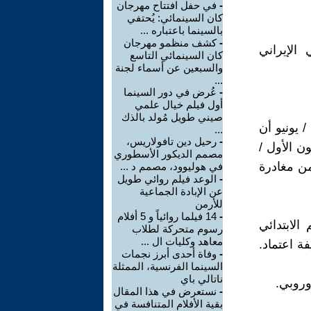
-
في حفل افتتاح مهرجان
كان السينمائي: يُحتفي
بالسينما باعتباره ...
-
كشف منظمو مهرجان
الإيراني
كان السينمائي التاسع
والسبعين عن أسماء لجنة
...
-
عُرض في دور السينما
أول فيلم خيال علمي
صيني طويل مُولد بالذك
 جعفر بناهي يوم الأحد 7 حزيران / يونيو أن
...
-
رحيل دين تافولاريس،
ن الأول /
مصمم الديكور الأسطوري
من مغادرة
في هوليوود، مصمم د ...
-
الوعد فيلم روائي طويل
عن الإبادة الجماعية
للأرمن
-
14 فيلما روائياً و 5 أفلام
لابتدائي
رسوم متحركة لطلاب
معاهد وكليات ال ...
ة اعتماد.
-
وفاة أحدى أبرز نجمات
السينما الفرنسية، الممثلة
ناتالي باي
وروبي.
-
نستعرض في هذا المقال
بقية الأفلام المتنافسة في