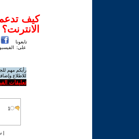
كيف تدعم-
الانترنت؟
تابعونا
على:
الفيسب
رأيكم مهم للج
للاطلاع وإضافة
تعليقات الف
|
ن