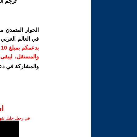
ترجم ال
الحوار المتمدن م
في العالم العربي
ب
والمستقل، ليبقى ص
والمشاركة في دع
ا‫
في رحيل جليل شهبا