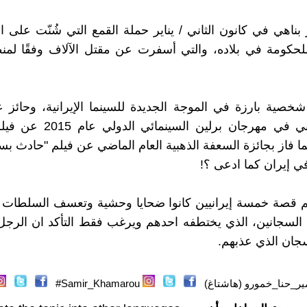
 بناهي في كانون الثاني / يناير حملة القمع التي شُنّت على ا
لحكومة في بلاده، والتي أسفرت عن مقتل الآلاف وفقًا لمن
ي شخصية بارزة في الموجة الجديدة للسينما الإيرانية، وحائز 
الدب الذهبي في مهرجان برلين السي
ا فاز بجائزة السعفة الذهبية العام الماضي عن فيلم "حادث بس
في إيران كما ادعى ؟!
م قصة خمسة إيرانيين كانوا ضحايا وحشية وتعسف السلطات ا
 السجانين، الذي يختطفه احدهم ويرغب فقط التأكد ان الرجل
سجان الذي عذبهم.
ر_حنا_خمورو (هاشتاغ)
Samir_Khamarou#