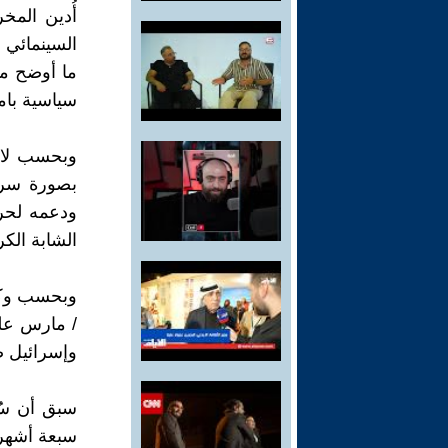
أُدين المخ
السينمائي 
ما أوضح مح
سياسية بامت
وبحسب لائح
بصورة سرية
الشابة الكر
/ مارس على
وإسرائيل ض
سبعة أشهر بين عامي 2022 و2023. و