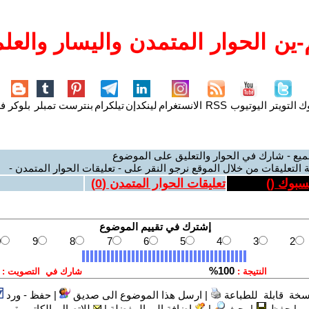
ين الحوار المتمدن واليسار والعلم
وك
التويتر
اليوتيوب
RSS
الانستغرام
لينكدإن
تيلكرام
بنترست
تمبلر
بلوكر
فل
ميع - شارك في الحوار والتعليق على الموضوع
 التعليقات من خلال الموقع نرجو النقر على - تعليقات الحوار المتمدن -
يسبوك (
)
تعليقات الحوار المتمدن (
0
)
سخة قابلة للطباعة
|
ارسل هذا الموضوع الى صديق
|
حفظ - ورد
|
حفظ
|
بحث
|
إضافة إلى المفضلة
|
للاتصال بالكاتب-ة