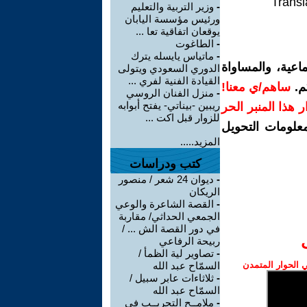
Transl
-
وزير التربية والتعليم
ورئيس مؤسسة اليابان
يوقعان اتفاقية تعا ...
-
الطاغوت
-
ماتياس يايسله يترك
اعية، والمساواة
الدوري السعودي ويتولى
القيادة الفنية لفري ...
م.
ساهم/ي معنا!
-
منزل الفنان الروسي
ريبين -بيناتي- يفتح أبوابه
رار هذا المنبر الحر
للزوار قبل اكت ...
معلومات التحويل
المزيد.....
كتب ودراسات
-
ديوان 24 شعر / منصور
الريكان
-
القصة الشاعرة والوعي
الجمعي الحداثي/ مقاربة
في دور القصة الش ... /
ربيحة الرفاعي
-
تصاوير لية الظمأ /
الحوار المتمدن
السمّاح عبد الله
-
ثلاثاءات عابر سبيل /
السمّاح عبد الله
-
ملامــح التجريــب في