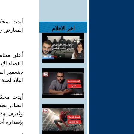
أيدت محكم
اخر الافلام
المعارض ج
القضاء الإي
ديسمبر الم
البلاد لمدة
أيدت محكم
الصادر بحق
ويُعرف هذا
بإصداره أح