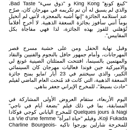
"كينغ كونغ" King Kong و "ذوق سيء" Bad Taste،
والذي لم يسبق له أن تم تكريمه في مهرجان كان، صرّح
عند استلامه الجائزة "إنها أشبه بالمعجزة، لأنني لم أتخيل
يوماً أنني سأفوز بجائزة السعفة الذهبية. لا أُخرج أفلاماً
تُؤهلني للفوز بهذه الجائزة، لذا فهي مفاجأة بكل
المقاييس".
وقبل نهاية الحفل ومن على خشبة مسرح قصر
المهرجانات، وأمام جمهور حافل بالنجوم والفنيين والنقاد
والمهتمين بالسينما، افتتحت الممثلتان الصينية غونغ لي
والاميركية جين فوندا فعاليات مهرجان كان السينمائي
الكبير، والذي سيختتم في 23 أيار /مايو بمنح جائزة
السعفة الذهبية، التي كانت قد مُنحت العام الماضي لفيلم
"حادث بسيط"، للمخرج الإيراني جعفر بناهي.
اليوم الأربعاء، ستقام العروض الأولى المشاركة في
المسابقة، بما في ذلك فيلم "بضعة أيام في ناجي"
Quelques jours à Nagi للمخرج الياباني كوجي فوكادا
Koji Fukada، وفيلم "حياة امرأة" La Vie d’une femme
للمخرجة شارلين بورجوا تاكيه Charline Bourgeois-