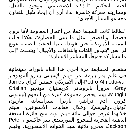
لجنة التحكيم: "الذكاء الاصطناعي موجود بالفعل،
ومحاربته معركة خاسرة. لذا، أرى أن إيجاد سُبل للتعاون
معه هو المسار الأجدى".
"لطالما كانت السينما عملاً من أعمال المقاومة لأننا نروي
قصصاً، والقصص تمثل ما يبني الحضارة"، هكذا قالت
الممثلة الأمريكية جين فوندا، بينما احتفت الصينية غونغ
لي بفن "يتجاوز اللغات والثقافات والأجيال" ويتحدث "إلى
ما نتشاركه جميعاً، المشاعر الإنسانية".
ستقدم المسابقة مرة أخرى هذا العام بانوراما سينمائية
في عالم يمر بأزمة، من فيلم الإسباني بيدرو ألمودوفار
Pedro Almodo-var-إلى الأمريكي جيمس كراي James
Gray، مروراً بالروماني كريستيان مونجيو Cristian
Mungiu، بينما يحضر مجموعة كبيرة من النجوم (بينيلوبي
كروز، آدم درايفر، باربرا سترايساند، ماريون
كوتيار...وغيرهم). وخلال فعاليات الأسبوعين، سيتم
خلالهما عرض حوالي مائة فيلم، وتم منح جائزة السعفة
الذهبية الفخرية للمخرج النيوزيلندي بيتر جاكسون Peter
Jackson، مخرج ثلاثية سيد الخواتم الأسطورية، وفيلم