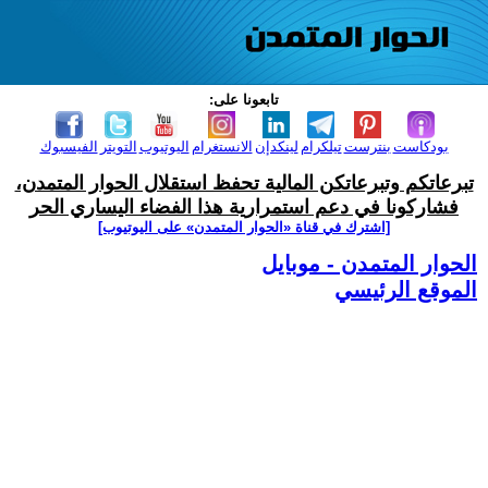
تابعونا على:
بودكاست
بنترست
تيلكرام
لينكدإن
الانستغرام
اليوتيوب
التويتر
الفيسبوك
تبرعاتكم وتبرعاتكن المالية تحفظ استقلال الحوار المتمدن،
فشاركونا في دعم استمرارية هذا الفضاء اليساري الحر
[اشترك في قناة ‫«الحوار المتمدن» على اليوتيوب]
الحوار المتمدن - موبايل
الموقع الرئيسي