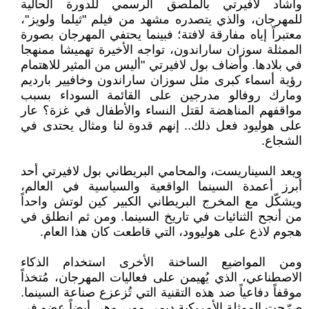
وأشاد لافيرتي بالملصق الرسمي للدورة الحالية
للمهرجان، والذي يتصدره مشهد من فيلم "ثيلما ولويز"،
معتبراً إياه مفارقة لافتة؛ فبينما يحتفي المهرجان بصورة
الممثلة سوزان ساراندون، تواجه الأخيرة تهميشا ممنهجا
في بلادها. وأضاف بول لافيرتي "أليس من المثير للاهتمام
رؤية أسماء كبرى مثل سوزان ساراندون وخافيير بارديم
ومارك روفالو مدرجين على القائمة السوداء بسبب
مواقفهم المناهضة لقتل النساء والأطفال في غزة؟ عار
على هوليود فعل ذلك.. إنهم قدوة لنا ومثال يحتدى في
الشجاع.
ويعد السيناريست، والمحامي البريطاني بول لافيرتي أحد
أبرز أعمدة السينما الواقعية والسياسية في العالم،
ويشكّل مع المخرج البريطاني الكبير كين لوتش واحداً
من أنجح الثنائيات في تاريخ السينما. ومن ثم انطلق في
هجوم لاذع على هوليوود، التي قاطعت كان هذا العام.
ومن المواضيع الساخنة الأخرى استخدام الذكاء
الاصطناعي، الذي يُهيمن على فعاليات المهرجان، مُتخذاً
موقفاً دفاعياً ضد هذه التقنية التي تُزعزع صناعة السينما.
صرّحت الممثلة الأمريكية ديمي مور، وهي أيضاً عضو في