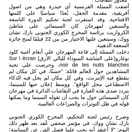
"تتجاوز الثقافات".
أضفت الممثلة الفرنسية آي حيدرة وهي من اصول
أفريقية، مقدمة الحفل، بُعدًا سياسيًا على كلمتها
الافتتاحية. وقد استقرت لجنة تحكيم الدورة التاسعة
والسبعين لمهرجان كان السينمائي على شاطئ
الكروازيت برئاسة المخرج الكوري الجنوبي بارك تشان
ووك، وسيتعين عليها الاختيار من بين 22 فيلمًا لمنح جائزة
السعفة الذهبية.
دخلت الممثلة إلى قاعة المهرجان على أنغام أغنية كلود
نوغارو(على الشاشة السوداء لليالي الأرق) Sur l écran
noir de tes nuits blanches، وحرصت على تحية
المشاهدين حول العالم قائلة: "حسنًا، في كل مكان لم
ينقطع فيه الإنترنت، وفي كل مكان لم يحل فيه الذكاء
الاصطناعي محل الواقع". ووسط إعلان حبها للسينما،
يتردد صدى هذه العبارة في النقاشات الدائرة في مهرجان
كان السينمائي حول ما يجب أن تقوله السينما وما يمكنها
قوله في ظل التوترات والصراعات العالمية.
وصرح رئيس لجنة التحكيم، المخرج الكوري الجنوبي
بارك تشان ووك، في مؤتمر صحفي عُقد بعد ظهر ذلك
اليوم: "لا أعتقد أنه يجب علينا فصل الفن عن السياسة؛