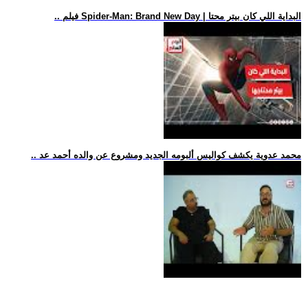
.. فيلم Spider-Man: Brand New Day | البداية اللي كان بيتر محتا
.. محمد عدوية يكشف كواليس ألبومه الجديد ومشروع عن والده أحمد عد