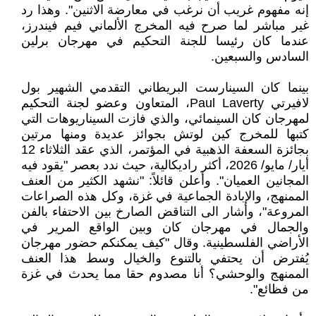
إنه مفهوم غريب أن نرغب في معارضة الاثنين". وهذا رد
غير مباشر لما صرح فيه المخرج الألماني فيم فيندرز،
عندما كان رئيسا للجنة التحكيم في مهرجان برلين
السادس والسبعين.
بينما كان السينارست البريطاني التقدمي الشهير بول
لافيرتي Paul Laverty، المتعاون وعضو لجنة التحكيم
لمهرجان كان السينمائي، والذي فازت السيناريوهات التي
كتبها للمخرج كين لوتش بجوائز عديدة ومنها مرتين
بجائزة السعفة الذهبية في المؤتمر، الذي عقد الثلاثاء 12
أيار/ مايو/ 2026، أكثر راديكالية، حيث ندد بعصر "يقود فيه
المجانين العميان". وأعلن قائلاً: "نشهد الكثير من العنف
الممنهج، والإبادة الجماعية في غزة، وكل هذه الصراعات
المروعة"، وأشار الى التناقض الصارخ بين الاحتفاء بالفن
والجمال في مهرجان كان وبين الواقع المرير في
الأراضي الفلسطينية. وقال "كيف يمكنكم حضور مهرجان
يُفترض أن يحتفي بالتنوع والخيال وسط هذا العنف
الممنهج والوحشي؟ أنا مصدوم حقا مما يحدث في غزة
من فظائع".