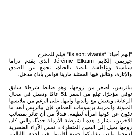
"إنهم أحياء" “Ils sont vivants” فيلم للمخرج
جيريمي إلكايم Jérémie Elkaïm الذي يقدم دراما
سياسية وعاطفية نابضة بالحياة، تجمع بين الصدق
والإثارة، وتتألق فيها الممثلة مارينا فواس بأداءٍ مذهل.
بياتريس، أصغر من زوجها، وهو ضابط شرطة سابق
توفي مؤخرًا، تبلغ من العمر 51 عامًا وتعمل في مجال
الرعاية، وتعيش مع والدتها وابنها. على الرغم من ملابسها
الملونة والمزينة برسومات الحمام، فإن بياتريس أبعد ما
تكون عن كونها امرأة لطيفة. فبدلاً من أن تتأثر بمصائب
الآخرين، تشارك هذه الشرطية الأرملة حديثًا، والتي كان
زوجها يميل إلى اليمين المتطرف، نفس الآراء العنصرية
لزوجها والتي يشاركها جميع أقاربها. في إحدى الليالي،