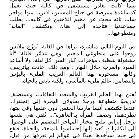
بينما كانت تغادر مستشفى في كاليه حيث تعمل
كمساعدة ممرضة في جناح المسنين، اقترب منها مهاجر
شاب تائه يبحث عن مخيم اللاجئين في كاليه... يطلب
مساعدتها فتأخذه إلى هناك وتكتشف "الغابة"
ومتطوعيها...
في اليوم التالي مباشرة، نراها في الغابة، تُوزّع ملابس
زوجها على متطوعي المخيم، وهي تتذمّر قائلة: "أنا
مشغولة بتنظيف مؤخرات كبار السن كل ليلة، ولا أساعد
السود والعرب خلال النهار". ومع ذلك، عادت بياتريس،
وكأنها مسحورة بهذا العالم الغريب المليء بالبؤس
والتضامن. عالمٌ مليء بالمآسي، ولكنه نابض بالحياة.
تُفتن بهذا العالم الغريب والمتعدد الثقافات، وتستضيف
تدريجيًا متطوعة ورجلًا يحاولان الهجرة إلى إنجلترا...
عندما تكتشف أنهما مارسا الجنس دون علمها وفي بيتها،
تطردهما، وتصف المرأة بـ"العاهرة"... تُفتن هي نفسها
برجل إيراني ملتحٍ مختار المهاجر المصمم على الوصول
الى انكلترا د، يُعيد إليها إحساسها بالمتعة، والحياة، فتقع
في حبه. سيأخذها بعيدًا في عوالم لم تعرفها من قبل،