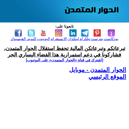
تابعونا على:
بودكاست
بنترست
تيلكرام
لينكدإن
الانستغرام
اليوتيوب
التويتر
الفيسبوك
تبرعاتكم وتبرعاتكن المالية تحفظ استقلال الحوار المتمدن،
فشاركونا في دعم استمرارية هذا الفضاء اليساري الحر
[اشترك في قناة ‫«الحوار المتمدن» على اليوتيوب]
الحوار المتمدن - موبايل
الموقع الرئيسي