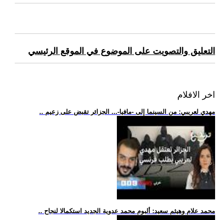
التعليق والتصويت على الموضوع في الموقع الرئيسي
اخر الافلام
.. مهدي لعريبي: من السينما إلى -مافيا-... الجزائر تقبض على زعيم
.. محمد علام وهيثم سعيد: ألبوم محمد عدوية الجديد استكمالا لنجاح