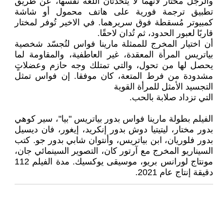
والرجل مختار لانهما لا يتحدثان اللغة نفسها، عن طريق
تطبيق ترجمة فورية على هاتف محمول أو شاشة
كمبيوتر مُسقطة فوق سريرهما. في الاخير تُوفر لمختار
قاربًا لعبور الحدود، ثم تُدان لاحقًا.
أن اختيار المخرج للممثلة مارينا فواس لتُجسّد شخصية
بياتريس المرأة المعقدة، غير العاطفية، والمقاومة لما
يحصل لها من تحول، والتي تمتلك وجه حازم وعضلاتٍ
مشدودة من فرط المتعة، كان موفقا. إن فواس تمثل
التجسيد الأمثل للمرأة القوية
التي تزداد صلابة بالحب.
الفيلم بطولة مارينا فواس بدور بياتريس "بيا"، سير كوهي
بدور مختار، ليتيتيا دوش بدور إنكريد، إيغور، فان ديسيل
بدور فلوريان، ابن بياتريس، وأنتوان شابي بدور جو. كتب
السيناريو المخرج مع آرتور كان، التصوير السينمائي جان،
مونتاج لورانس بريو، موسيقى يوكسيك. مدة الفيلم 112
دقيقة إنتاج عام 2021.