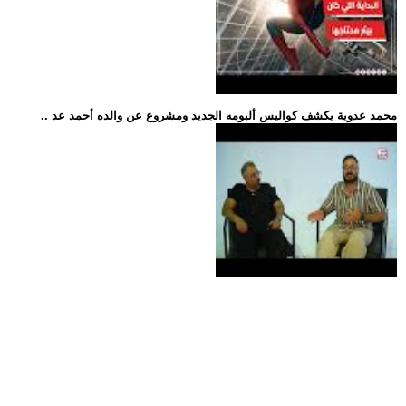
.. محمد عدوية يكشف كواليس ألبومه الجديد ومشروع عن والده أحمد عد