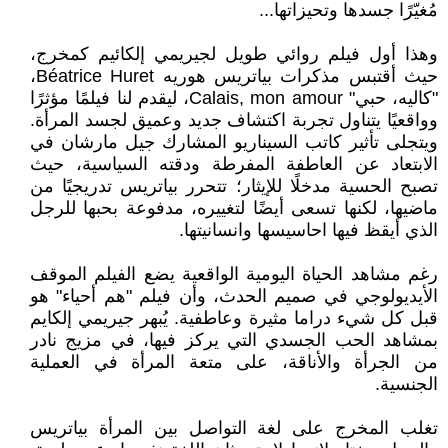
مُغيّرًا جسدها وتحيزاتها...
وهذا أول فيلم روائي طويل لجيريمي إلكائيم كمخرج،
حيث أقتبس مذكرات بياتريس هوريه Béatrice Huret،
"كاليه، حبي" Calais, mon amour، ليقدم لنا فيلمًا مؤثرًا
وواقعيًا يتناول تجربة اكتشاف جديد وعميق لجسد المرأة.
ويتجلى تأثير كاتب السيناريو المشارك جيل مارشان في
الابتعاد عن العاطفة المفرطة ودقته السياسية، حيث
تصبح الحسية مدخلًا للإيثار؛ تتحرر بياتريس تدريجيًا من
ماضيها، لكنها تسعى أيضًا لتغييره، مدفوعة بحبها للرجل
الذي أيقظ فيها احاسيسها وانسانيتها.
رغم مشاهد الحياة اليومية الواقعية يضع الفيلم الموقف
الأيديولوجي في صميم الحدث، وأن فيلم "هم أحياء" هو
قبل كل شيء دراما مثيرة وعاطفية. يُبهر جيريمي إلكايم
بمشاهد الحب الجسدي التي يركز فيها، في مزيج نادر
من الجرأة والأناقة، على متعة المرأة في العملية
الجنسية.
تغلب المخرج على لغة التواصل بين المرأة بياتريس