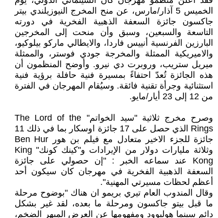
فقد أعلن منظمو مهرجان كان السينمائي الدولي، يوم
الخميس 5 آذار/مارس، عن منح المخرج النيوزيلندي بيتر
جاكسون جائزة السعفة الذهبية الفخرية في دورته
التاسعة والسبعين، وسبق وأن منحت إلى المخرجين
البارزين الفرنسية أنييس فاردا، والايطالي ماركو بيلوكيو،
والاميريكية الممثلة والمخرجة جودي فوستر، والممثلة
ميريل ستريب، وروبرت دي نيرو. وأوضح المنظمون أن
هذه الجائزة تُعدّ احتفاءً بمسيرة فنية حافلة برؤية فنية
استثنائية وجرأة تقنية فائقة. وسيُقام المهرجان في الفترة
من 12 إلى 23 أيار/مايو.
وصرح مخرج ثلاثية "سيد الخواتم" The Lord of the
Rings الذي حصل على 17 جائزة اوسكار بما في ذلك 11
جائزة للجزء الاخير متعادل مع فيلم بن هور Ben Hur
وثلاثة مليارات دولار من الإيرادات و"كينك كونك" King
Kong عند سماعه الخبر : "إن حصولي على جائزة
السعفة الذهبية الفخرية في مهرجان كان سيكون أحد
أعظم لحظات مسيرتي المهنية".
وقال المندوب العام تيري بريمو ان هناك "بوضوح مرحلة
ما قبل بيتو جاكسون ومرحلة ما بعده، لقد غير بشكل
دائم سينما هوليوود ومفهومها عن العرض المبهر الضخم،