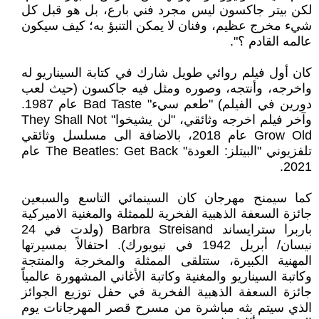
لكن بيتر جاكسون ليس مجرد فني بارع، بل هو قبل كل
شيء مخرج عظيم، وفنان لا يمكن التنبؤ به؛ كيف سيكون
عالمه القادم ؟".
كان أول فيلم روائي طويل شارك في كتابة السيناريو له
واخرجه، وأنتجه، وصوره ومثل فيه جاكسون (حيث لعب
دورين في الفيلم) "طعم سيء" Bad Taste عام 1987.
وآخر فيلم اخرجه وثائقي، "لن يشيخوا" They Shall Not
Grow Old عام 2018، بالاضافة الى مسلسل وثائقي
تلفزيوني "البيتلز: العودة" The Beatles: Get Back عام
2021.
كما سيمنح مهرجان كان السينمائي التاسع والسبعين
جائزة السعفة الذهبية الفخرية للممثلة والمغنية الاميركية
باربرا سترايساند Barbra Streisand (ولدت في 24
نيسان/ أبريل 1942 في نيويورك). احتفالاً بمسيرتها
المهنية الكبيرة، ستتلقى الممثلة والمخرجة والمنتجة
وكاتبة السيناريو والمغنية وكاتبة الأغاني المشهورة عالمياً
جائزة السعفة الذهبية الفخرية في حفل توزيع الجوائز
الذي سيتم بثه مباشرة من مسرح قصر المهرجانات يوم