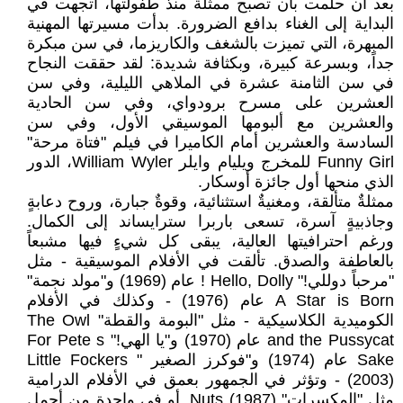
بعد أن حلمت بأن تصبح ممثلة منذ طفولتها، اتجهت في
البداية إلى الغناء بدافع الضرورة. بدأت مسيرتها المهنية
المبهرة، التي تميزت بالشغف والكاريزما، في سن مبكرة
جداً، وبسرعة كبيرة، وبكثافة شديدة: لقد حققت النجاح
في سن الثامنة عشرة في الملاهي الليلية، وفي سن
العشرين على مسرح برودواي، وفي سن الحادية
والعشرين مع ألبومها الموسيقي الأول، وفي سن
السادسة والعشرين أمام الكاميرا في فيلم "فتاة مرحة"
Funny Girl للمخرج ويليام وايلر William Wyler، الدور
الذي منحها أول جائزة أوسكار.
ممثلةٌ متألقة، ومغنيةٌ استثنائية، وقوةٌ جبارة، وروح دعابةٍ
وجاذبيةٍ آسرة، تسعى باربرا سترايساند إلى الكمال.
ورغم احترافيتها العالية، يبقى كل شيءٍ فيها مشبعاً
بالعاطفة والصدق. تألقت في الأفلام الموسيقية - مثل
"مرحباً دوللي!" Hello, Dolly ! عام (1969) و"مولد نجمة"
A Star is Born عام (1976) - وكذلك في الأفلام
الكوميدية الكلاسيكية - مثل "البومة والقطة" The Owl
and the Pussycat عام (1970) و"يا الهي!" For Pete s
Sake عام (1974) و"فوكرز الصغير " Little Fockers
(2003) - وتؤثر في الجمهور بعمق في الأفلام الدرامية
مثل "المكسرات" Nuts (1987). أو في واحدة من أجمل