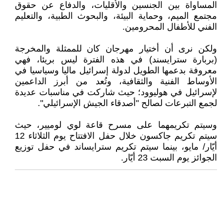
المساواة بين الجنسين والأقليات، والدفاع عن حقوق
مجتمع الميم، وحماية البيئة، والبحوث الطبية، والتعليم
الفني للأطفال المحرومين.
ولكن نرى أن أختيار مهرجان كان للممثلة والمخرجة
(بربارة سترايسند) في هذه الفترة ليس بريئا، فهي
معروفة بدعمها الطويل لدولة إسرائيل ماليا وسياسيا في
الأوساط الفنية والثقافية، وتُعد من أبرز الداعمين
لإسرائيل في هوليوود؛ حيث شاركت في مناسبات عديدة
لجمع التبرعات لصالح "أصدقاء الجيش الإسرائيلي".
وسيتم تكريمهما على مسرح قاعة لوي لوميير، حيث
سيتم تكريم جاكسون خلال حفل الافتتاح يوم الثلاثاء 12
أيّار/ مايو، بينما سيتم تكريم سترايساند في حفل توزيع
الجوائز يوم السبت 23 أيّار.