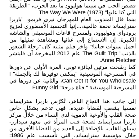
قصص الحب في سينما هوليوود ما بعد الحرب، "الطريقة
التي كنا عليها" The Way We Were (1973)
بينما قال المندوب العام للمهرجان تيري فريمو، "باربرا
سترايساند نجمة عالمية،...إنها التجسيد الأسطوري لمزيج
برودواي وهوليوود، ولمسرح قاعات الموسيقى والشاشة
الكبيرة. إن الاستماع إلى غنائها ومشاهدة تمثيلها من
أجمل سنوات حياتنا!" واخر فيلم مثلته كان "رحلة الشعور
بالذنب" The Guilt Trip عام 2012 للمخرجة آن فليتشر
Anne Fletcher.
كما رشحت مرتين لجائزة توني، المرة الأولى عن دورها
في المسرحية الموسيقية "يمكنني توفيرها لك بالجملة" I
Can Get It for You Wholesale، والثانية عن دورها في
المسرحية الموسيقية " فتاة مرحة" Funny Girl
إلى جانب هذا النجاح الباهر، تُكرّس باربرا سترايساند
نفسها بشغفٍ لقضايا عديدة. فهي تدعم بشكلٍ خاص
صحة القلب والأوعية الدموية لدى النساء من خلال مركز
باربرا سترايساند لصحة قلب المرأة في معهد سيدارز-
سيناي للقلب، بالإضافة إلى العديد من القضايا الأخرى من
خلال مؤسسة سترايساند، التي تأسست عام 1986: