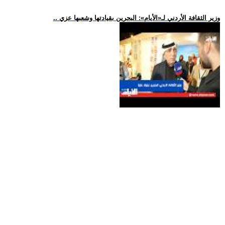
.. وزير الثقافة الأردني لـ«الأيام»: البحرين بقيادتها وشعبها عزي