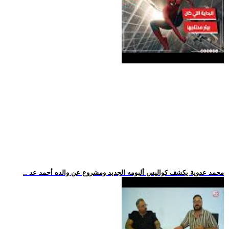
.. محمد عدوية يكشف كواليس ألبومه الجديد ومشروع عن والده أحمد عد