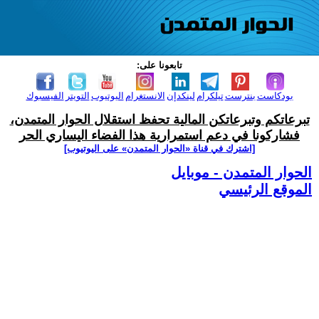
تابعونا على:
بودكاست
بنترست
تيلكرام
لينكدإن
الانستغرام
اليوتيوب
التويتر
الفيسبوك
تبرعاتكم وتبرعاتكن المالية تحفظ استقلال الحوار المتمدن،
فشاركونا في دعم استمرارية هذا الفضاء اليساري الحر
[اشترك في قناة ‫«الحوار المتمدن» على اليوتيوب]
الحوار المتمدن - موبايل
الموقع الرئيسي