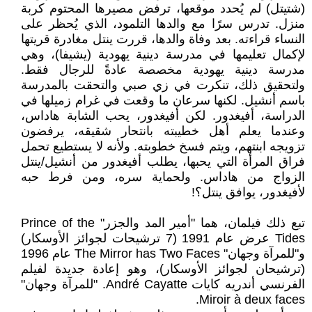
(شتيتل) لم يُحدد موقعها، ترفض مصيرها المحتوم كربة
منزل. تدرس سرًا مع والدها التلمود، الذي يُحظر على
النساء قراءته. بعد وفاة والدها، قررت ينتل مغادرة قريتها
لإكمال تعليمها في مدرسة دينية يهودية (يشيفا)، وهي
مدرسة دينية يهودية مخصصة عادةً للرجال فقط.
ولتحقيق ذلك، تنكرت في زي صبي والتحقت بالمدرسة
باسم أنشيل. لكنها سرعان ما وقعت في غرام زميلها في
الدراسة، أفيغدور. لكن أفيغدور، يحب الشابة هاداس،
وعندما يعلم أهل خطيبته بانتحار شقيقه، يرفضون
تزويجه ابنتهم، ويتم فسخ خطوبته. ولأنه لا يستطيع تحمل
فراق المرأة التي يحبها، يطلب أفيغدور من أنشيل/ينتل
الزواج من هاداس. ولحماية سره، ومن فرط حبه
لأفيغدور، يوافق ينتل؟!
تبع ذلك فيلمان، هما "أمير المد والجزر" Prince of the
Tides عرض عام 1991 (7 ترشيحات لجوائز الأوسكار)
و"للمرآة وجهان" The Mirror has Two Faces عام 1996
(ترشيحان لجوائز الأوسكار)، وهو إعادة جديدة لفيلم
الفرنسي أندريه كايات André Cayatte. "للمرآة وجهان"
Miroir à deux faces.