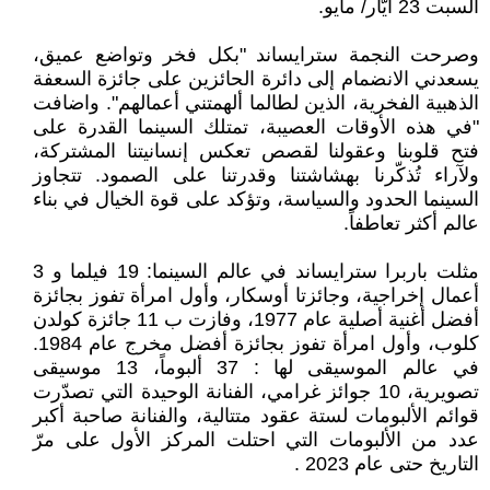
السبت 23 أيّار/ مايو.
وصرحت النجمة سترايساند "بكل فخر وتواضع عميق،
يسعدني الانضمام إلى دائرة الحائزين على جائزة السعفة
الذهبية الفخرية، الذين لطالما ألهمتني أعمالهم". واضافت
"في هذه الأوقات العصيبة، تمتلك السينما القدرة على
فتح قلوبنا وعقولنا لقصص تعكس إنسانيتنا المشتركة،
ولآراء تُذكّرنا بهشاشتنا وقدرتنا على الصمود. تتجاوز
السينما الحدود والسياسة، وتؤكد على قوة الخيال في بناء
عالم أكثر تعاطفاً.
مثلت باربرا سترايساند في عالم السينما: 19 فيلما و 3
أعمال إخراجية، وجائزتا أوسكار، وأول امرأة تفوز بجائزة
أفضل أغنية أصلية عام 1977، وفازت ب 11 جائزة كولدن
كلوب، وأول امرأة تفوز بجائزة أفضل مخرج عام 1984.
في عالم الموسيقى لها : 37 ألبوماً، 13 موسيقى
تصويرية، 10 جوائز غرامي، الفنانة الوحيدة التي تصدّرت
قوائم الألبومات لستة عقود متتالية، والفنانة صاحبة أكبر
عدد من الألبومات التي احتلت المركز الأول على مرّ
التاريخ حتى عام 2023 .