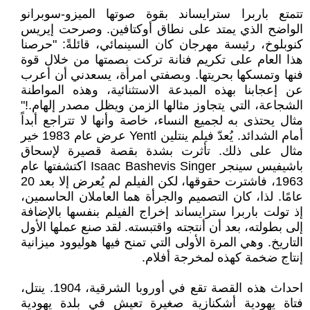
تتمتع باربرا سترايساند بقوة صوتها الميزو-سوبرانو
الواضح الذي يمتد على نطاق أوكتافين. وصرحت إيريس
كنوبلوخ، رئيسة مهرجان كان السينمائي، قائلةً: "حرصنا
هذا العام على تكريم فنانة تركت بصمتها من خلال قوة
فنها وتمسكها بحريتها. وبصفتي امرأة، يسعدني أن أعرب
عن إعجابنا بهذه المبدعة الاستثنائية، وهذه المواطنة
الشجاعة، التي يتجاوز مثالها الزمن ويظل مصدر إلهام.!"
مثال يحتذى به لجميع النساء، خاصة وأنها لا تتراجع أبداً
أمام الشدائد. يُعدّ فيلم ينتلين Yentl عرض عام 1983 خير
مثال على ذلك. تأثرت بشدة بقصة قصيرة لإسحاق
باشيفيس سينجر Isaac Bashevis Singer اكتشفتها عام
1963، فاشترت حقوقها، لكن الفيلم لم يُعرض إلا بعد 20
عامًا. لذا، كان التصميم والجرأة هما العاملان الحاسمين،
إذ تولت باربرا سترايساند إخراج الفيلم بنفسها بالإضافة
إلى بطولته، بعد أن أنتجته واقتبسته. لقد صنع عملها الأول
التاريخ. وهي المرة الأولى التي تمنح فيها هوليوود ميزانية
إنتاج ضخمة كهذه لمخرجة أفلام.
احداث هذه القصة تقع في أوروبا الشرقية، 1904. ينتل،
فتاة يهودية أشكنازية صغيرة تعيش في بلدة يهودية