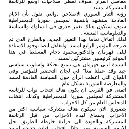
مفاصل القرار ,سوف تعطي صلاحيات اوسع للرئاسة
المشتركة لمسد...
رؤيه التيار السوري الاصلاحي ,والتي تقول بأن الايام
القادمة سنشهد بالنسبة لمجلس سوريا الديمقراطية
سوف سيكون هناك تغيير جذري في السلوك والسياسة
والدبلوماسية المتبعة .
لذلك أتفاءل تماما بهذا التغيير الجديد, وبالطرح الذي تم
طرحه المؤتمر الرابع لمسد .واتفاءل ايضا بوجود الاستاذة
ليلى قهرمان والدكتورمحمود دحام المسلط في هذا
الموقع كرئيسين مشتركين لمسد .
السيدة ليلى قهرمان هي تتمتع بحنكة واسلوب سياسي
جيد وقد عملنا معا" في لجان التحضير للمؤتمر وفي
اللجان التي اعطت الرأي حول السياسة القادمة لمسد
والمعارضة السورية بشكل عام
اتمنى في القريب ان يكون هناك انتخاب نواب للرئاسة
المشتركة لمجلس سوريا الديمقراطية وكذلك انتخاب
للمجلس العام من كل الاحزاب .
بتصوري الان سيكون هناك مشاركه سياسيه اكثر من
الاحزاب وسماع لهذه الاحزاب من قبل الرئاسة
المشتركة وبالعودة الى قراءة خارطة الطريق لحل
الازمة السورية ومن خلال انتخاب قيادة جديدة لمسد