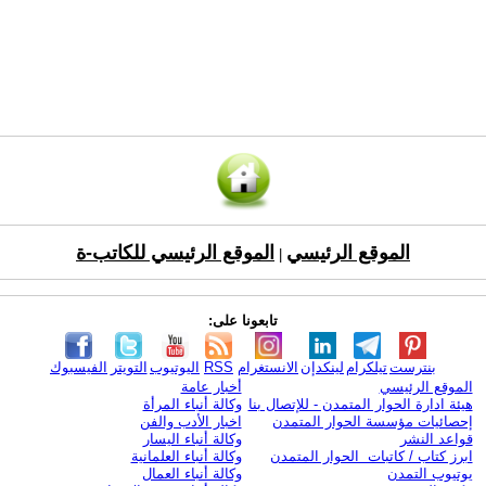
الموقع الرئيسي
الموقع الرئيسي للكاتب-ة
|
تابعونا على:
بنترست
تيلكرام
لينكدإن
الانستغرام
RSS
اليوتيوب
التويتر
الفيسبوك
الموقع الرئيسي
أخبار عامة
هيئة ادارة الحوار المتمدن - للإتصال بنا
وكالة أنباء المرأة
إحصائيات مؤسسة الحوار المتمدن
اخبار الأدب والفن
قواعد النشر
وكالة أنباء اليسار
ابرز كتاب / كاتبات الحوار المتمدن
وكالة أنباء العلمانية
يوتيوب التمدن
وكالة أنباء العمال