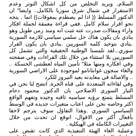
السلام, ويريد التخلص من كل اشكال التوتر وعدم
الاستقرار في شمال شرق سوريا بالكامل.. وايضا" ان
الدكتور المسلط (( اذا لم يصطدم بمعوقات)) انما , يتجه
نحو اقرار سلام كامل .ففي قراءة معمقة لجملة افكار
واراء ومقالات صدرت عنه تثبت انه ومنذ زمن طويل وهو
ينادي بان يكون هناك حل سلمي سياسي للازمه السورية
.ينادي بتوحيد كلمه السوريين .ينادي بان يكون القرار
سوري...لقد تلمسنا الوطنية الحقيقية والتي تشمل كل
السوريين بلا استثناء من خلال تلك القراءات وفي صفحته
وفي افكاره ومنها مثلا" تأمين المياه لعطشى الحسكة ..
والغاء سجون غوانتانامو لموجودة على الاراضي السورية
.. والاصالة في معايدته بعيد النيروز للكرد
وفي لقاءاته المتعددة على قناه الحرة, اتضح لنا نحن في
التيار السوري الاصلاحي بان الدكتور محمود دحام
المسلط يتمتع برؤيه سياسيه ثاقبه وجيده وتفهم الواقع
اكثر وخاصه نحن على اعتاب متغيرات جديده في الوسط
السياسي السوري ,وهذا التفاؤل سوف يترجم لاحقا
بأفعال أكثر من الاقوال، اتوقع ان تحدث من خلال
التغييرات الكاملة في الهيكلية .
وعملية الغاء الهيئة التنفيذية الذي كانت تقبض على