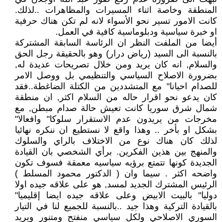
المنطقة وخاصة اثناء المسيرات والمظاهرات ..لذلك.
كانت الامور تسير نحو الأسواء لانه لم تكن هناك حرفية
او خبرة سياسية ودبلوماسية كافية في العمل.
أيضا من الملفت النظر ان الرئاسة السابقة المشتركة
بالنسبة الى السيد (رياض درار) وهو بالحقيقة رجل الحق
والسلام, انه كان يريد ومن خلال تصريحات عديدة له,
بضرورة الاصلاح السياسي والتنظيمي بل ووصل الامر
للصدام احيانا" مع المتشددين من الكتلة الضاغطة..فقد
كان يدعو نحو اقرار حاله من السلام اكثر, ان منطقة
شمال شرق سوريا كانت تعيش حالة صدام مبطن, مع
مخرجات من يريدون عدم الاستقرار سلوكا" وافعالا"
بشكل او بأخر .. وهذا واقع لا نستطيع ان ننكره نهائيا
لذلك كان هناك نوع من الاختلاف بالراي والسلوك
والمنهج بين هذين الفكرين. برأي الشخصي بان القيادة
الجديدة كونها تتمتع برؤيه سياسيه معمقة فسوف تكون
واضحه اكثر . سيما وان ( الدكتور محمود المسلط )
الرئيس المشترك الجديد لمسد, هو على علاقه جيده اولا
دوليا" بالبيت الابيض وعلى علاقه جيده ايضا إقليميا"
بالقيادة التركية وهذا جيد ..بالنسبة للجميع لنا في التيار
السوري الاصلاحي ولكل سياسي منفتح ومتنور ويريد