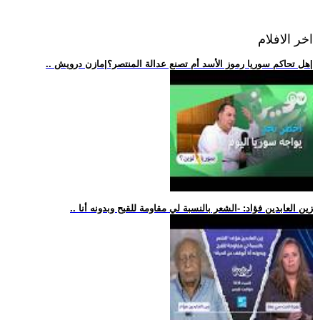
اخر الافلام
.. هل تحاكم سوريا رموز الأسد أم تصنع عدالة المنتصر؟|مازن درويش|
.. زين العابدين فؤاد: -الشعر بالنسبة لي مقاومة للقبح وبدونه أنا