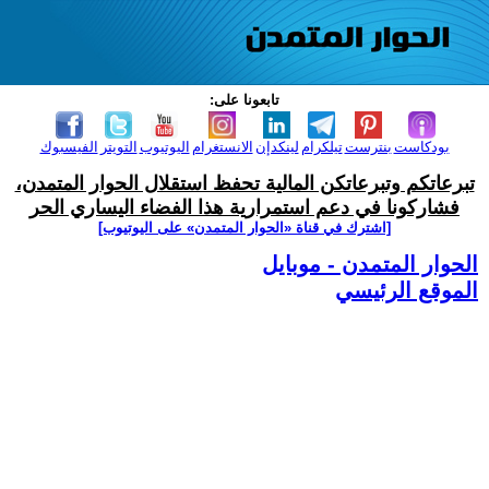
تابعونا على:
بودكاست
بنترست
تيلكرام
لينكدإن
الانستغرام
اليوتيوب
التويتر
الفيسبوك
تبرعاتكم وتبرعاتكن المالية تحفظ استقلال الحوار المتمدن،
فشاركونا في دعم استمرارية هذا الفضاء اليساري الحر
[اشترك في قناة ‫«الحوار المتمدن» على اليوتيوب]
الحوار المتمدن - موبايل
الموقع الرئيسي