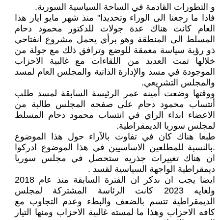
و التطورات القادمة في الساحة السياسية السورية.
فاذا ما رجعنا الى الوراء وتحديدا" منذ شهر مايو ايار هذا
العام كانت هناك عدة جولات للدكتور محمود دحام
المسلط الى المنطقة وهو برأي يحمل مشروع انفتاحي
ذو رؤية سياسة معمقة للوضع وترافق ذلك مع جولة من
خلالها تمت العديد من اللقاءات مع غالبية الاحزاب
الموجودة في مسد والإدارة الذاتية والمجلس العام لمسد
والمجلس التشريعي.
ووقتها وضعت أمينه عمر الرئيسة السابقة لمسد طلب
أنتساب محمود دحام على صفحه المجلس طالبة من
الاعضاء ابداء الراي في انتساب محمود دحام المسلط
لمجلس سوريا الديمقراطية.
طبعا هناك كان في تفاوت بالآراء حول هذا الموضوع
.بالنسبة للمطلعين الاساسيين في هذا الموضوع ادركوا
ان هناك تغييرات جذريه ستحصل في مجلس سوريا
ديمقراطية الواجهة السياسية لقسد .
ايضا يجب ان نذكر ان الفترة السابقة منذ عام 2018
ولغايه 2023 كانت الرئاسة المشتركة لمجلس
الديمقراطية تتسم بالضعف والبطء وعدم التجاوب مع
كافه الاحزاب وهذا ما لمسته غالبية الاحزاب ومنها التيار