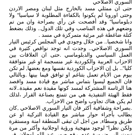
السوري الاصلاحي
حتى ان ممثلي مسد بالخارج مثل لبنان ومصر الاردن
وحتى اوروبا لم يكونوا بالكفاءة المطلوبة لا سياسيا" ولا
دبلوماسيا" وقد أفصحت عن رأي بصراحة وان من تم
وضعهم في هذه المناصب وفي تلك الدول.. وذلك بضغط
كتلة ضاغطة غير مرئية متمركزة في مسد .
وانا شخصيا.. من خلال وجودي في المجلس كرئيس التيار
السوري الاصلاحي.. وجدت انه توجد نواقص كثيرة في
العمل السياسي والدبلوماسي .حتى ان العلاقات بين
الاحزاب العربية والكوردية غير منسجمة او غير متوافقة
كليا".. بل إن الاحزاب الكوردية نفسها ومع بعضها, لم تكن
بيوم من الايام تعمل بتناغم او توافق قيما بينها .وبالتالي
فان الجميع ليسوا بتماس مباشر مع قيادة مسد واقصد
هنا الرئاسة المشتركة لمسد كونها مقيدة نعم مقيدة..لانه
فقط الهيئة التنفيذية هي من تتمتع بصناعة القرار ،لذلك
لم يكن هناك تجاوب واضح من الاحزاب.
.بصراحة وشفافية أكثر فان التيار السوري الاصلاحي ,كان
يطالب بأجراء حوار مباشر مع القيادة التركية او عن
طريق وسطاء, من اجل ان تبقى المنطقة امنة ومستقرة
ولكن نظرا" لوجود منهجية ورؤية اوجلانية وأكثر من مرة
نبهت الى ضرورة عدم رفع صور عبد الله اوجلان في