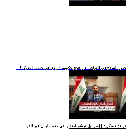
.. حصر السلاح في العراق.. هل تنجح حكومة الزيدي في حسم المعركة؟
.. قراءة عسكرية | إسرائيل ترسّخ احتلالها في جنوب لبنان عبر القو