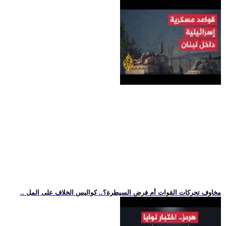
.. مخاوف تحركات القوات أم فرض السيطرة؟.. كواليس الخلاف على المل