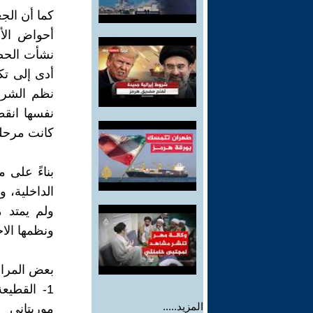
كما أن الج
أحواض الأن
نشأت الحضا
أدى إلى تك
نظم الشرق 
نفسها انقط
كانت مرحلة
بناءً على 
الداخلية، 
ولم يمتد م
ونظمها الا
بعض المراج
1- القطيع
المزيد.....
موريتاني