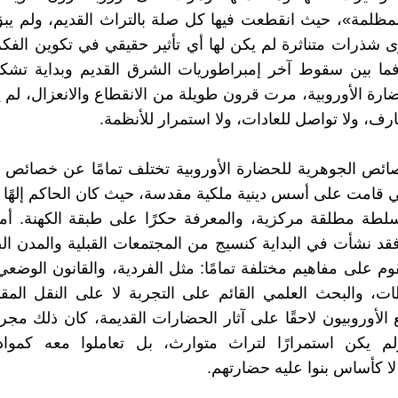
مظلمة»، حيث انقطعت فيها كل صلة بالتراث القديم، ولم يب
 شذرات متناثرة لم يكن لها أي تأثير حقيقي في تكوين الفكر
 فما بين سقوط آخر إمبراطوريات الشرق القديم وبداية تشك
ضارة الأوروبية، مرت قرون طويلة من الانقطاع والانعزال، لم 
ارف، ولا تواصل للعادات، ولا استمرار للأنظمة.
ائص الجوهرية للحضارة الأوروبية تختلف تمامًا عن خصائص 
ي قامت على أسس دينية ملكية مقدسة، حيث كان الحاكم إلهًا أو 
لسلطة مطلقة مركزية، والمعرفة حكرًا على طبقة الكهنة. أم
 فقد نشأت في البداية كنسيج من المجتمعات القبلية والمدن ال
م على مفاهيم مختلفة تمامًا: مثل الفردية، والقانون الوضع
ات، والبحث العلمي القائم على التجربة لا على النقل الم
 الأوروبيون لاحقًا على آثار الحضارات القديمة، كان ذلك مج
لم يكن استمرارًا لتراث متوارث، بل تعاملوا معه كمواد
لا كأساس بنوا عليه حضارتهم.