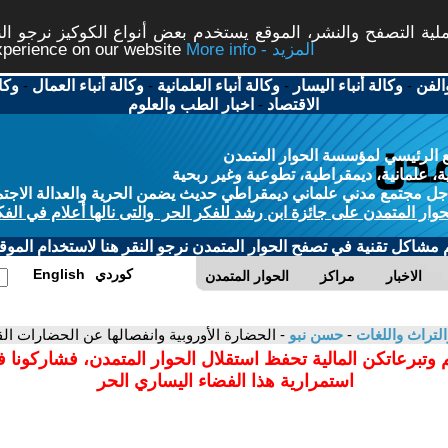
ة التصفح والنشر، الموقع يستخدم بعض أنواع الكوكيز نرجو النق
More info - المزيد
experience on our website
الفن
-
وكالة أنباء اليسار
-
وكالة أنباء العلمانية
-
وكالة أنباء العمال
-
وكا
الاقتصاد
-
اخبار الطب والعلوم
 الرئيسي لمؤسسة الحوار المتمدن
، علمانية، ديمقراطية، تطوعية وغير ربحية
ل مجتمع مدني علماني ديمقراطي حديث يضمن الحرية والعدالة الاجتم
حوار المتمدن على جائزة ابن رشد للفكر الحر والتى نالها أعلام في الفك
م مشاكل تقنية في تصفح الحوار المتمدن نرجو النقر هنا لاستخدام الموقع
كوردي
English
الاخبار
مراكز
الحوار المتمدن
التراث واللغات
-
حسن نبو
- الحضارة الأوروبية وانفصالها عن الحضارات ال
 وتبرعاتكن المالية تحفظ استقلال الحوار المتمدن، فشاركونا 
استمرارية هذا الفضاء اليساري الحر