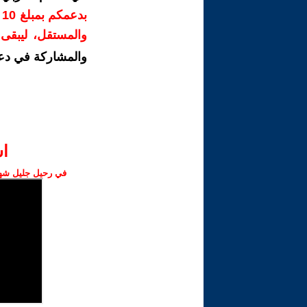
ب
والمستقل، ليبقى ص
والمشاركة في دع
ا‫
في رحيل جليل شهبا