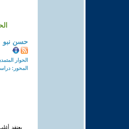
الح
حسن نبو
الحوار المتمدن-العدد: 8724 - 6
المحور: دراسا
يعتقد أغلب