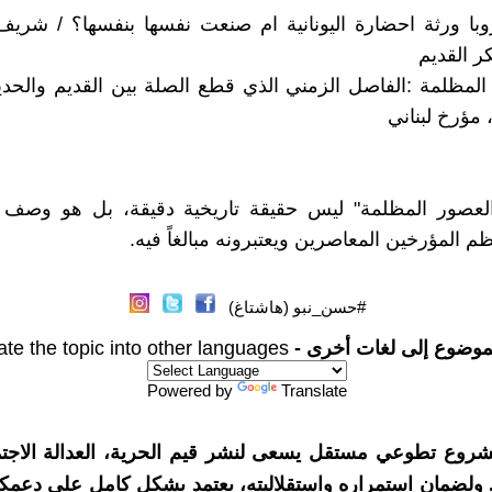
روبا ورثة احضارة اليونانية ام صنعت نفسها بنفسها؟ / شري
ر القديم
 المظلمة :الفاصل الزمني الذي قطع الصلة بين القديم والحدي
، مؤرخ لبناني
عصور المظلمة" ليس حقيقة تاريخية دقيقة، بل هو وصف 
 المؤرخين المعاصرين ويعتبرونه مبالغاً فيه.
#حسن_نبو (هاشتاغ)
موضوع إلى لغات أخرى -
ate the topic into other languages
Powered by
Translate
شروع تطوعي مستقل يسعى لنشر قيم الحرية، العدالة الاجتم
. ولضمان استمراره واستقلاليته، يعتمد بشكل كامل على دعمك