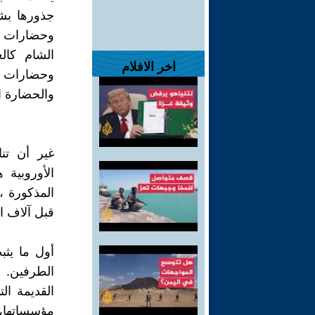
جذورها بشك
وحضارات بل
الشام كالع
اخر الافلام
وحضارات ال
والحضارة الي
غير أن تن
الأوروبية
المذكورة ،
قبل آلاف ا
أول ما يثب
الطرفين. 
القديمة ال
مؤسساتها،