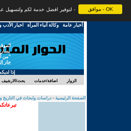
موافق - OK
لتوفير افضل خدمة لكم ولتسهيل عملي
أخبار عامة
-
وكالة أنباء المرأة
-
اخبار الأدب و
الموقع
يسارية
"من أج
حاز ال
إذا لديك
الزوار
اضافة/خدمات
بحث/الارشيف
الصفحة الرئيسية
-
دراسات وابحاث في التاريخ و
تبرعاتكم