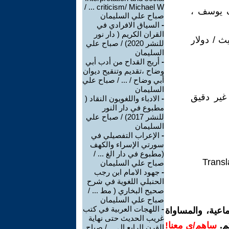
criticism/ Michael W ... /
ف يوسف ،
صباح علي السليمان
-
السياق الافرادي في
القران الكريم ( دار نور
ث / دولار
للنشر 2020) / صباح علي
السليمان
-
أريج القداح من أدب أبي
وضاح ،تقديم وتنقيح ديوان
أبي وضاح / ... / صباح علي
السليمان
غير دقيق
-
الادباء واللغويون النقاد (
مطبوع في دار النور
للنشر 2017) / صباح علي
السليمان
-
الإعراب التفصيلي في
سورتي الإسراء والكهف
(مطبوع في دار الغ ... /
Transl
صباح علي السليمان
-
جهود الامام ابن رجب
الحنبلي اللغوية في شرح
صحيح البخاري ( مط ... /
صباح علي السليمان
-
اللهجات العربية في كتب
اعية، والمساواة
غريب الحديث حتى نهاية
م.
ساهم/ي معنا!
القرن الرابع ال ... / صباح