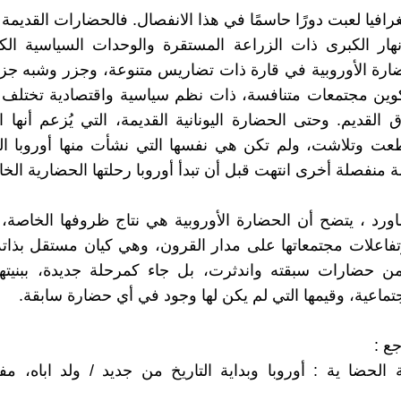
غرافيا لعبت دورًا حاسمًا في هذا الانفصال. فالحضارات القديم
هار الكبرى ذات الزراعة المستقرة والوحدات السياسية الكب
رة الأوروبية في قارة ذات تضاريس متنوعة، وجزر وشبه جزي
وين مجتمعات متنافسة، ذات نظم سياسية واقتصادية تختلف ج
القديم. وحتى الحضارة اليونانية القديمة، التي يُزعم أنها 
عت وتلاشت، ولم تكن هي نفسها التي نشأت منها أوروبا الح
 منفصلة أخرى انتهت قبل أن تبدأ أوروبا رحلتها الحضارية الخا
ماورد ، يتضح أن الحضارة الأوروبية هي نتاج ظروفها الخاصة، 
وتفاعلات مجتمعاتها على مدار القرون، وهي كيان مستقل بذات
ن حضارات سبقته واندثرت، بل جاء كمرحلة جديدة، ببنيتها 
جتماعية، وقيمها التي لم يكن لها وجود في أي حضارة سابقة.
ع :
ة الحضا ية : أوروبا وبداية التاريخ من جديد / ولد اباه، م