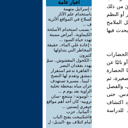
أخبار عامة
قَ من ذلك
-
إسرائيل متهمة
 أو النظم
باستخدام علم الآثار
كسلاح في المواقع الأثرية
ل الملامح
ف ...
-
بسبب استخدام الأسلحة
يحدث فيها
الكيماوية.. أمراض مميتة
تهدد حياة السود ...
-
إعادة غلي الماء.. حقيقة
المخاطر التي يتداولها
الحضارات
كثيرون
-
الكحول المغشوش.. سمّ
نائبًا عن
يهدد بفقدان البصر
ا الحضارة
-
القاهرة تدعم استقرار
دمشق وتقدم لها النصح
صغيرة، ثم
-
ليبيا.. مسيرة تستهدف
ي، والفصل
خزان مياه بمحطة تحلية
الزاوية بعد يوم م ...
قدس. حتى
-
-لوموند-: منتجع -سان
تروبيه- كان أحد أهم مواقع
رد اكتشاف
جيفري إبستين ...
 للدراسة
-
ألمانيا.. حزب
فاغنكنيخت يفتح الباب
أمام ائتلاف مع -البديل- ل
...