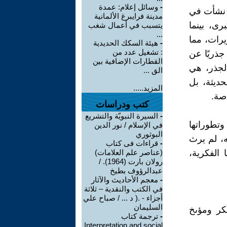
-
وسائل إعلام: عمدة
ة نشأت في
مدينة فرايبرغ الألمانية
رى، بينما
يتسبب في أعمال شغب
...
رات، مما
-
هيئة السكك الحديدية
: تشغيل عدد من
ذريًا عن
القطارات الإضافية بين
الجذر، هي
الق ...
ديثة، بل
المزيد.....
صة.
كتب ودراسات
-
السيرة النبويّة والتشريع
وتطوراتها
في الإسلام / نور الدين
البوثوري
ه، لم يرث
-
قراءات فى كتاب
الفكرية،
(عناصر علم العلامات)
رولان بارت (1964). /
عبدالرؤوف بطيخ
-
معجم الأحاديث والآثار
في الكتب والنقدية – ثلاثة
أجزاء - .( د ... / صباح علي
السليمان
فكر ومؤىخ
-
ترجمة كتاب
Interpretation and social