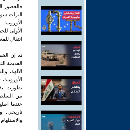
«العصور ال
التراث سوى
الأوروبية.
الأولى للح
انتقال للمع
ثم إن الخص
القديمة الت
الآلهة، وا
الأوروبية،
تطورت لتقو
بين السلط
عندما اطلع
تاريخي، و
والاستلهام 