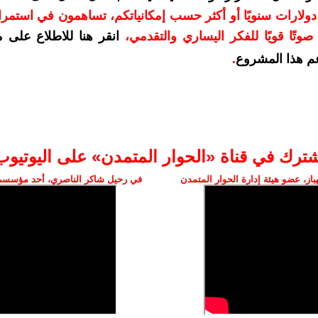
دعمكم بمبلغ 10 دولارات سنويًا أو أكثر حسب إمكانياتكم، تساهمون في استم
وتًا قويًا للفكر اليساري والتقدمي
،
انقر هنا للاطلاع على 
م هذا المشروع
.
شترك في قناة «الحوار المتمدن» على اليوتيوب
ز، عضو هيئة إدارة الحوار المتمدن
في رحيل شاكر الناصري، أحد مؤسسي 