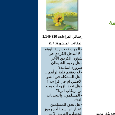
مة
إجمالي القراءات: 1,149,710
المقالات المنشورة: 267
-
الموت تحت راية الوهم
-
لا لتدخل الكردي في
شؤون الكردي الآخر
-
هل وجود الشيطان
ضرورة ايمانية؟
-
لو دققتم قليلا لرأيتم ..
-
هل المشكلة في النص
الأصلي ام في قراءته ؟
-
هل تعدد الزوجات يمنع
من ارتكاب الزنا؟
-
المسلمون والتحديات
الثلاثة
-
هل يحق للمسلمين
اعتبار ابن سينا أحد رموز
يثة تمتد
الحضارة العربية الا ...