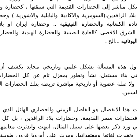
ل مباشر إلى الحضارات القديمة التي سبقتها ، كحضارة واد
اد الرافدين،(السومرية والاكادية والبابلية والاشورية ) وحض
ادة الكنعانية والحضارة الفينيقية .. وحضارة ايران او ب
شرق الاقصى كالعادة الصينية والحضارة الهندية والحضارة ا
ونانية ...الخ .
اول هذه المسألة بشكل علمي وتاريخي محايد يكشف أن
 هي بناء مستقل، نشأ وتطور بمعزل تام عن كل الحضارات
 ولا صلة عضوية أو تاريخية مباشرة تربطه بتلك الحضارات 
لسنين.
ت هذا الانفصال هو الفاصل الزمني والحضاري الهائل الذي 
فحضارات مصر القديمة، وحضارات بلاد الرافدين ، بل كل 
تي ورد ذكر بعضها على سبيل المثال، انتهت واندثرت معالمه
 وتغيرت لغاتها ومعتقداتها، ومرت على أوروبا قرون طويلة