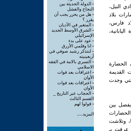
-
الدولة الحديثة بين
ي النيل،
النجاح والفشل
ارات بلاد
-
هل من يحرر يجب أن
يقرر ؟
لاد فارس،
-
المتغير في الأديان
-
الشرق الأوسط الجديد
ليابانية،
الإسرائيلي
-
عود على بدء
-
انا وقلمي الأزرق
-
لنتذكر رشيد صوفي في
أربعينيته
-
التسري بالامة في الفقه
 الحضارة
الاسلامي
 القديمة
-
اعترافات بعد فوات
الأوان
التي وجدت
-
اعترافات بعد فوات
الأوان
-
الحجاب عبر التاريخ _
القسم الثالث
-
قولوا لهم
يفصل بين
الحضارات
المزيد.....
ا، وتلاشت
 عرفت بـ