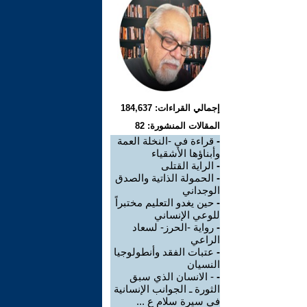
إجمالي القراءات: 184,637
المقالات المنشورة: 82
-
قراءة في -النخلة العمة
وأبناؤها الأشقياء
-
الراية القتلى
-
الحمولة الذاتية والصدق
الوجداني
-
حين يغدو التعليم مختبراً
للوعي الإنساني
-
رواية -الحرز- لسعاد
الراعي
-
عتبات الفقد وأنطولوجيا
النسيان
-
- الانسان الذي سبق
الثورة ـ الجوانب الإنسانية
في سيرة سلام ع ...