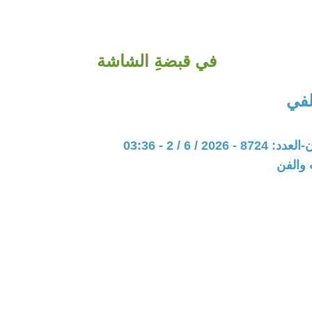
في قبضةِ الشاشة
لفي
202 / 6 / 2 - 03:36
 والفن