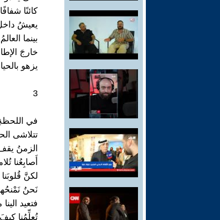
كائنًا شفافًا
يعيشُ داخل
بينما العالمُ
خارجَ الإطا
يزهو بالحياة
3
في اللحظةِ ا
تتلاشى الحد
الزمنُ يقف مذ
أَصابِعُنا تُ
لكنَّ قُلوبَن
نَحنُ نَمْنحُه
فتعيد الينا 
تُعلِّمُنا ك