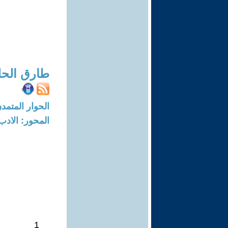
طارق الح
الحوار المتمدن-العدد: 8724 - 6
المحور: الادب
1