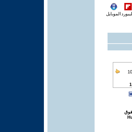
يبورد
الموبايل