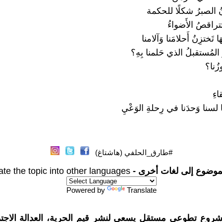
 الصبرُ شكلًا للحكمة
تتراقصُ الأَضواءُ
تَختزِنُ أَحلامَنا وَآلامنا
المُستقبلُ الذي حَلمنا بِهِ؟
وزُنا؟
ءِ
لسنا وَحدَنا في رِحلةِ الوَعْيِ
#طارق_الحلفي (هاشتاغ)
موضوع إلى لغات أخرى -
ate the topic into other languages
Powered by
Translate
شروع تطوعي مستقل يسعى لنشر قيم الحرية، العدالة الاجتم