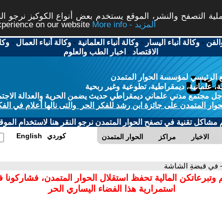
ة التصفح والنشر، الموقع يستخدم بعض أنواع الكوكيز نرجو النق
More info - المزيد
experience on our website
الفن
-
وكالة أنباء اليسار
-
وكالة أنباء العلمانية
-
وكالة أنباء العمال
-
وكا
الاقتصاد
-
اخبار الطب والعلوم
 الرئيسي لمؤسسة الحوار المتمدن
، علمانية، ديمقراطية، تطوعية وغير ربحية
ل مجتمع مدني علماني ديمقراطي حديث يضمن الحرية والعدالة الاجتم
حوار المتمدن على جائزة ابن رشد للفكر الحر والتى نالها أعلام في الفك
م مشاكل تقنية في تصفح الحوار المتمدن نرجو النقر هنا لاستخدام الموقع
كوردي
English
الاخبار
مراكز
الحوار المتمدن
 في قبضةِ الشاشة
 وتبرعاتكن المالية تحفظ استقلال الحوار المتمدن، فشاركونا 
استمرارية هذا الفضاء اليساري الحر