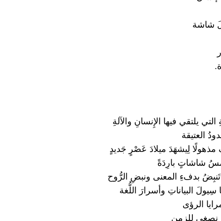
َ شاشة
ر
.
لتي يلتقي فيها الإِنسانِ والآلةِ
ودُ العتيقة
هولًا لِيشهَدَ ميلادَ عَصْرٍ جَديدٍ
لامسُ شاشاتٍ بارِدَةً
ا تَنبِضُ بدفءِ المعنى ونبضِ الرُّوح
ا سِيولَ البياناتِ وأسرارَ اللُّغة
مرايا الرؤى
يفَ نصغي للزمن