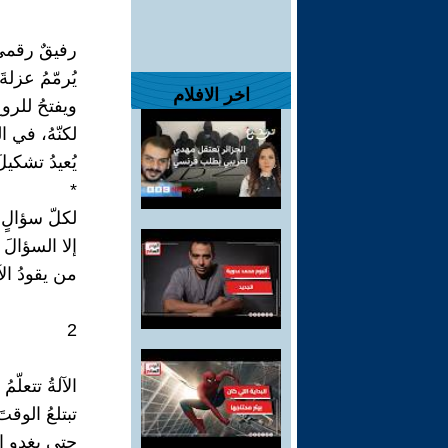
رفيقٌ رقميٌّ
يُرمّمُ عزلة
اخر الافلام
ويفتحُ للروح
لكنّهُ، في ا
يُعيدُ تشكي
*
لكلّ سؤالٍ ي
إلا السؤالَ 
من يقودُ ال
2
الآلةُ تتعلّم
تبتلعُ الوقت
حتى يغدو ال