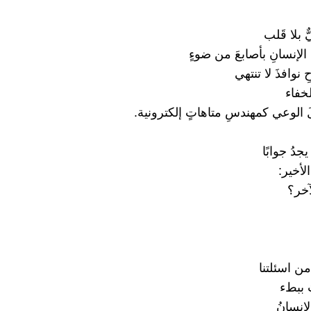
 بلا قَلب
َ الإنسانِ بأصابعَ من ضوءٍ
ِ نوافذَ لا تنتهي
لخفاء
لَ الوعي كمهندسِ متاهاتٍ إلكترونية.
جدُ جوابًا
الأخير:
آخر؟
ُ من اسئلتنا
َ ببطء
إنسانُ