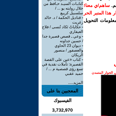
كتابـات السيـد حـافظ من
م.
ساهم/ي معنا!
خلال روايته يو ... /
رار هذا المنبر الحر
سلسبيل كريبع
-
قناديل الحكمة / د. خالد
معلومات التحويل
زغريت
-
حكاياتْ تَكاد تُنسى / فلاح
العيفاري
-
وعي ـ قصص قصيرة جدا
/ حسين جداونه
-
ديوان 23 الحاوي
والعصفور / منصور
الريكان
-
كتاب «عين على القصة
القصيرة: تأملات نقدية في
تسع رؤى قصصية م ... /
الحوار المتمدن
حميد عقبي
المزيد.....
المعجبين بنا على
الفيسبوك
3,732,970