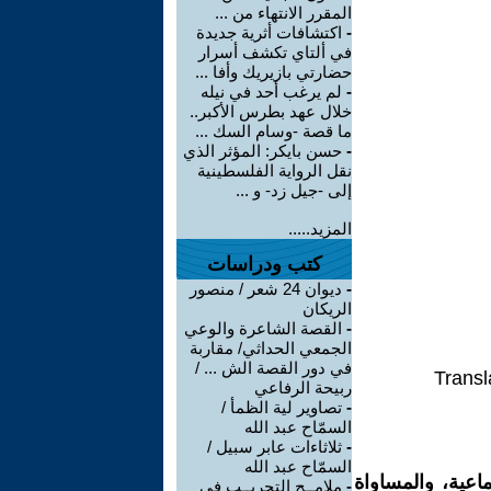
المقرر الانتهاء من ...
-
اكتشافات أثرية جديدة
في ألتاي تكشف أسرار
حضارتي بازيريك وأفا ...
-
لم يرغب أحد في نيله
خلال عهد بطرس الأكبر..
ما قصة -وسام السك ...
-
حسن بايكر: المؤثر الذي
نقل الرواية الفلسطينية
إلى -جيل زد- و ...
المزيد.....
كتب ودراسات
-
ديوان 24 شعر / منصور
الريكان
-
القصة الشاعرة والوعي
الجمعي الحداثي/ مقاربة
في دور القصة الش ... /
Transl
ربيحة الرفاعي
-
تصاوير لية الظمأ /
السمّاح عبد الله
-
ثلاثاءات عابر سبيل /
السمّاح عبد الله
اعية، والمساواة
-
ملامــح التجريــب في