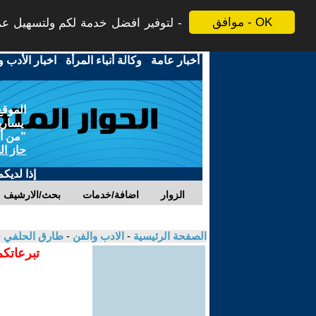
موافق - OK
لتوفير افضل خدمة لكم ولتسهيل عملي
أخبار عامة
-
وكالة أنباء المرأة
-
اخبار الأدب و
الموقع
يسارية
"من أج
حاز ال
إذا لديك
الزوار
اضافة/خدمات
بحث/الارشيف
الصفحة الرئيسية
-
الادب والفن
-
طارق الحلفي
-
تبرعاتكم