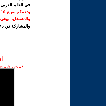
في العالم العربي
ب
والمستقل، ليبقى ص
والمشاركة في دع
ا‫
في رحيل جليل شهبا