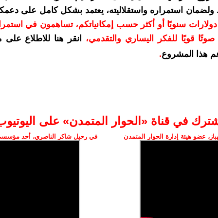
. ولضمان استمراره واستقلاليته، يعتمد بشكل كامل على دعمك
دعمكم بمبلغ 10 دولارات سنويًا أو أكثر حسب إمكانياتكم، تساهمون في استم
وتًا قويًا للفكر اليساري والتقدمي
،
انقر هنا للاطلاع على 
م هذا المشروع
.
شترك في قناة «الحوار المتمدن» على اليوتيوب
ز، عضو هيئة إدارة الحوار المتمدن
في رحيل شاكر الناصري، أحد مؤسسي 