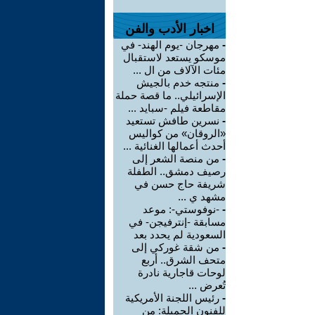
اخبار الأدب والفن
-
مهرجان -يوم الهند- في
موسكو يستعد لاستقبال
مئات الآلاف من ال ...
-
منتجه خدم بالجيش
الإسرائيلي.. ما قصة حملة
مقاطعة فيلم -سبايد ...
-
نسرين طافش تستعيد
«الروقان» من كواليس
أحدث أعمالها الغنائية ...
-
من منصة الشعر إلى
رصيف دمشق.. الطفلة
شريفة حاج حسن في
مشهد ي ...
-
-نوفوستي-: موعد
مسابقة -إنترفيجن- في
السعودية لم يحدد بعد
-
من شقة غوركي إلى
متحف الشرق.. أربع
لوحات قاجارية نادرة
تُعرض ...
-
رئيس اللجنة الأمريكية
للفنون الجميلة: من