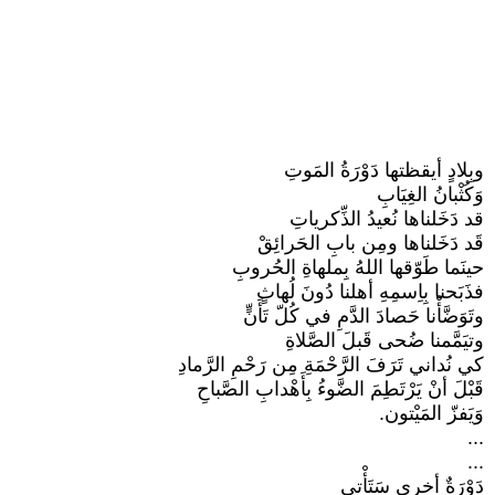
وبِلادٍ أيقظتها دَوْرَةُ المَوتِ
وَكُثْبانُ الغِيَابِ
قد دَخَلناها نُعيدُ الذِّكرياتِ
قَد دَخَلناها ومِن بابِ الحَرائِقْ
حينَما طَوّقها اللهُ بِملهاةِ الحُروبِ
فذَبَحنا بِاِسمِهِ أهلنا دُونَ لُهاثٍ
وتَوَضَّأْنا حَصادَ الدَّمِ في كُلّ تَأَنٍّ
وتيَمَّمنا ضُحى قَبلَ الصَّلاةِ
كي نُداني تَرَفَ الرَّحْمَةِ مِن رَحْمِ الرَّمادِ
قَبْلَ أنْ يَرْتَطِمَ الضَّوءُ بِأَهْدابِ الصَّباحِ
وَيَفزّ المَيْتون.
...
...
دَوْرَةٌ أخرى سَتَأْتي