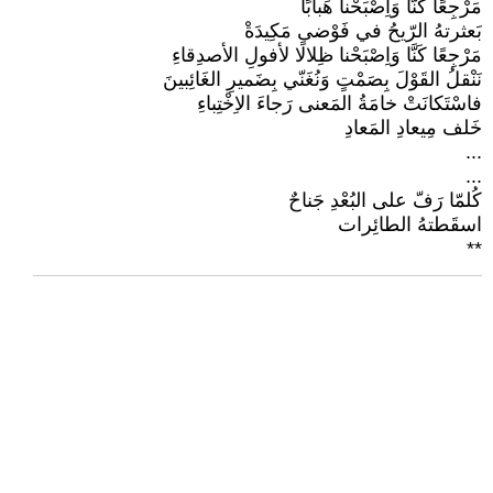
مَرْجِعًا كَنَّا وَاِصْبَحْنا هَبابًا
بَعثرتهُ الرّيحُ في فَوْضى مَكِيدَةْ
مَرْجِعًا كَنَّا وَاِصْبَحْنا ظِلالًا لأفولِ الأصدِقاءِ
نَنْقلُ القَوْلَ بِصَمْتٍ وَنُغَنّي بِضَميرِ الغَائِبينَ
فاسْتَكانَتْ خامَةُ المَعنى رَجاءَ الاِخْتِباءِ
خَلف مِيعادِ المَعادِ
...
...
كُلمّا رَفّ على البُعْدِ جَناحٌ
اسقَطتهُ الطائِرات
**