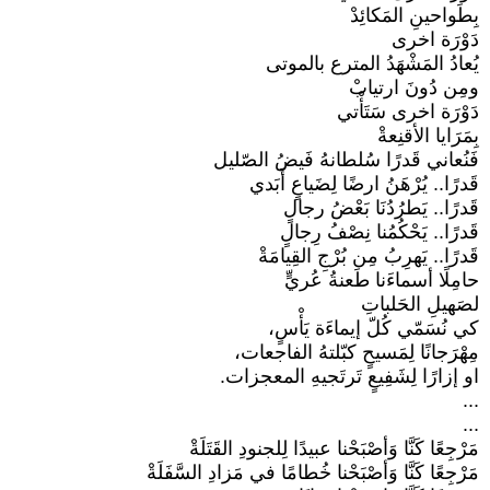
بِطَواحينِ المَكائِدْ
دَوْرَة اخرى
يُعادُ المَشْهَدُ المترع بالموتى
ومِن دُونَ ارتيابْ
دَوْرَة اخرى سَتَأْتي
بِمَرَايا الأقنِعةْ
فَنُعاني قَدرًا سُلطانهُ فَيضُ الصّليل
قَدرًا.. يُرْهَنُ ارضًا لِضَياعٍ أَبَدي
قَدرًا.. يَطرُدُنَا بَعْضُ رجالٍ
قَدرًا.. يَحْكُمُنا نِصْفُ رِجالٍ
قَدرًا.. يَهرِبُ مِن بُرْجِ القِيامَةْ
حامِلًا أسماءَنا طَعنةُ عُريٍّ
لصَهيلِ الحَلباتِ
كي نُسَمّي كُلّ إيماءَة يَأْسٍ،
مِهْرَجانًا لِمَسيحٍ كبّلتهُ الفاجعات،
او إزارًا لِشَفِيعٍ تَرتَجيهِ المعجزات.
...
...
مَرْجِعًا كَنَّا وَأصْبَحْنا عبيدًا لِلجنودِ القَتَلَةْ
مَرْجِعًا كَنَّا وَأصْبَحْنا خُطامًا في مَزادِ السَّفَلَةْ