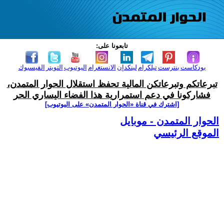
تابعونا على:
بودكاست
بنترست
تيلكرام
لينكدإن
الانستغرام
اليوتيوب
التويتر
الفيسبوك
تبرعاتكم وتبرعاتكن المالية تحفظ استقلال الحوار المتمدن،
فشاركونا في دعم استمرارية هذا الفضاء اليساري الحر
[اشترك في قناة ‫«الحوار المتمدن» على اليوتيوب]
الحوار المتمدن - موبايل
الموقع الرئيسي