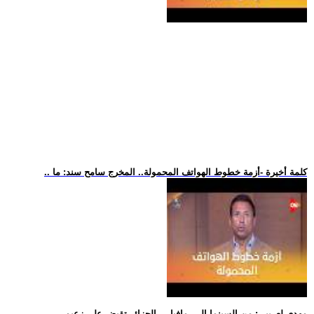
.. كلمة أخيرة -أزمة خطوط الهواتف المحمولة.. المخرج سامح سند: ما
.. مهدي لعريبي: من السينما إلى -مافيا-... الجزائر تقبض على زعيم