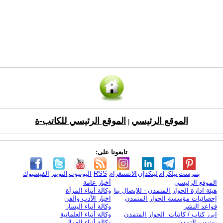
الموقع الرئيسي
الموقع الرئيسي للكاتب-ة
|
تابعونا على:
بنترست
تيلكرام
لينكدإن
الانستغرام
RSS
اليوتيوب
التويتر
الفيسبوك
الموقع الرئيسي
أخبار عامة
هيئة ادارة الحوار المتمدن - للإتصال بنا
وكالة أنباء المرأة
إحصائيات مؤسسة الحوار المتمدن
اخبار الأدب والفن
قواعد النشر
وكالة أنباء اليسار
ابرز كتاب / كاتبات الحوار المتمدن
وكالة أنباء العلمانية
يوتيوب التمدن
وكالة أنباء العمال