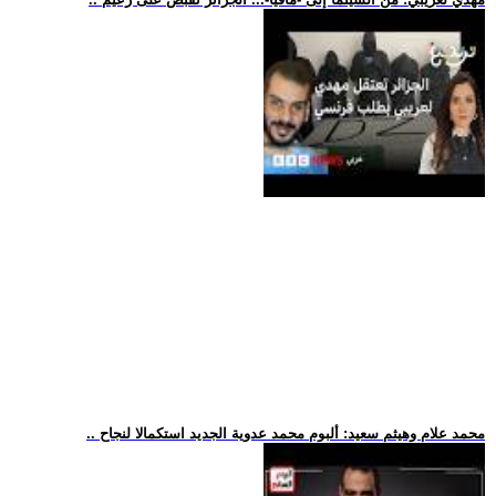
.. محمد علام وهيثم سعيد: ألبوم محمد عدوية الجديد استكمالا لنجاح