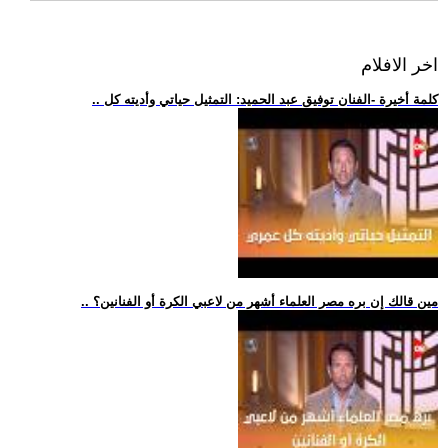
اخر الافلام
.. كلمة أخيرة -الفنان توفيق عبد الحميد: التمثيل حياتي وأديته كل
.. مين قالك إن بره مصر العلماء أشهر من لاعبي الكرة أو الفنانين؟