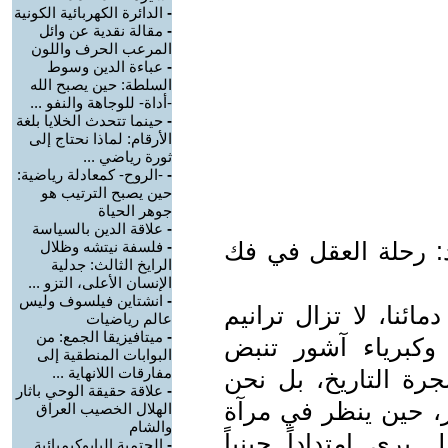
-
الدائرة الكهربائية الكونية
-
مقالة نقدية عن وائل
المرعب الحرف واللون
-
عباءة الدين وسوط
السلطة: حين يصبح الله
-أداة- للوجاهة والنفو ...
-
حينما تتحدث الخلايا بلغة
الأرقام: لماذا نحتاج إلى
ثورة رياضي ...
-
-الروح- كمعادلة رياضية:
حين يصبح الترتيب هو
جوهر الحياة
-
علاقة الدين بالسياسة
د: رحلة العقل في فك
-
فلسفة نيتشه وظلال
الرايخ الثالث: جدلية
الإنسان الأعلى، التزو ...
-
انشتاين فيلسوف وليس
ئنا، لا تزال ترانيم
عالم رياضيات
-
ميتافيزيقا الجمع: من
 وكبرياء آشور تنبض
البوابات المنطقية إلى
مفارقات اللانهاية ...
رة التاريخ، بل نحن
-
علاقة حقيقة الوحي باثار
ر، حين ينظر في مرآة
الهلال الخصيب العراق
والشام
 يرى امتداداً جينياً
-
الحتمية البايوكيميائية