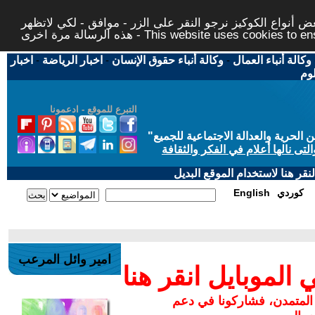
 أنواع الكوكيز نرجو النقر على الزر - موافق - لكي لاتظهر
This website uses cookies to ensure you ge
وكالة أنباء العمال
-
وكالة أنباء حقوق الإنسان
-
اخبار الرياضة
-
اخبار
لوم
التبرع للموقع - ادعمونا
حرية والعدالة الاجتماعية للجميع
"
تى نالها أعلام في الفكر والثقافة
قر هنا لاستخدام الموقع البديل
كوردي
English
امير وائل المرعب
لموبايل انقر هنا
 المتمدن، فشاركونا في دعم