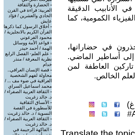
-
الحضارة والثقافة
في الأنابيب الدقيقة
العربية: قراءة في القرن
الحادي والعشرين / فؤاد
لفيزياء الكمومية، كما
عايش
-
أخلاق الرسول كما ذكرها
القرآن الكريم بالانجليزية /
محمود الفرعوني
-
قواعد الأمة ووسائل
جذرون في حضاراتها،
الهمة / أحمد حيدر
-
علم العلم- الفصل الرابع
 إلى أساطير الماضي.
نظرية المعرفة / منذر
اركين العاطفة لمن
خدام
-
قصة الإنسان العراقي..
علم الخالص.
محاولة لفهم الشخصية
العراقية في ضوء مف ... /
محمد اسماعيل السراي
-
الثقافة العربية الصفراء /
د. خالد زغريت
-
الأنساق الثقافية
غ)
للأسطورة في القصة
النسوية / د. خالد زغريت
-
الثقافة العربية الصفراء /
د. خالد زغريت
-
الفاكهة الرجيمة في
Translate the topic
شعر أدونيس / د. خالد