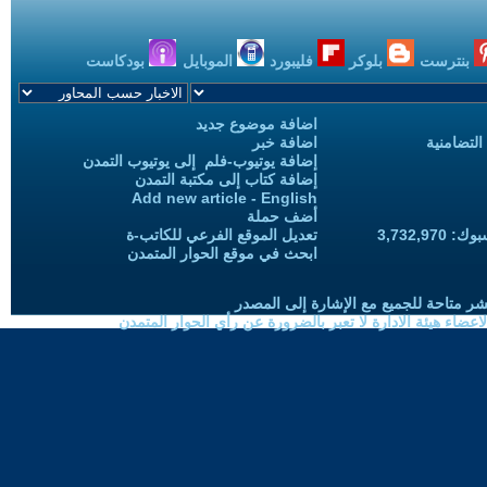
بنترست
بلوكر
فليبورد
الموبايل
بودكاست
اضافة موضوع جديد
التضامنية
اضافة خبر
إضافة يوتيوب-فلم إلى يوتيوب التمدن
إضافة كتاب إلى مكتبة التمدن
Add new article - English
أضف حملة
3,732,97
تعديل الموقع الفرعي للكاتب-ة
ابحث في موقع الحوار المتمدن
شر متاحة للجميع مع الإشارة إلى المصدر
ضاء هيئة الادارة لا تعبر بالضرورة عن رأي الحوار المتمدن