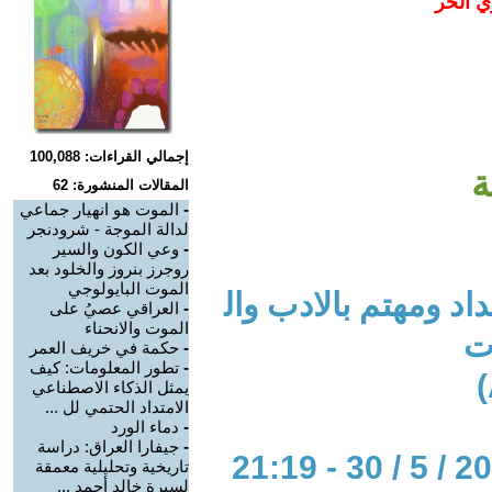
ي الحر
إجمالي القراءات: 100,088
ة
المقالات المنشورة: 62
-
الموت هو انهيار جماعي
لدالة الموجة - شرودنجر
-
وعي الكون والسير
روجرز بنروز والخلود بعد
الموت البايولوجي
د ومهتم بالادب وال
-
العراقي عصيُ على
الموت والانحناء
ت
-
حكمة في خريف العمر
-
تطور المعلومات: كيف
يمثل الذكاء الاصطناعي
الامتداد الحتمي لل ...
-
دماء الورد
-
جيفارا العراق: دراسة
تاريخية وتحليلية معمقة
لسيرة خالد أحمد ...