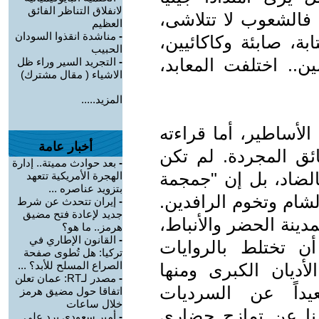
لانفلاق التناظر الفائق
. فالشعوب لا تتلاشى،
العظيم
-
مناشدة انقذوا السودان
بة، صابئة وكاكائيين،
الحبيب
ن.. اختلفت المعابد،
-
التجريد السير وراء ظل
الاشياء ( مقال مشترك)
المزيد.....
الأساطير، أما قراءته
أخبار عامة
ئق المجردة. لم تكن
-
بعد حوادث مميتة.. إدارة
الضاد، بل إن "جمجمة
الهجرة الأمريكية تتعهد
بتزويد عناصره ...
شام وتخوم الرافدين.
-
إيران تتحدث عن شرط
جديد لإعادة فتح مضيق
ينة الحضر والأنباط،
هرمز.. ما هو؟
-
القانون الإطاري في
أن تختلط بالروايات
تركيا: هل تُطوى صفحة
الصراع المسلح للأبد؟ ...
لأديان الكبرى ومنها
-
مصدر لـRT: عمان تعلن
عيداً عن السرديات
اتفاقا حول مضيق هرمز
خلال ساعات
نا عن تمازج حضاري
-
أمير سعودي يرد على