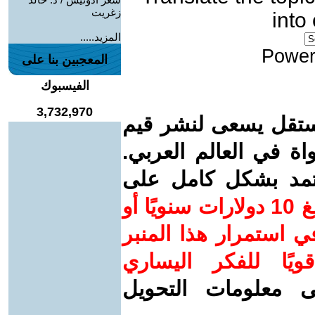
زغريت
into
المزيد.....
Power
المعجبين بنا على
الفيسبوك
3,732,970
ستقل يسعى لنشر قيم
واة في العالم العربي.
عتمد بشكل كامل على
ساهم/ي معنا! بدعمكم بمبلغ 10 دولارات سنويًا أو
 استمرار هذا المنبر
ويًا للفكر اليساري
ى معلومات التحويل