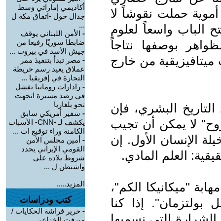
أكاديمي إماراتي وسط
وية حملت نقوشاً لا
جدال حول -اتفاق مكة ل
...
ح الباب واسعاً لعلوم
-
الأمن اللبناني يوقف
ظواهر بوصفها نتاجاً
ضابطا سوريّا رفيعا من
جيش الأسد في بيروت ...
ت ميتافيزيقية من خارج
-
مصر تبدأ بتنفيذ ممر
عملاق يعيد رسم خريطة
التجارة في إفريقيا ...
-
رادارات رومانيا تفشل
في رصد مسيرة اتجهت
نحو بلغاريا
التاريخ البشري، فإن
-
سفير أمريكي سابق
وح" لا يمكن أن تجيب
يكشف لـ -CNN- الأسباب
الكامنة وراء توقيع ات ...
لة الإنسان الأول. إن
-
أمين مجلس الأمن
القومي الإيراني يحدد
يقية: العلم المادي.
شروط بلاده على
واشنطن ل ...
المزيد.....
ابة "ميكانيكا الكم"،
كتب ودراسات
 بولتزمان". إذا كنا
-
حرير فراشة الحكايات /
الشرارة التي نسميها
ميرفت الخزاعي