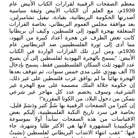
معظم الصفحات الرقمية لقرارات الكتاب الأبيض عام
1939م، مع العلم أن الكتاب الأبيض وثيقة سياسية
أصدرتها الحكومة البريطانية، بقيادة، نيفيل تشامبرلين،
بعد موافقة مجلس العموم البريطاني، بخاصة القرارات
المتعلقة بهجرة اليهود إلى فلسطين، وكيف أن بريطانيا
كانت تغض الطرف عن هجرة أعداد كبيرة من اليهود،
مما أدى إلى ثورة الفلسطينيين ضد البريطانيين عام
1936م، ومن أبرز تلك القرارات الواردة في الكتاب
الأبيض: "يسمح بالهجرة اليهودية لفلسطين إلى أن يصبح
عدد اليهود ثلث السكان الفلسطينيين فقط، يسمح بإدخال
75 ألف يهودي على مدى خمس سنوات، ثم تتوقف بعدها
الهجرة نهائياً ما لم يوافق عرب فلسطين على غير ذلك،
إن حكومة جلالة الملك مصممة على منع الهجرة غير
الشرعية، وسوف يخصم عدد كل مهاجر غير شرعي
يتمكن من دخول البلاد، من الكوتا المقررة"!
إن كثيرا من الصفحات الرقمية بها سُمٌّ كثير ودَسَمٌ قليل،
بخاصة في سرد تاريخ النكبة الفلسطينية، إليكم بعض
الاقتباسات من هذه الصفحات سأبدأ أولا بموسوعة
الويكيبيديا المشهورة لأنها هي الأكثر طلبا وشهرة، جاء
فيها: "عقب انتهاء الانتداب البريطاني لفلسطين (نشبتْ