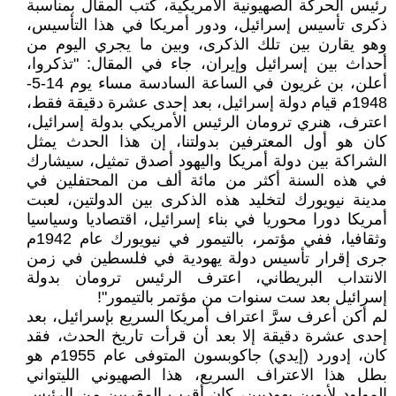
رئيس الحركة الصهيونية الأمريكية، كتب المقال بمناسبة
ذكرى تأسيس إسرائيل، ودور أمريكا في هذا التأسيس،
وهو يقارن بين تلك الذكرى، وبين ما يجري اليوم من
أحداث بين إسرائيل وإيران، جاء في المقال: "تذكروا،
أعلن، بن غريون في الساعة السادسة مساء يوم 14-5-
1948م قيام دولة إسرائيل، بعد إحدى عشرة دقيقة فقط،
اعترف، هنري ترومان الرئيس الأمريكي بدولة إسرائيل،
كان هو أول المعترفين بدولتنا، إن هذا الحدث يمثل
الشراكة بين دولة أمريكا واليهود أصدق تمثيل، سيشارك
في هذه السنة أكثر من مائة ألف من المحتفلين في
مدينة نيويورك لتخليد هذه الذكرى بين الدولتين، لعبت
أمريكا دورا محوريا في بناء إسرائيل، اقتصاديا وسياسيا
وثقافيا، ففي مؤتمر، بالتيمور في نيويورك عام 1942م
جرى إقرار تأسيس دولة يهودية في فلسطين في زمن
الانتداب البريطاني، اعترف الرئيس ترومان بدولة
إسرائيل بعد ست سنوات من مؤتمر بالتيمور"!
لم أكن أعرف سرَّ اعتراف أمريكا السريع بإسرائيل، بعد
إحدى عشرة دقيقة إلا بعد أن قرأت تاريخ الحدث، فقد
كان، إدورد (إيدي) جاكوبسون المتوفى عام 1955م هو
بطل هذا الاعتراف السريع، هذا الصهيوني الليتواني
المولود لأبوين يهوديين، كان أقرب المقربين من الرئيس