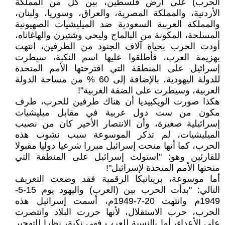
الحرب) على أرض فلسطين، بين كل من المملكة
الأردنية، والمملكة المصرية، والعراق، وسوريا، ولبنان،
والمملكة العربية السعودية ضد الميليشيات الصهيونية
المسلحة، المكونة من البالماح وليحي وشتيرن والهاغاناه،
أودت الحرب بحياة آلاف الجنود من الطرفين، انتهت
بهزيمة العرب، فأطلقوا عليها اسم النكبة، سيطرت
إسرائيل على المنطقة التي اقترحتها الأمم المتحدة
للدولة اليهودية، بالإضافة إلى 60 % من مساحة الدولة
العربية، وسيطرت على الضفة الغربية"!
هكذا صورت الويكبيديا أن هناك طرفين للحرب، طرف
مكون من ست دول عربية في مقابل ميليشيات
إسرائيلية صغيرة، وأن الانتصار الأخير كان من نصيب
الميليشيات، لم تذكر الموسوعة سبب نشوب هذه
الحرب، كما أنها منحت إسرائيل مبررا شرعيا دوليا مقبولا
للقارئين وهو: "استولت إسرائيل على المنطقة التي
منحتها الأمم المتحدة لإسرائيل"!
أما موسوعة، بريتانيكا الرقمية فقد وضعت التعريف
التالي: "بدأت الحرب بين (العرب) واليهود يوم 15-5-
1949م وانتهت 20-7-1949م، أسمت إسرائيل هذه
الحرب، حرب الاستقلال، لأنها حررت البلاد وانتصرت
على الأعداء، أما بالنسبة للعرب فهي نكبة، نظرا للتهجير