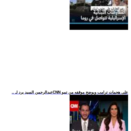
.. عبدالرحمن السيد يرد لـCNN على هجمات ترامب ويوضح موقفه من تمو