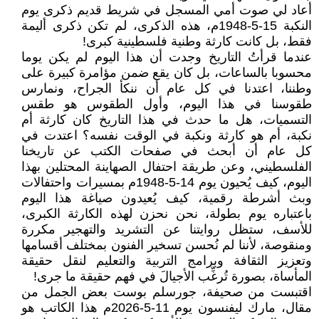
أعاد لي صوت أمي المسجل في شريط قديم ذكرى يوم
النكبة 15-5-1948م، هذه الذكرى، لم تكن ذكرى أليمة
فقط، بل كانت كارثة وطنية فلسطينية كبرى!
عندما قرأتُ التاريخ وجدت أن هذا اليوم لم يكن يوما
محسوبا بالساعات، بل كان يقع ضمن مؤامرة كبيرة على
وطننا، اعتدنا في كل عام أن ننكأ الجراح، ونمارس
طقوسنا في هذا اليوم، وأول الطقوس هو طقس
التسميات، هل ما حدث في هذا التاريخ كان كارثة أم
نكبة، أم هو كارثة ونكبة في الوقت نفسه؟ اعتدت في
كل عام أن أبحث في صفحات الكتب عن تاريخنا
الفلسطيني، وعن طريقة احتفال الصهاينة المحتلين بهذا
اليوم، كيف يُحيون يوم 14-5-1948م بمسيرات واحتفالات
وبث أشرطة رقمية، كيف يُعيدون صياغة هذا اليوم
باعتباره يوم بطولة، نحن نحزن لهذه الكارثة الكبرى،
للأسف، ستظل روايتنا عن التشريد والتهجير مكررة
ومنقوصة، لأننا لم نُحسن تسخير الفنون بمختلف أقسامها
وتعزيز الثقافة وبرامج التربية والتعليم لنقل حقيقة
المأساة، بصورة تُرغِّب الأجيالَ في فهم حقيقة ما جرى!
اقتبست من صحيفة، جورسلم بوست بعض الجمل من
مقال، مارك ليفنسون يوم 11-5-2026م هذا الكاتب هو