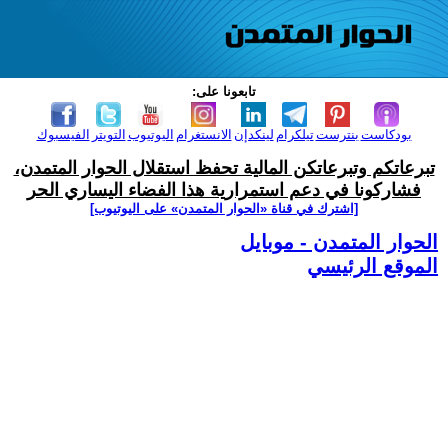
تابعونا على:
بودكاست
بنترست
تيلكرام
لينكدإن
الانستغرام
اليوتيوب
التويتر
الفيسبوك
تبرعاتكم وتبرعاتكن المالية تحفظ استقلال الحوار المتمدن،
فشاركونا في دعم استمرارية هذا الفضاء اليساري الحر
[اشترك في قناة ‫«الحوار المتمدن» على اليوتيوب]
الحوار المتمدن - موبايل
الموقع الرئيسي