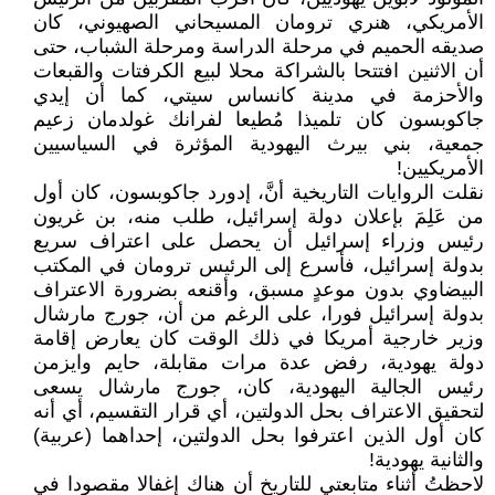
الأمريكي، هنري ترومان المسيحاني الصهيوني، كان
صديقه الحميم في مرحلة الدراسة ومرحلة الشباب، حتى
أن الاثنين افتتحا بالشراكة محلا لبيع الكرفتات والقبعات
والأحزمة في مدينة كانساس سيتي، كما أن إيدي
جاكوبسون كان تلميذا مُطيعا لفرانك غولدمان زعيم
جمعية، بني بيرث اليهودية المؤثرة في السياسيين
الأمريكيين!
نقلت الروايات التاريخية أنَّ، إدورد جاكوبسون، كان أول
من عَلِمَ بإعلان دولة إسرائيل، طلب منه، بن غريون
رئيس وزراء إسرائيل أن يحصل على اعتراف سريع
بدولة إسرائيل، فأسرع إلى الرئيس ترومان في المكتب
البيضاوي بدون موعدٍ مسبق، وأقنعه بضرورة الاعتراف
بدولة إسرائيل فورا، على الرغم من أن، جورج مارشال
وزير خارجية أمريكا في ذلك الوقت كان يعارض إقامة
دولة يهودية، رفض عدة مرات مقابلة، حايم وايزمن
رئيس الجالية اليهودية، كان، جورج مارشال يسعى
لتحقيق الاعتراف بحل الدولتين، أي قرار التقسيم، أي أنه
كان أول الذين اعترفوا بحل الدولتين، إحداهما (عربية)
والثانية يهودية!
لاحظتُ أثناء متابعتي للتاريخ أن هناك إغفالا مقصودا في