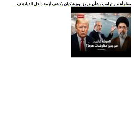
.. مفاجأة من ترامب بشأن هرمز. وبزشكيان يكشف أزمة داخل القيادة ف