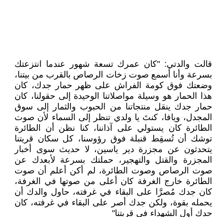
قالت والدتي: "كان عمرك تسعة شهور عندما انتزعتك
بسرعة وأنا أسمع صوت زخات الرصاص بالقرب من بيتنا،
وضعتك فوق كومة الفراش على ظهر حمار جدك، كان
هذا الحمار هو وسيلة مواصلاتنا الوحيدة إلى حقولنا، كان
حمار جدك ينقل منتجاتنا من الحبوب والثمار إلى سوق
المجدل، ويافا، كنتَ يا ولدي تنظر إلى السماء لأن صوت
الطائرة كان يستولي على آذاننا، كنا نظن أن الطائرة
توشك أن تُسقِط قنبلة فوق رؤوسنا، كل سكان قريتنا
يتحدثون عن مجزرة دير ياسين، لا حديث سوى أخبار
المجزرة والقتل والتهجير، حملتك بسرعة لأبعدك عن
صوت الرصاص وصوت الطائرة، لم أكن أعلم أن صوت
الطائرة خارج الغرفة كان أعلى من صوتها في الغرفة،
كان جدك مُصرَّا على البقاء في غرفته، حاول والدك أن
يحمله بقوة، ولكن جدك أصر على البقاء في غرفته، كان
جدك أول الشهداء في قريتنا"