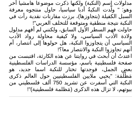
مدلولات اسم (النكبة) ولكنها ذكرت موضوعا هامشيا آخر
وهو: " ولَّدت النكبةُ أدبا سياسيا، حاول منتجوه معرفة
السبل الكفيلة (بتجاوزها)، برزت مقارنات نقدية رأت في
النكبة نتيجة منطقية ومتوقعة للتخلف العربي"!
حاولت فهم السطر الأول السابق، ولكنني لم أفهم مدلول
ولادة الأدب السياسي، ولا كيفية محاولة رواد الأدب
السياسي أن يتجاوزوا النكبة، هل حولوها إلى انتصار، أم
أنهم تجاوزوا النكبة والانتصار معا؟!
اعتدتُ أن أبحث في روايتنا عن هذه الكارثة، اقتبست من
صفحة فلسطينية باسم، مؤسسة الدراسات الفلسطينية
بعض الجمل، فوجدتها تختار للنكبة اسما جديد، هو
مَظْلَمَة: "يحيي ملايين الفلسطينيين حول العالم ذكرى
النكبة التي أسفرت عن تشريد 750 ألف فلسطيني من
بيوتهم، لا تزال هذه الذكرى (مَظلمة فلسطينية)"!