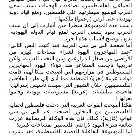
الجماعي للفلسطينيين، تصاعدت الهجمات بسبب سعي
العرب لتوسيع سيطرتهم على فلسطين، ومنع قيام دولة
يهودية، على أرض (زعموا) ملكيتها"!
دست هذه الموسوعة سطرا حين أشارت إلى أن سبب
الحرب يعود لسعي العرب لمنع قيام الدولة اليهودية،
بدون توضيح لأسباب هذه الحرب.
أما صفحة البي بي سي العربية فقد كتبت النص التالي:
"عمد المهاجرون اليهود لشراء مساحات كبيرة من
الأراضي من صغار المزارعين ومن النخب العربية، ولكن
تدريجيا تأججت المشاعر ضد هؤلاء اليهود المهاجرين
المستوطنين في مزارعهم التي أصبحت ملكا لهم، قامت
قوات عربية (بغزو) المنطقة مما أدي إلى طرد الفلاحين
الفلسطينيين، خلال الشهور التي سبقت تأسيس إسرائيل،
هاجمت ميليشيات (عربية) مستوطنات يهودية وقاموا
بعزلها"!
هكذا أصبحت القوات العربية التي دخلت فلسطين لحماية
الفلسطينيين من المجازر، أصبحت عند البي بي سي
قواتٍ (غازية)، كذلك فإن هذه الوكالة البريطانية عززت
شائعة شراء اليهود لأراضي فلسطين بمساحات كبيرة!
أما الموسوعة التفاعلية للقضية الفلسطينية، فقد نشرت