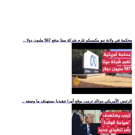
.. محكمة في ولاية نيو مكسيكو تلزم شركة ميتا بدفع 567 مليون دولا
.. الرئيس الأمريكي دونالد ترمب يوقع أمرا تنفيذيا يستهدف ما وصفه