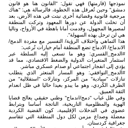
نموذجها (قارمتها) فهي تقول: "القانون هنا هو قانون
دمشق" وحين تُعرقل هذه الخطوة، فالرسالة هي: "هناك
مرجعية قانونية وقضائية أخرى نبتت في هذه الأرض، بعد
أن تخلت الدولة عن دورها المعهود وتركت المنطقة
لمصيرها المجهول، وقدمت أمانا باهظة في الأرواح، وتاليا
هي لن ترحل بهذه السهولة".
هذا التماهي واختلاف الرؤية/ التفسير مع مفردة الدمج/
الاندماج/ الادماج تضع المنطقة أمام خيارات تُرعب:
#الدمج_القسري: وهو ما تسعى إليه السلطة عبر
استثمار المتغيرات الدولية والضغط الاقتصادي، مما قد
يؤدي إلى انفجار اجتماعي أو صدام عسكري مباشر.
#الدمج_التوافقي: وهو المسار المتعثر الذي يتطلب
تنازلات "سيادية" من المركز، وتنازلات "استقلالية" من
الطرف الكُردي، وهو ما يبدو بعيدا حاليا في ظل انعدام
الثقة العميق.
وفي ظل غياب "دمج/اندماج" وطني حقيقي يعالج قضايا
الهوية والمظلومية التاريخية، الناتجة أساسا وبترابط
عضوي في التدخلات الإقليمية، كون القضية الكردية
معضلة وصداع مزمن لكل دول المنطقة التي تتقاسم
جغرافية كردستان.