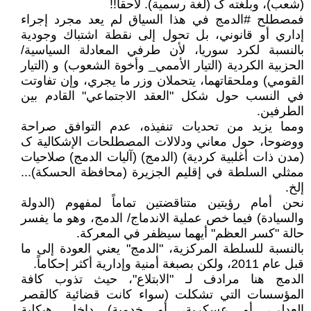
(شعب)، وبلغته ک (لغة رسمية). لاحقا!!
فمصطلح #الدمج في هذا السياق لم يعد مجرد إجراء
إداري أو قانوني، بل تحول إلى نقطة اشتباك وجودية
بالنسبة لكرد سوريا، لأن طرفي المعادلة السياسية/
الحزبية الكردية (التيار الأممي_ وأخوة الشعوب) و (التيار
القومي) وملحقاتهما، يتحملان وزر ما يجري، وإن تفاوتت
في النسب حول شكل "العقد الاجتماعي" القادم بين
الطرفين.
ومما يزيد من تحديات تنفيذه، عدم التوافق صراحة
ووضوحا، حول معاني ودلالات المصطلحات الإشكالية ک
(مدن ذات أغلبية كردية) (الدمج) (آليات الدمج) صلاحيات
ممثلي السلطة في إقليم الجزيرة (محافظة الحسكة)...
إلخ.
نحن أمام رؤيتين متناقضتين تماماً لمفهوم (الدولة
والسيادة) فيما خص عملية الاندماج/ الدمج، وهو ما يفسر
حالة "كسر العظم" أيهما سيظفر في المعركة.
بالنسبة للسلطة المركزية، "الدمج" يعني العودة إلى ما
قبل عام 2011، ولكن بصبغة أمنية وإدارية أكثر إحكاماً.
الدمج هنا مرادف لـ "الابتلاع"، حيث تذوب كافة
المؤسسات التي تشكلت (سواء كانت قضائية كالقصر
العدلي، أو عسكرية، أو خدمية) داخل هيكلية