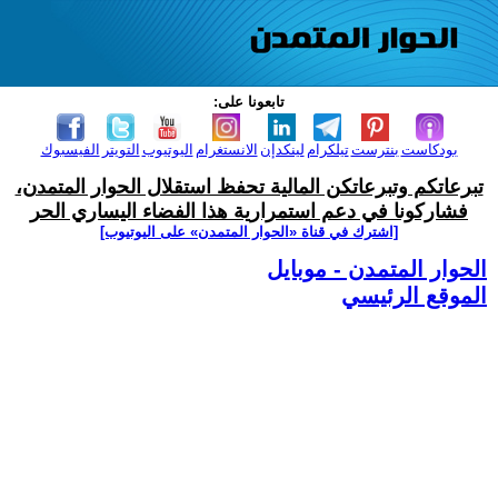
تابعونا على:
بودكاست
بنترست
تيلكرام
لينكدإن
الانستغرام
اليوتيوب
التويتر
الفيسبوك
تبرعاتكم وتبرعاتكن المالية تحفظ استقلال الحوار المتمدن،
فشاركونا في دعم استمرارية هذا الفضاء اليساري الحر
[اشترك في قناة ‫«الحوار المتمدن» على اليوتيوب]
الحوار المتمدن - موبايل
الموقع الرئيسي