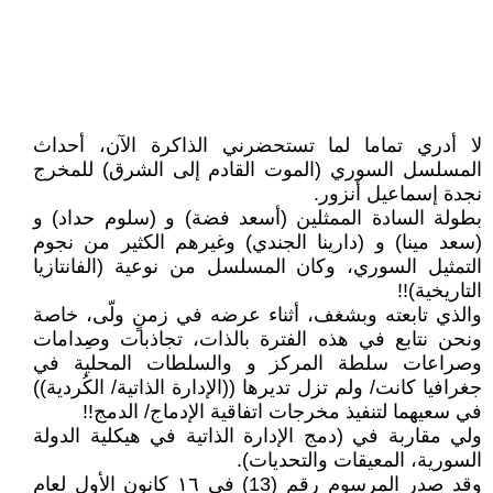
لا أدري تماما لما تستحضرني الذاكرة الآن، أحداث
المسلسل السوري (الموت القادم إلى الشرق) للمخرج
نجدة إسماعيل أنزور.
بطولة السادة الممثلين (أسعد فضة) و (سلوم حداد) و
(سعد مينا) و (دارينا الجندي) وغيرهم الكثير من نجوم
التمثيل السوري، وكان المسلسل من نوعية (الفانتازيا
التاريخية)!!
والذي تابعته وبشغف، أثناء عرضه في زمنٍ ولّى، خاصة
ونحن نتابع في هذه الفترة بالذات، تجاذبات وصِدامات
وصراعات سلطة المركز و والسلطات المحلية في
جغرافيا كانت/ ولم تزل تديرها ((الإدارة الذاتية/ الكُردية))
في سعيهما لتنفيذ مخرجات اتفاقية الإدماج/ الدمج!!
ولي مقاربة في (دمج الإدارة الذاتية في هيكلية الدولة
السورية، المعيقات والتحديات).
وقد صدر المرسوم رقم (13) في ١٦ كانون الأول لعام