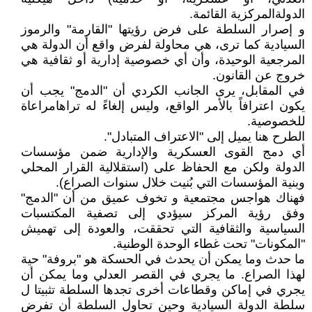
الدولةالمركزية القائمة.
و إصرار السلطة على فرض رؤيتها "القارمة" والرموز
السيادية كما ترى، هي محاولة لفرض واقع أن الدولة هي
المرجعية الوحيدة، وأن أي خصوصية إدارية أو ثقافية هي
خروج عن القانون.
في المقابل، يرى الجانب الكردي أن "الدمج" يجب أن
يكون اعترافاً بالأمر الواقع، وليس إلغاءً له تراهامراعاة
للخصوصية.
الطرح هنا يميل إلى "الاعتراف المتبادل".
أي دمج القوى العسكرية والإدارية ضمن مؤسسات
الدولة ولكن مع الحفاظ على (استقلالية القرار المحلي
وبنية المؤسسات التي بُنيت خلال سنوات الصراع).
فهناك هواجس مجتمعية و تخوف عميق من أن "الدمج"
وفق رؤية المركز سيؤدي إلى تصفية المكتسبات
السياسية والثقافية التي تحققت، والعودة إلى تهميش
"المكونات" تحت غطاء الوحدة الوطنية.
ما حدث وما يمكن أن يحدث في الحسكة هو "بروفة" حية
لهذا الصراع. ما يجري في القصر العدلي وما يمكن أن
يجري في إماكن وقطاعات أخرى تجدها السلطة تثبيتا ل
سلطة الدولة السيادية وحين تحاول السلطة أن تفرض