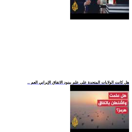
.. هل كانت الولايات المتحدة على علم ببنود الاتفاق الإيراني العم