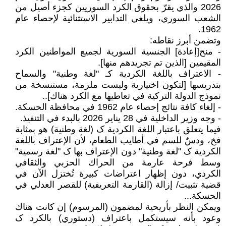
2026 والذي يقرّ بحقوق الكرد السوريين كجزء أصيل من
الشعب السوري، ويلغي التدابير الاستثنائية لإحصاء عام
1962.
وتضمن أبرز نقاطه:
- منح[إعادة] الجنسية السورية لجميع المواطنين الكرد
المقيمين [الذين تم تجريدهم منها].
- الاعتراف باللغة الكردية كـ "لغة وطنية" والسماح
بتدريسها [لتكون اختيارية وليست ملزمة، مستنسخة من
نموذج الدولة التركية في تعاطيها مع الكرد هناك]..
- إلغاء كافة نتائج إحصاء عام 1962 في محافظة الحسكة.
- وجه وزير الداخلية في 28 يناير 2026 بالبدء في التنفيذ.
فيما يتعلق باعتبار اللغة الكردية ک (لغة وطنية) هو بمثابة
فخ، ودسٌ للسم في أطايب الطعام، لأن الإعتراف باللغة
الكردية ک "لغة وطنية" دون الإعتراف بها ک "لغة رسمية"
وسط فرحة عارمة من الحراك الحزبي والثقافي
الكردي، دون إظهار اعتراضات كبيرة تُختزل الآن في
قضية تثبيت/ إزالة (القارمة التعريفية) للقصر العدلي في
الحسكة...
ويمكن النظر بأريحية لمضمون (المرسوم) إن كانت هناك
وعود بأنه سيستكمل باعتراف (دستوري) بالكرد ک