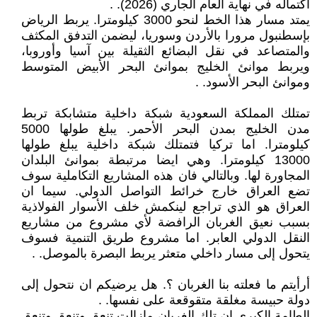
اكتماله في نهاية العام الجاري (2026). .
يمتد مسار هذا الخط لنحو 3000 كيلومترا. يربط الرياض
بإسطنبول مرورا بالأردن وسوريا، ليضمن التدفق المكثف
والمتصاعد في نقل البضائع الثقيلة بين آسيا وأوروبا،
ويربط موانئ الخليج بموانئ البحر الأبيض المتوسط
وموانئ البحر الأسود. .
تمتلك المملكة السعودية شبكة داخلية متشابكة تربط
مدن الخليج بمدن البحر الأحمر. يبلغ طولها 5000
كيلومترا. اما تركيا فتمتلك شبكة داخلية يبلغ طولها
13000 كيلومترا. وهي ايضا مرتبطة بموانئ البلدان
المجاورة لها. وبالتالي فان هذه المشاريع التكاملية سوف
تضع العراق خارج خرائط التواصل الدولي. سيما ان
العراق هو الذي تراجع لينكمش خلف الأسوار الفولاذية
بسبب نعيق الغربان الرافضة لأي مشروع من مشاريع
النقل الدولي العابر. اما مشروع طريق التنمية فسوف
يتحول إلى مسار داخلي متعثر يربط البصرة بالموصل. .
أرأيتم ما فعلته بنا الغربان ؟. هل يرضيكم ان نتحول إلى
دولة حبيسة مغلقة متقوقعة على نفسها. .
الطامة الكبرى ان تلك الغربان مازالت تنعق وتنعق وتنعق