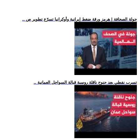
.. جولة الصحافة | هرمز ورقة ضغط إيرانية وأوكرانيا تسرّع تطوير ص
.. تسرب نفطي بعد جنوح ناقلة روسية قبالة السواحل العمانية