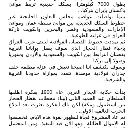
بطول 7000 كيلومترا، بسكك حديدية تربط موانئ
باكستان بإيران بتركيا. .
بينما تواصلت عواصم مجلس التعاون الخليجية عبر
خطوط السكك الحديدية بين موانئ سلطة عمان وموانئ
الإمارات والسعودية وقطر والبحرين والكويت تاركة
العراق في عزلته الطوعية. .
ثم تمددت خطوط القضبان الفولاذية لتلتف غرب العراق
بإحياء قطار الحجاز الذي سوف يقفل بواباتنا الغربية
بقضبان الترابط بين الكويت والسعودية والأردن وسوريا
وصولا إلى تركيا. .
وسوف نكتشف اننا اصبحنا نعيش في عزلة مظلمة خلف
جدران فولاذية موصدة. تتمدد بموازاة حدودنا الغربية
والشرقية. .
بدأت حكاية الجدار الغربي عام 1900 بفكرة اطلقها
السلطان عبد الحميد الثاني (ببناء محطات لقطار الحجاز
بين اسطنبول ومكة) لكن تلك الفكرة تعثرت بعد اندلاع
الحرب العالمية الاولى. .
ثم عاد المشروع فجأة للظهور بقوة هذه الايام، فخصصوا
له الاموال الطائلة، وهو الآن قيد التنفيذ. ومن المحتمل