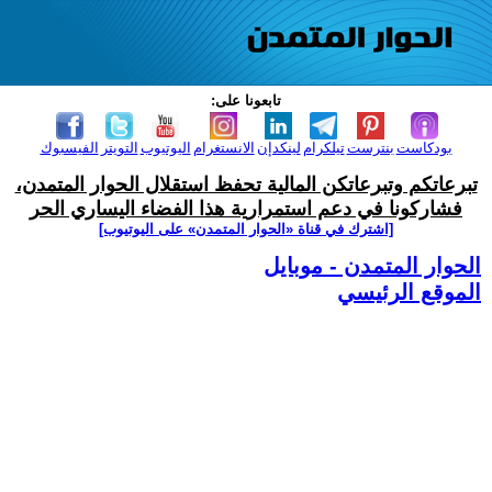
تابعونا على:
بودكاست
بنترست
تيلكرام
لينكدإن
الانستغرام
اليوتيوب
التويتر
الفيسبوك
تبرعاتكم وتبرعاتكن المالية تحفظ استقلال الحوار المتمدن،
فشاركونا في دعم استمرارية هذا الفضاء اليساري الحر
[اشترك في قناة ‫«الحوار المتمدن» على اليوتيوب]
الحوار المتمدن - موبايل
الموقع الرئيسي