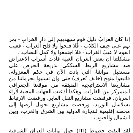
إذا كان الغرابُ دليلَ قومٍ سيهديهم إلى دارِ الخرابِ - يمر
بهم على جيف الكلابِ - فلا فلحوا ولا فلح الغراب - فعيب
القوم لا عيبُ الغراب - فلا اجتمعوا ولا كمل النصاب. .
مشكلتنا ان بعض الغربان الغبية قادت أسراب الاعتراض
ضد مشاريع الربط السككي بذريعة الحرص على
مستقبل موانئنا، التي باتت الآن في حكم المعزولة،
فاتبعوا منهج (خالف تُعرف) حتى وإن تسببوا بحرماننا من
مشاريعنا الاستراتيجية المنبثقة من موقعنا الجغرافي
المتمركز بين القارات. وهكذا أذعنت الجهات المعنية لآراء
الغربان، فرفضت مشاريع النقل العابر، ورفضت الارتباط
بسلاسل التوريد، ورفضت مشاريع تحويل أرضها إلى
محطة إقليمية للتجارة الدولية بين الشرق والغرب، وبين
الشمال والجنوب . .
لقد التفت خطوط (ITI) حول بوابات العراق الشرقية