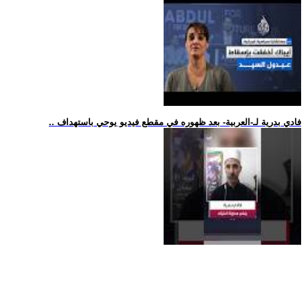
.. فادي بدرية لـ-العربية- بعد ظهوره في مقطع فيديو يوحي باستهداف