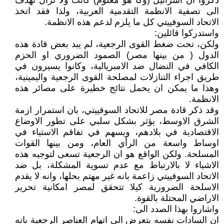
ذكروا ان اسرائيل (وكا هو معلوم) كانت ولا تزال تهدف
الى تصفية الانظمة التقدمية العربية، ولذا فقد اتخذ
الاتحاد السوفييتي كل ما يلزم لدعم هذه الانظمة.
واستدركوا قائلين:
ولكن، تحت ضغط القوى الرجعية، لم يبد بعض قادة هذه
الدول ( من بينها مصر) الصمود الضروري او الحزم
الكافي في النضال ضد الامبريالية، وكانوا يسيرون في
طريق اجراء التنازلات لمصلحة القوى الرجعية واليمينية،
وهذا ما يمكن ان يحمل نتائج خطيرة على مصائر هذه
الانظمة.
وقد ذكر قادة مصر للاتحاد السوفييتي، بان استمرار ازمة
الشرق الاوسط، يؤثر بشكل سلبي على تطور الاوضاع
الاقتصادية في بلادهم، ويسهم في تفاقم الاستياء في
اوساط واسعة من الرأي العام، ومن بينها القوات
المسلحة. ولكن الواقع هو ان الرجعية تسعى لتوجيه هذه
الاشياء لا بالارتباط مع عدم تسوية المشكلة، بل ضد
الاتحاد السوفييتي زاعمة بانه غير مهتم بحلها، وانه لا يقدم
الاسلحة الضرورية كيلا تتحقق لمصر امكانية تحرير
الاراضي المحتلة بالقوة.
واشاروا بهذا الصدد الى:
ان السادات نفسه يتعرض الى اتهام العناصر الرجعية بانه