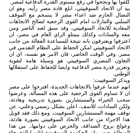
كلفوا بها ونجحوا في رفع مستوى القدرة الدفاعية لمصر.
بيد ان الاتحاد السوفييتي، ابلغ قادة مصر رأيه، وهو ان
النضال الحازم ضد اعداء مصر لا ينسجم مع الموقف
السلبي والتنازلات امام القوى الرجعية لصالح الاتجاهات
المعادية للاتحاد السوفييتي، وقد سبق لعبد الناصر ومن
معه والسادات وكذلك ممثلو الراي العام في مصر، ان
اعترفوا ويعترفون بانه نتيجة للمساعدة الفعالة من جانب
الاتحاد السوفييتي امكن الحفاظ على النظام التقدمي في
مصر. وفي الوقت الحاضر، فان الامر هو نفسه، اي ان
التعاون المصري السوفييتي هو وسيلة هامة لتقوية
وتعزيز قدرة مصر الدفاعية وايضا للحفاظ على استقلالها
الوطني.
ويذكر السوفييت:
انهم عندما عرفوا بالاتجاهات الجديدة، اقترحوا على مصر
ان لا تساوم القوى الرجعية على هذه المسألة، وعرضوا
سحب الخبراء والمستشارين بصورة تدريجية وهادئة،
ولكن السادات، للاسف، اعلن بشكل رسمي وعلني، عن
توقف مهمة المستشارين السوفييت. ومع ذلك فقد قوبل
هذا الاجراء من جانب الاتحاد السوفييتي بصورة هادئة،
وعولج بروح الصداقة، والحرص على دوامها،. من هذا
المنطلق صدر بيان الحكومة السوفييتية (تاس) الذي جاء