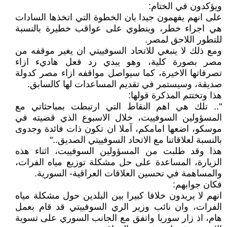
ويؤكدون في الختام:
على انهم يفهمون جيدا بان الخطوة التي اتخذها السادات
هي اجراء خطر، وينطوي على عواقب خطيرة بالنسبة
للتطور اللاحق لمصر.
ومع ذلك لا ينبغي للاتحاد السوفييتي ان يغير موقفه من
مصر بصورة كلية، وهو يبدي رد فعل هاديء ازاء
تصرفاتها الاخيرة، كما سيواصل مواقفه ازاء مصر كدولة
صديقة، وسيستمر في تقديم المساعدات لها كالسابق.
هذا وتختتم المذكرة قولها:
".. تلك هي اهم النقاط التي ارتبطت بمباحثاتي مع
المسؤولين السوفييت، خلال الاسبوع الذي قضيته في
موسكو، اضعها امامكم، آملا ان تكون ذات فائدة وجدوى
بالنسبة لعلاقاتنا مع الاتحاد السوفييتي الصديق.."
هذا وقد طلبت من المسؤولين السوفييت، اثناء هذه
الزيارة، المساعدة على حل مشكلة توزيع مياه الفرات،
والمساهمة في تحسين العلاقات العراقية- السورية.
فكان جوابهم:
انهم لا يريدون خلافا كبيرا بين البلدين حول مشكلة مياه
الفرات، وان نائب وزير الري السوفييتي قد قام بعمل
هام، اذ زار سوريا واتفق مع الجانب السوري على تسوية