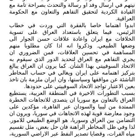
نيتهم في ارسال وفد او رسالة والتحدث بصراحة تامة مع
القيادة الكردية لتحقيق التفاهم والتعاون مع الحكومة
العراقية.
ابدوا اهتماما خاصا بالفقرة التي وردت في خطاب
الرئيس، فيما يتعلق باستعداد العراق على تسوية
الخلافات مع ايران واعادة علاقات حسن الجوار الى
وضعها الطبيعي. وذكروا انه اذا كان مطلوبا منهم
المساهمة في تحسين العلاقات، فمن الضروري ان
يجري التفاهم مع العراق لتحديد الدور الذي سيقوم به
الاتحاد السوفييتي بهذا الشأن. كما يرون ان العراق يبالغ
بتركيز اهتمامه على ايران ويغالي في حساب المخاطر
الناشئة عن مواقفها وسياستها، وان ايران ملزمة بان تاخذ
بعين الاعتبار تواجد الاتحاد السوفييتي على حدودها.
بسبب التطورات الاخيرة في المنطقة العربية، يستطيع
العراق بالتعاون مع سوريا ان يتصدى للاتجاهات الخطرة
الممتدة من ليبيا والسودان عبر القاهرة، مؤكدين على
وجود معارضة قوية لهذه الاتجاهات في سوريا، ويرون ان
التضامن بين العراق وسوريا، هو الوضع الطبيعي للامور.
لذا وفي ظل المخاطر الراهنة فان حل بعض، مثل تقسيم
مياه الفرات، وقضايا تصدير النفط عبر الاراضي السورية،