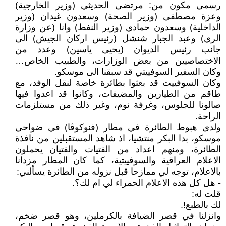
رسمي مكون من: مرتضى الحديثي (وزير الخارجية)
وعزة مصطفى (وزير الصحة) وسعدون غيدان (وزير
الداخلية) وسعدون حمادي (وزير النفط) وانا (عن وزارة
الري) وعبد الجبار شنشل (رئيس اركان الجيش) الى
جانب رئيس الديوان (يحيى ياسين) وعدد من
الاختصاصيين من بعض الوزارات، والطبيب الخاص…
وكان السفير السوفييتي قد سبقنا الى موسكو.
وكان السوفييت قد بعثوا بطائرة خاصة لنقل الوفد، مع
طاقم من الطيارين والمضيفات، وكانوا قد اعدوا فيها
صالونا للجلوس، وغرفة نوم، وغير ذلك من مستلزمات
الراحة.
ولدى هبوط الطائرة في مطار (فنوكوڤا) في ضواحي
موسكو، بدا البكر منتشيا، اذ شاهد المستقبلين من نافذة
الطائرة، ومنهم اعداد من الفتيات والفتيان يحملون
الاعلام العراقية والسوفييتية، كما كان المطار مزدانا
بالاعلام، توجه لي ممازحا قبل نزوله من الطائرة يسألني:
- هل كل هذه الاعلام الحمراء لي ام لك؟.
قلت له:
لك بالطبع!.
وانزلنا في قصر الضيافة بالكرملين، وهو قصر ضخم،