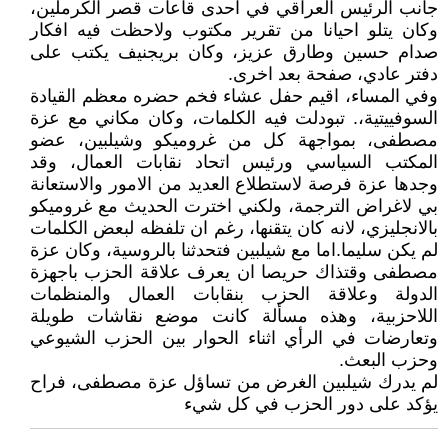
جانب الرئيس العراقي في احدى قاعات قصر الكرملين،
وكان يتلو احيانا من تقرير مكتوب ولاحظت فيه افكار
صدام حسين وطارق عزيز، وكان بريجنيف يكتب على
دفتر عادي، صفحة بعد اخرى.
وفي المساء، اقيم حفل عشاء فخم حضره معظم القيادة
السوفييتية،. تبودلت فيه الكلمات، وكان مكاني مع عزة
مصطفى، بمواجهة كل من غروميكو وشيلبين، عضو
المكتب السياسي ورئيس اتحاد نقابات العمال، وقد
وجدها عزة فرصة لاستطلاع العديد من الامور والاستعانة
بي لاغراض الترجمة، ولكني اخترت الحديث مع غروميكو
بالانجليزي، لانه كان يتقنها، رغم ان تلفظه لبعض الكلمات
لم يكن سليما.اما مع شيلبين فتحدثنا بالروسية، وكان عزة
مصطفى وقتذاك حريصا ان يعرف علاقة الحزب باجهزة
الدولة وعلاقة الحزب بنقابات العمال والمنظمات
اللاحزبية، وهذه مسألة كانت موضع نقاشات طويلة
وتعارضات في الرأي اثناء الحوار بين الحزب الشيوعي
وحزب البعث.
لم يدرك شيلبين الغرض من تساؤل عزة مصطفى، فراح
يؤكد على دور الحزب في كل شيء