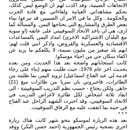
الاتجاهات الصينية، وقد اكدت لهم ان الوضع ليس كذلك،
بحكم مشاهداتي العيانية ولقاءاتي مع قادة الحزب
والحكومة.. وكل ما في الامر ان الصينيين قد تبرعوا ببناء
بعض الطرق والمشاريع التي يحتاجها اليمن. والمسألة كما
ارى، هي ان ياخذ الاتحاد السوفييتي على عاتقه (او سوية
مع البلدان الاشتراكية الاخرى) امداد اليمن بالمساعدات
الاقتصادية والعسكرية والقروض، واذكر انني قلت لهم:
انهم بلد صغير من مليون نسمة، لا يكلفكم ما يزيد عن
اكفاء سكان حي من احياء موسكو!.
كانت استجاباتهم واضحة بعد هذا الحديث، ومن بعده
بحديث اخر عام 1976، حيث طلبت منهم (بناء على رجاء
قدمه لي عبد الفتاح اسماعيل) تزويد اليمن بما طلبته من
الطائرات، فاخبروني بان سربا من طائرات ميغ (21)
جاهز، ولكن يحتاج - حسب نظم التدريب السوفييتية - الى
ايفاد ثلاثة اشخاص لكل طائرة لاغراض التدريب في
الاتحاد السوفييتي، وقد اخبرت الشهيد الراحل عبد الفتاح
في حينه بما اتفقت عليه مع الرفاق السوفييت.
* * *
بعد هذه الزيارة لموسكو بنحو شهر كانت هناك زيارة
اخرى بصحبة رئيس الجمهورية (احمد حسن البكر) ووفد