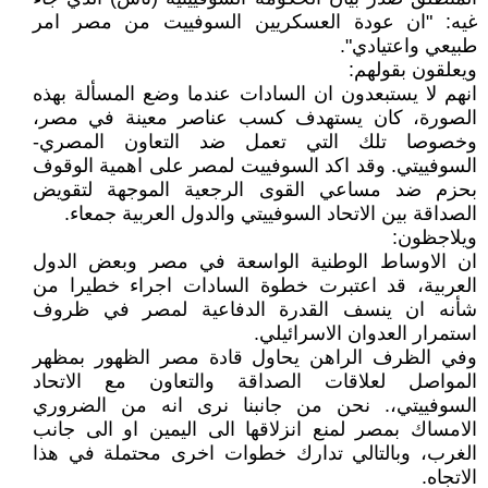
غيه: "ان عودة العسكريين السوفييت من مصر امر
طبيعي واعتيادي".
ويعلقون بقولهم:
انهم لا يستبعدون ان السادات عندما وضع المسألة بهذه
الصورة، كان يستهدف كسب عناصر معينة في مصر،
وخصوصا تلك التي تعمل ضد التعاون المصري-
السوفييتي. وقد اكد السوفييت لمصر على اهمية الوقوف
بحزم ضد مساعي القوى الرجعية الموجهة لتقويض
الصداقة بين الاتحاد السوفييتي والدول العربية جمعاء.
ويلاجظون:
ان الاوساط الوطنية الواسعة في مصر وبعض الدول
العربية، قد اعتبرت خطوة السادات اجراء خطيرا من
شأنه ان ينسف القدرة الدفاعية لمصر في ظروف
استمرار العدوان الاسرائيلي.
وفي الظرف الراهن يحاول قادة مصر الظهور بمظهر
المواصل لعلاقات الصداقة والتعاون مع الاتحاد
السوفييتي،. نحن من جانبنا نرى انه من الضروري
الامساك بمصر لمنع انزلاقها الى اليمين او الى جانب
الغرب، وبالتالي تدارك خطوات اخرى محتملة في هذا
الاتجاه.