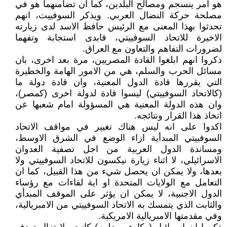
هو امر ينسجم ومصالح البلدين، كما ان تضامنهما هو في
مصلحة حركة النضال العربي. ويذكر السوفييت، انهم
تحدثوا بهذا المعنى مع الرئيس حافظ الاسد لدى زيارته
الاخيرة للاتحاد السوفييتي، فابدى استجابة وتفهما
لضرورات التفاهم والتعاون مع العراق.
ذكروا انهم ابلغوا القادة المصريين، مرة بعد اخرى، بان
مسائل الحرب والسلم، هي من الامور الهامة والخطيرة
التي يقررها قادة الدول المعنية، وان قادة دولة ما
(كالاتحاد السوفييتي) ليسوا قادة لدولة اخرى (كمصر)،
وان هذه الدولة المعنية هي المسؤولة امام شعبها عن
اتخاذ هذا القرار ونتائجه.
اكدوا على انه ليس هناك تغيير في مواقف الاتحاد
السوفييتي المبدأية ازاء الوضع في الشرق الاوسط،
ومساندة الدول العربية من اجل تصفية العدوان
الاسرائيلي، لا اثناء زيارة نيكسون للاتحاد السوفييتي ولا
بعدها، ولا يمكن ان يحصل شيء من هذا القبيل، كما ان
التعامل مع الولايات المتحدة او اية لقاءات مع رؤساء
الدول الاجنبية، لا يمكن ان يؤثر على الموقف المبدأي
والثابت الذي يتمسك به الاتحاد السوفييتي من الامبريالية،
وفي مقدمتها الامبريالية الامريكية.