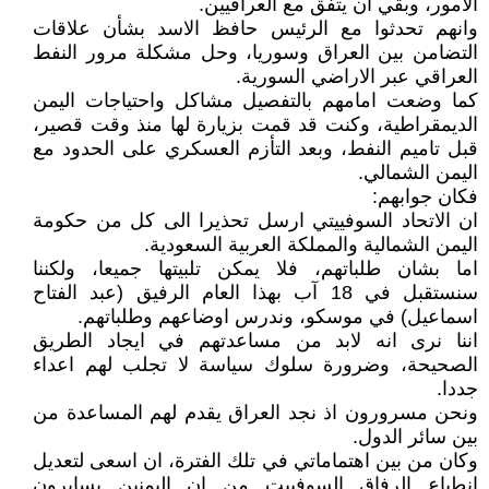
الامور، وبقي ان يتفق مع العراقيين.
وانهم تحدثوا مع الرئيس حافظ الاسد بشأن علاقات
التضامن بين العراق وسوريا، وحل مشكلة مرور النفط
العراقي عبر الاراضي السورية.
كما وضعت امامهم بالتفصيل مشاكل واحتياجات اليمن
الديمقراطية، وكنت قد قمت بزيارة لها منذ وقت قصير،
قبل تاميم النفط، وبعد التأزم العسكري على الحدود مع
اليمن الشمالي.
فكان جوابهم:
ان الاتحاد السوفييتي ارسل تحذيرا الى كل من حكومة
اليمن الشمالية والمملكة العربية السعودية.
اما بشان طلباتهم، فلا يمكن تلبيتها جميعا، ولكننا
سنستقبل في 18 آب بهذا العام الرفيق (عبد الفتاح
اسماعيل) في موسكو، وندرس اوضاعهم وطلباتهم.
اننا نرى انه لابد من مساعدتهم في ايجاد الطريق
الصحيحة، وضرورة سلوك سياسة لا تجلب لهم اعداء
جددا.
ونحن مسرورون اذ نجد العراق يقدم لهم المساعدة من
بين سائر الدول.
وكان من بين اهتماماتي في تلك الفترة، ان اسعى لتعديل
انطباع الرفاق السوفييت من ان اليمنين يسايرون