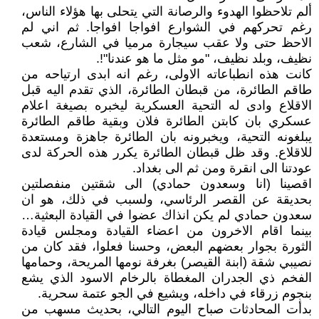
ألم تلاحظوا الهدوء والرصانة التي يتحلى بها هؤلاء الناس،
رغم تحركهم في الشوارع افواجا افواجا. ثم اني لم
الاحظ حتى ولا عقب سيجارة مرميا في الشارع، شعب
نظيف، وبلد نظيف، "مو مثل ما هو عندنا"!.
كانت هذه انطباعاته الاولى، رغم انه ابدى ارتياحه من
طاقم الطائرة، من قبطان الطائرة، الذي تقدم اليه قبل
الاقلاع وادى له التحية العسكرية ليخبره بصيغة اعلام
عسكري بان كابتن الطائرة فلان وبقية طاقم الطائرة
يبلغونه التحية، ويخبرونه بان الطائرة جاهزة ومستعدة
للاقلاع. وقد ظل قبطان الطائرة يكرر هذه الحركة لدى
عودتنا الى انقرة ومن ثم الى بغداد.
اقصينا (انا وسعدون حمادي) الى شقتين منفصلتين
بحديقة عن القصر الرئاسي، ولسبب في ذلك، هو ان
سعدون حمادي لم يكن انذاك عضوا في القيادة البعثية…
بينما اقام الاخرون من اعضاء القيادة ومجلس قيادة
الثورة بجوار بعضهم البعض، وحسنا فعلوا، فقد كان من
نصيبي شقة (ابنة القيصر) بغرفة نومها المريحة، وحمامها
الفخم ذي الجدران المغطاة بالرخام الاسود الذي يشع
بنجوم زرقاء في داخله، ويشيع في الجو عتمة سحرية.
بدأت المحادثات صباح اليوم التالي، بحديث مسهب من