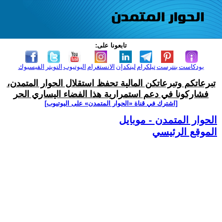
تابعونا على:
بودكاست
بنترست
تيلكرام
لينكدإن
الانستغرام
اليوتيوب
التويتر
الفيسبوك
تبرعاتكم وتبرعاتكن المالية تحفظ استقلال الحوار المتمدن،
فشاركونا في دعم استمرارية هذا الفضاء اليساري الحر
[اشترك في قناة ‫«الحوار المتمدن» على اليوتيوب]
الحوار المتمدن - موبايل
الموقع الرئيسي