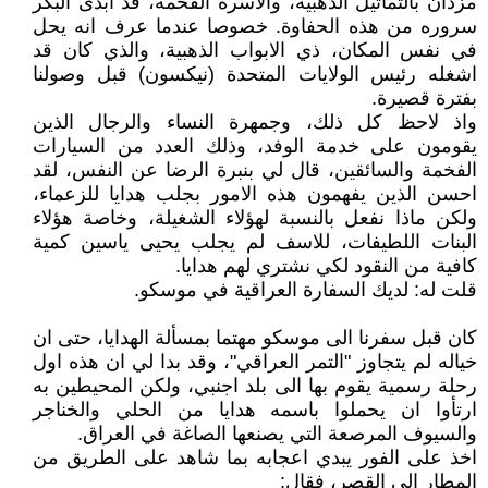
مزدان بالتماثيل الذهبية، والاسرة الفخمة، قد ابدى البكر
سروره من هذه الحفاوة. خصوصا عندما عرف انه يحل
في نفس المكان، ذي الابواب الذهبية، والذي كان قد
اشغله رئيس الولايات المتحدة (نيكسون) قبل وصولنا
بفترة قصيرة.
واذ لاحظ كل ذلك، وجمهرة النساء والرجال الذين
يقومون على خدمة الوفد، وذلك العدد من السيارات
الفخمة والسائقين، قال لي بنبرة الرضا عن النفس، لقد
احسن الذين يفهمون هذه الامور بجلب هدايا للزعماء،
ولكن ماذا نفعل بالنسبة لهؤلاء الشغيلة، وخاصة هؤلاء
البنات اللطيفات، للاسف لم يجلب يحيى ياسين كمية
كافية من النقود لكي نشتري لهم هدايا.
قلت له: لديك السفارة العراقية في موسكو.
كان قبل سفرنا الى موسكو مهتما بمسألة الهدايا، حتى ان
خياله لم يتجاوز "التمر العراقي"، وقد بدا لي ان هذه اول
رحلة رسمية يقوم بها الى بلد اجنبي، ولكن المحيطين به
ارتأوا ان يحملوا باسمه هدايا من الحلي والخناجر
والسيوف المرصعة التي يصنعها الصاغة في العراق.
اخذ على الفور يبدي اعجابه بما شاهد على الطريق من
المطار الى القصر، فقال: