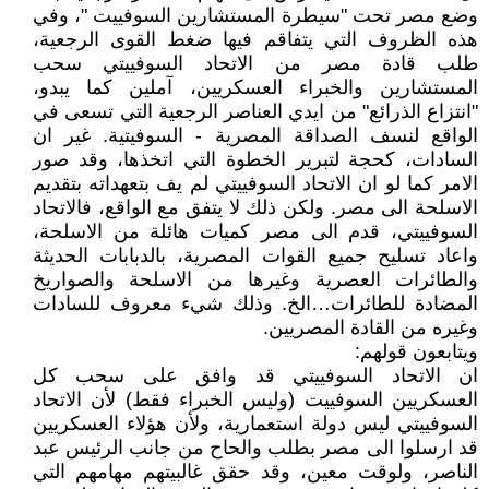
وضع مصر تحت "سيطرة المستشارين السوفييت "، وفي
هذه الظروف التي يتفاقم فيها ضغط القوى الرجعية،
طلب قادة مصر من الاتحاد السوفييتي سحب
المستشارين والخبراء العسكريين، آملين كما يبدو،
"انتزاع الذرائع" من ايدي العناصر الرجعية التي تسعى في
الواقع لنسف الصداقة المصرية - السوفيتية. غير ان
السادات، كحجة لتبرير الخطوة التي اتخذها، وقد صور
الامر كما لو ان الاتحاد السوفييتي لم يف بتعهداته بتقديم
الاسلحة الى مصر. ولكن ذلك لا يتفق مع الواقع، فالاتحاد
السوفييتي، قدم الى مصر كميات هائلة من الاسلحة،
واعاد تسليح جميع القوات المصرية، بالدبابات الحديثة
والطائرات العصرية وغيرها من الاسلحة والصواريخ
المضادة للطائرات…الخ. وذلك شيء معروف للسادات
وغيره من القادة المصريين.
ويتابعون قولهم:
ان الاتحاد السوفييتي قد وافق على سحب كل
العسكريين السوفييت (وليس الخبراء فقط) لأن الاتحاد
السوفييتي ليس دولة استعمارية، ولأن هؤلاء العسكريين
قد ارسلوا الى مصر بطلب والحاح من جانب الرئيس عبد
الناصر، ولوقت معين، وقد حقق غالبيتهم مهامهم التي