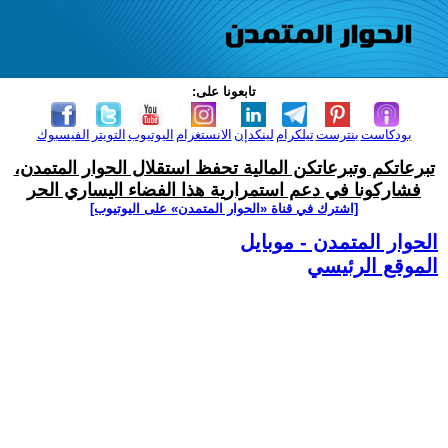
تابعونا على:
بودكاست
بنترست
تيلكرام
لينكدإن
الانستغرام
اليوتيوب
التويتر
الفيسبوك
تبرعاتكم وتبرعاتكن المالية تحفظ استقلال الحوار المتمدن،
فشاركونا في دعم استمرارية هذا الفضاء اليساري الحر
[اشترك في قناة ‫«الحوار المتمدن» على اليوتيوب]
الحوار المتمدن - موبايل
الموقع الرئيسي