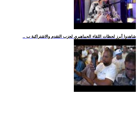
.. شاهدوا أبرز لحظات اللقاء الجماهيري لحزب التقدم والاشتراكية ب