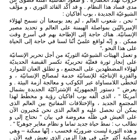
حروب تهدّد الحضارة ؛ و صعود الفاشيّة أمثلة قصوى عن
مدى فساد هذا النظام . و قد أكّد القائد الثوري ، و مؤلّف
الشيوعيّة الجديدة ، بوب أفاكيان :
" نحن ، شعوب العالم ، لم يعد بوسعنا أن نسمح لهؤلاء
الإمبرياليّين بمواصلة الهيمنة على العالم و تحديد مصير
الإنسانيّة. هناك حاجة إلى الإطاحة بهم في أسرع وقت
ممكن . و إنّه لواقع علميّ أنّنا لسنا في حاجة إلى الحياة
على هذا النحو ."
و تعمل الهيئات الشيوعيّة الثوريّة من أجل تحرير الإنسانيّة
على إنجاز ثورة فعليّة تحريريّة تكسر القبضة الحديديّة
لهؤلاء المضطهدين على المجتمع ، و تطلق العنان للموارد
والقدرة الإنتاجيّة للإنسانيّة خدمة لمصالح الإنسانيّة ، و
لتخطّى اللامساواة عبر الكوكب و معالجة أزمة البيئة . و
يعرض " دستور الجمهوريّة الإشتراكيّة الجديدة بشمال
أمريكا " ، الذى ألّفه بوب أفاكيان رؤية و مخطّط لهذا
المجتمع الجديد ، والإختلافات المفاتيح بين العالم الذى
يمكن أن نحصل عليه و العالم الذى نحن مُجبرون الآن
على العيش في ظلّه معروضة في بيان " نحتاج إلى و
نطالب ب : نمط حياة جديد تماما و نظام مغاير جوهريّا " .
و هذه الثورة ليست ضروريّة فحسب ، إنّها ممكنة – وهي
ممكنة أكثر حتّى في هذا الزمن الذى نعيش فيه الآن .