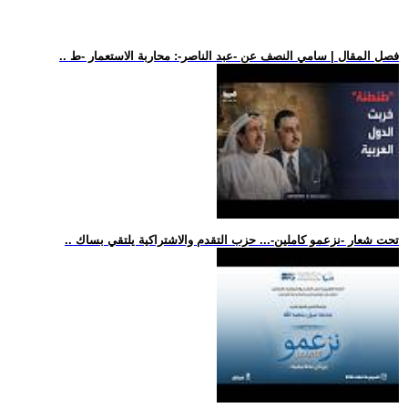
.. فصل المقال | سامي النصف عن -عبد الناصر-: محاربة الاستعمار -ط
.. تحت شعار -نزعمو كاملين-... حزب التقدم والاشتراكية يلتقي بساك