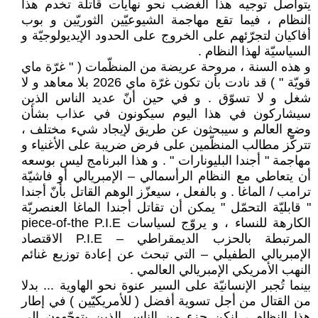
يتواصل توجيه هذا الغضب نحو نهايات قاتلة تخدم هذا
النظام ، فيما تقع مهاجمة الشيوعيّين الثوريّين و بوب
أفاكيان لتجرّئهم على الخروج على الحدود الإيديولوجيّة و
السياسيّة لهذا النظام .
و هذه السنة ، مروحة عريضة من المنظّمات ( " غرّة ماي
قويّة " ) قد نادت بأن تكون غرّة ماي 2026 بلا معاهد و لا
شغل و لا تسوّق . و في حين أنّ عديد الناس الذين
سيشاركون في هذا اليوم سيكونون في عذاب بشأن
وضع العالم و سيبحثون عن طريق لإيجاد شيء مختلف ،
تتركّز مطالب المنظّمين على فرض ضريبة على الأغنياء و
مهاجمة " أجندا البليونارات " . و هذا البرنامج ليس بوسعه
أن يتعاطي مع النظام الرأسمالي – الإمبريالي أو فاشيّة
ترامب / الماغا . و بالفعل ، سيعزّز الوهم القاتل بأنّ أجندا
" قابليّة التحمّل " يمكن أن تقاتل أجندا الماغا العنصريّة
الكارهة للنساء ، و يروّج لسياسات piece-of-the P.I.E
المرتبطة بالحزب الديمقراطي – P.I.E الاقتصاد
الإمبريالي الطفيلي – التي تبحث عن إعادة توزيع غنائم
النهب الأمريكي الإمبريالي العالمي .
بينما تُجبر الإنسانيّة على السير عنوة نحو الهاوية ... بدلا
من القتال من أجل تسوية أفضل ( للأمريكيّين ) في إطار
هذا النظام ، لنكن جزء من الناس الذين يتوجّهون إلى