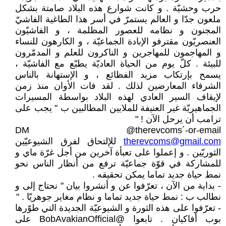
حرب وحشيّة . و كانت شوارع هذه البلاد صامتة بشكل
ملعون جدّا و العالم يستمرّ في أسر هذا الطاغية الفاشيّ
المجنون و نظامه للعصور المظلمة ، و الفاشيّون
العنصريّون مقترفو الإبادة الجماعيّة ، و الكارهون للنساء
و المهاجمون للمهاجرين و الناكرون للعلم و المدمّرون
للبيئة . كلّ يوم من الحياة العاديّة يطبّع مع الفاشيّة ،
يسمح بإرتكاب مزيد الفظائع ، و الإستهانة بالناس
الشرفاء المعارضين لذلك . لقد فات الأوان منذ زمن
لإيقاف السير العادي لهذه البلاد بواسطة المسيرات
الجماهيريّة غير العنيفة للملايين المطالبين ب " يجب على
ترامب أن يرحل الآن ! "
DM @therevcoms´-or-email
therevcoms@gmail.com
للإلتحاق لفرق الشيوعيّين
الثوريّين . و إعملوا على تعبأة آخرين من أجل غرّة ماي و
للمشاركة في قوّة جماعيّة ترفع من أنظار الناس نحو
نمط حياة جديد تماما يمكن تحقيقه .
- بداية من الآن ، تعرّفوا عن و أنشروا بيان " نحتاج إلى و
نطالب ب : نمط حياة جديد تماما و نظام مغاير جوهريّا . "
- تعرّفوا على هذه الثورة و الشيوعيّة الجديدة التي طوّرها
بوب أفاكيان . تابعوا @BobAvakianOfficial على