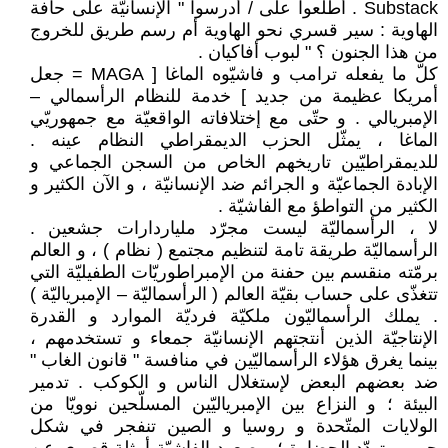
Substack . أطلعوا على / أدرسوا " الإنسانيّة على حافة
الهاوية : سير قسري نحو الهاوية أم رسم طريق للخروج
من هذا الجنون ؟ " لبوب أفاكيان .
كلّ ما يفعله ترامب و فاشيّوه الماغا [ MAGA = جعل
أمريكا عظيمة من جديد ] خدمة للنظام الرأسمالي –
الإمبريالي . و حتّى مع إختلافاته الواقعيّة مع جمهوريّي
الماغا ، يمثّل الحزب الديمقراطي النظام عينه .
للديمقراطيّين تاريخهم الخاص من السجن الجماعي و
الإبادة الجماعيّة و الجرائم ضد الإنسانيّة ، و الآن الكثير و
الكثير من التواطؤ مع الفاشيّة .
لا ، الرأسماليّة ليست مجرّد ملياردارات جشعين .
الرأسماليّة طريقة تامة لتنظيم مجتمع ( نظام ) ، و العالم
برمّته منقسم بين حفنة من الإمبراطوريّات الطفيليّة التي
تتغذّى على حساب بقيّة العالم ( الرأسماليّة – الإمبرياليّة )
. يملك الرأسماليّون ملكيّة فرديّة الموارد و القدرة
الإنتاجيّة الذين أنتجتهم الإنسانيّة جمعاء و تستخدمهم ،
بينما يغرق هؤلاء الرأسماليّين في منافسة " قانون الغاب "
ضد بعضهم البعض لإستغلال الناس و الكوكب . تدمير
البيئة ؛ و النزاع بين الإمبرياليّين المسلّحين نوويّا من
الولايات المتّحدة و روسيا و الصين تنفجر في شكل