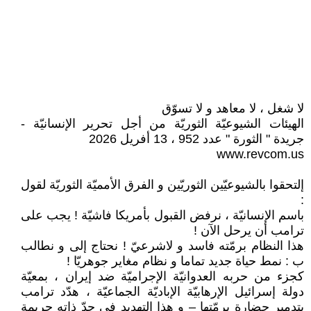
لا شغل ، لا معاهد و لا تسوّق
الهيئات الشيوعيّة الثوريّة من أجل تحرير الإنسانيّة -
جريدة " الثورة " عدد 952 ، 13 أفريل 2026
www.revcom.us
إلتحقوا بالشيوعيّين الثوريّين و الفرق الأمميّة الثوريّة لقول
:
باسم الإنسانيّة ، نرفض القبول بأمريكا فاشيّة ! يجب على
ترامب أن يرحل الآن !
هذا النظام برمّته فاسد و لاشرعيّ ! نحتاج إلى و نطالب
ب : نمط حياة جديد تماما و نظام مغاير جوهريّا !
كجزء من حربه العدوانيّة الإجراميّة ضد إيران ، بمعيّة
دولة إسرائيل الإرهابيّة الإباديّة الجماعيّة ، هدّد ترامب
بتدمير حضارة برمّتها – و هذا التهديد في حدّ ذاته جريمة