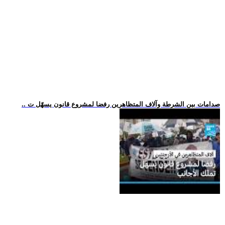
.. صدامات بين الشرطة وآلاف المتظاهرين رفضا لمشروع قانون يسهّل ت