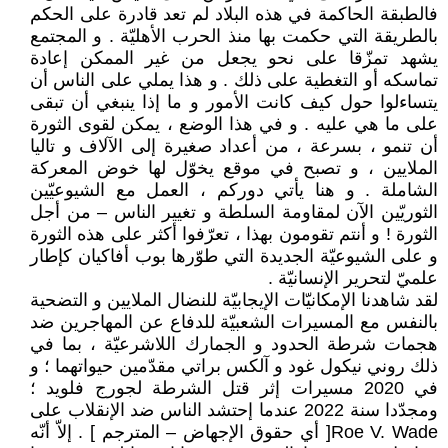
فالطبقة الحاكمة في هذه البلاد لم تعد قادرة على الحكم
بالطريقة التي حكمت بها منذ الحرب الأهليّة . و المجتمع
يشهد تمزّقا على نحو يجعل من غير الممكن إعادة
تماسكه أو التغطية على ذلك . و هذا يملي على الناس أن
يتساءلوا حول كيف كانت الأمور و ما إذا ينبغي أن تبقى
على ما هي عليه . و في هذا الوضع ، يمكن لقوى الثورة
أن تنمو ، بسرعة ، من أعداد صغيرة إلى الآلاف و تاليا
الملايين ، و تصبح في موقع يخوّل لها خوض المعركة
الشاملة . و هنا يأتي دوركم ، العمل مع الشيوعيّين
الثوريّين الآن لمقاومة السلطة و تغيير الناس – من أجل
الثورة ! و أنتم تقومون بهذا ، تعرّفوا أكثر على هذه الثورة
و على الشيوعيّة الجديدة التي طوّرها بوب أفاكيان كإطار
علميّ لتحرير الإنسانيّة .
لقد شاهدنا الإمكانيّات الإيجابيّة للنضال الملايين و التضحية
بالنفس مع المسيرات الشعبيّة للدفاع عن المهاجرين ضد
هجمات شرطة الحدود و الجمارك اللاشرعيّة ، بما في
ذلك روني نيكول غود و آلكس براتي مقدّمين حيواتهما ؛ و
في 2020 مسيرات إثر قتل الشرطة لجورج فلويد ؛
ومجدّدا سنة 2022 عندما إحتشد الناس ضد الإنقلاب على
Roe V. Wade[ أي حقوق الإجهاض – المترجم ] . إلاّ أنّه