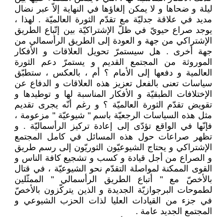
ليلة و ضحاها و لا يمكن إلغاؤها في النهاية إلاّ عبر نضال
مديد في علاقة جدليّة مع تقدّم الثورة العالميّة . لهذا ،
يوجد صراع حيويّ في ظلّ الإشتراكيّة بين إتّباع الطريق
الإشتراكي من جهة و العودة إلى الطريق الرأسمالي من
جهة أخرى . هل سيستمرّ تحويل العلاقات و الأفكار
الموروثة من المجتمع القديم و يستمرّ دعم الثورة
العالمية و دفعها إلى الأمام ؟ أم ، بالعكس ، ستطبّق
سياسات تعنى بالفعل تعزيز هذه العلاقات و الدفاع عن
الإختلافات الطبقيّة و الأفكار المناسبة لها و توطيدها و
تقويض تقدّم الثورة العالميّة ؟ و رغم أنّه يجرى تقديم
مثل هذه السياسات الرجعيّة باسم " شيوعيّة " مزعومة ،
فإنّها في الواقع تؤدّى إلى إعادة تركيز الرأسماليّة . و
تظهر صراعات حول هذه المسائل في كامل المجتمع
الإشتراكي و يحتاج الشيوعيّون الثوريّون إلى رسم طريق
و الصراع من أجل قيادة و كسب و تشجيع كافة الناس و
القوى الممكنة لمواصلة التقدّم نحو الشيوعيّة ، في قتال
بالأخصّ مع " أتباع الطريق الرأسمالي " الممثّلين
لطموحات البرجوازيّة الجديدة و الذين يتركّزون بالأخصّ
في جزء من القيادات العليا لذات الحزب الشيوعي و
المجتمع الجديد عامة .