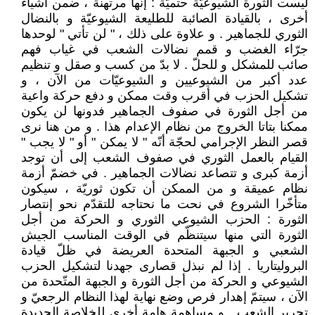
ليست الثورة الشيوعيّة حتميّة : إنّها مرتهنة ، ضمن أشياء
أخرى ، بالقيادة الصائبة للطليعة الشيوعيّة و بالنضال
الثوري للجماهير . و علاوة على ذلك ، " لن تأتي " لوحدها
جرّاء الغضب و قمم نضالات الشعب في غياب فهم
صائب للمشكل و للحلّ . لا بدّ من كسب و صقل و تنظيم
عدد أكبر من الشيوعيين و الشيوعيّات من الآن ، و
تشكيل الحزب في أقرب وقت ممكن و دفع حركة واعية
من أجل الثورة في صفوف الجماهير فدونها لن يكون
ممكنا بتاتا الخروج من نظام الإعدام هذا . و من هنا نرى
قصر النظر الإجرامي لحجّة أنّه " لا يمكن " أو " لا يجب "
القيام بالعمل الثوري في صفوف الشعب إلى أن توجد
أزمة كبرى و تتصاعد نضالات الجماهير . في خضمّ أزمة
نظام عميقة و من الممكن أن تكون ثوريّة ، سيكون
متأخّرا الشروع في نحت ما نحتاجه للتقدّم نحو إنتصار
الثورة : الحزب الشيوعي الثوري و الحركة من أجل
الثورة التي منها سيتنظّم في الوقت المناسب الجيش
الشعبي و الجبهة المتحدة العريضة في ظلّ قيادة
البروليتاريا . إذا لم نبذل قصارى جهدنا لتشكيل الحزب
الشيوعي و الحركة من أجل الثورة و الجبهة المتّحدة من
الآن ، سيتمّ إهدار فرص وضع نهاية لهذا النظام الرجعيّ و
تحرير الشعب . و مساهمة هامة أخرى للخلاصة الجديدة