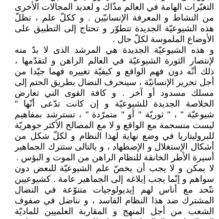
التغيّرات الهامة في العالم مذّاك و لعديد المجالات الأخرى
من النشاط و المعرفة الإنسانيّين . و ككلّ علم ، تظلّ
هذه الشيوعيّة الجديدة تتطوّر و تحتاج إلى التطبيق على
الأوضاع الملموسة لكلّ حال .
و هذه الشيوعيّة الجديدة هي المرشد الذى لا بدّ منه
لإنتصار الثورة الشيوعيّة في العالم الراهن و لتقدّمها ،
ذلك أنّه دون فهم الواقع و كيفيّة تغييره فهما جيّدا من
أجل تحرير الإنسانيّة ، سينحرف النضال بطريق الحتم إلى
مسلك مسدود أو آخر . و كافة القوى التي تعارض
الخلاصة الجديدة للشيوعيّة و إن كانت تدّعى أنّها "
شيوعيّة " ، " ثوريّة " أو " متمرّدة " ، تسترشد بمفاهيم
ليست منسجمة مع الواقع و لا مع المصالح الأكثر جوهريّة
للبروليتاريا في وضع نهاية لهذا النظام و لكلّ شكل من
أشكال الإستغلال و الإضطهاد ، و بالتالى ستترك الجماهير
أسيرة الأطر الخانقة للنظام الراهن من الموت و البؤس .
لا يمكن و لا يجب أن يخصّ علم الشيوعيّة للبعض دون
سواهم و إنّما يجب إبلاغه إلى الجماهير عامة . كشيوعيين
نتّحد مع أناس لهم إيديولوجيات متنوّعة في النضال
المشترك ضد هذا النظام الفاسد ، و نناضل في صفوف
الشعب من أجل المنهج و المقاربة العلميين للماديّة