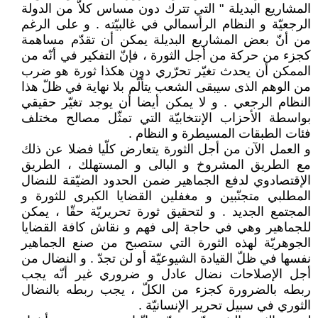
المشاريع البديلة " التي تترك دون مساس كلاّ من الدولة
الرجعيّة و النظام الرأسمالي في غالبيّته . و على الرغم
من أنّ بعض المشاريع البديلة يمكن أن تقدّم مساهمة
كجزء من حركة من أجل الثورة ، فإنّ التفكير في أنّه من
الممكن أن يحدث تغيّر تحرّري دون هكذا ثورة هو ضرب
من الوهم الذى سيبقى الشعب يتألّم بلا نهاية في ظلّ هذا
النظام الرجعي . و لا يمكن أيضا أن يوجد تغيّر حقيقي
بواسطة الأحزاب الإنتخابيّة التي تمثّل مصالح مختلف
فئات الطبقات المسيطرة و النظام .
و العمل الآن من أجل الثورة يتعارض كلّيا فضلا عن ذلك
مع الطريق المشروخ و البالى و المستهلك ، الطريق
الإقتصادوي لدفع الجماهير ضمن الحدود الضيّقة للنضال
المطلبي متجنّبين و مغفلين القضايا الكبرى للثورة و
المجتمع الجديد . و لتحقيق ثورة تحريريّة حقّا ، يمكن
للجماهير وهي في حاجة إلى فهم و نقاش كافة القضايا
الجوهريّة لهذه الثورة التي ستصبح من صنع الجماهير
نفسها في ظلّ القيادة الشيوعيّة أو لن تجدّ . و النضال من
أجل الإصلاحات نضال عادل و ضروري غير أنّه يجب
ربطه بالضرورة كجزء من الكلّ ، يجب ربطه بالنضال
الثوري في سبيل تحرير الإنسانيّة .