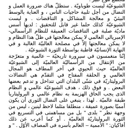
الشيوعيّة ليست طوباويّة . ستظلّ هناك ضرورة العمل و
النضال من أجل تلبية حاجيات الناس ، و العناية بالوسط
البيئيّ و معالجة المشاكل و التناقضات . و ليست
الشيوعيّة كذلك حلما غير قابل للتحقيق : لديها أسس
ماديّة صلبة في التناقضات العميقة للنظام الرأسمالي-
الإمبريالي العالمي لا يمكن معالجتها في ظلّ هذا النظام و
لا يمكن معالجتها إلاّ في مصلحة الغالبيّة الغالبة و في
النهاية الإنسانيّة قاطبة بواسطة الثورة الشيوعيّة .
إنّنا منغمسون في سيرورة تاريخيّة – عالمية و متعرّجة
من الإنتقال من الرأسماليّة العالميّة إلى الشيوعيّة
العالميّة حيث الحيوي في آخر المطاف هو المجال
العالمي و الحلقة المفتاح في التقدّم هي النضالات
البروليتاريّة في شتّى البلدان التي تتداخل و تدعم بعضها
البعض . و فوق ذلك ، هدف الشيوعيّة عالمي و النظام
الذى يجب الحاق الهزيمة به نظام عالمي و البروليتاريا
طبقة عالميّة . لهذا ، ينبغي على النضال الثوري أن يكون
أمميّا بصورة عميقة ، منطلقا مثلما لاحظ لينين ، ليس من
وجهة نظر " بلدى " بل من مساهمتى في التسريع في
الثورة البروليتاريّة العالميّة . أو كما أعرب عن ذلك
أفاكيان: " الأممية – العالم بأسره فى المصاف الأوّل . " و