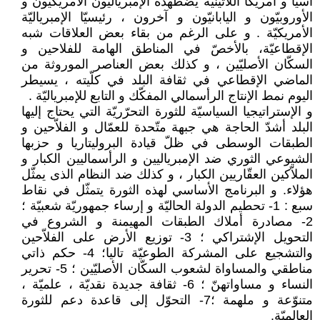
آسيا و أمريكا اللاتينيّة يضطهدُه الإمبرياليّون الأمريكيّون و
الأوروبيّون و اليابانيّون و آخرون ، رئيسيّا الإمبرياليّة
الأمريكيّة . و على الرغم من بقاء بعض العلاقات شبه
الإقطاعيّة، بالأخصّ في المناطق الهامة للفلاحين و
السكّان الأصليّين ، و كذلك بعض العناصر الموروثة من
الماضي الإقطاعي في ثقافة البلد في كلّيته ، يسيطر
اليوم نمط الإنتاج الرأسمالي المفكّك و التابع للإمبرياليّة .
و الإستراتيجيا السياسيّة للثورة التحرّريّة التي يحتاج إليها
البلد أشدّ الحاجة هي جبهة متّحدة للعمّال و الفلاّحين و
الطبقات الوسطى في ظلّ قيادة البروليتاريا و حزبها
الشيوعي الثوري ضد الإمبرياليين و الرأسماليين الكبار و
الملاّكين العقّاريين الكبار ، و كذلك ضد النظام الذى يمثّل
هؤلاء. و البرنامج الأساسي لهذه الثورة يتمثّل في نقاط
سبع : 1- تحطيم الدولة الحاليّة و إرساء جمهوريّة شعبيّة ؛
2- مصادرة أملاك الطبقات المهيمنة و الشروع في
التحويل الإشتراكي ؛ 3- توزيع الأرض على الفلاّحين
والتشجيع على المشركة الطوعيّة تاليا؛ 4- حكم ذاتي
مناطقي والمساواة لشعوب السكّان الأصليّين ؛ 5- تحرير
النساء و مساواتهنّ ؛ 6- ثقافة جديدة نقديّة ، علميّة ،
متنوّعة و ملهمة ؛7- التحوّل إلى قاعدة دعم للثورة
العالميّة.