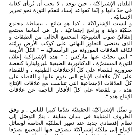
البلدان الإشتراكيّة ، حين توجد ، لا يجب أن تُرتأى كغاية
في حدّ ذاتها و إنّما كقواعد إسناد لتقدّم الثورة نحو تحرير
الإنسانيّة .
و ليست الإشتراكيّة ، كما هو شائع ، ببساطة مجتمع
ملكيّة دولة و برامج إجتماعيّة ، بل هي أساسا مجتمع
إنتقاليّ صوب الشيوعيّة المجتمع الخالى من الطبقات و
الذى يقتضى التجاوز النهائي على كوكب الأرض برمّته
لكافة العلاقات الموروثة من الرأسماليّة – " الكلّ الأربعة
" التي تحدّث عنها ماركس : " هذه الإشتراكية إعلان
للثورة المستمرّة ، الدكتاتورية الطبقية للبروليتاريا كنقطة
ضرورية للقضاء على كلّ الإختلافات الطبقية ، و للقضاء
على كلّ علاقات الإنتاج التى تقوم عليها و للقضاء على
كلّ العلاقات الإجتماعية التى تتناسب مع علاقات الإنتاج
هذه ، و للقضاء على كلّ الأفكار الناجمة عن علاقات
الإنتاج هذه ".
و تمثّل الإشتراكيّة الحقيقيّة تقدّما كبيرا للناس . و وفق
الظروف المتباينة في بلدان متباينة ، يتمّ التوصّل إلى
نظام إقتصادي جديد عند تغيير الملكيّة الخاصة لوسائل
الإنتاج إلى ملكيّة إشتراكيّة يتصرّف فيها المجتمع تصرّفا