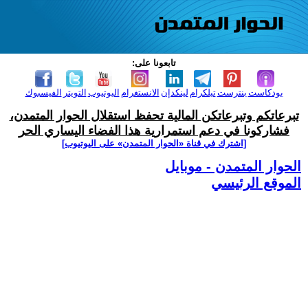
تابعونا على:
بودكاست
بنترست
تيلكرام
لينكدإن
الانستغرام
اليوتيوب
التويتر
الفيسبوك
تبرعاتكم وتبرعاتكن المالية تحفظ استقلال الحوار المتمدن،
فشاركونا في دعم استمرارية هذا الفضاء اليساري الحر
[اشترك في قناة ‫«الحوار المتمدن» على اليوتيوب]
الحوار المتمدن - موبايل
الموقع الرئيسي