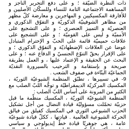
ذات النظرة الضيّقة ؛ و على دفع التحرير الناجز و
المساهمة الاجتماعية التامة للنساء وللسكّان الأصليين و
للأفارقة المكسيكيين و المهاجرين و معارضة كلّ مظهر
من مظاهر الشوفينيّة الذكوريّة و التفوّق الذكوري و
العنصريّة و التمييز العنصري ؛ و على التشجيع على
الأمميّة و ليس على القوميّة ؛ و على التشجيع على
علاقات حميميّة قائمة على الحبّ و الإحترام المتبادل
عوضا عن العلاقات الإضطهاديّة و التفوّق الذكوري ؛ و
على الإقرار بحقّ التنوّع الجنسيّ و الدفاع عنه ؛ و على
البحث عن الحقيقة و الإعتماد عليها ، و العمل بطريقة
صريحة و بإستقامة و الترحيب بالسيرورة النقديّة
الجماعيّة البنّاءة في صفوف الشعب .
9- في تسييرها ، تطبّق المنظمة الشيوعيّة الثوريّة ،
المكسيك المركزيّة الديمقراطيّة و توجُّه اللبّ الصلب مع
الكثير من المرونة على أساس اللبّ الصلب :
المنظّمة الشيوعيّة الثوريّة ، المكسيك منظّمة ما قبل
حزبيّة تحمّلت مسؤوليّة قيادة النضال من أجل تشكيل
الحزب الشيوعي الثوري في المكسيك كفيلق من فيالق
الحركة الشيوعية العالمية . قيادتها ، ككلّ قيادة شيوعيّة
عامة ، هي جوهريّا قيادة خطّ إيديولوجي و سياسي