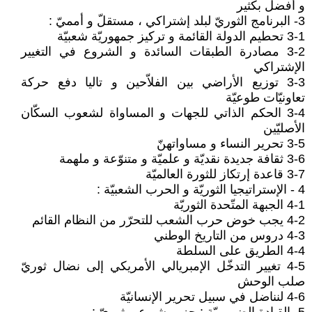
و أفضل بكثير
3- البرنامج الثوريّ لبلد إشتراكي ، مستقلّ و أمميّ :
3-1 تحطيم الدولة القائمة و تركيز جمهوريّة شعبيّة
3-2 مصادرة الطبقات السائدة و الشروع في التغيير
الإشتراكي
3-3 توزيع الأراضي بين الفلاّحين و تاليا دفع حركة
تعاونيّات طوعيّة
3-4 الحكم الذاتي للجهات و المساواة لشعوب السكّان
الأصليّين
3-5 تحرير النساء و مساواتهنّ
3-6 ثقافة جديدة نقديّة و علميّة و متنوّعة و ملهمة
3-7 قاعدة إرتكاز للثورة العالميّة
4 - الإستراتيجيا الثوريّة و الحرب الشعبيّة :
4-1 الجبهة المتّحدة الثوريّة
4-2 يجب خوض حرب الشعب للتحرّر من النظام القائم
4-3 دروس من التاريخ الوطني
4-4 الطريق على السلطة
4-5 تغيير التدخّل الإمبريالي الأمريكي إلى نضال ثوريّ
صلب الوحش
4-6 لنناضل في سبيل تحرير الإنسانيّة