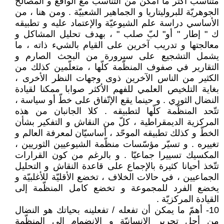
متناسب أكثر ما أمكن من التناسب مع الواقع و المصالح
الجوهريّة للبروليتاريا و الجماهير الشعبيّة . ومن هنا ، من
الأساسي دراسة علم الشيوعيّة والإعتماد عليه و تطبيقه
ك " إطار " أو" لبّ صلب " ، بهدف تحليل المشاكل و
معالجتها و تدريب آخرين على القيام بالشيء ذاته ، ما
يشمل التشجيع على سيرورة من البحث الصارم و
التقارير في صفوف المنظّمة كلّها ، متعلّمين كذلك من
الكثير من الناس الآخرين ذوى وجهات النظر الأخرى ،
بغاية التلخيص العلمي للفهم الأكثر صوابا ممكنا لقيادة
النضال الثوري . و حينما يقع الإتّفاق على خطّ أو سياسة ،
تتّحد المنظّمة كلّها لتطبيقه . كلا الجانبان من هذه
المركزية الديمقراطية ، كلّ من النقاش و التفكير بشأن
الخطّ و كذلك تطبيقه الموحّد ، أساسيّان لمعرفة العالم و
تغييره . و تسيّر مؤسّسات منظّمة الشيوعيين الثوريين ،
المكسيك تسييرا جماعيّا . و بالرغم من كون القرارات
تتّخذ أحيانا كثيرة بالإجماع على قاعدة النقاش و التحليل
الجماعيين ، في حالات الخلاف ، تخضع الأقليّة للأغلبيّة و
يخضع الفرد للمجموعة و تخضع كامل المنظّمة إلى
القيادة المركزيّة .
10- أهمّ ما يمكن أن تفعله / تفعلينه بحياتك هو النضال
من أجل تحرير الإنسانيّة و الإنضمام إلى المنظّمة