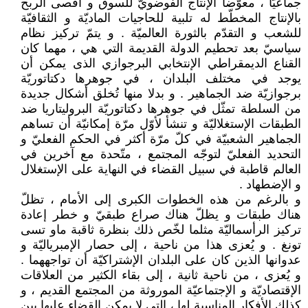
جماعيّا ، معوّضا الإنتاج الفوضويّ للسوق و أقصى الربح
بالإنتاج المخطّط له تلبية للحاجيات الماديّة و الثقافيّة
للشعب و التقدّم بالثورة العالميّة . و يتمّ تركيز نظام
سياسيّ بعد تحطيم الدولة القديمة التي هي ، مهما كان
القناع الديمقراطي الإنتخابي البرجوازي الذى يمكن أن
يوجد في مختلف البلدان ، في جوهرها دكتاتوريّة
برجوازيّة ضد الجماهير . و بدلا منها تُخلق أشكال جديدة
من السلطة تمثّل في جوهرها دكتاتوريّة البروليتاريا ضد
الطبقات الإستغلاليّة و تنشأ لأوّل مرّة إمكانيّة أن تساهم
الجماهير الشعبيّة في كلّ مرّة أكثر في الحكم الفعليّ و
التحديد الفعليّ لتوجّه المجتمع ، متّحدة مع آخرين في
العالم قاطبة في سبيل القضاء في النهاية على الإستغلال
و الإضطهاد .
و بالرغم من هذه الخطوات الكبرى إلى الأمام ، تظلّ
هناك طبقات و يظلّ هناك صراع طبقيّ و خطر إعادة
تركيز الرأسماليّة مثلما لخّص ذلك بنظرة ثاقبة ماو تسى
تونغ . و يُعزى هذا من ناحية ، إلى حصار الإمبرياليّة و
عدوانها الذين كان على البلدان الإشتراكيّة أن تواجههما .
و يُعزى ، من ناحية ثانية ، إلى بقاء الكثير من العلاقات
الإقتصاديّة و الإجتماعيّة الموروثة من المجتمع القديم ، و
كذلك الأفكار المناسبة لها ، التي لا يمكن القضاء عليها بين