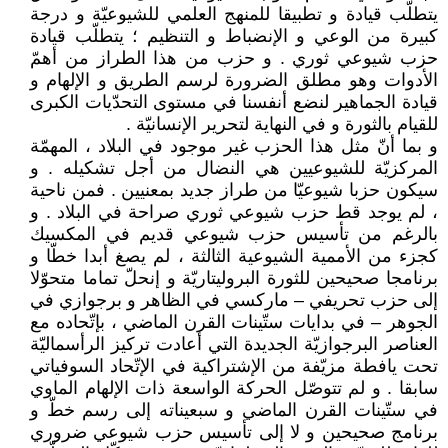
يتطلّب قيادة و تطبيقا للمنهج العلمي للشيوعيّة و درجة
كبيرة من الوعي و الإنضباط و التنظيم ؛ يتطلّب قيادة
حزب شيوعي ثوري . و حزب من هذا الطراز من أهمّ
الأدوات وهو مطلق الضرورة لرسم الطريق و الإلهام و
قيادة الجماهير لنضع أنفسنا في مستوى التحدّيات الكبرى
للقيام بالثورة و في النهاية لتحرير الإنسانيّة .
و بما أنّ مثل هذا الحزب غير موجود في البلاد ، المهمّة
المركزيّة للشيوعيين هي النضال من أجل تشكيله . و
سيكون حزبا شيوعيّا من طراز جديد بمعنيين . فمن ناحية
، لم يوجد قط حزب شيوعي ثوري صراحة في البلاد . و
بالرغم من تأسيس حزب شيوعي قديم في المكسيك
كجزء من الأممية الشيوعية الثالثة ، لم يصغ أبدا خطّا و
برنامجا صحيحين للثورة البروليتاريّة و إنحلّ تماما متحوّلا
إلى حزب تحريفي – ماركسي في الظاهر و برجوازي في
الجوهر – في بدايات ستّينات القرن الماضي ، بإتّحاده مع
العناصر البرجوازيّة الجديدة التي أعادت تركيز الرأسماليّة
تحت يافطة مزيّفة من الإشتراكية في الإتّحاد السوفياتي
سابقا . و لم تتوصّل الحركة الواسعة ذات الإلهام الماوي
في ستّينات القرن الماضي و سبعيناته إلى رسم خطّ و
برنامج صحيحين و لا إلى تأسيس حزب شيوعي ضروري