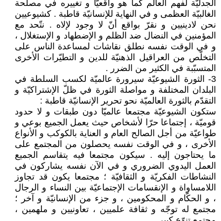
الجدليّة لفهم العالم كما هو واقعيّا و تغييره في مصلحة
الغالبيّة العظمى و في النهاية للإنسانيّة قاطبة . كشيوعيين
نحن لادينيين و نقرّ بواقع أنّ لا وجود لإلاه . نتّحد مع
المؤمنين في النضال ضد الظلم و الإضطهاد و الإستغلال ،
و في الوقت نفسه نطلق نقاشات لمساعدة الناس على
التخلّص من العراقيل الذهنيّة للدين و التطيّرات الأخرى
المتسبّبة في الكثير من الضرر .
3- الثورة الشيوعيّة سيرورة عالميّة لكسب السلطة في
البلدان المختلفة و مواصلة الثورة في ظلّ الإشتراكيّة و
التقدّم بالثورة العالميّة نحو تحرير الإنسانيّة قاطبة :
ستكون الشيوعيّة مجتمعا عالميّا دون طبقات و لا حدود
قوميّة ، إجتماعا حرّا لأشخاص حيث يعمل الجميع بوعي و
طواعيّة من أجل الصالح العام و العناية بالكوكب و الأنواع
الأخرى ، و في الوقت نفسه يحصلون من المجتمع على
ما يحتاجون إليه . سيكون مجتمعا فيه يتقاسم الجميع
العمل اليدوي الضروري و في الآن نفسه يشاركون في
النشاطات الفكريّة و الثقافيّة ؛ مجتمعا يكون قد تجاوز
اللامساواة و الإنقسامات الإجتماعيّة بين النساء و الرجال
، و الحكّام و المحكومين ، و جزء من الإنسانيّة و آخر ؛
مجتمع له توجّه و ثقافة علميين ، تعاونيين و ملهمين ،
مجتمع تنوّع كبير .