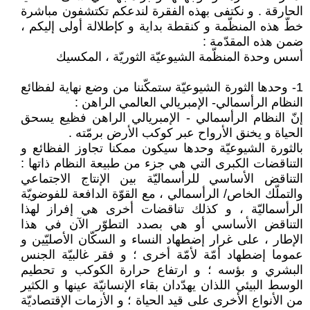
الحارقة . و نكتفى بهذه الفقرة لندعكم تكتشفون مباشرة
خطّ هذه المنظّمة و كنقطة بداية و كإطلالة أولى إليكم ،
ضمن هذه المقدّمة :
أسس وحدة المنظّمة الشيوعيّة الثوريّة ، المكسيك
1- وحدها الثورة الشيوعيّة ستمكّننا من وضع نهاية لفظائع
النظام الرأسمالي- الإمبريالي العالمي الراهن :
إنّ النظام الرأسمالي - الإمبريالي الراهن فظيع يسحق
الحياة و يخنق الأرواح عبر كوكب الأرض برمّته .
بالثورة الشيوعيّة وحدها سيكون ممكنا تجاوز الفظائع و
التناقضات الكبرى التي هي جزء من طبيعة النظام ذاتها :
التناقض الأساسي للرأسماليّة بين الإنتاج الاجتماعي
والتملّك الخاص/ الرأسمالي ، مع القوّة الدافعة للفوضويّة
الرأسماليّة ، و كذلك تناقضات أخرى هي إفراز لهذا
التناقض الأساسي أو هي بصدد التطوّر الآن في هذا
الإطار ، على غرار إضطهاد النساء و السكّان الأصليّين و
عموما إضطهاد أمّة لأمّة أخرى ؛ و فقر غالبيّة الجنس
البشري و بؤسه ؛ و ارتفاع حرارة الكوكب و تحطيم
الوسط البيئي اللذان يهدّدان بقاء الإنسانيّة عينها و الكثير
من الأنواع الأخرى على قيد الحياة ؛ و الأزمات الإقتصاديّة