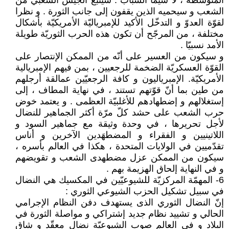
المتوسّطة ، لا سيما الشباب . سينبع الجيش الشعبي من
الشعب و سيحميه الذين يقفون إلى جانب الثورة . و نظرا
لقوّة العدوّ و التدخّل الأكيد للإمبرياليّة الأمريكيّة بأشكال
مختلفة ، من المرجّح أن تكون هذه الحرب الثوريّة طويلة
الأمد نسبيّا .
و سيكون من العسير على أنّه من الممكن الإنتصار على
القوّة العسكريّة الضخمة للرجعيين ، بمن فيهم الإمبريالية
الأمريكيّة. الإمبرياليون و كافة الرجعيّين عمالقة أرجلهم
من طين بما أنّ قوّتهم تستند ، في نهاية المطاف ، إلى
إستغلالهم و إضطهادهم للأغلبيّة العظمى . و يعتمد خوض
حرب الشعب على حشد كلّ مرّة أكثر الجماهير للنضال
لأجل تحريرها ، في وحدة وثيقة مع جماهير السود و
اللاتينيين و الفقراء و المضطهَدين الآخرين و أناس
تقدّميين في الولايات المتحدة ، هكذا في العالم بأسره ،
سيكون من الممكن عزل مضطهدى الشعب و تقويضهم
و في النهاية إلحاق الهزيمة بهم .
6- المهمّة المركزيّة للشيوعيّين في المكسيك هي النضال
في سبيل تشكيل الحزب الشيوعي الثوري :
إنّ النضال الثوري الذى يستهدف دفن النظام الإجرامي
الحالي و تشييد نظام جديد إشتراكي و مواصلة الثورة في
البلاد و في العالم صوب الشيوعيّة نضال معقّد و شاق