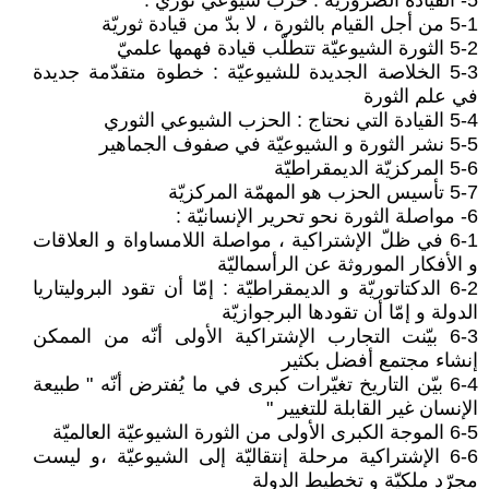
5- القيادة الضروريّة : حزب شيوعي ثوريّ :
5-1 من أجل القيام بالثورة ، لا بدّ من قيادة ثوريّة
5-2 الثورة الشيوعيّة تتطلّب قيادة فهمها علميّ
5-3 الخلاصة الجديدة للشيوعيّة : خطوة متقدّمة جديدة
في علم الثورة
5-4 القيادة التي نحتاج : الحزب الشيوعي الثوري
5-5 نشر الثورة و الشيوعيّة في صفوف الجماهير
5-6 المركزيّة الديمقراطيّة
5-7 تأسيس الحزب هو المهمّة المركزيّة
6- مواصلة الثورة نحو تحرير الإنسانيّة :
6-1 في ظلّ الإشتراكية ، مواصلة اللامساواة و العلاقات
و الأفكار الموروثة عن الرأسماليّة
6-2 الدكتاتوريّة و الديمقراطيّة : إمّا أن تقود البروليتاريا
الدولة و إمّا أن تقودها البرجوازيّة
6-3 بيّنت التجارب الإشتراكية الأولى أنّه من الممكن
إنشاء مجتمع أفضل بكثير
6-4 بيّن التاريخ تغيّرات كبرى في ما يُفترض أنّه " طبيعة
الإنسان غير القابلة للتغيير "
6-5 الموجة الكبرى الأولى من الثورة الشيوعيّة العالميّة
6-6 الإشتراكية مرحلة إنتقاليّة إلى الشيوعيّة ،و ليست
مجرّد ملكيّة و تخطيط الدولة