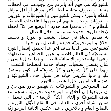
للشيوعيّة هي فهم أنّه بالرغم من وجودهم في لحظات
متباينة و ظروف متباينة أحيانا أكثر مواتاة أو أقلّ مواتاة
للتقدّم بالثورة ، يمكن للشيوعيين و الشيوعيّات و الثوريين
و الثوريّات و يجب عليهم أن يفهموا التناقضات الحقيقيّة
للنظام و " أن يدفعوا ضد حدود " الوضع في كلّ لحظة
لإيجاد ظروف جديدة مواتية من خلال النضال .
8- تقديم الحياة في سبيل الشعب و الثورة و تجسيد
أخلاق و قيم تحريريّة جديدة و النضال من أجلها :
كشيوعيين ليس لدينا هدف آخر عدا تحقيق إنتصار الثورة
الشيوعيّة في العالم قاطبة و تحرير الجماهير المضطهَدَة
و في النهاية تحرير الإنسانيّة قاطبة . و هذا نضال قاسي و
شاق يقتضى تضحيات جسام خدمة لمصلحة الشعب ،
ولهذا على كلّ شيوعي و كلّ شيوعيّة أن يكون مستعدّا
قلبا و قالبا لتكريس حياته في سبيل هدف الشيوعيّة و
لتقديم الحياة من أجل الشعب و الثورة .
على الشيوعيين و الشيوعيّات أن ينهضوا بدور نموذجيّ و
أن يروّجوا إلى أخلاق و قيم جديدة تحريريّة تنسجم مع
هدف الشيوعيّة و إلغاء " الكلّ الأربعة " ، التي تشمل ،
ضمن أشياء أخرى ، العناية في المقام الأوّل بالثورة و
بالصالح العام و بالآخرين ، على عكس الأنانيّة البرجوازيّة