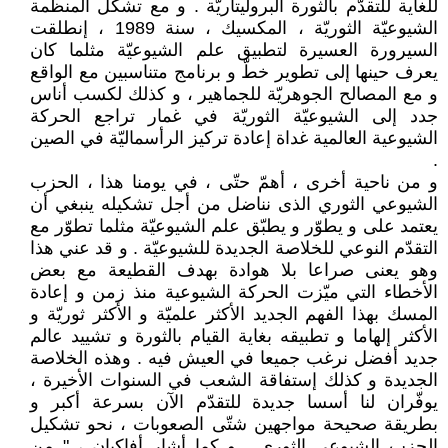
للغاية للتقدّم بالثورة البروليتاريّة . و مع تشكّل المنظّمة
الشيوعيّة الثوريّة ، المكسيك ، سنة 1989 ، إنطلقت
السيرورة العسيرة لتطبيق علم الشيوعيّة مثلما كان
يعرف حينها إلى تطوير خطّ و برنامج متناسبين مع الواقع
و مع المصالح الجوهريّة للجماهير ، و كذلك لكسب أناس
جدد إلى الشيوعيّة الثوريّة في غمار تراجع الحركة
الشيوعية العالمية غداة إعادة تركيز الرأسماليّة في الصين
.
و من ناحية أخرى ، أهمّ حتّى ، في يومنا هذا ، الحزب
الشيوعي الثوري الذى نناضل من أجل تشكيله ينبغي أن
يعتمد على و يطوّر و يطبّق علم الشيوعيّة مثلما تطوّر مع
التقدّم النوعي للخلاصة الجديدة للشيوعيّة . و قد عني هذا
وهو يعنى صراعا بلا هوادة بهدف القطيعة مع بعض
الأخطاء التي ميّزت الحركة الشيوعية منذ زمن و إعادة
المسك بهذا الفهم الجديد الأكثر علميّة و الأكثر ثوريّة و
الأكثر إلهاما و تطبيقه بغاية القيام بالثورة و تشييد عالم
جديد أفضل نرغب جميعا في العيش فيه . وهذه الخلاصة
الجديدة و كذلك إستفاقة الشعب في السنوات الأخيرة ،
يوفّران لنا أسسا جديدة للتقدّم الآن بسرعة أكبر و
بطريقة صحيحة مواجهين شتّى الصعوبات ، نحو تشكيل
الحزب الشيوعي الثوري . و كما أشار أفاكيان ، " من