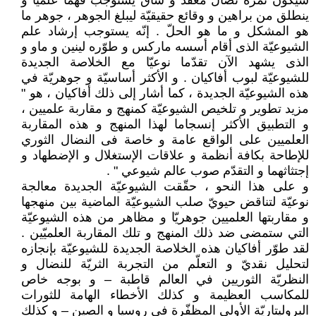
سيكون ثمرة نضال معقّد و شاق يستوجب فهما علميّا و
ينطلق من براهين و وقائع حقيقيّة ليبلغ الجوهر ، جوهر ما
هو المشكل و ما هو الحلّ . إنّه يستوجب إرشاد علم
الشيوعيّة الذى أقام أسسه ماركس و طوّره لينين و ماو و
الذى يشهد الآن تقدّما نوعيّا مع الخلاصة الجديدة
للشيوعيّة لبوب أفاكيان . و الأكثر أساسيّة و جوهريّة في
هذه الشيوعيّة الجديدة ، كما أشار إلى ذلك أفاكيان ، هو "
مزيد تطوير و تلخيص الشيوعيّة كمنهج و مقاربة علميين ،
و التطبيق الأكثر إنسجاما لهذا المنهج و هذه المقاربة
العلميين على الواقع عامة و خاصة فى النضال الثوري
للإطاحة بكافة أنظمة و علاقات الإستغلال و الإضطهاد و
إجتثاثهما و التقدّم صوب عالم شيوعي " .
و على هذا النحو ، حقّقت الشيوعيّة الجديدة معالجة
نوعيّة لتناقض حيويّ صلب الشيوعيّة الماضية بين منهجها
و مقاربتها العلميين جوهريّا و مظاهر من هذه الشيوعيّة
التي ستمضى ضد ذلك المنهج و تلك المقاربة العلميّين .
لقد طوّر أفاكيان هذه الخلاصة الجديدة للشيوعيّة بإنجازه
لتحليل نقديّ و التعلّم من التجربة الثريّة للنضال و
النظريّة الثوريين في العالم قاطبة – و بوجه خاص
للمكاسب العظيمة و كذلك الأخطاء الهامة للثورات
البروليتاريّة الأولى المظفّرة في روسيا و الصين – و كذلك