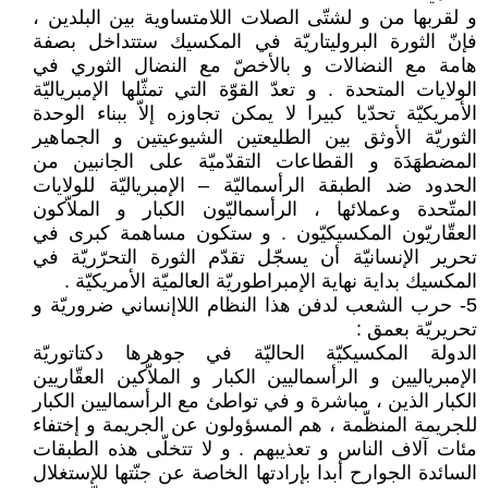
و لقربها من و لشتّى الصلات اللامتساوية بين البلدين ،
فإنّ الثورة البروليتاريّة في المكسيك ستتداخل بصفة
هامة مع النضالات و بالأخصّ مع النضال الثوري في
الولايات المتحدة . و تعدّ القوّة التي تمثّلها الإمبرياليّة
الأمريكيّة تحدّيا كبيرا لا يمكن تجاوزه إلاّ ببناء الوحدة
الثوريّة الأوثق بين الطليعتين الشيوعيتين و الجماهير
المضطهَدَة و القطاعات التقدّميّة على الجانبين من
الحدود ضد الطبقة الرأسماليّة – الإمبرياليّة للولايات
المتّحدة وعملائها ، الرأسماليّون الكبار و الملاّكون
العقّاريّون المكسيكيّون . و ستكون مساهمة كبرى في
تحرير الإنسانيّة أن يسجّل تقدّم الثورة التحرّريّة في
المكسيك بداية نهاية الإمبراطوريّة العالميّة الأمريكيّة .
5- حرب الشعب لدفن هذا النظام اللاإنساني ضروريّة و
تحريريّة بعمق :
الدولة المكسيكيّة الحاليّة في جوهرها دكتاتوريّة
الإمبرياليين و الرأسماليين الكبار و الملاّكين العقّاريين
الكبار الذين ، مباشرة و في تواطئ مع الرأسماليين الكبار
للجريمة المنظّمة ، هم المسؤولون عن الجريمة و إختفاء
مئات آلاف الناس و تعذيبهم . و لا تتخلّى هذه الطبقات
السائدة الجوارح أبدا بإرادتها الخاصة عن جنّتها للإستغلال