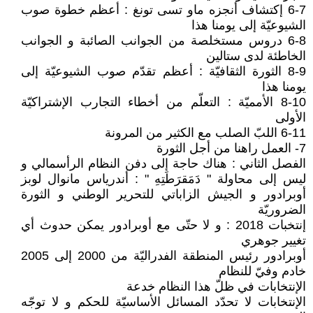
6-7 إكتشاف أنجزه ماو تسى تونغ : أعظم خطوة صوب
الشيوعيّة إلى يومنا هذا
6-8 دروس مستخلصة من الجوانب الصائبة و الجوانب
الخاطئة لدى ستالين
8-9 الثورة الثقافيّة : أعظم تقدّم صوب الشيوعيّة إلى
يومنا هذا
8-10 الأمميّة : التعلّم من أخطاء التجارب الإشتراكيّة
الأولى
6-11 اللبّ الصلب مع الكثير من المرونة
7- العمل راهنا من أجل الثورة
الفصل الثاني : هناك حاجة إلى دفن النظام الرأسمالي و
ليس إلى محاولة " دَمَقرَطَتِهِ " : أندرياس مانوال لوبز
أوبرادور و الجيش الزاباتي للتحرير الوطني و الثورة
الضروريّة
إنتخبات 2018 : و لا حتّى مع أوبرادور يمكن حدوث أي
تغيير جوهري
أوبرادور رئيس المنطقة الفدراليّة من 2000 إلى 2005
خادم وفيّ للنظام
الإنتخابات في ظلّ هذا النظام خدعة
الإنتخابات لا تحدّد المسائل الأساسيّة للحكم و لا توجّه