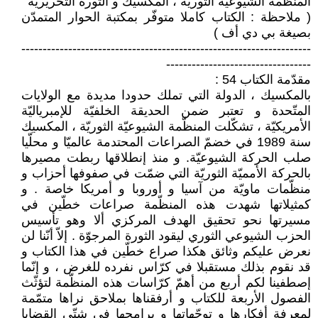
المنظّمة الشيوعيّة الثوريّة ، المكسيك و الثورة التحريريّة
( ملاحظة : الكتاب كاملا متوفّر بمكتبة الحوار المتمدّن
بصيغة بي دي أف )
--------------------------------------------------------------------
----------------------------------
مقدّمة الكتاب 54 :
بالمكسيك ، الدولة التي تملك حدودا مديدة مع الولايات
المتّحدة و تعتبر ضمن الحديقة الخلفيّة للإمبرياليّة
الأمريكيّة ، تشكّلت المنظّمة الشيوعيّة الثوريّة ، المكسيك
سنة 1989 في خضمّ الصراعات المحتدمة عالميّا و محلّيا
صلب الحركة الشيوعيّة. و منذ إنطلاقها ربطت مصيرها
بالحركة الأمميّة الثوريّة التي ضمّت في صفوفها أحزاب و
منظّمات ماويّة من آسيا و أوروبا و أمريكا خاصة . و
كمثيلاتها شهدت هذه المنظّمة صراعات خطّين في
مسيرتها نحو تحقيق الهدف المركزي ألا وهو تأسيس
الحزب الشيوعي الثوري ليقود الثورة المرجوّة . إلاّ أنّنا لن
نعرض عليكم وثائق هكذا صراع خطّين في هذا الكتاب و
قد نقوم بذلك مستقبلا في كرّاس نفرده للغرض ، و إنّما
إصطفينا لكم أربع من أهمّ كرّاسات هذه المنظّمة لتؤثّث
الفصول الأربعة للكتاب و أرفقناها بملاحق نراها متمّمة
لمعرفة أفكارها و توجّهاتها و برامجها في شتّى القضايا