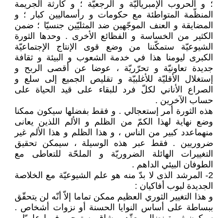
؛ و الحروب الإمبرياليّة و الرجعيّة ؛ و كارثة الجريمة
المنظّمة المتواطئة مع حكومات و رأسماليين كبار ؛ و
المضايقة و العنف الموجّهين ضد المثليّين جنسيّا ؛ ضمن
الكثير من الخساسة و الفظائع الأخرى . وحدها الثورة
الشيوعيّة ستمكّننا من وضع قوى الإنتاج الإجتماعيّة
الكبرى ليومنا هذا في خدمة الشعوب و البيئة و ثقافة
جديدة تعاونيّة و تحرّريّة ، عوضا عن أقصى الربح و
إستغلال الأقليّة للأغلبيّة و تقليص الجميع إلى سلع و
الصراع الأناني لكلّ فرد للبقاء على قيد الحياة على
حساب الآخرين .
هذه الثورة أمر إستعجالي . و فقط بفضلها سيكون ممكنا
وضع نهاية لهذا الكمّ من الظلم و الألم اللذين يعانى
منهماعدد كبير من الناس ، و هذا الظلم و هذا الألم غير
ضروريين . فقط عبر هذه الوسيلة ، سيمكن تحقيق
التغييرات الهائلة الضروريّة و الملحّة للتعاطى مع
الطوفان البيئي الداهم .
2- المرشد الذى لا بدّ منه هو علم الشيوعيّة مع الخلاصة
الجديدة لبوب أفاكيان :
و هذا التغيير الثوري العظيم ممكن تماما إلاّ أنّه لن يتحقّق
ببساطة على أساس النوايا الحسنة أو نزوات أشخاص .