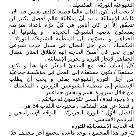
الشيوعيّة الثوريّة ، المكسيك :
لا يجب أن يكون العالم عالما فظيعا كالذى تعيش فيه الآن
غالبيّة الإنسانيّة ، بيد أنّ إمكانيّة عالم أفضل بكثير لن
تتحقّق إلاّ إن كان أناس في كلّ مرّة بأعداد متزايدة
يمسكون بناصية الشيوعيّة الجديدة ، و يبلغونها إلى
الجماهير و ينضمّون إلى المنظّمة الشيوعيّة الثوريّة ،
المكسيك ، من أجل النضال في سبيل حزب شيوعي
ثوري نحن في أمسّ الحاجة إليه لإطلاق العنان لنضال
الجماهير لإنجاز الثورة و تحرير الإنسانيّة .
كلّ إنسان يتّحد مع المبادئ المعبّر عنها هنا و يكون
مستعدّا / تكون مستعدّة إلى العمل في مؤسّسة جماعيّة
من أجل الثورة الشيوعية يمكن و يجب أن يطلب
الإنضمام إلى منظّمة الشيوعيين الثوريين ، المكسيك ،
من خلال سيرورة تقييم و نقاش جماعيين .
و لا وجود لهدف أسمى تكرّسون له حياتكم .
و فضلا عن هذه المقدّمة ، محتويات الكتاب 54 هي :
الفصل الأوّل : الثورة التحريريّة – التوجّه الإستراتيجي و
البرنامج الأساسي
1- الحاجة الإستعجاليّة للثورة
2- في هذا المجتمع ، توجد قاعدة مجتمع آخر مختلف جدّا