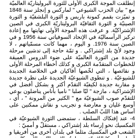
إنطلقت الموجة الكبرى الأولى للثورة البروليتاريّة العالميّة
مع " بيان الحزب الشيوعي " لماركس و إنجلز سنة 1848
و تميّزت بقمم كمونة باريس و الثورة البلشفيّة و الثورة
الصينيّة و الثورة الثقافيّة البروليتاريّة الكبرى في الصين
الإشتراكيّة. و عرفت هذه الموجة الأولى نهايتها مع إعادة
تركيز الرأسماليّة في الإتحاد السوفياتي سنة 1956 و في
الصين سنة 1976. و اليوم ، مهما كانت مسمّياتهم ، لا
وجود لأيّ بلد إشتراكي . و ثمّة حاجة إلى تدشين مرحلة
جديدة من الثورة العالميّة على ضوء الدروس العميقة
للخطوات المتقدّمة الكبرى و كذلك أخطاء المرحلة الأولى
و نقائصها ، التي لخّصها أفاكيان في الخلاصة الجديدة
للشيوعيّة . و تنطوى الشيوعيّة الجديدة على نظرة جديدة
و مقاربة جديدة لكيفيّة التقدّم أكثر و بشكل أفضل في
الإشتراكية ، مازجة " لبّا صلبا " ناميا بأناس يناضلون بوعي
للتقدّم صوب الشيوعيّة مع " الكثير من المرونة " ، أي ،
أوسع غليان و معارضة و تجريب و نقاش ممكنين على
أساس هذا اللبّ الصلب .
4- عند إفتكاك السلطة ، ستمضى الثورة الشيوعيّة في
المكسيك نحو إرساء بلد إشتراكي ، مستقلّ و أمميّ :
الشعب في المكسيك مثلما في بلدان أخرى من أفريقيا و