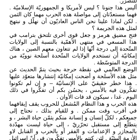
للتضرّر.
أليس هذا جنونا ؟ ليس لأمريكا و الجمهوريّة الإسلاميّة .
فهما مستعدّتان إلى مواصلة هذه الحرب مهما كان الثمن
. لكن لماذا علينا نحن الناس العاديّون أن نهلّل و نبتهج
لمثل هذه الجريمة ؟
فتح مضيق هرمز و جعل قوى أخرى تلتحق بترامب في
هذا المسعي في منتهى الأهمّية بالنسبة إلى الولايات
المتّحدة إلى درجة أنّها إذا لم تتعاون معهم الصين ، هناك
إمكانيّة أن تستخدم الولايات المتّحدة أسلحة نوويّة من
الدرجة المتوسّطة .
الوضع العالمي في نقطة حرجة بحيث يتمّ الحديث عن
مثل هذه الأسلحة و أضحت إمكانيّة إنتشارها متعوّد عليها
. هذا خطر حقيقيّ على الإنسانيّة – و إن لم تكونوا
تفكّرون فيه بالأمس ، يحسُن بكم أن تفكّروا في ذلك
اليوم . غدا ، سيكون قد فات الأوان .
هذه الحرب و هذا النظام المُشعل للحروب يقف إيقافهما
في أقرب وقت ممكن . و للقيام بذلك ، نحتاج إلى
جميعكم ، لكلّ إنسان و إنسانة منكم يثمّن حياة البشر ، و
يتطلّع إلى مستقبل تحرّريّ ، إلى حياة ليست مهدّدة
بالمجازر و الإعدامات و الفقر أو بالحرب و القنابل لاو
الأزمة البيئيّة . لئن كنتم بالأمس تفكّرون في أنّ إسرائيل