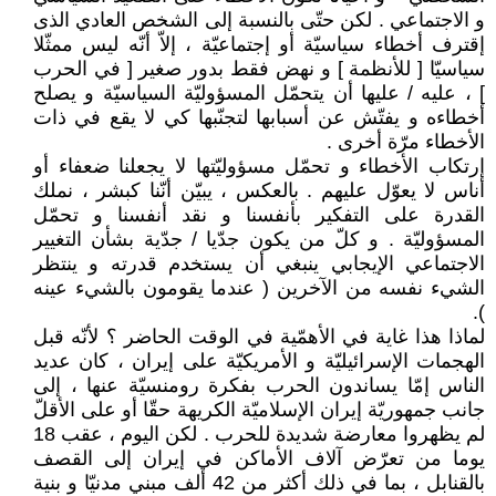
و الاجتماعي . لكن حتّى بالنسبة إلى الشخص العادي الذى
إقترف أخطاء سياسيّة أو إجتماعيّة ، إلاّ أنّه ليس ممثّلا
سياسيّا [ للأنظمة ] و نهض فقط بدور صغير [ في الحرب
] ، عليه / عليها أن يتحمّل المسؤوليّة السياسيّة و يصلح
أخطاءه و يفتّش عن أسبابها لتجنّبها كي لا يقع في ذات
الأخطاء مرّة أخرى .
إرتكاب الأخطاء و تحمّل مسؤوليّتها لا يجعلنا ضعفاء أو
أناس لا يعوّل عليهم . بالعكس ، يبيّن أنّنا كبشر ، نملك
القدرة على التفكير بأنفسنا و نقد أنفسنا و تحمّل
المسؤوليّة . و كلّ من يكون جدّيا / جدّية بشأن التغيير
الاجتماعي الإيجابي ينبغي أن يستخدم قدرته و ينتظر
الشيء نفسه من الآخرين ( عندما يقومون بالشيء عينه
).
لماذا هذا غاية في الأهمّية في الوقت الحاضر ؟ لأنّه قبل
الهجمات الإسرائيليّة و الأمريكيّة على إيران ، كان عديد
الناس إمّا يساندون الحرب بفكرة رومنسيّة عنها ، إلى
جانب جمهوريّة إيران الإسلاميّة الكريهة حقّا أو على الأقلّ
لم يظهروا معارضة شديدة للحرب . لكن اليوم ، عقب 18
يوما من تعرّض آلاف الأماكن في إيران إلى القصف
بالقنابل ، بما في ذلك أكثر من 42 ألف مبني مدنيّا و بنية