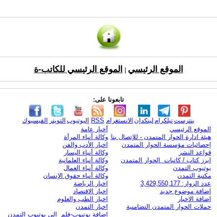
الموقع الرئيسي
الموقع الرئيسي للكاتب-ة
|
تابعونا على:
بنترست
تيلكرام
لينكدإن
الانستغرام
RSS
اليوتيوب
التويتر
الفيسبوك
الموقع الرئيسي
أخبار عامة
هيئة ادارة الحوار المتمدن - للإتصال بنا
وكالة أنباء المرأة
إحصائيات مؤسسة الحوار المتمدن
اخبار الأدب والفن
قواعد النشر
وكالة أنباء اليسار
ابرز كتاب / كاتبات الحوار المتمدن
وكالة أنباء العلمانية
يوتيوب التمدن
وكالة أنباء العمال
مكتبة التمدن
وكالة أنباء حقوق الإنسان
عدد الزوار: 3,429,550,177
اخبار الرياضة
اضافة موضوع جديد
اخبار الاقتصاد
اضافة الاخبار
اخبار الطب والعلوم
حملات الحوار المتمدن التضامنية
اخبار التمدن
إضافة يوتيوب-فلم إلى يوتيوب التمدن