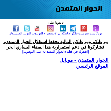
تابعونا على:
بودكاست
بنترست
تيلكرام
لينكدإن
الانستغرام
اليوتيوب
التويتر
الفيسبوك
تبرعاتكم وتبرعاتكن المالية تحفظ استقلال الحوار المتمدن،
فشاركونا في دعم استمرارية هذا الفضاء اليساري الحر
[اشترك في قناة ‫«الحوار المتمدن» على اليوتيوب]
الحوار المتمدن - موبايل
الموقع الرئيسي