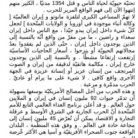
تحتيّة حيويّة لحياة الناس و قتل 1354 مدنيّا ، الكثير منهم
إنتهوا الآن إلى فهم الواقع المرير للحرب .
لا تهمّ المساعي الكبرى لتلفزة مانوتو و إيران العالميّة [
وكالة أنباء موجودة في أوروبا و الولايات المتّحدة ] لجعل
كلّ شيء داخل إيران يبدو جيّدا ، مع الناس داخل إيران
سعداء و راضين ، ما من مفرّ من واقع أنّه بالنسبة إلى
الذين يوجدون داخل إيران ، حتّى الذين لم يفقدوا بعدُ
مجالاتهم الحيويّة أو ينزحوا ، أسعار الحاجيات الأساسيّة
إرتفعت إرتفاعا مشطّا . و بالنسبة إلى الذين يوجدون
خارج إيران ، مكالمة هاتفيّة لدقيقة من إيران و الصوت
المرتجف من إنسان عزيز أو إنسانة عزيزة في الجهة
الأخرى واقع كافي . لا شيء على ما يرام أو عاديّ .
الحرب مدمّرة و مرعبة .
و هذه الحرب من أجل المصالح الأمريكيّة بوسعها بسهولة
أن تدمّر حيوات 92 مليون إنسان في إيران و الملايين
حول العالم . و قد أعلن برنامج الغذاء العالمي التابع للأمم
المتّحدة أنّ الحرب الجارية في الشرق الأوسط و عرقلة
التجارة و الاقتصاد يمكن أن تُعرّض 45 مليون إنسان إلى
مجاعة حادة في العالم . و وفق هذه المنظّمة ، البلدان
الواقعة جنوب الصحراء الأفريقيّة و آسيا هي الأكثر عُرضة