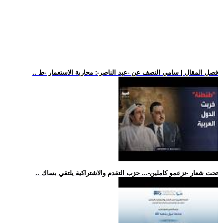
.. فصل المقال | سامي النصف عن -عبد الناصر-: محاربة الاستعمار -ط
.. تحت شعار -نزعمو كاملين-... حزب التقدم والاشتراكية يلتقي بساك