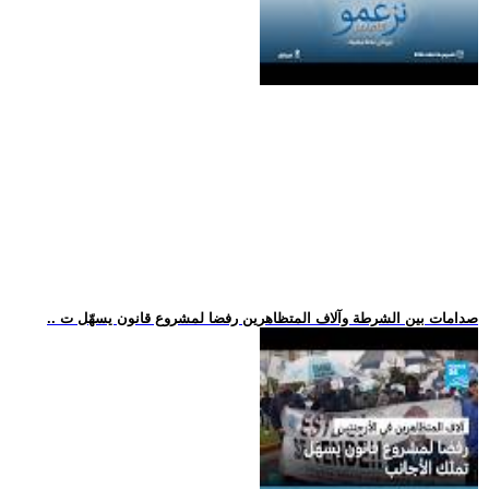
.. صدامات بين الشرطة وآلاف المتظاهرين رفضا لمشروع قانون يسهّل ت