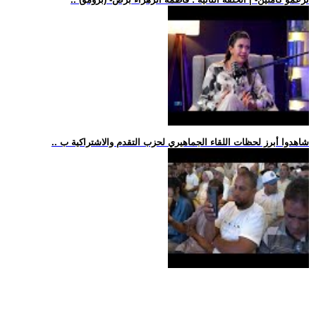
.. شاهدوا أبرز لحظات اللقاء الجماهيري لحزب التقدم والاشتراكية ب