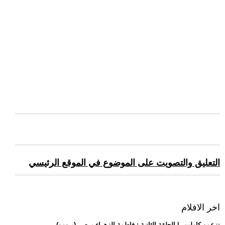
التعليق والتصويت على الموضوع في الموقع الرئيسي
اخر الافلام
.. (برومو) -نزعمو كاملين- | الحلقة الثانية : فاطمة الزهراء برص