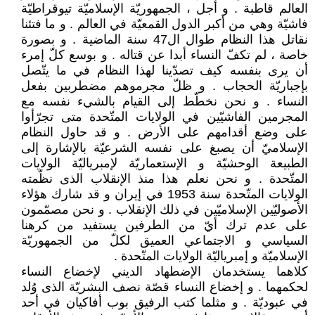
العالم قاطبة . و أجل ، الجمهوريّة الإسلاميّة تيوقراطيّة
فاشيّة وهي من أكبر الدول القمعيّة في العالم . و ما فتئنا
نقاتل هذا النظام طوال ال47 سنة الماضية . و بصورة
خاصة ، لم تكفّ النساء أبدا عن قتاله . و بوسع كلّ إمرء
أن يرى بنفسه كيف تصدّينا لهذا النظام في ما يتّصل
بإجباريّة الحجاب . و ظلّ مجرموهم مضطربين بفعل
النساء . و نحن نخطّط إلى القيام بالشيء نفسه مع
المجرمين الفاشيّين في الولايات المتّحدة متى تجرّأوا
على وضع أقدامهم على الأرض . و قد حاول النظام
الإسلاميّ أن يصبغ على نفسه الشرعيّة بالإشارة إلى
الطبيعة الوحشيّة و الإستعماريّة لإمبرياليّة الولايات
المتّحدة . و نحن نعلم هذا منذ الإنقلاب الذى نظّمته
الولايات المتّحدة سنة 1953 في إيران و قد شارك هؤلاء
الأصوليّين الإسلاميّين في ذلك الإنقلاب . و نحن مصمّمون
على عدم ترك أيّ من الطرفين يستفيد من كرهنا
السياسي و الاجتماعي العميق لكلّ من الجمهوريّة
الإسلاميّة و إمبرياليّة الولايات المتّحدة .
كلاهما يستخدمان الإضطهاد الديني لإخضاع النساء
لحكمهما . و إخضاع النساء قصّة نصف البشريّة الذى وُلد
في عبوديّة . و مثلما كتب الرفيق بوب أفاكيان في أحد