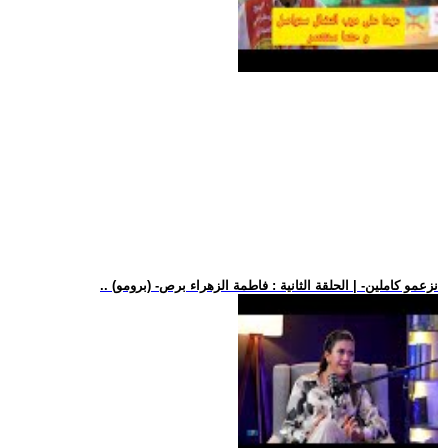
.. (برومو) -نزعمو كاملين- | الحلقة الثانية : فاطمة الزهراء برص