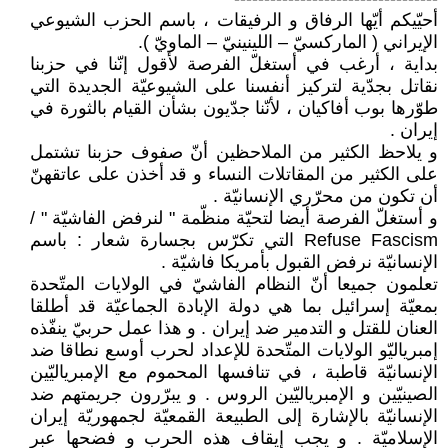
أحيّيكم أيّها الرفاق و الرفيقات ، باسم الحزب الشيوعي
الإيراني ( الماركسيّ – اللينينيّ – الماويّ ).
بداية ، أرغب في أستغلّ الفرصة لأقول إنّنا في حزبنا
نقاتل بجدّية لتركيز أنفسنا على الشيوعيّة الجديدة التي
طوّرها بوب أفاكيان ، لأنّنا جدّيون بشأن القيام بالثورة في
إيران .
و يلاحظ الكثير من الملاحظين أنّ صفوف حزبنا تشتمل
على الكثير من المقاتلات النساء و قد أخذن على عاتقهنّ
أن تكون من محرّري الإنسانيّة .
و أستغلّ الفرصة أيضا لتحيّة منظّمة " لنرفض الفاشيّة " /
Refuse Fascism التي تكرّس بجسارة شعار : باسم
الإنسانيّة نرفض القبول بأمريكا فاشيّة .
تعلمون جميعا أنّ النظام الفاشيّ في الولايات المتّحدة
بمعيّة إسرائيل بما هي دولة الإبادة الجماعيّة قد أطلقا
العنان للقتل و التدمير ضد إيران . و هذا عمل حربيّ ينفّذه
إمبرياليّو الولايات المتّحدة للإعداد لحرب أوسع نطاقا ضد
الإنسانيّة قاطبة ، في تنافسها المحموم مع الإمبرياليّين
الصينيّين و الإمبرياليّين الروس . و يبرّرون جريمتهم ضد
الإنسانيّة بالإشارة إلى الطبيعة القمعيّة لجمهوريّة إيران
الإسلاميّة . و يجب إيقاف هذه الحرب و فضحها عبر