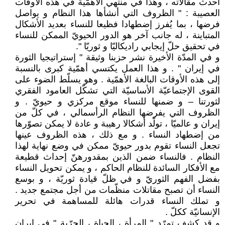
أحدث مقالاته ، وهذا في منتهي الأهمّية في هذه الأوقات
العصيبة : " الظروف التي أنشأها هذا النظام و يواصل
فرضها ، بما يُفرز إضطهادا فظيعا للنساء بعديد الأشكال
المتباينة ، له جانب آخر هو الدور الحيويّ الممكن للنساء
في تحقيق حلّ إيجابي راديكاليّا و ثوريّا ".
و في المدّة الأخيرة نشر حزبنا وثيقة " إستراتيجيا الثورة
في إيران " . و هذا العمل يكتسي أهمّية كبرى بالنسبة
إلى هذه الأوقات البالغة الأهمّية . وهو يسلّط الضوء على
القوى الإجتماعيّة الأساسيّة التي تشكّل العامود الفقري
لثورتنا – و ضمنها للنساء موقع مركزي و حيويّ . و
الظروف التي يفرضها النظام الرأسمالي ، في كلّ من
إيران و عالميّا ، تولّد أشكالا رهيبة و عادة لا يمكن تصوّرها
من إضطهاد النساء . و مع ذلك ، هذه الظروف عينها
تجعل النساء تقوم بدور حيويّ ممكن في وضع نهاية لهذا
النظام . فالنساء ضمن الذين بمقدورهنّ إحداث قطيعة
مع الأفكار السائدة للنظام الحاكم ، و يمكن تحويل النساء
بفضل الفهم الثوريّ و في ظلّ قيادة ثوريّة ، و بوسع
النساء أن تصبح مقاتلات منظّمات من أجل مجتمع جديد .
و تملك النساء قدرات هائلة للمساهمة في تحرير
الإنسانيّة ككلّ .
و قد كشف تمرّد " المرأة ، الحياة ، الحرّية " في إيران