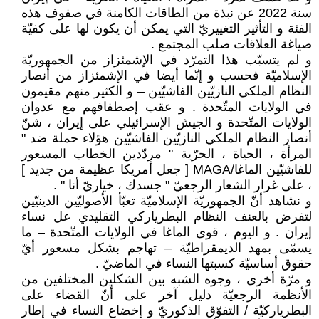
سنة 2022 عن نبذة من الطاقات الكامنة في صفوف هذه
الفئة و التأثير التغييريّ التي يمكن أن يكون لها على كفيّة
صياغة العلاقات صلب المجتمع .
و لم يتسبّب هذا التمرّد في الإشمئزاز من الجمهوريّة
الإسلاميّة فحسب و إنّما أيضا في الإشمئزاز من أنصار
النظام الملكي النازيّين الفاشيّين – و الكثير منهم مقيمون
في الولايات المتّحدة . و عقب إصطفافهم مع عدوان
الولايات المتّحدة و الجيش الإسرائيلي على إيران ، شنّ
أنصار النظام الملكي النازيّين الفاشيّين هؤلاء حملة ضد "
المرأة ، الحياة ، الحرّية " مردّدين الخطاب المسعور
للفاشيّين الماغا/MAGA [ جعل أمريكا عظيمة من جديد ]
، على غرار الشعار الرجعيّ " جسدك ، خياريّ أنا " .
و نشاهد أنّ الجمهوريّة الإسلاميّة تعبّأ الأصوليّين الدينيّين
لتفرض بالعنف النظام البطرياركي التقليدي عل نساء
إيران . و اليوم ، قوى الماغا في الولايات المتّحدة – ما
يسمّى بمهد الديمقراطيّة – تهاجم بشكل مسعور أيّ
حقوق أساسيّة كسبتها النساء في الماضيّ .
و مرّة أخرى ، وجوه الشبه بين الشكلين المختلفين من
الأنظمة الرجعيّة دليل آخر على أنّ القضاء على
البطرياركيّة / التفوّق الذكوريّ و إخضاع النساء في إطار