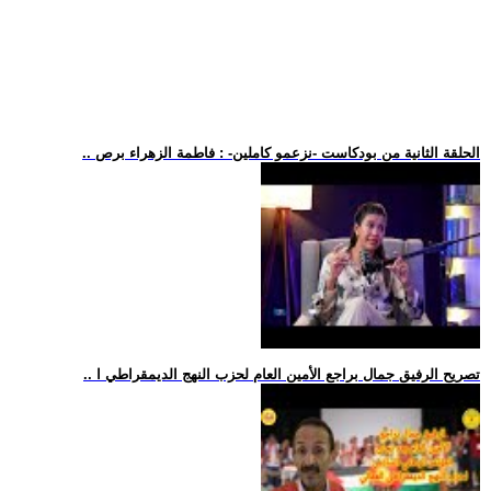
.. الحلقة الثانية من بودكاست -نزعمو كاملين- : فاطمة الزهراء برص
.. تصريح الرفيق جمال براجع الأمين العام لحزب النهج الديمقراطي ا