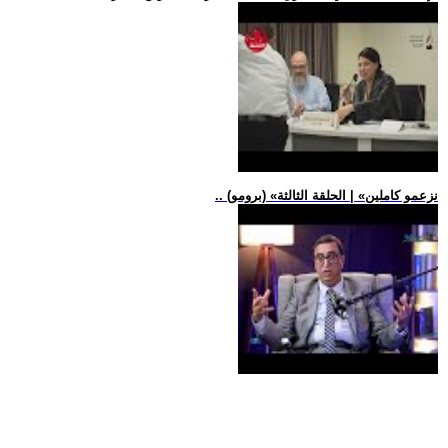
.. (برومو) «نزعمو كاملين» | الحلقة الثالثة