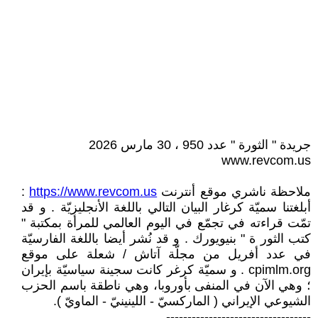
جريدة " الثورة " عدد 950 ، 30 مارس 2026
www.revcom.us
ملاحظة ناشري موقع أنترنت
https://www.revcom.us
:
أبلغتنا سميّة كرغار البيان التالي باللغة الأنجليزيّة . و قد
تمّت قراءته في تجمّع في اليوم العالمي للمرأة بمكتبة "
كتب الثور ة " بنيويورك . و قد نُشر أيضا باللغة الفارسيّة
في عدد أفريل من مجلّة آتاش / شعلة على موقع
cpimlm.org . و سميّة كرغر كانت سجينة سياسيّة بإيران
؛ وهي الآن في المنفى بأوروبا، وهي ناطقة باسم الحزب
الشيوعي الإيراني ( الماركسيّ - اللينينيّ - الماويّ ).
----------------------------------