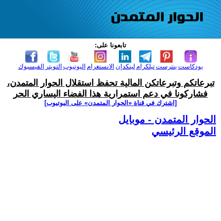
تابعونا على:
بودكاست
بنترست
تيلكرام
لينكدإن
الانستغرام
اليوتيوب
التويتر
الفيسبوك
تبرعاتكم وتبرعاتكن المالية تحفظ استقلال الحوار المتمدن،
فشاركونا في دعم استمرارية هذا الفضاء اليساري الحر
[اشترك في قناة ‫«الحوار المتمدن» على اليوتيوب]
الحوار المتمدن - موبايل
الموقع الرئيسي