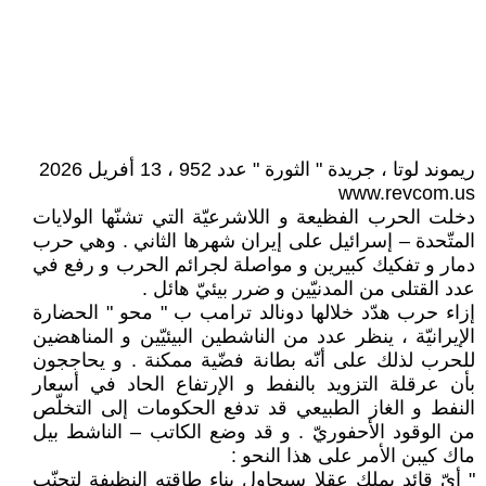
ريموند لوتا ، جريدة " الثورة " عدد 952 ، 13 أفريل 2026
www.revcom.us
دخلت الحرب الفظيعة و اللاشرعيّة التي تشنّها الولايات
المتّحدة – إسرائيل على إيران شهرها الثاني . وهي حرب
دمار و تفكيك كبيرين و مواصلة لجرائم الحرب و رفع في
عدد القتلى من المدنيّين و ضرر بيئيّ هائل .
إزاء حرب هدّد خلالها دونالد ترامب ب " محو " الحضارة
الإيرانيّة ، ينظر عدد من الناشطين البيئيّين و المناهضين
للحرب لذلك على أنّه بطانة فضّية ممكنة . و يحاججون
بأن عرقلة التزويد بالنفط و الإرتفاع الحاد في أسعار
النفط و الغاز الطبيعي قد تدفع الحكومات إلى التخلّص
من الوقود الأحفوريّ . و قد وضع الكاتب – الناشط بيل
ماك كيبن الأمر على هذا النحو :
" أيّ قائد يملك عقلا سيحاول بناء طاقته النظيفة لتجنّب