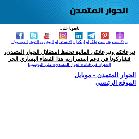
تابعونا على:
بودكاست
بنترست
تيلكرام
لينكدإن
الانستغرام
اليوتيوب
التويتر
الفيسبوك
تبرعاتكم وتبرعاتكن المالية تحفظ استقلال الحوار المتمدن،
فشاركونا في دعم استمرارية هذا الفضاء اليساري الحر
[اشترك في قناة ‫«الحوار المتمدن» على اليوتيوب]
الحوار المتمدن - موبايل
الموقع الرئيسي