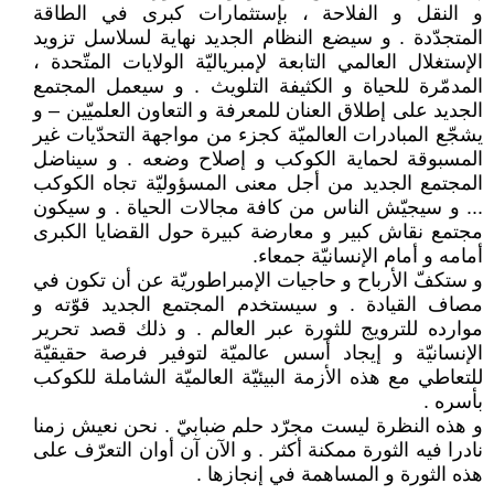
و النقل و الفلاحة ، بإستثمارات كبرى في الطاقة
المتجدّدة . و سيضع النظام الجديد نهاية لسلاسل تزويد
الإستغلال العالمي التابعة لإمبرياليّة الولايات المتّحدة ،
المدمّرة للحياة و الكثيفة التلويث . و سيعمل المجتمع
الجديد على إطلاق العنان للمعرفة و التعاون العلميّين – و
يشجّع المبادرات العالميّة كجزء من مواجهة التحدّيات غير
المسبوقة لحماية الكوكب و إصلاح وضعه . و سيناضل
المجتمع الجديد من أجل معنى المسؤوليّة تجاه الكوكب
... و سيجيّش الناس من كافة مجالات الحياة . و سيكون
مجتمع نقاش كبير و معارضة كبيرة حول القضايا الكبرى
أمامه و أمام الإنسانيّة جمعاء.
و ستكفّ الأرباح و حاجيات الإمبراطوريّة عن أن تكون في
مصاف القيادة . و سيستخدم المجتمع الجديد قوّته و
موارده للترويج للثورة عبر العالم . و ذلك قصد تحرير
الإنسانيّة و إيجاد أسس عالميّة لتوفير فرصة حقيقيّة
للتعاطي مع هذه الأزمة البيئيّة العالميّة الشاملة للكوكب
بأسره .
و هذه النظرة ليست مجرّد حلم ضبابيّ . نحن نعيش زمنا
نادرا فيه الثورة ممكنة أكثر . و الآن آن أوان التعرّف على
هذه الثورة و المساهمة في إنجازها .