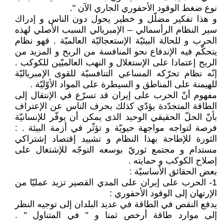
نوع ضغط الوقود الأحفوري الجاري الآن ".
و هذا تفكير مضلّل و خطير يحول دون الناس و إدراك
سير النظام الرأسمالي – الإمبريالي السبب الأصلي لهذه
الحرب و للحالة البيئيّة الإستعجاليّة العالميّة . فهو نظام
يتحكّم فيه الإندفاع نحو المنافسة من الربح و المزيد من
الربح إعتمادا على الإستغلال و النهب العالميّين للكوكب .
إنّه نظام تحرّكه المساعي التنافسيّة للقوى الإمبرياليّة
للهيمنة على المناطق و السيطرة على المواد الأوّليّة .
مفهوم أنّ الحرب على إيران قد تسرّع في الإنتقال إلى
الطاقة المتجدّدة يؤدّي كذلك بحرف الناس عن الإعتراف
بأنّ الحلّ الحقيقي الوحيد الذى يمكن أن يوفّر للإنسانيّة
فرصة لتواجه مواجهة حيويّة و تؤثّر في أزمة البيئة . :
الثورة للإطاحة بهذا النظام و تشييد إقتصاد إشتراكي
مستدام و مجتمع ثوريّ بوسعه التوجّه للإشتغال على
إصلاح الكوكب و حمايته .
بعض الحقائق الأساسيّة :
1- الحرب على إيران على المدي القصير تزيد عمليّا من
الإرتهان إلى الوقود الأحفوري :
يدفع النقص في الطاقة في عديد البلدان إلى توجيه النظر
إلى موارد طاقة أرخص ثمنا و " في المتناول " .