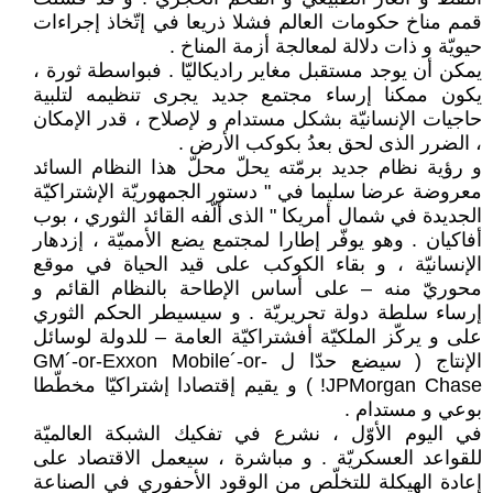
قمم مناخ حكومات العالم فشلا ذريعا في إتّخاذ إجراءات
حيويّة و ذات دلالة لمعالجة أزمة المناخ .
يمكن أن يوجد مستقبل مغاير راديكاليّا . فبواسطة ثورة ،
يكون ممكنا إرساء مجتمع جديد يجرى تنظيمه لتلبية
حاجيات الإنسانيّة بشكل مستدام و لإصلاح ، قدر الإمكان
، الضرر الذى لحق بعدُ بكوكب الأرض .
و رؤية نظام جديد برمّته يحلّ محلّ هذا النظام السائد
معروضة عرضا سليما في " دستور الجمهوريّة الإشتراكيّة
الجديدة في شمال أمريكا " الذى ألّفه القائد الثوري ، بوب
أفاكيان . وهو يوفّر إطارا لمجتمع يضع الأمميّة ، إزدهار
الإنسانيّة ، و بقاء الكوكب على قيد الحياة في موقع
محوريّ منه – على أساس الإطاحة بالنظام القائم و
إرساء سلطة دولة تحريريّة . و سيسيطر الحكم الثوري
على و يركّز الملكيّة أفشتراكيّة العامة – للدولة لوسائل
الإنتاج ( سيضع حدّا ل GM´-or-Exxon Mobile´-or-
JPMorgan Chase! ) و يقيم إقتصادا إشتراكيّا مخطّطا
بوعي و مستدام .
في اليوم الأوّل ، نشرع في تفكيك الشبكة العالميّة
للقواعد العسكريّة . و مباشرة ، سيعمل الاقتصاد على
إعادة الهيكلة للتخلّص من الوقود الأحفوري في الصناعة