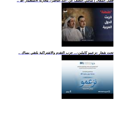
.. فصل المقال | سامي النصف عن -عبد الناصر-: محاربة الاستعمار -ط
.. تحت شعار -نزعمو كاملين-... حزب التقدم والاشتراكية يلتقي بساك