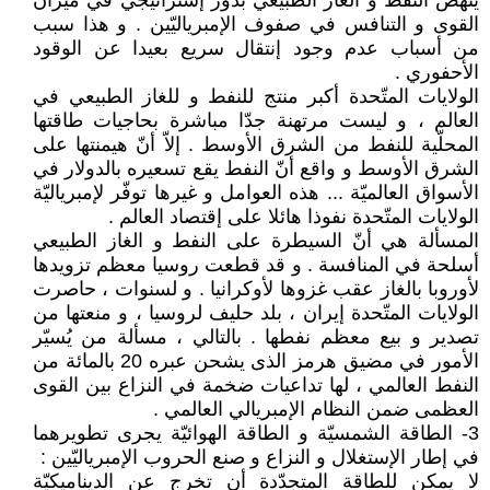
ينهض النفط و الغاز الطبيعي بدور إستراتيجي في ميزان
القوى و التنافس في صفوف الإمبرياليّين . و هذا سبب
من أسباب عدم وجود إنتقال سريع بعيدا عن الوقود
الأحفوري .
الولايات المتّحدة أكبر منتج للنفط و للغاز الطبيعي في
العالم ، و ليست مرتهنة جدّا مباشرة بحاجيات طاقتها
المحلّية للنفط من الشرق الأوسط . إلاّ أنّ هيمنتها على
الشرق الأوسط و واقع أنّ النفط يقع تسعيره بالدولار في
الأسواق العالميّة ... هذه العوامل و غيرها توفّر لإمبرياليّة
الولايات المتّحدة نفوذا هائلا على إقتصاد العالم .
المسألة هي أنّ السيطرة على النفط و الغاز الطبيعي
أسلحة في المنافسة . و قد قطعت روسيا معظم تزويدها
لأوروبا بالغاز عقب غزوها لأوكرانيا . و لسنوات ، حاصرت
الولايات المتّحدة إيران ، بلد حليف لروسيا ، و منعتها من
تصدير و بيع معظم نفطها . بالتالي ، مسألة من يُسيّر
الأمور في مضيق هرمز الذى يشحن عبره 20 بالمائة من
النفط العالمي ، لها تداعيات ضخمة في النزاع بين القوى
العظمى ضمن النظام الإمبريالي العالمي .
3- الطاقة الشمسيّة و الطاقة الهوائيّة يجرى تطويرهما
في إطار الإستغلال و النزاع و صنع الحروب الإمبرياليّين :
لا يمكن للطاقة المتجدّدة أن تخرج عن الديناميكيّة