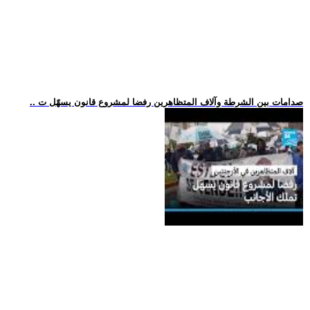
.. صدامات بين الشرطة وآلاف المتظاهرين رفضا لمشروع قانون يسهّل ت