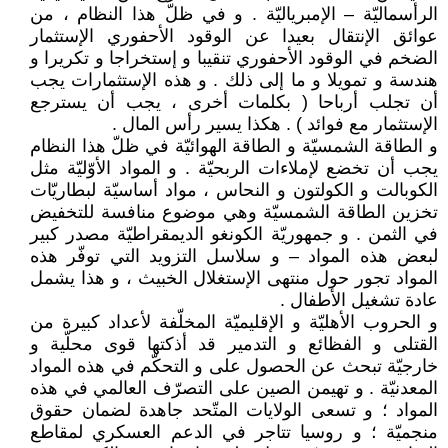
الرأسماليّة – الإمبرياليّة . و في ظلّ هذا النظام ، من
عوائق الإنتقال بعيدا عن الوقود الأحفوري الإستثمار
الضخم في الوقود الأحفوري تنقيبا و إستخراجا و تكريرا و
هندسة و تمويلا و ما إلى ذلك . و هذه الإستثمارات يجب
أن تجلب أرباحا ( بكلمات أخرى ، يجب أن يسترجع
الإستثمار مع فوائد ) . هكذا يسير رأس المال .
و الطاقة الشمسيّة و الطاقة الهوائيّة في ظلّ هذا النظام
يجب أن تخضع لإملاءات الربحيّة . و المواد الأوّليّة مثل
الكوبالت و الكولتون و النحاس ، مواد أساسيّة لبطاريّات
تخزين الطاقة الشمسيّة وهي موضوع منافسة للتخفيض
في الثمن . و جمهوريّة الكونغو الديمقراطيّة مصدر كبير
لبعض هذه المواد – و سلاسل التزويد التي توفّر هذه
المواد تجور حول منتهى الإستغلال الخبيث ، و هذا يشمل
عادة تشغيل الأطفال .
و الحروب الأهليّة و الإقليميّة المخلّفة لأعداد كبيرة من
القتلى و الفظائع و التدمير قد أذكتها قوى محلّية و
خارجيّة تبحث عن الحصول على و التحكّم في هذه المواد
المعدنيّة . و تهيمن الصين على التصرّف العالمي في هذه
المواد ؛ و تسعى الولايات المتّحد جاهدة لضمان حقوق
منجميّة ؛ و روسيا تتاجر في الدعم العسكري لمقاطع