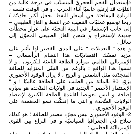
فإستعمال الفحم الحجريّ المتسبّب في درجة عالية من
التلوّث قد إرتفع عالميّا أثناء الحرب . و في الوقت نفسه ،
الزيادة المفاجئة في أسعار النفط تجعل أكثر جاذبيّة /
ربحا توسيع عمليّات التنقيب عن النفط و الغاز الطبيعي –
إلى جانب الإستثمار في البنية التحتيّة على غرار محطّات
جديدة لإستخراج و شحن الغاز الطبيعي المحوّل إلى
سائل .
و هذه " التعديلات " على المدى القصير لها تأثير على
مزيد تمسّك اقتصاديّات هذا النظام الرأسمالي –
الإمبريالي العالمي بموارد الطاقة الباعثة للكربون . و لا
تنسوا هذا الواقع : بالرغم من التبنّي المتزايد للطاقة
المتجدّدة مثل الشمس و الريح ، لا يزال الوقود الأحفوري
يزوّد 80 بالمائة من الطلب على الطاقة عالميّا ! و "
الإستثمار الأخضر " الجديد في الولايات المتّحدة هو بعبارة
إضافة و ليس تعويضا لقاعدة الطاقة الكبيرة لإقتصاد
الولايات المتّحدة و التي ما إنفكّت تنمو المعتمدة على
الوقود الأحفوري .
2- الوقود الأحفوري ليس مجرّد مصدر للطاقة ؛ هو كذلك
سلاح في الجغرافيا السياسيّة و في النزاع بين القوى
الإمبرياليّة العظمي :