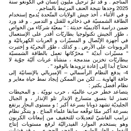
المناجم . و قد تمّ ترحيل مليون إنسان في الكونغو سنة
2025 وحدها نتيجة العنف المرتبط بالمناجم .
و في الأثناء ، أخذ جيش الولايات المتّحدة يُدمج إستخدام
الطاقة الشمسيّة في ذخائره للقتل و التدمير . و قد ورد
ضمن دراسة أكاديميّة حديثة : " بمعيّة شركاء من الخواص
، طوّر الجيش تكنولوجيا بطاريّات أقدر على الإستعمال
في أجهزة الإتّصال و المسيّرات و العربات الكهربائيّة و
الروبوتات على الأرض . و كذلك ، طوّر البحريّة و إختبرت
" مسيّرات أبديّة " محرّكاتها تعمل بالطاقة الشمسيّة
ببطاريّات تخزين مندمجة ، منشأة عربات آليّة جوّية لا
تحتاج أبدا إلى إعادة تزويدها بالوقود " .
4- يدفع النظام الرأسمالي – الإمبريالي بالإنسانيّة إلى
حافة الهاوية ... لكن من الممكن إيجاد نمط حياة مغاير و
نظام أفضل بكثير :
يتصاعد خطر حرب عالميّة ، حرب نوويّة . و المحيطات
تصدر لنا بنسق متسارع الإنذار تلو الإنذار ، و الجبال
الجليديّة تشهد ذوبانا بسرعة أكبر ؛ و مستوى البحار يرتفع
بسرعة أكبر ممّا توقّعه سابقا علماء المناخ . و يتنكّر نظام
ترامب الفاشيّ لتعديلات للتخفيف من إنبعاثات الكربون
وهو يستخدم الموارد الفيدراليّة لرفع مستويات إنتاج
النفط و الغاز الطبيعي و الفحم الحجري . و قد فشلت