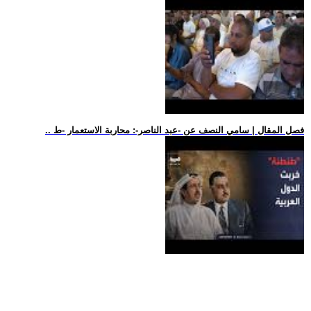
.. فصل المقال | سامي النصف عن -عبد الناصر-: محاربة الاستعمار -ط