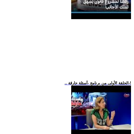
.. الحلقة الأولى من برنامج -أسئلة حارقة-!