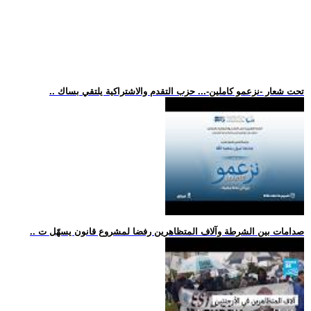
.. تحت شعار -نزعمو كاملين-... حزب التقدم والاشتراكية يلتقي بساك
.. صدامات بين الشرطة وآلاف المتظاهرين رفضا لمشروع قانون يسهّل ت