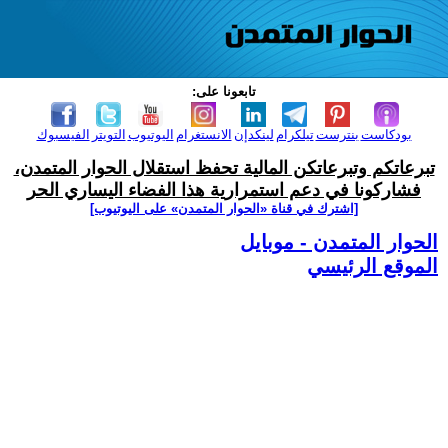
تابعونا على:
بودكاست
بنترست
تيلكرام
لينكدإن
الانستغرام
اليوتيوب
التويتر
الفيسبوك
تبرعاتكم وتبرعاتكن المالية تحفظ استقلال الحوار المتمدن،
فشاركونا في دعم استمرارية هذا الفضاء اليساري الحر
[اشترك في قناة ‫«الحوار المتمدن» على اليوتيوب]
الحوار المتمدن - موبايل
الموقع الرئيسي