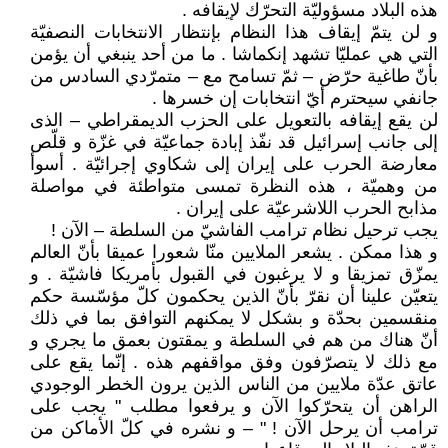
هذه البلاد مسؤوليّة التحرّك لإيقافه .
و لن يتمّ إيقاف هذا النظام بإنتظار الانتخابات النصفيّة
التي هي عمليّا تشهد إنكماشا . ما من أحد ينبغي أن يؤمن
بأنّ طاغية حرّض – ثمّ تسامح مع – متمرّدي السادس من
جانفي سيحترم أيّ انتخابات إن خسرها .
لن يقع إيقافه بالتعويل على الحزب الديمقراطي – الذى
إلى جانب إسرائيل قد نفّذ إبادة جماعيّة في غزّة و قلّص
معارضة الحرب على إيران إلى شكاوي إجرائيّة . أسوأ
من وهميّة ، هذه النظرة تمسى متواطئة في مواصلة
مذابح الحرب اللاشرعيّة على إيران .
يجب ترحيل نظام ترامب الفاشيّ من السلطة – الآن !
و هذا ممكن . يشعر الملايين منّا شعورا عميقا بأنّ العالم
يمزّق تمزيقا و لا يرغبون في القبول بأمريكا فاشيّة . و
يتعيّن علينا أن نقرّ بأنّ الذين يحكمون كلّ مؤسّسة حكم
منقسمين بحدّة و بشكل لا يمكنهم التوافق بما في ذلك
أنّ هناك من هم في السلطة و يمقتون بعمق ما يجري و
مع ذلك لا يتصرّفون وفق مواقفهم هذه . إنّما يقع على
عاتق عدّة ملايين من الناس الذين يرون الخطر الوجودي
الراهن أن يتحرّكوا الآن و يرفعوا مطلب " يجب على
ترامب أن يرحل الآن ! " – و نشره في كلّ الأماكن من