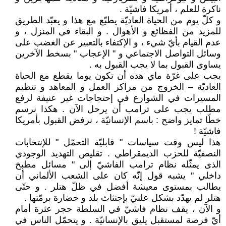
ناكرة للعلم ، أمريكا فاشيّة .
و كلّ يوم من الحياة العاديّة يطبّع مع هذا و يعبّد الطريق
للمزيد من الفظائع و الأهوال . و البقاء في المنزل ، و
عدم القيام بأيّ شيء ، و الإكتفاء بالتعبير عن الغضب على
وسائل التواصل الاجتماعي و " الإعجاب " بسخط الآخرين
يساوى القبول بما لا يجب القبول به .
يجب على غرّة ماي هذه أن تكون يوما يقطع مع الحياة
العاديّة – الخروج من مراكز العمل و المعاهد و تنظيم
المسيرات في الشوارع في إحتجاجات غير عنيفة لرفع
مطلب يجب على ترامب أن يرحل الآن . هكذا نرسم
خطّا تمايز واضح : باسم الإنسانيّة ، نرفض القبول بأمريكا
فاشيّة !
هذا ليس وقت سياسات " قابليّة التحمّل " للإنتخابات
النصفيّة للحزب الديمقراطي . تقليص التهديد الوجودي
الذى يمثّله نظام ترامب الفاشيّ إلى " مسائل مطبخ
داخلي " يشبه قول إنّه كان على الشعب الألماني أن
يطالب بمستوى معيشة أفضل في ظلّ هتلر . و حتّى
هتلر لم يهدّد بشكل علنيّ بإجتثاث بلد و حضارة برمّتها .
و الآن ، يقف نظام فاشيّ في السلطة حجر عثرة أمام
أيّ فرصة لمستقبل يليق بالإنسانيّة . و يتحمّل الناس في