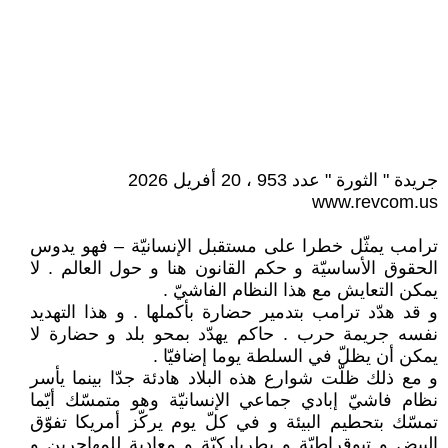
جريدة " الثورة " عدد 953 ، 20 أفريل 2026
www.revcom.us
ترامب يمثّل خطرا على مستقبل الإنسانيّة – فهو يدوس
الحقوق الأساسيّة و حكم القانون هنا و حول العالم . لا
يمكن التعايش مع هذا النظام الفاشيّ .
و قد هدّد ترامب بتدمير حضارة بأكملها . و هذا التهديد
نفسه جريمة حرب . حاكم يهدّد بمحو بلد و حضارة لا
يمكن أن يظلّ في السلطة يوما إضافيّا .
و مع ذلك ظلّت شوارع هذه البلاد هادئة جدّا بينما يأسر
نظام فاشيّ إبادي جماعي الإنسانيّة وهو متمسّك أيّما
تمسّك بتحطيم البيئة و في كلّ يوم يركّز أمريكا تفوّق
البيض و تيوقراطيّة و بطرياركيّة و معادية للمهاجرين و