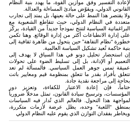
لإعادة التفسير وفق موازين القوة، ما يهدد بنية النظام
القانوني الدولي، ويقوّض مبادئ المساءلة والعدالة.
ولا يقتصر هذا النمط على حالة بعينها، بل يمتد إلى تجارب
متعددة في النظام الدولي، حيث تتقاطع الشعبوية مع
البراغماتية السياسية لتنتج نموذجاً جديداً من القيادة، يركّز
على إدارة الانطباعات أكثر من إدارة الوقائع. وهنا تكمن
خطورة “نظام التفاهة” حين يتحول من ظاهرة ثقافية إلى
بنية حاكمة تُعيد تشكيل السياسة العالمية.
إن استحضار تحليل دونو في هذا السياق لا يهدف إلى
التعميم أو الإدانة، بل إلى تسليط الضوء على تحولات
عميقة تمس جوهر العمل السياسي. فالمسألة لم تعد
تتعلق بأفراد بقدر ما تتعلق بمنظومة قيم ومعايير باتت
بحاجة إلى مراجعة نقدية جادة.
ختاماً، فإن إعادة الاعتبار للكفاءة، وتعزيز دور
المؤسسات، وترسيخ سيادة القانون، تمثل مدخلاً ضرورياً
لمواجهة هذا التحول. فالعالم الذي تُدار فيه السياسات
بمنطق “اللعبة” وحده، يظل عرضة لأزمات متكررة،
ويخاطر بفقدان التوازن الذي يقوم عليه النظام الدولي