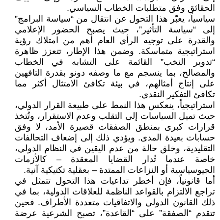
الحقائق وفق متطلبات الخطاب السياسي.
سياسياً، يعبّر هذا التحول عن انتقال من “سياسة البرامج”
إلى “سياسة التأثير”، حيث يصبح الحضور الإعلامي
والقدرة على توجيه الرأي العام أهم من امتلاك رؤية
استراتيجية متماسكة. وضمن هذا الإطار، تتعزز ظاهرة
“تدوير النخب” القائمة على التشابه في الخطاب
والمصالح، بما ينسجم مع ما وصفه دونو بقدرة التافهين
على إنتاج أمثالهم، في بيئة تكافئ الامتثال أكثر مما
تكافئ التفكير النقدي.
استراتيجياً، ينعكس هذا النمط على طبيعة القرار الدولي،
حيث تميل السياسات إلى التقلب وعدم الاستقرار، وتُتخذ
قرارات كبرى بمنطق الصفقات قصيرة الأمد، لا وفق
حسابات بعيدة المدى. ويؤدي ذلك إلى إضعاف التحالفات
التقليدية، وخلق حالة من عدم اليقين في النظام الدولي،
خاصة عندما تُدار القضايا المعقدة – كالأزمات
الجيوسياسية أو النزاعات الممتدة – بعقلية تكتيكية آنية.
أما قانونياً، فإن أخطر تداعيات هذا التحول تتمثل في
تراجع الالتزام بالقواعد الناظمة للعلاقات الدولية، بما في
ذلك القانون الدولي والاتفاقيات متعددة الأطراف. فحين
تتقدم “الصفقة” على “القاعدة”، تصبح الشرعية عرضة