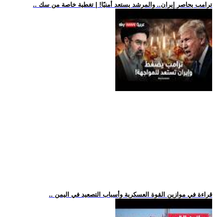
.. ترامب يحاصر إيران.. والمرشد يستعد أمنيًا! | تغطية خاصة من سك
.. قراءة في موازين القوة العسكرية وأسباب التصعيد في اليمن