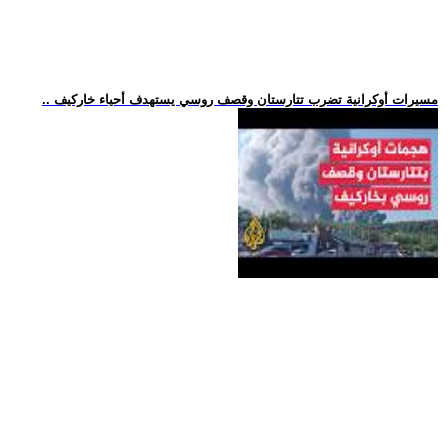
.. مسيرات أوكرانية تضرب تتارستان وقصف روسي يستهدف أحياء خاركيف