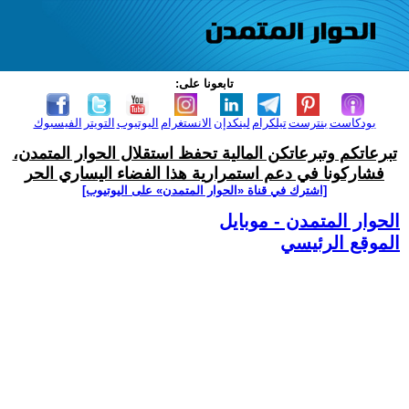
تابعونا على:
بودكاست
بنترست
تيلكرام
لينكدإن
الانستغرام
اليوتيوب
التويتر
الفيسبوك
تبرعاتكم وتبرعاتكن المالية تحفظ استقلال الحوار المتمدن،
فشاركونا في دعم استمرارية هذا الفضاء اليساري الحر
[اشترك في قناة ‫«الحوار المتمدن» على اليوتيوب]
الحوار المتمدن - موبايل
الموقع الرئيسي