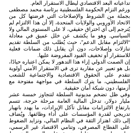
تداعياته البعد الاقتصادي ليطال الاستقرار العام.
ورغم التزام الحكومة الفلسطينية برئاسة محمد مصطفى
بجملة من الشروط والإصلاحات التي فرضتها كل من
الاتحاد الأوروبي والولايات المتحدة، إلا أن هذا الالتزام لم
يُترجم إلى أي اختراق حقيقي، لا على المستوى المالي ولا
السياسي. وهو ما يكشف عن خلل عميق في معادلة
“الالتزام مقابل الدعم”، حيث يُطلب من السلطة تقديم
تنازلات وإصلاحات، دون أن يقابل ذلك ضمانات فعلية
للاستقرار أو تخفيف القيود المفروضة عليها.
إن الصمت الدولي إزاء هذا التدهور لا يمكن اعتباره حيادًا،
بل هو تعبير عن مقاربة ترى في الاستقرار الأمني أولوية
تتقدم على الحقوق الاقتصادية والاجتماعية للشعب
الفلسطيني، ما يترك السلطة في مواجهة مفتوحة مع
أزمتها، دون شبكة أمان حقيقية.
وفي ظل تضخم مديونية السلطة لتتجاوز خمسة عشر
مليار دولار، تدخل المالية العامة مرحلة حرجة، تتسم
بارتفاع الالتزامات مقابل تآكل الإيرادات، ما يهدد بانهيار
تدريجي لقدرة المؤسسات على أداء وظائفها. ويُضاف
إلى ذلك اهتزاز الثقة في النظام المالي، وتزايد الضغوط
على القطاع المصرفي، وتنامي الاقتصاد غير الرسمي،