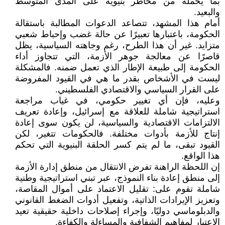
بما يحمله من مخاطر بنيوية على المدى المتوسط
والبعيد.
أمام هذا المشهد، تتصاعد الدعوات المطالبة باستقالة
الحكومة، باعتبارها تعبيرًا عن حالة غضب وإحباط شعبي
متزايد. غير أن هذا الطرح، رغم وجاهته السياسية، يظل
قاصرًا عن معالجة جوهر الأزمة، التي تتجاوز أداء
الحكومة إلى طبيعة الإطار الذي تعمل ضمنه. فالمشكلة
ليست في الأشخاص بقدر ما هي في القيود المفروضة
على القرار السياسي والاقتصادي الفلسطيني.
وعليه، فإن أي تغيير حكومي، في غياب مراجعة
استراتيجية شاملة للعلاقة مع إسرائيل، وإعادة تعريف
الالتزامات الاقتصادية والسياسية، لن يكون سوى إعادة
إنتاج للأزمة بأدوات مختلفة. فالحكومات تتغير، لكن
القيود تبقى، ما لم يتم كسر الحلقة البنيوية التي تحكم
هذا الواقع.
إن اللحظة الراهنة تفرض الانتقال من منطق إدارة الأزمة
إلى منطق إعادة بناء النموذج، عبر تبني استراتيجية وطنية
شاملة تقوم على: تقليل الاعتماد على أموال المقاصة،
وتعزيز الإيرادات الذاتية، وتفعيل أدوات الضغط القانوني
والدبلوماسي دوليًا، وإجراء إصلاحات داخلية حقيقية تعيد
الاعتبار لمفاهيم الشفافية والمساءلة والكفاءة.