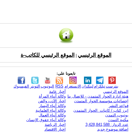
الموقع الرئيسي
الموقع الرئيسي للكاتب-ة
|
تابعونا على:
بنترست
تيلكرام
لينكدإن
الانستغرام
RSS
اليوتيوب
التويتر
الفيسبوك
الموقع الرئيسي
أخبار عامة
هيئة ادارة الحوار المتمدن - للإتصال بنا
وكالة أنباء المرأة
إحصائيات مؤسسة الحوار المتمدن
اخبار الأدب والفن
قواعد النشر
وكالة أنباء اليسار
ابرز كتاب / كاتبات الحوار المتمدن
وكالة أنباء العلمانية
يوتيوب التمدن
وكالة أنباء العمال
مكتبة التمدن
وكالة أنباء حقوق الإنسان
عدد الزوار: 3,428,841,588
اخبار الرياضة
اضافة موضوع جديد
اخبار الاقتصاد