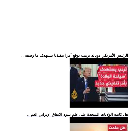
.. الرئيس الأمريكي دونالد ترمب يوقع أمرا تنفيذيا يستهدف ما وصفه
.. هل كانت الولايات المتحدة على علم ببنود الاتفاق الإيراني العم