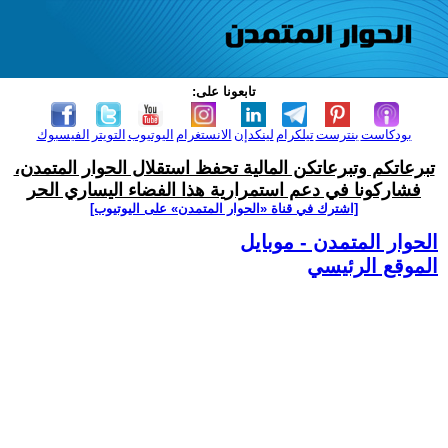
تابعونا على:
بودكاست
بنترست
تيلكرام
لينكدإن
الانستغرام
اليوتيوب
التويتر
الفيسبوك
تبرعاتكم وتبرعاتكن المالية تحفظ استقلال الحوار المتمدن،
فشاركونا في دعم استمرارية هذا الفضاء اليساري الحر
[اشترك في قناة ‫«الحوار المتمدن» على اليوتيوب]
الحوار المتمدن - موبايل
الموقع الرئيسي