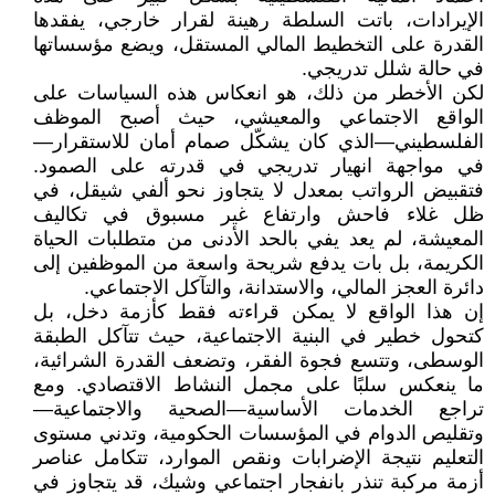
الإيرادات، باتت السلطة رهينة لقرار خارجي، يفقدها
القدرة على التخطيط المالي المستقل، ويضع مؤسساتها
في حالة شلل تدريجي.
لكن الأخطر من ذلك، هو انعكاس هذه السياسات على
الواقع الاجتماعي والمعيشي، حيث أصبح الموظف
الفلسطيني—الذي كان يشكّل صمام أمان للاستقرار—
في مواجهة انهيار تدريجي في قدرته على الصمود.
فتقبيض الرواتب بمعدل لا يتجاوز نحو ألفي شيقل، في
ظل غلاء فاحش وارتفاع غير مسبوق في تكاليف
المعيشة، لم يعد يفي بالحد الأدنى من متطلبات الحياة
الكريمة، بل بات يدفع شريحة واسعة من الموظفين إلى
دائرة العجز المالي، والاستدانة، والتآكل الاجتماعي.
إن هذا الواقع لا يمكن قراءته فقط كأزمة دخل، بل
كتحول خطير في البنية الاجتماعية، حيث تتآكل الطبقة
الوسطى، وتتسع فجوة الفقر، وتضعف القدرة الشرائية،
ما ينعكس سلبًا على مجمل النشاط الاقتصادي. ومع
تراجع الخدمات الأساسية—الصحية والاجتماعية—
وتقليص الدوام في المؤسسات الحكومية، وتدني مستوى
التعليم نتيجة الإضرابات ونقص الموارد، تتكامل عناصر
أزمة مركبة تنذر بانفجار اجتماعي وشيك، قد يتجاوز في