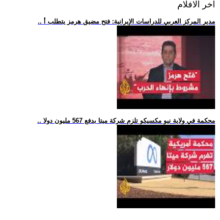
اخر الافلام
.. مدير المركز العربي للدراسات الإيرانية: فتح مضيق هرمز يتطلب أ
.. محكمة في ولاية نيو مكسيكو تلزم شركة ميتا بدفع 567 مليون دولا