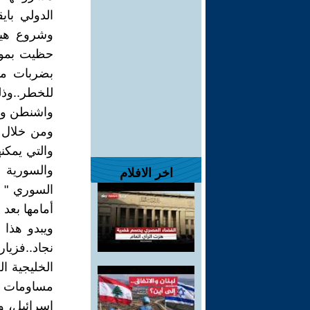
الدولي باي
وشروع هيئة
حظيت بمواف
بضربات موج
للخطر..وذ
واشنطن ولا
ومن خلال ه
والتي يمكنه
والسورية 
اخر الافلام
السوري " ،
أمامها بعد 
ويبدو هذا 
نجاد..فزيا
الخليجية ا
مساومات ل
إسرائيل، وإ