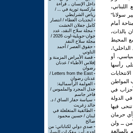
داخل الإنسان .. قراءة
اللبناني،
ماركسية ثورية في ... /
ير سولانا"
رياض الشرايطي
-
ابجديات العطاء / انتصار
تاحة أمام
كامل جفلان الخشت
-
مجلة سلاح النقد، عدد
ن بالذات،
جوان-جويلية-اوت 2026 /
ع المحيط
مجلة سلاح النقد
-
حقوق العصر / أحمد
الداخلي!،
التاوتي
سياسي، أو
-
قصة الأمراض المزمنة و
إفلاس الأطباء / عدنان
على رأسها
رضوان
لانتخابات
Letters from the East /
-
عدنان رضوان
ب المواطن
-
العولمة الرأسمالية:
جدل المجرد والملموس /
أحزاب في
فاخر جاسم
ي 17 أيار ولا ما جرى في الدولة
-
سياسة حفار الساق / د.
خالد زغريت
تنحى فيها
-
الطائفية المتغلغلة في
وأي حرمان
لبنان / حسين محمود
صالح
ن ــ ولن
-
صدى دولي لكتاباتي: من
 بالمبالغة
إحدى أبرز مفكرات اليسار