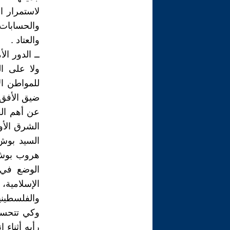
لاستمرار ا
والحسابات ا
والعتاد .
ــ الدور ا
ولا على ا
للمواطن ا
ضيق الأفق 
عن أهم الق
الشرق الأو
السيد بوش
هروب بوش ل
الوضع في 
الإسلامية،
والفلسطينية 
وكي تتحسس
رأيه أثناء 