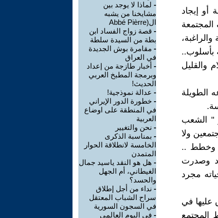
-
لماذا لا يوجد بين
 أو إيجاد
مشايخنا من يشبه
ال(Abbé Pièrre
 المجتمعة
-
قصة زواج الفساد ابن
 والراغبة،
بطة من السيدة سلطة
-
مقامرة بوش الجديدة
بأسلوب..
في العراق
م والقليل
-
أخبار طازجة من إعداد
وبرمجة المطبخ العربي
الحديث!
 الطويلة
-
عدالة نموذجية!
-
خطورة الدور الإيراني
ة.
في المنطقة على اوضاع
العربية
 " الشعب
-
نحن والتغيير
تمعين ولا
-
بمناسبة الذكرى
الخامسة لانطلاقة الحوار
د وخطط ..
المتمدن
ود وصدرت
-
هل هو النقد ياسيد جمال
الغيطاني، أم الجهل
ياته مجرد
والحسد؟
-
نداء من أجل إطلاق
سراح الشباب المعتقل
 عليها في
في السجون السورية
ط المجتمع
-
في اليوم العالمي