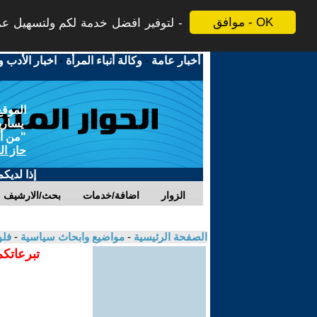
موافق - OK
لتوفير افضل خدمة لكم ولتسهيل عملي
أخبار عامة
-
وكالة أنباء المرأة
-
اخبار الأدب و
الموقع
يسارية
"من أج
حاز ال
إذا لديك
الزوار
اضافة/خدمات
بحث/الارشيف
الصفحة الرئيسية
-
مواضيع وابحاث سياسية
-
فلو
تبرعاتكم