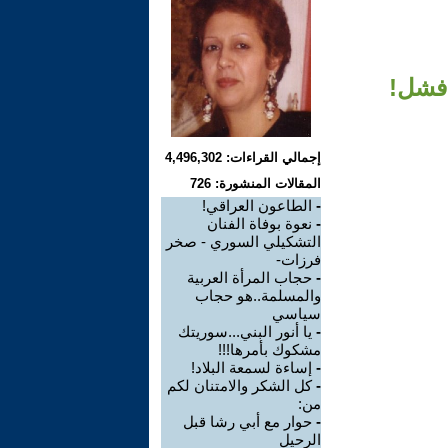
 فشل!
إجمالي القراءات: 4,496,302
المقالات المنشورة: 726
-
الطاعون العراقي!
-
نعوة بوفاة الفنان
التشكيلي السوري - صخر
فرزات-
-
حجاب المرأة العربية
والمسلمة..هو حجاب
سياسي
-
يا أنور البني...سوريتك
مشكوك بأمرها!!!
-
إساءة لسمعة البلاد!
-
كل الشكر والامتنان لكم
من:
-
حوار مع أبي رشا قبل
الرحيل