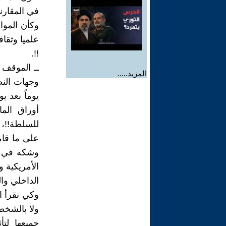
في المقارنة
وكأن الموا
علميا وثقاف
!!.
ــ الموقف 
المزيد.....
وجهات النظ
يوماً بعد 
أوراق الم
للسلطة!!، ي
على ما قا
وشكه في ع
الأمريكية 
الداخلي وا
وكي نقرأ ا
ولا بالشخص
جميعها لتأ