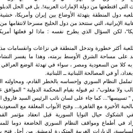
ث التي اقتطعتها من دولة الإمارات العربية!. بل في الحل الدبل
عبه دول المنطقة بتهدئة الأوضاع بين إيران وأمريكا، خشي
ابية الإيرانية، التي ستتخذ من دول الخليج مسرحا لانتقامها من
يكا"، لكن السؤال الذي يطرح نفسه : ماذا لو فعلتها أمري
للعبة أكثر خطورة وتدخل المنطقة في نزاعات وانقسامات مذ
متد على مساحة الشرق الأوسط برمته، وهذا ما يفسر النشا
به كلا من السعودية ومصر ، سواء في تهدئة الوضع العراقي 
اد، أو في المصالحة اللبنانية ــ اللبنانية.
ا تململ النظام السوري وإحساسه بالخطر القادم، ومحاولته ا
غالب ولا مغلوب"، ثم قبوله بقيام المحكمة الدولية " الموافق عليه
 " تسييسها"... كما جاء على لسان نائب الرئيس السيد فاروق ال
الحية الأخيرة مع القاهرة... وفتح الأبواب المغلقة مع السعودي
نفي الشكوك حيال النوايا السورية قبل انعقاد مؤتمر القم
ازاد في أطماع ومواقف النظام السوري الخاضعة دوما للم
سياسية، الزيارات الغربية المتكررة لدمشق من أجل فتح با