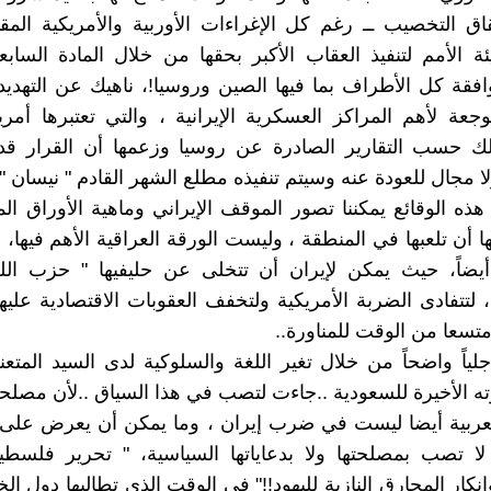
قاق التخصيب ــ رغم كل الإغراءات الأوربية والأمريكية المقد
 الأمم لتنفيذ العقاب الأكبر بحقها من خلال المادة السابع
قة كل الأطراف بما فيها الصين وروسيا!، ناهيك عن التهديد
عة لأهم المراكز العسكرية الإيرانية ، والتي تعتبرها أمر
لك حسب التقارير الصادرة عن روسيا وزعمها أن القرار قد
 مجال للعودة عنه وسيتم تنفيذه مطلع الشهر القادم " نيسان ".
ذه الوقائع يمكننا تصور الموقف الإيراني وماهية الأوراق ال
ا أن تلعبها في المنطقة ، وليست الورقة العراقية الأهم فيها، بل
أيضاً، حيث يمكن لإيران أن تتخلى عن حليفيها " حزب الله
 لتتفادى الضربة الأمريكية ولتخفف العقوبات الاقتصادية عليها
متسعا من الوقت للمناورة..
جلياً واضحاً من خلال تغير اللغة والسلوكية لدى السيد المت
رته الأخيرة للسعودية ..جاءت لتصب في هذا السياق ..لأن مصلح
لعربية أيضا ليست في ضرب إيران ، وما يمكن أن يعرض على 
ا تصب بمصلحتها ولا بدعاياتها السياسية، " تحرير فلسطين
نكار المحارق النازية لليهود!!" في الوقت الذي تطالبها دول الخ