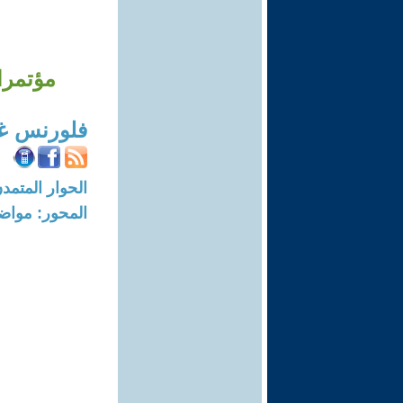
مؤتمرا
فلورنس غ
الحوار المتمدن-العدد: 1857 - 07
المحور: مواض