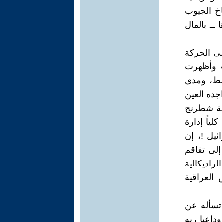
اخ الجيوب
 ــ بالمال
لى الحركة
ت وأظهرت
سط، ومدى
جده العين
قعة شطرنج
ياً إدارة
يل !، إن
إلى تفاقم
اديكالية
 العراقية
تسأله عن
داعيا ربه