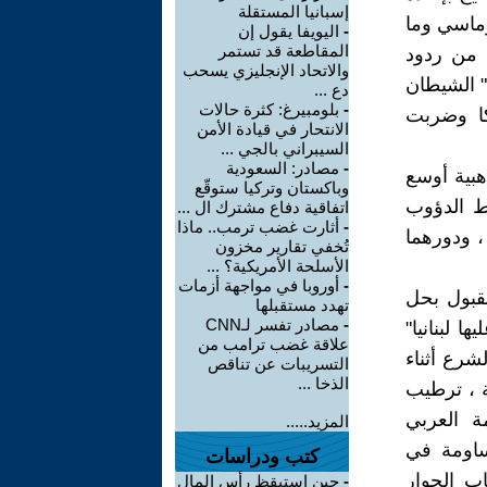
إسبانيا المستقلة
وماسي وما
-
اليويفا يقول إن
المقاطعة قد تستمر
ة من ردود
والاتحاد الإنجليزي يسحب
" الشيطان
دع ...
-
بلومبيرغ: كثرة حالات
كا وضربت
الانتحار في قيادة الأمن
السيبراني بالجي ...
-
مصادر: السعودية
هبية أوسع
وباكستان وتركيا ستوقّع
ط الدؤوب
اتفاقية دفاع مشترك ال ...
-
أثارت غضب ترمب.. ماذا
، ودورهما
تُخفي تقارير مخزون
الأسلحة الأمريكية؟ ...
-
أوروبا في مواجهة أزمات
لقبول بحل
تهدد مستقبلها
-
مصادر تفسر لـCNN
ا لبنانيا"
علاقة غضب ترامب من
شرع أثناء
التسريبات عن تناقص
الذخا ...
ة ، ترطيب
ة العربي
المزيد.....
ساومة في
كتب ودراسات
ب الحوار
-
حين استيقظ رأس المال