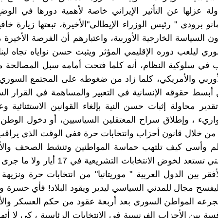
لة عزلها عن التأثير الإيراني خاصة لأهمية دورها في الوضع 
نو برودي " رئيس الوزراء الإيطالي"الأخيرة، تبعتها زيارة خافي
السياسة الخارجية الأوربية، واعتبارهم أن الفرصة الأخيرة م
وري ليلعب دوره الإقليمي المؤثر ويثبت حسن نواياه تجاه لبنا
 في سلوكية النظام، أنه كلما فتحت أمامه سبل المصالحة م
أوربي والأمريكي، كلما زاد من ضغوطه على المجتمع السوري 
بسط حقوقه الإنسانية في التعبير والمساهمة في القرار ال
دير محاولة إثبات حسن النية بإلغاء القوانين الاستثنائية و
اريء ، وإطلاق سراح المعتقلين السياسيين، أو دخول الوطن ا
 من خلال قانون أحزاب وانتخابات حرة ففي الوقت الذي يراق
لم وأسى كيف تلتهب حماسة المواطنين وتنشط الصحف وال
الجزائر ، التي تستعد لخوض الانتخابات التشريعية ف
فقر بين الدول العربية " موريتانيا" من انتخابات حرة ونزيهة 
فسح مجال للمدني السياسي ليدير ويقود البلاد! فأي حسرة 
رعه المواطن السوري بعد أربعة عقود من حكم العسكر والأم
سة بين الأحزاب الفرنسية في الانتخابات الرئاسية ، كي لا أتهم