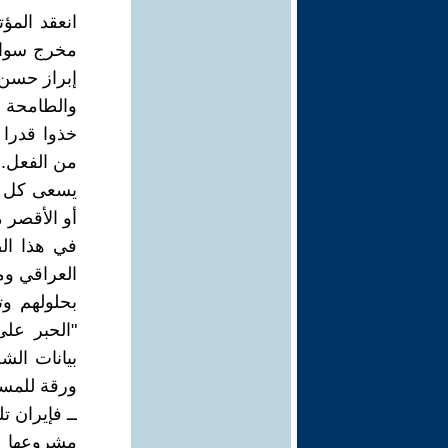
انعقد المؤ
مخرج سواء 
إبراز حسن ا
والطامحة 
خذوا قدرا 
من الفعل..
يسعى كل طر
أو الأقصر 
في هذا الص
العراقي وم
بحلولهم وت
"الحبر عل
بيانات الشج
ورقة للمسا
ــ فإيران ت
مشروعها ال