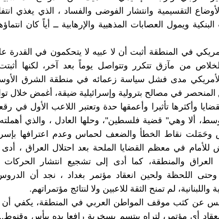
لأوضاع التقسيمية وانتشار الفوضى والفساد ، الذي يغذي انتف
لبنكية ويمول العصابات المذهبية والإرهابية ــ أياً كان انتماؤها
لأمريكي في المنطقة أثبت أن لا عبيه لا يتحكمون في القدرة ع
لخلاص من مآزق تتكرر وتتواصل يوماً بعد آخر، لكنها أثبت
لأمريكي مدى فشل سياسة زعمائه في منطقة الشرق الأو
المنحصر في مصالح بترولية وإسرائيلية ضيقة، أغمض خلال توا
ضايا وأكثرها تأثيرا وأعمقها حدة وتعتبر اللاعب الأول في ر
سط، ألا وهي" قضية فلسطين"، وحلها العادل ، والذي أهملته كل
 وحَمَلت نقاط الخطأ والضعف لحماس وعدم اعترافها بإسرائ
لأمام في معظم القضايا الملحة بعد احتلال العراق ، أدى 
العراق والمنطقة، كما أدى إلى تشجيع انتشار الحركات الر
 وحتى اللحظة ولحين انعقاد مؤتمر بغداد ، نجد أن الدروس
واللبنانية، لم تمنح الثقة للاعبين ولا لنتائج مؤتمراتهم.
 عن كثب موقف المواطن العربي في المنطقة، يكفي أن 
انعقاد أي مؤتمر، لتراه يبتسم بسخرية رافعا يده بيأس وقنوط..و