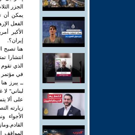
الجزر الثلا
يمكن أن تل
الفعل الإره
الأكبر أمر
إيران؟.
هنا تصبح ا
انتشارا ت
الذي تقوم 
في مؤتمر بغد
ــ يبرز هن
لبناني" لا 
على ألا يتم
زيارته التص
الأجواء و
القادم.وم
المواقف ال