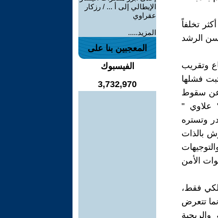
الإيطالي إلى أ ... / رزكار
عقراوي
ثر تخلفاً
المزيد.....
 سن الرشد
المعجبين بنا على
ع وتقريب
الفيسبوك
ثبت فشلها
3,732,970
ي عن سقوط
 علاوي "
صدر وتستره
ش بالذات
لتوجيهات
وات الأمن
الكي فقط،
نما تتعرض
والربحية