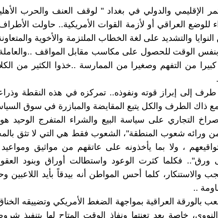
تمر الإقليمي والدولي في بغداد " لوقف العنف والحرب الأهلية
للوضع العراقي أو لأزمة القوات الأمريكية.. حاولت الأطراف
لنوايا والتشديد على لغة الخطاب الملتزمة والأخوية والمتعاونة
بنفس الوقت للحصول على مكاسب مقابل المواقف ..والعاملة 
كبيرا من التفهم وصغيرا من الممارسة ..خذوا الكثير من الكلا
ف إلى إبراز قوته ونفوذه.. تمركزه في هذه النقطة وذراعه
مع ذاك الطرف والكل يتبع المقايضة والمبازرة في سوق السياس
راخ التجاري على سياسة البيع والشراء المتفرج الوحيد هو
ن ورائه شعوب المنطقة"، الشعوب فقط هي التي لا تثق بالمج
واقيعهم ، ولا بما يأخذونه على عاتقهم من مواثيق ومواعي
ى ورق".. فكلما كثرت الوعود واستطالت أوراق وبنود العق
ب والاستنكار، كلما أحس المواطن أنه بيدقاً بأيد اللاعبين وح
ومة ..
لعب بالورقة العراقية بمواجهة الضغط الأمريكي وتضييقه الخناق
نووي، خاصة بعد تعنتها ونفاذ الوقت المتاح لها بتنفيذ شرو