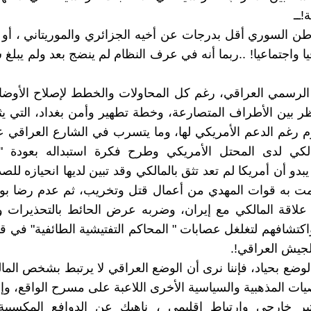
!ــ
طن السوري أقل بدرجات عن أخيه الجزائري والموريتاني ، أو أك
يا واجتماعيا! ..ربما أنه في عرف النظام لم ينضج بعد ولم يبلغ
الرسمي العراقي، رغم كل المحاولات والخطط لإصلاح الأوضا
ر بين الأطراف المتصارعة، وخطة تطهير وأمن بغداد، التي ي
يوم رغم الدعم الأمريكي لها، وما يتسرب في الشارع العراق
الكي لدى المحتل الأمريكي وطرح فكرة استبداله بعودة "
بدو أن أمريكا لم تعد تثق بالمالكي وقد تبين لديها انحيازه لل
مت به قوات المهدي من أعمال قتل وتخريب، ثم عدم رضا بو
لاقة المالكي مع إيران، وضربه عرض الحائط بالتحذيرات وا
واكتشافهم لتغلغل عصابات " المحاكم التفتيشية الطائفية" في ق
لجيش العراقي!.
لوضع بحياد، فإننا نرى أن الوضع العراقي لا يرتبط بشخص الم
يات المذهبية والسياسية الأخرى اللاعبة على مسرح الواقع، وإ
ثير خارجي وارتباط إقليمي ، ناهيك عن الدوافع المكسبية 