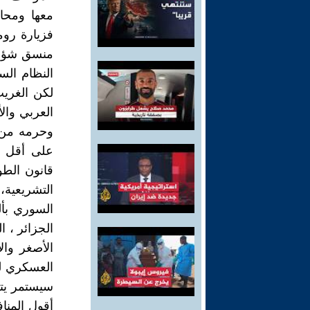
معها ومحاو
فزيارة روما
منسق شؤون 
النظام الس
لكن الغريب
العربي وال
وحرمه من أ
على أقل تق
قانون الطو
التشريعية،
السوري بأ
الأصغر والأ
العسكري لي
سيستمر يتج
أقول المناف