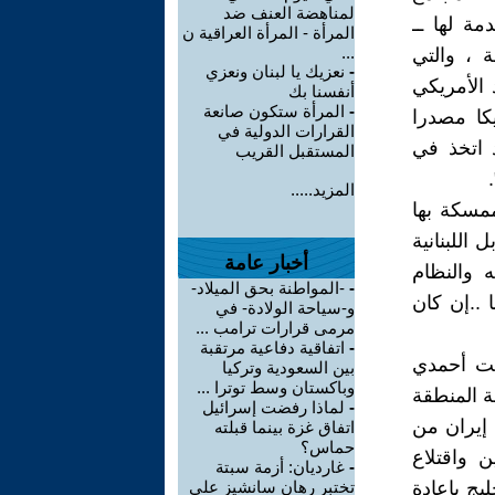
لمناهضة العنف ضد
مة لها ــ
المرأة - المرأة العراقية ن
...
ة ، والتي
-
نعزيك يا لبنان ونعزي
 الأمريكي
أنفسنا بك
-
المرأة ستكون صانعة
يكا مصدرا
القرارات الدولية في
 اتخذ في
المستقبل القريب
المزيد.....
ممسكة بها
 اللبنانية
أخبار عامة
 والنظام
-
-المواطنة بحق الميلاد-
 ..إن كان
و-سياحة الولادة- في
مرمى قرارات ترامب ...
-
اتفاقية دفاعية مرتقبة
عنت أحمدي
بين السعودية وتركيا
وباكستان وسط توترا ...
ة المنطقة
-
لماذا رفضت إسرائيل
إيران من
اتفاق غزة بينما قبلته
حماس؟
 واقتلاع
-
غارديان: أزمة سبتة
ليج بإعادة
تختبر رهان سانشيز على