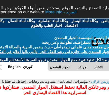
ة التصفح والنشر، الموقع يستخدم بعض أنواع الكوكيز نرجو النق
More info - المزيد
experience on our website
الفن
-
وكالة أنباء اليسار
-
وكالة أنباء العلمانية
-
وكالة أنباء العمال
-
وكا
الاقتصاد
-
اخبار الطب والعلوم
 الرئيسي لمؤسسة الحوار المتمدن
، علمانية، ديمقراطية، تطوعية وغير ربحية
ل مجتمع مدني علماني ديمقراطي حديث يضمن الحرية والعدالة الاجتم
حوار المتمدن على جائزة ابن رشد للفكر الحر والتى نالها أعلام في الفك
م مشاكل تقنية في تصفح الحوار المتمدن نرجو النقر هنا لاستخدام الموقع
كوردي
English
الاخبار
مراكز
الحوار المتمدن
رنس غزلان
- مؤتمرات، انتخابات = مساومات، رهانات، إحباط، ثم فشل!
 وتبرعاتكن المالية تحفظ استقلال الحوار المتمدن، فشاركونا 
استمرارية هذا الفضاء اليساري الحر