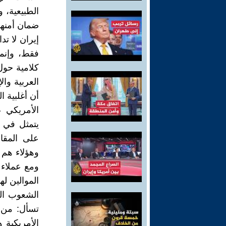
الطبيعية، 
ضمان أمنها
إيران لا ت
فقط، وإنما
كلامية حول
العربية وال
أن أغلبية ا
الأمريكي ع
يتمثل في ا
على المقاو
وهؤلاء هم 
ومع عملاء 
الموالين لها
الشعوب ال
تسأل: من ه
الأمريكية 