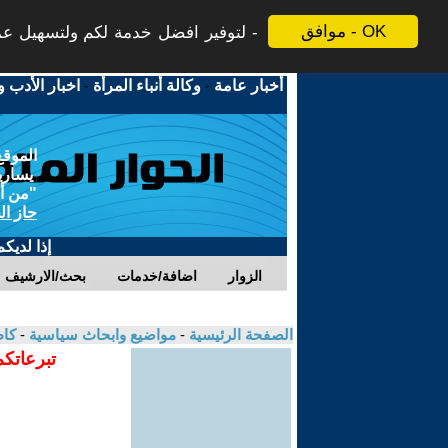
موافق - OK
لتوفير افضل خدمة لكم ولتسهيل عملي
أخبار عامة
-
وكالة أنباء المرأة
-
اخبار الأدب و
الموقع
يسارية
"من أج
حاز ال
إذا لديك
الزوار
اضافة/خدمات
بحث/الارشيف
الصفحة الرئيسية
-
مواضيع وابحاث سياسية
-
كا
تبرعاتكم