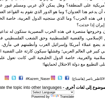
الأمريكية على المنطقة؟ وهل يمكن لأي عربي ومسلم غيور ع
 أن يدعم هذا العدوان؟ وما هو الدور الذي تقوم به القواعد ال
 في هذه الحرب؟ وما الذي ستجنيه الدول العربية، خاصة الخل
يران إذا حدثت؟
 وخروجها منتصرة في هذه الحرب المصيرية ستكون له تداعيا
م الإسلامي، والقضية الفلسطينية وحق الشعب الفلسطيني في
د يضع عملاء أمريكا وإسرائيل العرب وأنظمتهم في مأزق، و
ي كبير في العالم العربي؛ وفشلها سيكون كارثة على القضية ا
سلامية والعربية، خاصة الدول الخليجية التي كانت تعول على
ى التطبيع مع دولة الاحتلال لحمايتها!
#كاظم_ناصر (هاشتاغ)
Kazem_Naser#
موضوع إلى لغات أخرى -
ate the topic into other languages
Powered by
Translate