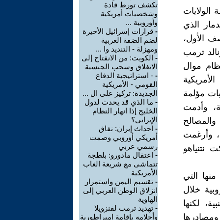
تكشف تورط قادة
 الولايات
وشخصيات أمريكية
وأوروبية ...
دمار الذي
-
قرارات إسرائيل الأخيرة
صف الأول،
لضم الضفة الغربية
ومهزلة - التنديد وا ...
نالد ترمب
-
الكويت: من الانفتاح إلى
ظام موال
الانغلاق وسحب الجنسية
-
- استراتيجية الدفاع
لأمريكية
القومي - الأمريكية
بات مؤلمة
الجديدة: تركيز على ال ...
-
ما الذي قد يحدث لدول
ة، وأدمت
الخليج إذا انهار النظام
الإيراني؟
والمصالح
-
أحداث إيران: نفاق
، وأرغمت
أمريكي أوروبي وصمت
رسمي عربي
 نتنياهو
-
اعتقال مادورو: بلطجة
تتماشى مع شريعة الغاب
الأمريكية
نها التي
-
تقسيم اليمن واستمرار
وبية خلال
انزلاق الوطن العربي إلى
الهاوية
ية، لكنها
-
تهديد ترمب لفنزويلا
ومصادرها
وأحلامه بإقامة امبراطورية