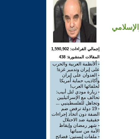
الإسلامي
إجمالي القراءات: 1,590,902
المقالات المنشورة: 438
-
اٌلأنظمة العربية والحرب
على إيران وتدمير غزة!
-
العدوان على إيران
وأكاذيب حماية أمريكا
لحلفائها العرب!
-
زيارة مودي لتل أبيب:
تحالف مع الإسرائيليين
وتجاهل للفلسطينيي ...
-
19 دولة ترفض ضم
الضفة دون اتخاذ إجراءات
حقيقية ضد الاحتلال
-
شهر رمضان وإيقاظ
الأمة من سباتها
-
ملفات إبستين: فضائح