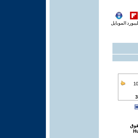
يبورد
الموبايل