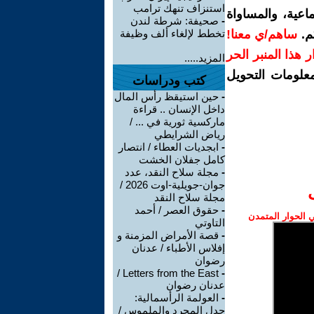
استنزاف تنهك ترامب
اعية، والمساواة
-
صحيفة: شرطة لندن
م.
ساهم/ي معنا!
تخطط لإلغاء ألف وظيفة
رار هذا المنبر الحر
المزيد.....
معلومات التحويل
كتب ودراسات
-
حين استيقظ رأس المال
داخل الإنسان .. قراءة
ماركسية ثورية في ... /
رياض الشرايطي
-
ابجديات العطاء / انتصار
كامل جفلان الخشت
-
مجلة سلاح النقد، عدد
جوان-جويلية-اوت 2026 /
مجلة سلاح النقد
-
حقوق العصر / أحمد
الحوار المتمدن
التاوتي
-
قصة الأمراض المزمنة و
إفلاس الأطباء / عدنان
رضوان
Letters from the East /
-
عدنان رضوان
-
العولمة الرأسمالية:
جدل المجرد والملموس /