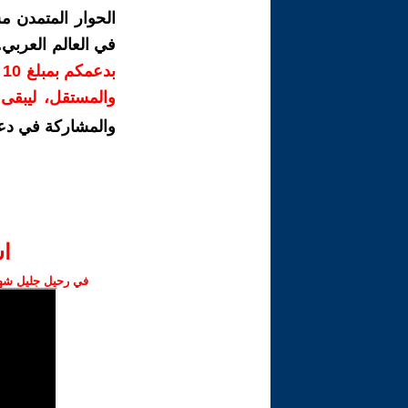
الحوار المتمدن م
في العالم العربي
ب
والمستقل، ليبقى ص
والمشاركة في دع
ا‫
في رحيل جليل شهبا