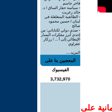
فاخر جاسم
-
سياسة حفار الساق / د.
خالد زغريت
-
الطائفية المتغلغلة في
لبنان / حسين محمود
صالح
-
صدى دولي لكتاباتي: من
إحدى أبرز مفكرات اليسار
الإيطالي إلى أ ... / رزكار
عقراوي
المزيد.....
المعجبين بنا على
الفيسبوك
3,732,970
انية على