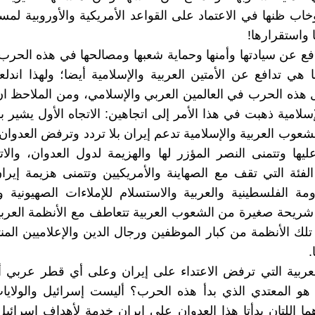
وخاب ظنها في الاعتماد على القواعد الأمريكية والأوروبية لمس
 واستقرارها!
دافع عن سيادتها وأمنها وحماية شعبها ومصالحها في هذه الحرب 
 هي تدافع عن الأمتين العربية والإسلامية أيضا؛ ولهذا اند
 هذه الحرب في العالمين العربي والإسلامي، ومن الملاحظ 
إسلامية ذهبت في هذا الأمر إلى اتجاهين: الاتجاه الأول يشير 
لشعوب العربية والإسلامية تدعم إيران بلا تردد وترفض العدوان
ليها وتتمنى النصر المؤزر لها والهزيمة لدول العدوان، والاتج
لفئة التي تقف مع الصهاينة والأمريكيين وتتمنى هزيمة إيرا
مة الفلسطينية والعربية والاستسلام للإملاءات الصهيونية وا
شريحة صغيرة من الشعوب العربية تتعاطف مع الأنظمة العربية
تلك الأنظمة من كبار الموظفين ورجال الدين والإعلاميين المنت
.
عربية التي ترفض الاعتداء على إيران وعلى أي قطر عربي أ
و المعتدي الذي بدأ هذه الحرب؟ أليست إسرائيل والولايات
هما اللتان بدأتا هذا العدوان على إيران خدمة لأهداف إسرائيل