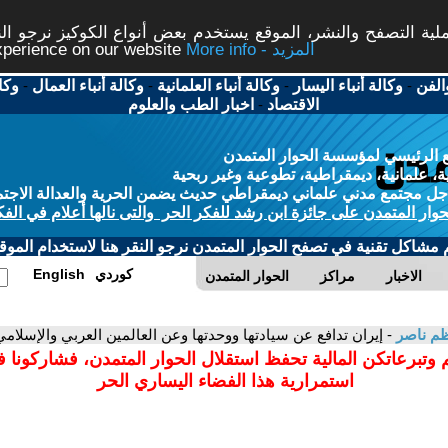
ة التصفح والنشر، الموقع يستخدم بعض أنواع الكوكيز نرجو النق
More info - المزيد
experience on our website
الفن
-
وكالة أنباء اليسار
-
وكالة أنباء العلمانية
-
وكالة أنباء العمال
-
وكا
الاقتصاد
-
اخبار الطب والعلوم
 الرئيسي لمؤسسة الحوار المتمدن
، علمانية، ديمقراطية، تطوعية وغير ربحية
ل مجتمع مدني علماني ديمقراطي حديث يضمن الحرية والعدالة الاجتم
حوار المتمدن على جائزة ابن رشد للفكر الحر والتى نالها أعلام في الفك
م مشاكل تقنية في تصفح الحوار المتمدن نرجو النقر هنا لاستخدام الموقع
كوردي
English
الاخبار
مراكز
الحوار المتمدن
ظم ناصر
- إيران تدافع عن سيادتها ووحدتها وعن العالمين العربي والإسلامي
 وتبرعاتكن المالية تحفظ استقلال الحوار المتمدن، فشاركونا 
استمرارية هذا الفضاء اليساري الحر