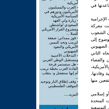
أمريكية
اعدتها في
-
العرب والمسلمون
الأمريكيون ودورهم في
السياسة الأمريكية
الإجرامية
-
زيارة ولي العهد
السعودي لواشنطن
لعت معركة
ومشروع القرار الأمريكي
ان الشعوب
للسلا ...
-
فوز ممداني: صفعة
بوضوح إلى
لترمب وتحد لليمين
 الصهيوني
الأمريكي والنفوذ
الصهيوني
اه الثاني
-
التدخلات الأجنبية
ن والقضاء
ومستقبل الوطن العربي
-
هل ستستمر فرحة
لأمريكية،
القادة العرب بخطة ترمب
أم إنها ستفشل و- ينقلب
 وقادتها،
...
فعين منها
-
وقف إطلاق النار وتوحيد
الموقف الفلسطيني
و إسلامي
المزيد.....
 المتحدة
 التوسعية