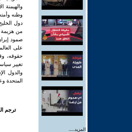
والهيمنة 
وطنه وأمته
دول الخليج
من هزيمة إ
صمود إيران
على العال
حقوقه، وق
تغيير سياس
والدول الإ
المتحدة وعل
ترجم ال
المزيد.....