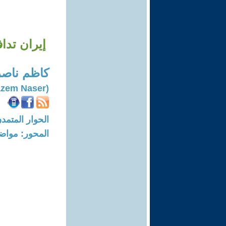
إيران تدا
كاظم ناصر
(Kazem Naser)
الحوار المتمدن-العدد: 8657 - 26
المحور: مواض