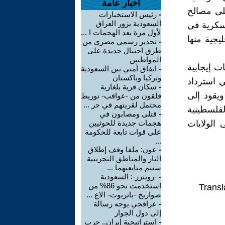
أخبار عامة
لى مصالح
-
رئيس الاستخبارات
السعودية يزور العراق
عسكرية في
لأول مرة بعد الهجمات ا ...
يجية منها
-
تحذير رسمي مصري من
طرق احتيال جديدة على
المواطنين
ت إيجابية
-
اتفاق أمني بين السعودية
وتركيا وباكستان
 استرداد
-
سكان قرية بلغارية
يقود إلى
قلقون من -عواقب- توريط
محتمل لقريتهم في حر ...
لفلسطينية
-
قتلى ومصابون في
 الولايات
هجمات جديدة للحوثيين
على قوات تابعة للحكومة
...
-
عون: ملفا وقف إطلاق
النار والمناطق التجريبية
ستتم متابعتهما ...
-
-رويترز-: السعودية
استخدمت نحو 86% من
Transl
صواريخ -باتريوت- الاع ...
-
عراقجي يوجه رسالة
إلى دول الجوار
-
استراتيجية إيران.. حرب