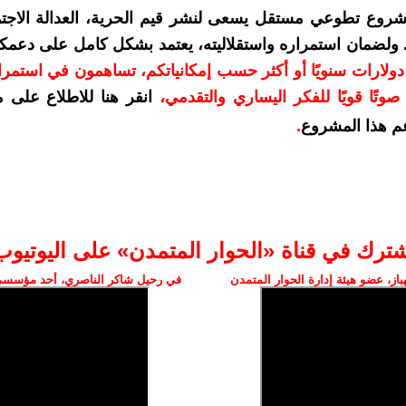
شروع تطوعي مستقل يسعى لنشر قيم الحرية، العدالة الاجتم
. ولضمان استمراره واستقلاليته، يعتمد بشكل كامل على دعمك
دعمكم بمبلغ 10 دولارات سنويًا أو أكثر حسب إمكانياتكم، تساهمون في استم
وتًا قويًا للفكر اليساري والتقدمي
،
انقر هنا للاطلاع على 
م هذا المشروع
.
شترك في قناة «الحوار المتمدن» على اليوتيوب
ز، عضو هيئة إدارة الحوار المتمدن
في رحيل شاكر الناصري، أحد مؤسسي 