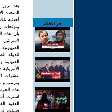
بعد مرور م
المتحدة ال
أحدثته تلك
اخر الافلام
وتوقعات رئ
بأن هذه ا
لإسرائيل 
الصهيونية 
للدولة ال
الصهاينة و
الأمريكية
عشرات آلاف
وترمب ومع
هذه الحرب
اشترت أسلح
العقود الق
فشلت في ح