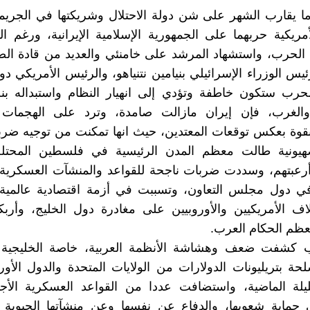
ا يقارب الشهر على شن دولة الاحتلال وشريكتها في الجريمة
أمريكية حربهما على الجمهورية الإسلامية الإيرانية، ورغم ال
 الحرب، واستشهاد المرشد على خامنئي والعديد من قادة ال
يس الوزراء الإسرائيلي بنيامين نتنياهو، والرئيس الأمريكي دو
لحرب ستكون خاطفة وتؤدي إلى انهيار النظام واستبداله بن
والغرب، فإن إيران مازالت صامدة، وترد على الهجمات ا
بقوة بعكس توقعات المعتدين، حيث انها تمكنت من توجيه ضر
صهيونية طالت معظم المدن الرئيسية في فلسطين المحتل
أرعبتهم، وسددت ضربات ناجحة للقواعد والمنشآت العسكرية 
 في دول مجلس التعاون، وتسببت في أزمة اقتصادية عالمية
 الأمريكيين والأوروبيين على مغادرة دول الخليج، وأربكت
ظم الحكام العرب.
 كشفت ضعف وهشاشة الأنظمة العربية، خاصة الخليجية م
ة بتريليونات الدولارات من الولايات المتحدة والدول الأور
ليلة الماضية، واستضافت عددا من القواعد العسكرية الأجنب
ماية شعوبها، والدفاع عن نفسها وعن منشآتها الحيوية 