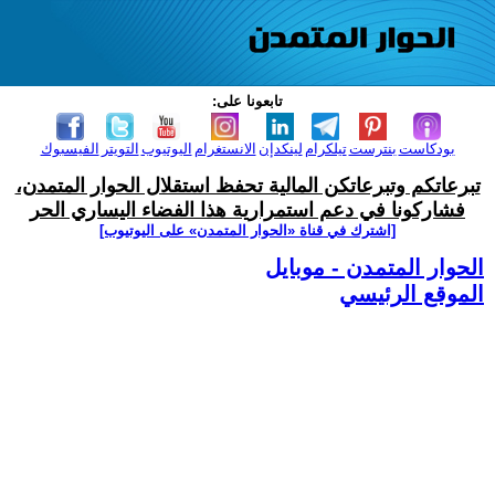
تابعونا على:
بودكاست
بنترست
تيلكرام
لينكدإن
الانستغرام
اليوتيوب
التويتر
الفيسبوك
تبرعاتكم وتبرعاتكن المالية تحفظ استقلال الحوار المتمدن،
فشاركونا في دعم استمرارية هذا الفضاء اليساري الحر
[اشترك في قناة ‫«الحوار المتمدن» على اليوتيوب]
الحوار المتمدن - موبايل
الموقع الرئيسي