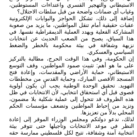
الاستيطاني والتهجير القسري واعتداءات المستوطنين،
وغياب أي ضمانات واضحة من قبل سلطات الاحتلال؟
إضافة إلى ذلك، تشكل الحواجز والبوابات الإلكترونية
عقبات حقيقية أمام تنقل المواطنين، ما يزيد من صعوبة
المشاركة الفعلية ويهدد العملية الديمقراطية نفسها. في
هذا السياق، يصبح من الصعب الحديث عن انتخابات
نزيهة وشفافة في بيئة محكومة بالخطر والضغط
السياسي والعسكري.
إن الحكومة، وفي هذا الوقت الحرج، مطالبة بالتركيز
على ما هو أهم: تثبيت صمود المواطنين، وقف التوسع
الاستيطاني، حماية الأراضي والمقدسات، وإعادة فتح
المسجد الأقصى المبارك، وحماية القدس من مخططات
التهويد. تحقيق الوحدة الوطنية يجب أن يكون أولوية
قصوى قبل أي استحقاق انتخابي، لأن الانتخابات في ظل
هذه الظروف قد تتحول إلى عملية شكلية بلا مضمون،
وتزيد من إحباط المواطنين وتضعف مؤسسات الحكم
المحلي بدلاً من تعزيزها.
لذلك، ندعو دولتكم ومجلس الوزراء الموقر إلى إعادة
النظر في موعد الانتخابات وتأجيلها حتى تتوفر بيئة
انتخابية آمنة وشفافة، تتيح لكل فلسطيني ممارسة حقه