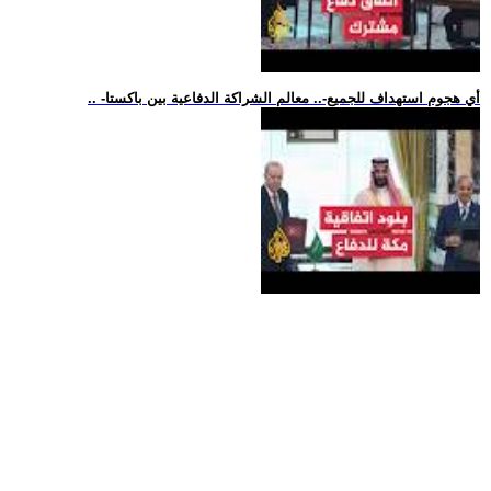
.. -أي هجوم استهداف للجميع-.. معالم الشراكة الدفاعية بين باكستا