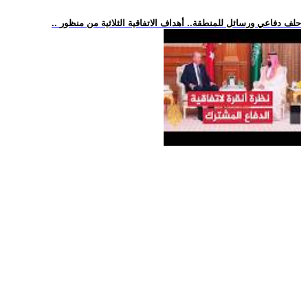
.. حلف دفاعي ورسائل للمنطقة.. أهداف الاتفاقية الثلاثية من منظور