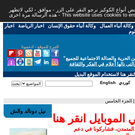
 أنواع الكوكيز نرجو النقر على الزر - موافق - لكي لاتظهر
This website uses cookies to ensure you ge
وكالة أنباء العمال
-
وكالة أنباء حقوق الإنسان
-
اخبار الرياضة
-
اخبار
لوم
التبرع للموقع - ادعمونا
حرية والعدالة الاجتماعية للجميع
"
تى نالها أعلام في الفكر والثقافة
قر هنا لاستخدام الموقع البديل
كوردي
English
| الجزء الخامس
نيل دونالد والش
لموبايل انقر هنا
 المتمدن، فشاركونا في دعم