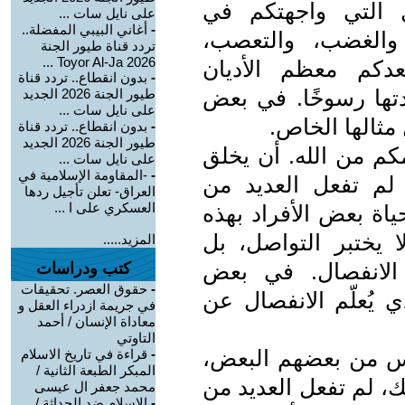
 التي واجهتكم في
على نايل سات ...
-
أغاني البيبي المفضلة..
 والغضب، والتعصب،
تردد قناة طيور الجنة
2026 Toyor Al-Ja ...
عدكم معظم الأديان
-
بدون انقطاع.. تردد قناة
تها رسوخًا. في بعض
طيور الجنة 2026 الجديد
على نايل سات ...
مثالها الخاص.
-
بدون انقطاع.. تردد قناة
طيور الجنة 2026 الجديد
كم من الله. أن يخلق
على نايل سات ...
-
-المقاومة الإسلامية في
 لم تفعل العديد من
العراق- تعلن تأجيل ردها
العسكري على ا ...
ياة بعض الأفراد بهذه
 يختبر التواصل، بل
المزيد.....
 الانفصال. في بعض
كتب ودراسات
-
حقوق العصر. تحقيقات
 يُعلّم الانفصال عن
في جريمة ازدراء العقل و
معاداة الإنسان / أحمد
التاوتي
ناس من بعضهم البعض،
-
قراءة في تاريخ الاسلام
المبكر الطبعة الثانية /
ذلك، لم تفعل العديد من
محمد جعفر ال عيسى
-
الإسلام ضد الحداثة /