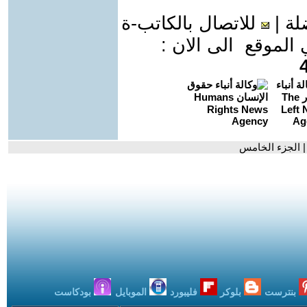
لة
|
للاتصال بالكاتب-ة
موقع الى الان :
| الجزء الخامس
بنترست
بلوكر
فليبورد
الموبايل
بودكاست