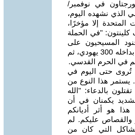
رجتاون في نوفمبر/
رهاب الدولي الذي نشهده اليوم،
المتحدة إلا مؤخرًا،
 كلينتون: "في الحملة
جنود المسيحيون على
القدس، أحرقوا أولًا كنيسًا يهوديًا كان بداخله 300 يهودي، ثم
 في الحرم القدسي.
 تُروى حتى اليوم في
. يستمر هذا النوع من
قتلون بالدعاء: "الله
الشديد يكمنان في أن
هذا هو أثر أديانكم
ر والقصاص عليكم. لم
شاكل التي كان من