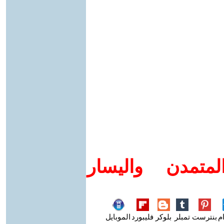
متمدن واليسار
م
بنترست
تمبلر
بلوكر
فليبورد
الموبايل