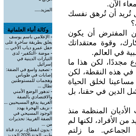
عاء الآن.
المزيد.....
 تُريد أن تُرهق نفسك
؟
وكالة أنباء العلمانية
 من المفترض أن يكون
-
الإعلامي باسم يوسف
كارك، وقوة معتقداتك
يعلق بطريقة ساخرة على
حفل عمرو دياب الأخي ...
ية في العالم.
-
موضة -التكفير- لدى
التيارات الدينية في
ع مجددًا، لكن هذا ما
إسرائيل
-
تصعيد واسع في الضفة:
لة في هذه النقطة، لكن
إصابات في طوباس
ساعينا لخلق الحياة
وهجمات للمستوطنين
تطال ...
ل الدين في حقنا، بل
-
تدهور الوضع الأمني
والاقتصادي بالضفة
الغربية يدفع المسيحيين ...
-
نزيف الهجرة يهدد
 الأديان المنظمة منذ
الوجود المسيحي في
 من الأفراد، لكنها لم
الضفة الغربية: تحذيرات
من ...
 الجماعي. ما زلتم
-
بدون انقطاع.. تردد قناة
طيور الجنة 2026 الجديد