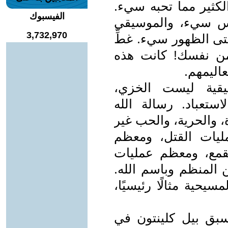
الكثير مما تحبه سيء.
الفيسبوك
نس سيء، والموسيقى
3,732,970
ى الظهور سيء. غطِّ
من نفسك! كانت هذه
اليمهم.
يقية ليست الخزي،
استعباد. رسالة الله
، والحرية، والحب غير
ليات القتل، ومعظم
قمع، ومعظم عمليات
 المنظم وباسم الله.
سيحية مثالًا رئيسيًا،
أسبق بيل كلينتون في