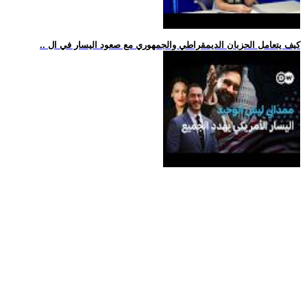
.. كيف يتعامل الحزبان الديمقراطي والجمهوري مع صعود اليسار في ال