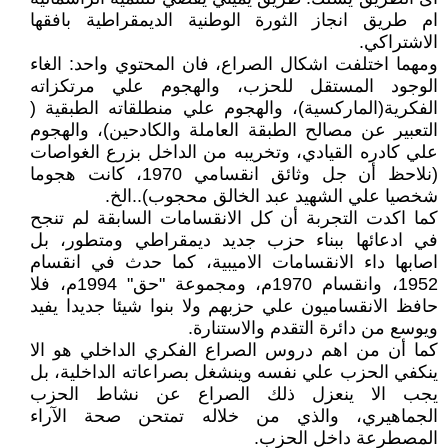
ام طريق انجاز الثورة الوطنية الديمقراطية بافقها
الاشتراكي.
ومهما اختلفت اشكال الصراع، فان المحتوي واحد: الغاء
الوجود المستقل للحزب، والهجوم علي مرتكزاته
الفكرية(الماركسية)، والهجوم علي منطلقاته الطبقية (
التعبير عن مصالح الطبقة العاملة والكادحين)، والهجوم
علي كادره القيادي، وتخريبه من الداخل بزرع الغواصات
(نلاحظ أن جل وثائق انقسامي 1970، كانت هجوما
شخصيا علي الشهيد عبد الخالق محجوب)..الخ.
كما اكدت التجربة أن كل الانقسامات السابقة لم تنجح
في ادعائها ببناء حزب جديد ديمقراطي ومتطور، بل
اصابها داء الانقسامات الاميبية، كما حدث في انقسام
1952، وانقسام 1970م، ومجموعة "حق" 1994م، فلا
حافظ الانقساميون علي حزبهم ولا بنوا شيئا جديدا يفيد
ويوسع من دائرة التقدم والاستنارة.
كما أن من اهم دروس الصراع الفكري الداخلي هو الا
ينكفي الحزب علي نفسه وينشغل بصراعاته الداخلية، بل
يجب الا ينعزل ذلك الصراع عن نشاط الحزب
الجماهيري، والذي من خلاله تمتحن صحة الآراء
المصطرعة داخل الحزب.