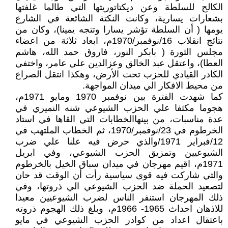
الكالح للسلطة وعن ديكتاتوريتها التي طالما غلفتها
بشعارات يسارية، وكانت النكتة الشائعة في الشارع
يومها ( أن السلطة تؤشر يسارا وتتجه يمينا)، وكان من
نتائج انقلاب 16/نوفمبر/1970م، ابعاد ثلاثة من اعضاء
مجلس الثورة ( بابكر النور، فاروق حمد الله، هاشم
العطا)، واعتقل عبد الخالق وعزالدين علي عامر، واختفي
الكادر القيادي للحزب تحت الأرض، وهكذا انتقل الصراع
من محيط الافكار الي ميدان المواجهة.
كما شهدت الفترة بين نوفمبر 1970 ومايو 1971م،
هجوما مكثفا علي الحزب الشيوعي شنه النميري في
عدة مناسبات، من بينهاالخطابات التي القاها في استاد
الخرطوم في 23/نوفمبر/1970، ثم الخطاب الملتهب في
12/فبراير 1971/والذي حرض فيه علنا علي ضرب
الشيوعيين وتمزيق الحزب الشيوعي، وفي ابريل
1971م، اقيم مهرجان في ميدان سباق الخيل بالخرطوم
والتي شاركت فيه قوى سياسية رأت أن الوقت قد حان
لتصعيد الحملة ضد الحزب الشيوعي الي ذروتها، وفي
ذلك المهرجان استنفر الناس لضرب الشيوعيين معيدا
للاذهان احداث 1965- 1966م، وبلغ ذلك الهجوم ذروته
باعتقال اعداد من كوادر الحزب الشيوعي في مايو