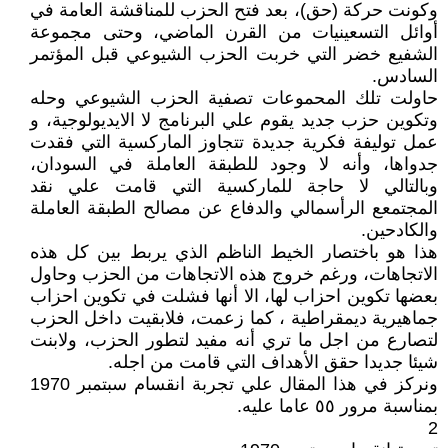
وكونت حركة (حق)، بعد فتح الحزب للمناقشة العامة في
أوائل التسعينيات من القرن الماضي، وحتى مجموعة
الشفيع خضر التي خربت الحزب الشيوعي قبل المؤتمر
السادس.
حاولت تلك المحموعات تصفية الحزب الشيوعي وحله
وتكوين حزب جديد يقوم علي البرنامج لا الايديولوجية، و
عمل توليفة فكرية جديدة تتجاوز الماركسية التي فقدت
جدواها، وأنه لا وجود للطبقة العاملة في السودان،
وبالتالي لا حاجة للماركسية التي قامت علي نقد
المجتمعع الرأسمالي والدفاع عن مصالح الطبقة العاملة
والكادحين.
هذا هو باختصار الخيط الناظم الذي يربط بين كل هذه
الاتجاهات، ورغم خروج هذه الاتجاهات من الحزب وحاول
بعضها تكوين احزاب لها، الا أنها فشلت في تكوين احزاب
جماهيرية ديمقراطية ، كما زعمت، فلابقيت داخل الحزب
لتصارع من اجل ما تري أنه مفيد لتطور الحزب، ولابنت
شيئا جديدا حقق الأهداف التي قامت من اجله.
ونركز في هذا المقال علي تجربة انقسام سبتمبر 1970
بمناسبة مرور ٥٥ عاما عليه.
2