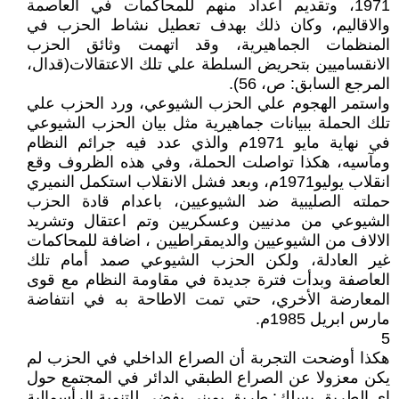
1971، وتقديم اعداد منهم للمحاكمات في العاصمة
والاقاليم، وكان ذلك بهدف تعطيل نشاط الحزب في
المنظمات الجماهيرية، وقد اتهمت وثائق الحزب
الانقساميين بتحريض السلطة علي تلك الاعتقالات(قدال،
المرجع السابق: ص، 56).
واستمر الهجوم علي الحزب الشيوعي، ورد الحزب علي
تلك الحملة ببيانات جماهيرية مثل بيان الحزب الشيوعي
في نهاية مايو 1971م والذي عدد فيه جرائم النظام
ومآسيه، هكذا تواصلت الحملة، وفي هذه الظروف وقع
انقلاب يوليو1971م، وبعد فشل الانقلاب استكمل النميري
حملته الصليبية ضد الشيوعيين، باعدام قادة الحزب
الشيوعي من مدنيين وعسكريين وتم اعتقال وتشريد
الالاف من الشيوعيين والديمقراطيين ، اضافة للمحاكمات
غير العادلة، ولكن الحزب الشيوعي صمد أمام تلك
العاصفة وبدأت فترة جديدة في مقاومة النظام مع قوى
المعارضة الأخري، حتي تمت الاطاحة به في انتفاضة
مارس ابريل 1985م.
5
هكذا أوضحت التجربة أن الصراع الداخلي في الحزب لم
يكن معزولا عن الصراع الطبقي الدائر في المجتمع حول
اى الطريق يسلك: طريق يميني يفضي للتنمية الرأسمالية