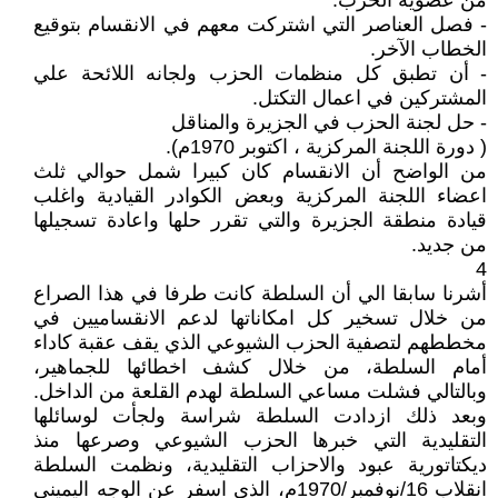
من عضوية الحزب.
- فصل العناصر التي اشتركت معهم في الانقسام بتوقيع
الخطاب الآخر.
- أن تطبق كل منظمات الحزب ولجانه اللائحة علي
المشتركين في اعمال التكتل.
- حل لجنة الحزب في الجزيرة والمناقل
( دورة اللجنة المركزية ، اكتوبر 1970م).
من الواضح أن الانقسام كان كبيرا شمل حوالي ثلث
اعضاء اللجنة المركزية وبعض الكوادر القيادية واغلب
قيادة منطقة الجزيرة والتي تقرر حلها واعادة تسجيلها
من جديد.
4
أشرنا سابقا الي أن السلطة كانت طرفا في هذا الصراع
من خلال تسخير كل امكاناتها لدعم الانقساميين في
مخططهم لتصفية الحزب الشيوعي الذي يقف عقبة كاداء
أمام السلطة، من خلال كشف اخطائها للجماهير،
وبالتالي فشلت مساعي السلطة لهدم القلعة من الداخل.
وبعد ذلك ازدادت السلطة شراسة ولجأت لوسائلها
التقليدية التي خبرها الحزب الشيوعي وصرعها منذ
ديكتاتورية عبود والاحزاب التقليدية، ونظمت السلطة
انقلاب 16/نوفمبر/1970م، الذي اسفر عن الوجه اليميني