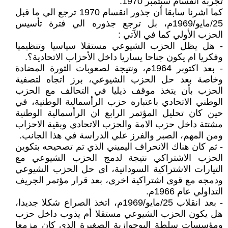
تجربة انقسام سبتمبر 1970.
كما اشرنا سابقا أن جذور انقسام 1970 ترجع الي ما قبل
25/مايو/1969م، بل ترجع جذوره الي فترة تأسيس
الحزب الأولي كما في الآتي :
- هل يظل الحزب الشيوعي مستقلا سياسيا وتنظيميا
وفكريا ام يكون جناحا يساريا داخل الأحزاب الاتحادية؟.
- بعد اكتوبر 1964م، ونتيجة لصعوبات الثورة المضادة
وخاصة بعد حل الحزب الشيوعي، برز اتجاه لتصفية
الحزب بأن يتخذ موقف ذيليا في التحالف مع الحزب
الوطني الاتحادي باعتباره حزب الرأسمالية الوطنية، في
حين كان تحليل المؤتمر الرابع ان الرأسمالية الوطنية
مشتتة داخل حزب الامة والحزب الاتحادي وبقية الاحزاب
ومن المهم، الصبر والفرز علي الدراسة في هذا الجانب.
- ثم كان هناك الانحراف اليميني الذي تم تصحيحه بتكوين
الحزب الاشتراكي نتيجة لدمج الحزب الشيوعي مع
التيارات الاشتراكية السودانية، اى حل الحزب الشيوعي
ودمجه مع قوى اشتراكية اخري، بعد قرار مؤتمر الجريف
التداولي عام 1966م.
- بعد انقلاب 25/مايو/1969م، اتخذ الصراع شكلا جديدا،
هل يكون الحزب الشيوعي مستقلا أم يذوب داخل حزب
ومؤسسات سلطة البوجوازية الصغيرة الذي كان مزمعا