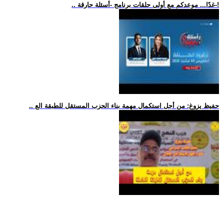
.. غدًا... موعدكم مع أولى حلقات برنامج -أسئلة حارقة-!
.. حفيظ يزوغ: من أجل استكمال مهمة بناء الحزب المستقل للطبقة الع