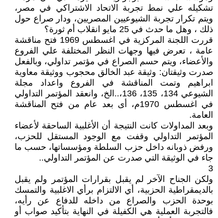
تشكيله علي نمط تجربة الاتحاد الاشتراكي في مصر،
ويتم تكرار تجربة الشيوعيين المصريين، ودار صراع حول
ذلك ، وهل ما حدث في 25 مايو انقلاب أم ثورة؟
قررت اللجنة المركزية في اغسطس 1969 فتح مناقشة
عامة ، تعرض فيها وجهات النظر المختلفة علي الفروع
والأعضاء، ويتم حسم الصراع في مؤتمر تداولي، وبالفعل
صدرت وثيقتان: وثيقة عبد الخالق محجوب ووثيقة معاوية
ابراهيم وتمت المناقشة في الفروع واعداد مجلة
الشيوعي 134، 135، 136،..الخ، وانعقد المؤتمر التداولي
في اغسطس 1970م، أى بعد عام من فتح المناقشة
العامة.
وبعد المداولات كانت النتيجة أن الأغلبية الساحقة لأعضاء
المؤتمر التداولي وقفت مع الوجود المستقل للحزب،
ورفض ذوبانه داخل حزب السلطة ومؤسساتها، حسب ما
جاء في الوثيقة التي صدرت عن المؤتمر التداولي..
3
ولكن الجناح الآخر لم يقبل بقرارات المؤتمر ولم يقبل
بالديمقراطية الحزبية، أي الالتزام برأي الاغلبية والتمسك
بوحدة الحزب والصراع من داخله للدفاع عن رأيه،
فالتجربة العملية هي الكفيلة في النهاية بتأكيد صواب أو