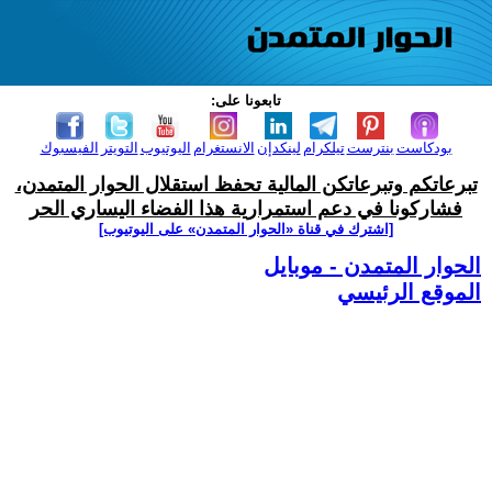
تابعونا على:
بودكاست
بنترست
تيلكرام
لينكدإن
الانستغرام
اليوتيوب
التويتر
الفيسبوك
تبرعاتكم وتبرعاتكن المالية تحفظ استقلال الحوار المتمدن،
فشاركونا في دعم استمرارية هذا الفضاء اليساري الحر
[اشترك في قناة ‫«الحوار المتمدن» على اليوتيوب]
الحوار المتمدن - موبايل
الموقع الرئيسي