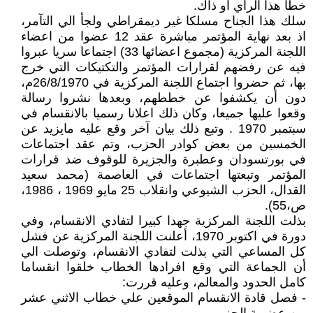
خطا هذا الرأي أو ذاك.
سلك هذا الجناح مسلكا غير ديمقراطي ولجأ الي التآمر،
اذ بعد نهاية المؤتمر مباشرة عقد 12 عضوا من اعضاء
اللجنة المركزية (مجموع اعضائها 33) اجتماعا سريا عبروا
فيه عن رفضهم لقرارات المؤتمر والتكتيكات التي خرج
بها، ثم حضروا اجتماع اللجنة المركزية في 26/8/1970م،
دون أن يكشفوا عن خططهم، وبعدها نشروا رسالة
وقعوا عليها جميعا، وكان ذلك اعلانا رسميا بالانقسام في
سبتمبر 1970 . وتبع ذلك بيان آخر وقع عليه مايزيد عن
الخمسين من بعض كوادر الحزب، وتم عقد اجتماعات
في بورتسودان وعطبرة والجزيرة للوقوف ضد قرارات
المؤتمر وتبعتها اجتماعات في العاصمة (محمد سعيد
القدال، الحزب الشيوعي وانقلاب 25 مايو 1969 ، 1986،
ص،55).
بذلت اللجنة المركزية جهدا كبيرا لتفادي الانقسام، وفي
دورة في اكتوبر 1970، أعلنت اللجنة المركزية عن فشل
كل المساعي التي بذلت لتفادي الانقسام، وتوصلت الي
أن الجماعة التي وقع افرادها الخطاب خلقوا انقساما
كامل الحدود والمعالم، وعليه قررت:
- فصل قادة الانقسام الموقعين علي خطاب الاثني عشر