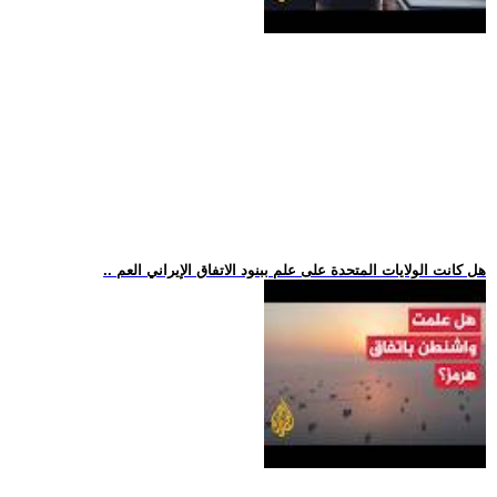
.. هل كانت الولايات المتحدة على علم ببنود الاتفاق الإيراني العم