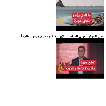
.. مدير المركز العربي للدراسات الإيرانية: فتح مضيق هرمز يتطلب أ