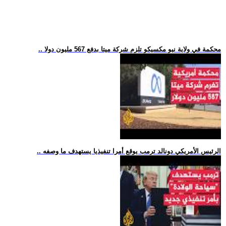
.. محكمة في ولاية نيو مكسيكو تلزم شركة ميتا بدفع 567 مليون دولا
.. الرئيس الأمريكي دونالد ترمب يوقع أمرا تنفيذيا يستهدف ما وصفه