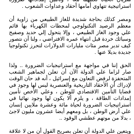
استراتيجية تتهاوي أمامها أحقاد وعداوات الشعوب .
ومصر كذلك بحاجة شديدة للغاز الطبيعي من زاوية أن
معظم الرصيد التكنولوجي لمحطات الكهرباء بها قائم
علي وجود الغاز الطبيعي ، وإلا يتحول إلي حديد وصفيح
وسبائك خردة قبل انتهاء عمره الافتراضي ، ولنا أن نتصور
كيف تدبر مصر مئات مليارات الدولارات لتحرز تكنولوجيا
جديدة بديلا عنها .
الحق إننا في مواجهة مع استراتيجيات الضرورة .. ولذا
صار لزاما علي الدولة الآن أن تعلن لجماهير الشعب
المتحفزة لرفض التعاون مع إسرائيل ، أنه قد حان الوقت
لإدراك أن الأحقاد التاريخية والعنصرية ليس لها وجود في
قضايا التأمين الاقتصادي للوطن ، وعلي الأخص تأمين
إمدادات الطاقة ، و يلزم ألا يكون لها وجود نهائيا في
استراتيجيات الضرورة لحياة مائة وعشرة ملايين إنسان
علي أرض الوطن ، بل ومعهم أيضا عشرون مليون لاجئ
، بدلا من موتهم عطشي الوقود ..
ويتعين علي الدولة أن تعلن بصريح القول أن من لا علاقة