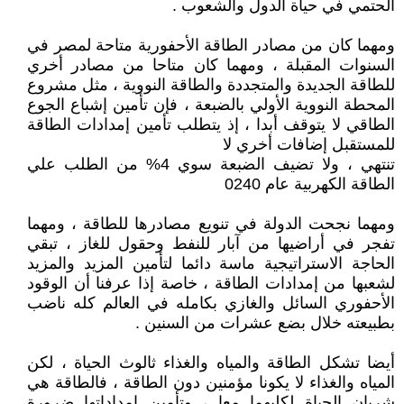
الحتمي في حياة الدول والشعوب .
ومهما كان من مصادر الطاقة الأحفورية متاحة لمصر في
السنوات المقبلة ، ومهما كان متاحا من مصادر أخري
للطاقة الجديدة والمتجددة والطاقة النووية ، مثل مشروع
المحطة النووية الأولي بالضبعة ، فإن تأمين إشباع الجوع
الطاقي لا يتوقف أبدا ، إذ يتطلب تأمين إمدادات الطاقة
للمستقبل إضافات أخري لا
تنتهي ، ولا تضيف الضبعة سوي 4% من الطلب علي
الطاقة الكهربية عام 0240
ومهما نجحت الدولة في تنويع مصادرها للطاقة ، ومهما
تفجر في أراضيها من آبار للنفط وحقول للغاز ، تبقي
الحاجة الاستراتيجية ماسة دائما لتأمين المزيد والمزيد
لشعبها من إمدادات الطاقة ، خاصة إذا عرفنا أن الوقود
الأحفوري السائل والغازي بكامله في العالم كله ناضب
بطبيعته خلال بضع عشرات من السنين .
أيضا تشكل الطاقة والمياه والغذاء ثالوث الحياة ، لكن
المياه والغذاء لا يكونا مؤمنين دون الطاقة ، فالطاقة هي
شريان الحياة لكليهما معا ، وتأمين إمداداتها ضرورة