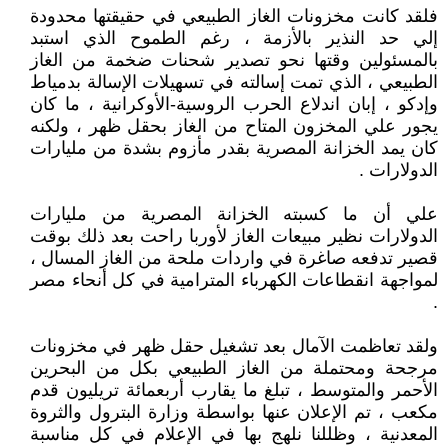
فلقد كانت مخزونات الغاز الطبيعي في حقيقتها محدودة
إلي حد النذير بالأزمة ، رغم الطموح الذي استبد
بالمسئولين وقتها نحو تصدير شحنات ضخمة من الغاز
الطبيعي ، الذي تمت إسالته في تسهيلات الإسالة بدمياط
وإدكو ، إبان اندلاع الحرب الروسية-الأوكرانية ، ما كان
يجور علي المخزون المتاح من الغاز بحقل ظهر ، ولكنه
كان يمد الخزانة المصرية بقدر مأزوم بشدة من مليارات
الدولارات .
علي أن ما كسبته الخزانة المصرية من مليارات
الدولارات نظير مبيعات الغاز لأوربا راحت بعد ذلك بوقت
قصير تدفعه صاغرة في واردات ملحة من الغاز المسال ،
لمواجهة انقطاعات الكهرباء المترامية في كل أنحاء مصر
.
ولقد تعاظمت الآمال بعد تشغيل حقل ظهر في مخزونات
مرجحة ومحتملة من الغاز الطبيعي بكل من البحرين
الأحمر والمتوسط ، تبلغ ما يقارب أربعمائة تريليون قدم
مكعب ، تم الإعلان عنها بواسطة وزارة البترول والثروة
المعدنية ، وظللنا نلهج بها في الإعلام في كل مناسبة