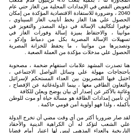
المجاورة لنا ، بكمية بلغت 4.6 تريليون قدم مكعب
لتعويض النقص في الإمدادات المحلية من الغاز حتي عام
2040 ، وضرورة للاستفادة الاقتصادية المؤكدة من إمكان
الحصول علي هذا الغاز بخط أنابيب الغاز السيناوي ،
توفيرا لتكاليف الإسالة في دولة المصدر والتغويز في
موانينا ، والاحتفاظ بميزة إسالة وفورات الغاز في
تسهيلات الإسالة المصرية بكل من دمياط وإدكو ،
وتصديرها من موانينا ، ما يحفظ للخزانة المصرية
الحصول علي مدخلات مؤكدة من العملة الصعبة .
هنا تصدرت المشهد علامات استفهام ضخمة ، مصحوبة
باحتجاجات مهولة علي وسائل التواصل الاجتماعي ،
اختبل فيها المصريون بين العداء المستحكم لإسرائيل
والتعاون الطاقي معها ، بينما الدولةغائبة عن الإفصاح ،
وغائبة بالأكثر عن إصدار أي بيان يوضح ويعلن للكافة
أن تأمين إمدادات الطاقة هو مسألة حياة أو موت للوطن
بأكمله ، ولذا فهو أولوية أمن قومي حاكمة .
لقد صار ضروريا أكثر من أي وقت مضي أن تخرج الدولة
علي الشعب لتؤكد له أن الكراهية الدينية والأحقاد
التاريخية والعداء المذهبي ليس لها اعتبار أمام قضايا