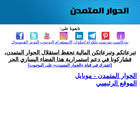
تابعونا على:
بودكاست
بنترست
تيلكرام
لينكدإن
الانستغرام
اليوتيوب
التويتر
الفيسبوك
تبرعاتكم وتبرعاتكن المالية تحفظ استقلال الحوار المتمدن،
فشاركونا في دعم استمرارية هذا الفضاء اليساري الحر
[اشترك في قناة ‫«الحوار المتمدن» على اليوتيوب]
الحوار المتمدن - موبايل
الموقع الرئيسي