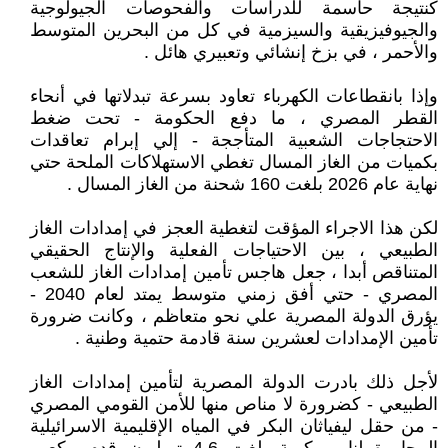
كنتيجة حاسمة للدراسات والفحوصات الجيولوجية
والجيوفيزيقية والسيزمية في كل من البحرين المتوسط
والأحمر ، في بزخ إنشائي وتعبيري هائل .
وإذا بانقطاعات الكهرباء تعاود بسرعة تبدلاتها في أنحاء
القطر المصري ، ما دفع الحكومة - تحت ضغط
الاحتجاجات الشعبية المتأججة - إلي إبرام تعاقدات
بكميات من الغاز المسال تغطي الاستهلاكات الملحة حتي
نهاية عام 2026 بلغت 160 شحنة من الغاز المسال .
لكن هذا الاجراء المؤقت لتغطية العجز في إمدادات الغاز
الطبيعي ، بين الاحتياجات الفعلية والإنتاج الحقيقي
المتناقص أبدا ، جعل هاجس تأمين إمدادات الغاز للشعب
المصري - حتي أفق زمني متوسط يمتد لعام 2040 -
يؤرق الدولة المصرية علي نحو متعاظم ، وكانت ضرورة
تأمين الإمدادات لعشرين سنة قادمة حتمية وطنية .
لأجل ذلك بادرت الدولة المصرية لتأمين إمدادات الغاز
الطبيعي - كضرورة لا مناص منها للأمن القومي المصري
- من حقل ليفياثان البكر في المياه الإقليمية الاسرائيلية