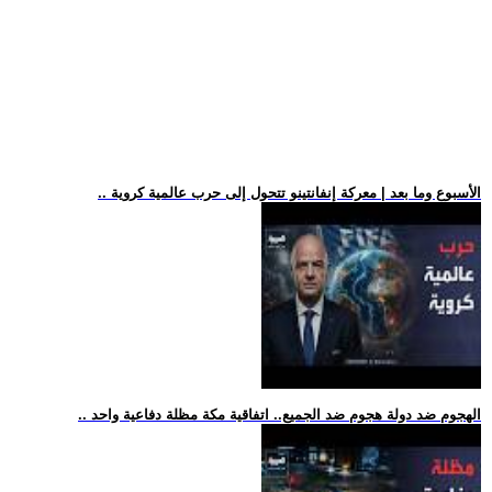
.. الأسبوع وما بعد | معركة إنفانتينو تتحول إلى حرب عالمية كروية
.. الهجوم ضد دولة هجوم ضد الجميع.. اتفاقية مكة مظلة دفاعية واحد