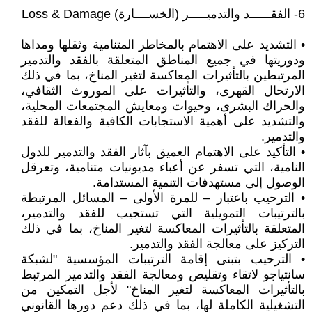
6- الفقــــــد والتدميـــــر (الخســــارة) Loss & Damage
• التشديد على الاهتمام بالمخاطر المتنامية وثقلها ومداها
ودوريتها في جميع المناطق المتعلقة بالفقد والتدمير
المرتبطين بالتأثيرات المعاكسة لتغير المناخ، بما في ذلك
الارتحال القهرى، والتأثيرات على الموروث الثقافي،
والحراك البشرى، وحيوات ومعايش المجتمعات المحلية،
والتشديد على أهمية الاستجابات الكافية والفعالة للفقد
والتدمير.
• التأكيد على الاهتمام العميق بآثار الفقد والتدمير للدول
النامية، التي تسفر عن أعباء مديونيات متنامية، وتعرقل
الوصول إلى مستهدفات التنمية المستدامة.
• الترحيب باعتبار – للمرة الأولى – المسائل المرتبطة
بالترتيبات التمويلية التي تستجيب للفقد والتدمير،
المتعلقة بالتأثيرات المعاكسة لتغير المناخ، بما في ذلك
التركيز على معالجة الفقد والتدمير.
• الترحيب بتبنى إقامة الترتيبات المؤسسية "لشبكة
سانتياجو لاتقاء وتقليص ومعالجة الفقد والتدمير المرتبط
بالتأثيرات المعاكسة لتغير المناخ" لأجل التمكين من
التشغيلية الكاملة لها، بما في ذلك دعم دورها القانوني