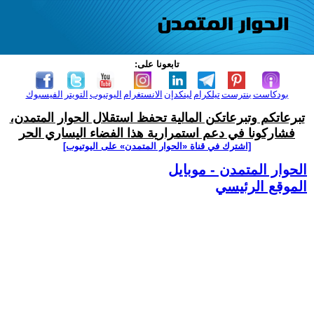
تابعونا على:
بودكاست
بنترست
تيلكرام
لينكدإن
الانستغرام
اليوتيوب
التويتر
الفيسبوك
تبرعاتكم وتبرعاتكن المالية تحفظ استقلال الحوار المتمدن،
فشاركونا في دعم استمرارية هذا الفضاء اليساري الحر
[اشترك في قناة ‫«الحوار المتمدن» على اليوتيوب]
الحوار المتمدن - موبايل
الموقع الرئيسي