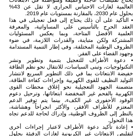
يحتاج تقليصات عاجلة وعميقة ومتواصلة في الابتعاثات
العالمية لغازات الاحتباس الحرارى لا تقل عن 43%
بحلول عام 2030، بالمقارنة بمستويات عام 2019.
• التأكيد على أن ذلك يحتاج إلى فعل تعجيلى في هذا
العقد الحرج بالتأسيس على المساواتية، والمعرفة
العلمية الأفضل المتاحة، وبما يعكس المسئوليات
المشتركة ولكن متباينة، والقدرات اللازمة، في ضوء
الظروف الوطنية المختلفة، وفى إطار التنمية المستدامة
وجهود القضاء على الفقر.
• دعوة الأطراف للتعجيل بتنمية وتطوير ونشر
التكنولوجيات، وتبنى السياسات، للانتقال نحو نظم الطاقة
خفيضة الابتعاثات بما في ذلك التطوير السريع لانتشار
التوليد النظيف للقوى الكهربية وإجراءات كفاءة الطاقة،
متضمنة الجهود التعجيلية نحو إغلاق محطات القوى
الكهربية بالفحم غير المخفضة ابتعاثاتها، وترحيل دعوم
الوقود الأحفورى غير الكفء، بينما يتم توفير الدعم
المعتزم للأطراف الأفقر، والأكثر انجراحاً وهشاشة،
بالنظر إلى الظروف الوطنية، وإدراك لحاجة للدعم تجاه
هذا التحول.
• إعادة تأكيد دعوة الأطراف لاعتبار إجراءات أخرى
لتقليص الابتعاثات غير الكربونية لغازات الدفيئة بحلول