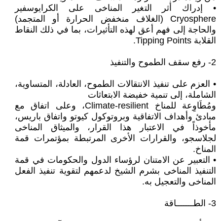
• إدراك أثر التغير المناخى على الكرايوسفير
Cryosphere (الغلاف منخفض الحرارة أو المتجمد)
والحاجة إلى فهم أعق لهذه التأثيرات، بما في ذلك النقاط
القلابة Tipping Points.
2- رفع سقف الطموح والتنفيذ
• العزم على تنفيذ الانتقالات الطموح، العادلة، المتساوية،
الشاملة، إلى تنمية خفيضة الابتعاثات
ومُطَاوِعة للمناخ Climate-resilient، وعلى اتفاق مع
مبادئ وأهداف الاتفاقية وبروتوكول كيوتو واتفاق باريس،
مأخوذاً في الاعتبار هذا القرار، والميثاق المناخى
لجلاسجو، والقرارات الأخرى المرتبطة بمؤتمرات قمة
المناخ.
• التعبير عن الامتنان لرؤساء الدول والحكومات في قمة
التنفيذ المناخى بشرم الشيخ لدعمهم لتقوية تنفيذ الفعل
المناخى والتعجيل به.
3- الطـــــــاقة