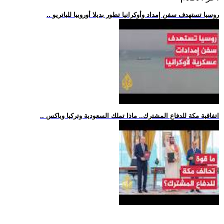
.. روسيا تستهدف سفن إمداد وأوكرانيا تطور بديلا أوروبيا للباتريو
.. اتفاقية مكة للدفاع المشترك.. ماذا تملك السعودية وتركيا وباكس