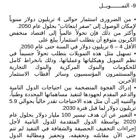
9- التمـــــــويــل
• من الضرورى استثمار حوالى 4 تريليون دولار سنوياً
لإمكان الوصول إلى "صفر ابتعاثات" بحلول عام 2050.
وأكثر من ذلك فإن تحولاً عالمياً إلى اقتصاد منخفض
الكربون متوقع أن يتطلب استثماراً يبلغ على
الأقل 4 – 6 تريليون دولار في السنة حتى عام 2050.
• تسهيل مثل هذه التمويلات يتطلب تحولاً جسيماً في
نظم التمويل وهيكلياتها وعملياتها، وذلك بانخراط كامل
للحكومات والبنوك المركزية والبنوك التجارية
والمستثمرون المؤسسيون وسائر أقطاب الاستثمار
الآخرين.
• إدراك الفجوة المتضخمة بين احتياجات الدول النامية
والدعم المقدم لجهودها لتنفيذ مساهماتها المحددة وطنياً،
والتنبيه إلى أن مثل هذه الاحتياجات تقدر حالياً بحوالي 5.9
تريليون دولار لما قبل فترة 2030.
• التعبير عن أن هدف تيسير 100 مليار دولار بحلول عام
2020 بواسطة الدول المتقدمة للدول النامية لأجل
إجراءات التخفيف الحصيفة والشفافة في التنفيذ لم تتم
حتى الآن مقابلته وتحقيقه، وتحفيز ومطالبة الدول