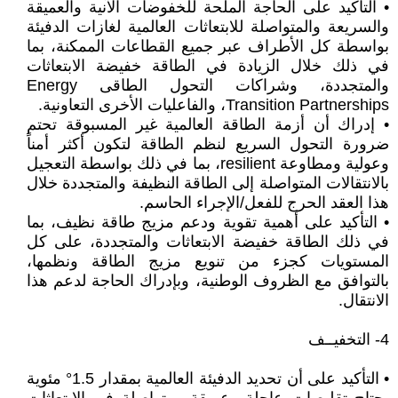
• التأكيد على الحاجة الملحة للخفوضات الآنية والعميقة
والسريعة والمتواصلة للابتعاثات العالمية لغازات الدفيئة
بواسطة كل الأطراف عبر جميع القطاعات الممكنة، بما
في ذلك خلال الزيادة في الطاقة خفيضة الابتعاثات
والمتجددة، وشراكات التحول الطاقى Energy
Transition Partnerships، والفاعليات الأخرى التعاونية.
• إدراك أن أزمة الطاقة العالمية غير المسبوقة تحتم
ضرورة التحول السريع لنظم الطاقة لتكون أكثر أمناً
وعولية ومطاوعة resilient، بما في ذلك بواسطة التعجيل
بالانتقالات المتواصلة إلى الطاقة النظيفة والمتجددة خلال
هذا العقد الحرج للفعل/الإجراء الحاسم.
• التأكيد على أهمية تقوية ودعم مزيج طاقة نظيف، بما
في ذلك الطاقة خفيضة الابتعاثات والمتجددة، على كل
المستويات كجزء من تنويع مزيج الطاقة ونظمها،
بالتوافق مع الظروف الوطنية، وبإدراك الحاجة لدعم هذا
الانتقال.
4- التخفيــف
• التأكيد على أن تحديد الدفيئة العالمية بمقدار 1.5° مئوية