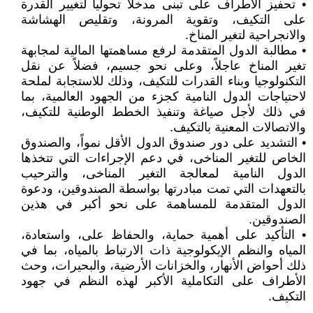
• تحفيز الأطراف على تبنى مدخلاً تحولياً لتغيير القدرة
على التكيف، وتقوية المرونة، وتقليص الهشاشة
والانجراحية لتغير المناخ.
• مطالبة الدول المتقدمة لرفع مساهمتها المالية لمجابهة
تغير المناخ عاجلاً، وعلى نحو جسيم، فضلاً عن نقل
التكنولوجيا وبناء القدرات للتكيف، وذلك للاستجابة لملحة
لاحتياجات الدول النامية كجزء من الجهود العالمية، بما
في ذلك لأجل صياغة وتنفيذ الخطط الوطنية للتكيف،
والاتصالات المعنية بالتكيف.
• التشديد على دور صندوق الدول الأقل نمواً، والصندوق
الخاص للتغير المناخى، في دعم الإجراءات التي تتخذها
الدول النامية لمعالجة التغير المناخى، والترحيب
بالتعهدات التي تمت مبادرتها بواسطة الصندوقين، ودعوة
الدول المتقدمة للمساهمة على نحو أكبر في هذين
الصندوقين.
• التأكيد على أهمية حماية، والحفاظ على، واستعادة،
المياه والنظم الإيكولوجية ذات الارتباط بالمياه، بما في
ذلك أحواض الأنهار، والخزانات الأرضية، والبحيرات، وحث
الأطراف على التكاملية الأكبر لهذه النظم في جهود
التكيف.