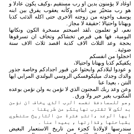
اوغاد لا يؤمنون بدين او رب مستقيم ،وكيف يكون عادلا و
هو رب متحيّز بين ابناءه وكأنه يعقوب يفرق بين ابنه
يوسف واخوته من زوجته الاخرى حتى اكله الذئب كذبا
وبهتانا واحتيالا ؛حقيقة لا مجاز۔
نعم، لو تعلمون ،لقد اصبحتم مسخرة الكون ونكاتها
اليومية، فها هي قبرص تخشاكم وتخاف ان تسرقوها
بحجة وعد الثلاث الاف كذبة اقصد ثلاث الاف سنة
ضوئية۔
اخجلوا من انفسكم
يكفيكم كذبا وبهتانا واحتيالا،
و عودوا لبلادكم وابحثوا عن قبور اجدادكم وخاصة جذور
والدك وجدك ميليكوفسكي الروسي البولندي المرابي ايها
النتن ، بعيدا عنا
وعن وعد ربك المجنون الذي لا نؤمن به ولن نؤمن بوعده
المكتوب بغير حبر ولا ورق۔
وهو للمصادفة نفسه الرب الذي يخاف ان نؤمن
به لكي لا تقترب نهايتكم عن طريقنا ۔
ايها الوغد ،انتم فترة من التاريخ ستنطوي
بقباحتها وقذارتها ، بعيدا عنا ۔
سندرسها لاولادنا كجزء من تاريخ الاستعمار البغيض