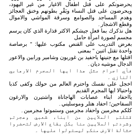
يحرضونكم على قتل اطفال الاغيار من غير اليهود،
ويحرضون على قتل النساء وبَقْرِ بطونهم وخنق العجائز
وهدم المساجد والصوامع وسرقة المواشي والاموال
وقطع الاشجار۔
هل نذكرك بما فعل جيشكم الاكثر قذارة الذي كان يرسم
مجسم لصورة امرأة حامل
بغرض التدريب على القنص مكتوب عليها: " برصاصة
واحدة تقتل اثنين " بمعنى
اقتلها مع جنينها ياحفيد بن غوريون وشامير ورابين والاعور
الدجال موشيه ديان۔
فأي اجرام مثل هذا ايها المجرم الارهابي
النازي ۔
اخجل على نفسك واحترم العالم من حولك وكفى كذبا
واحتيالا ايها المجرم القديم
يااحفاد ابناء عصابات الهاجاناة واشتيرن والارغون
السفاحين؛ احفاد هتلر وموسليني۔
كلكم مجرمين واحفاد مجرمين وستموتوا مجرمين۔
قتلتم الملايين من ابناء شعبي وهجرتم
وشردتم الملايين منا بكل بقاع الارض لتحضروا
حثالة الارض منكم ليستولوا عليها ۔