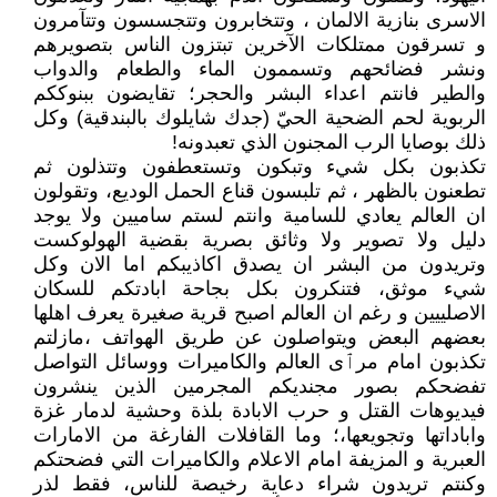
الاسرى بنازية الالمان ، وتتخابرون وتتجسسون وتتآمرون
و تسرقون ممتلكات الآخرين تبتزون الناس بتصويرهم
ونشر فضائحهم وتسممون الماء والطعام والدواب
والطير فانتم اعداء البشر والحجر؛ تقايضون ببنوككم
الربوية لحم الضحية الحيّ (جدك شايلوك بالبندقية) وكل
ذلك بوصايا الرب المجنون الذي تعبدونه!
تكذبون بكل شيء وتبكون وتستعطفون وتتذلون ثم
تطعنون بالظهر ، ثم تلبسون قناع الحمل الوديع، وتقولون
ان العالم يعادي للسامية وانتم لستم ساميين ولا يوجد
دليل ولا تصوير ولا وثائق بصرية بقضية الهولوكست
وتريدون من البشر ان يصدق اكاذيبكم اما الان وكل
شيء موثق، فتنكرون بكل بجاحة ابادتكم للسكان
الاصلييين و رغم ان العالم اصبح قرية صغيرة يعرف اهلها
بعضهم البعض ويتواصلون عن طريق الهواتف ،مازلتم
تكذبون امام مرٱى العالم والكاميرات ووسائل التواصل
تفضحكم بصور مجنديكم المجرمين الذين ينشرون
فيديوهات القتل و حرب الابادة بلذة وحشية لدمار غزة
واباداتها وتجويعها،؛ وما القافلات الفارغة من الامارات
العبرية و المزيفة امام الاعلام والكاميرات التي فضحتكم
وكنتم تريدون شراء دعاية رخيصة للناس، فقط لذر