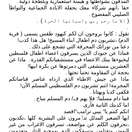
المدفون بشواطئها و هيمنة استعمارية وبلطجة دولية۔
حقا ،انهم شركاء معك بحفلة الابادة الجماعية والتواطأ
الصليبي المفضوح۔
( الا ما رحم ربي واسبانيا الحرة ) ۔
۔
تقول : كانوا يروجون ان لكم كيهود طقس يسمى ( فرية
الدم) ،تشربون دم اطفال ابناء المسيح! هل هذا كذب!
دعنا من توراتك المحرفة التي تشجع على ذلك۔
فماذا عن جنودك الذين يسرقون اعضاء اطفال فلسطين
ليخبوءها ببنك الاعضاء في مستشفياتكم القذرة۔ ماذا عن
العشرين مستشفى التي دمرتوها عن بكرة ابيها!
بحجة ان المقاومة تختبأ تحتها۔
ماذا عن جيش الاطباء الذي ارداه عناصر قناصاتكم
المجرمة! انتم تشربون دم الفلسطيني المسلم الآن!
فكفى كذبا وبهتانا۔
فما دام مسلما؛ فلا يهم ف/ دم المسلم مباح۔
اما كذبتك الثانية فأرى
انكم كنتم يا" بيبي ترامب"اقصد
ايها الصغير المدلل تتٱمرون على البشرية كلها ،تكذبون
،تحرفون الكلم عن مواضعه، تسرقون الاغراب من غير
اليهود، وتقتلون وتسفكون الدم بهمجية التتار وتعدمون