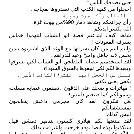
حتى يصدقك الناس "
اخجلوا من كمية الكذب التي تصدروها بفجاجة۔
۔ العالم رآكم صوت وصورة ۔
رأى جرائمكم وشاهد دمار 90%من بيوت غزة۔
الله يكسر ايديكم
شاهد كيف ابتدعتم قصة ابو الشباب لتتهموا خماس
بسرقة المعونات !
وانتم انتم من كان يسرقها مع الوغد الذي اشترتوه بثمن
بخس لانه جاهل واميّ وعبد للدراهم۔
لقد استخدمتم عصابة البلطجي ابو الشباب لكي يسرقها
ويعيدها لكم لكي تبيعوها بالسوق السوداء۔
قليل من الخجل ايها النتن/ الكاذب الأشر ۔
يكفي يعني يكفي
؛ مهاترات و ضحك على الذقون ۔تصنعون عصابة مسلحة
وبتمويلكم كما صنعتم داعش!
هل تنكرون، لقد كان مجرمي داعش يتعالجون
بمستشفياتكم
اليس كذلك!
لقد صنعتها لكم هيلاري كلينتون لتدمير دمشق فهل
ستكذبوا بهذه ايضا ،وقد خرجت واعترفت بذلك۔