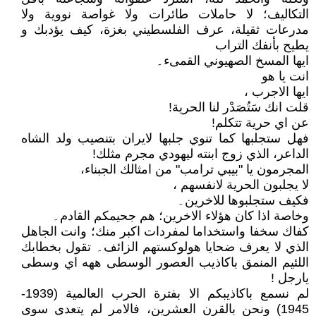
التكاليف؛ لا حاملات طائرات ولا غواصة نووية ولا
مدرعات ثقيلة، عرف الفلسطيني بغزة، كيف يؤدبك و
يطيح بأنفك التراب
ايها المسخ الصهيوني القمىء۔
انت يا هو
ايها الاجرب ،
قلت انك سَتُصَدْر لنا الحرية!
عن اي حرية تتكلم!
فهل ستجلبها كما تنوي جلبها لايران بتنصيب ولد الشاه
الداعر، الذي زوج ابنته ليهودي مجرم مثلك!
المجرمون يا "بيبي ترامب" من امثالك الجبناء،
لا يجلبون الحرية لانفسهم ،
فكيف ستجلبوها للاخرين۔
وخاصة اذا كان هؤلاء الاخرين؛ هم جحيمكم القادم۔
كفاك سخفا واستخداما لمفردات اكبر منك؛ وانت الجاهل
الذي لا يعرف ضحايا هولوكستهم الزائف۔ تقول بخطابك
اللئيم المنمق باكاذيب العصور الوسطى ههه اي وسطى
يارجل !
لم نسمع باكاذيبكم الا بفترة الحرب العالمية (1939-
1945) ونحن بالقرن العشرين، فالامر لم يتعدى سوى