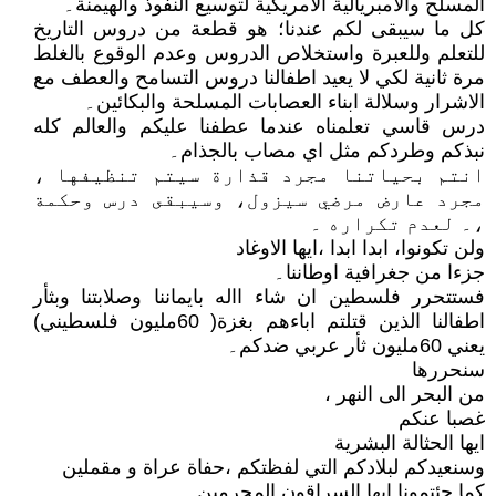
المسلح والامبريالية الامريكية لتوسيع النفوذ والهيمنة۔
كل ما سيبقى لكم عندنا؛ هو قطعة من دروس التاريخ
للتعلم وللعبرة واستخلاص الدروس وعدم الوقوع بالغلط
مرة ثانية لكي لا يعيد اطفالنا دروس التسامح والعطف مع
الاشرار وسلالة ابناء العصابات المسلحة والبكائين۔
درس قاسي تعلمناه عندما عطفنا عليكم والعالم كله
نبذكم وطردكم مثل اي مصاب بالجذام۔
انتم بحياتنا مجرد قذارة سيتم تنظيفها ،
مجرد عارض مرضي سيزول، وسيبقى درس وحكمة
،۔ لعدم تكراره ۔
ولن تكونوا، ابدا ابدا ،ايها الاوغاد
جزءا من جغرافية اوطاننا۔
فستتحرر فلسطين ان شاء االه بايماننا وصلابتنا وبثأر
اطفالنا الذين قتلتم اباءهم بغزة( 60مليون فلسطيني)
يعني 60مليون ثأر عربي ضدكم۔
سنحررها
من البحر الى النهر ،
غصبا عنكم
ايها الحثالة البشرية
وسنعيدكم لبلادكم التي لفظتكم ،حفاة عراة و مقملين
كما جئتمونا ايها السراقون المجرمين