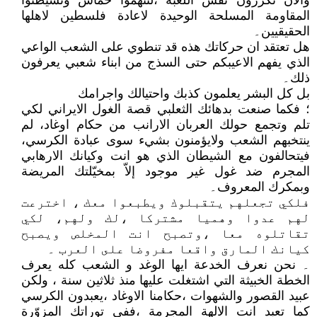
والآن تكررون نفس اللعبة ،لتتهموا حماس وتشيطنوا
المقاومة المسلحة الوحيدة لاعادة فلسطين لاهلها
الحقيقيين۔
هل تعتقد ان حركاتك هذه قد تنطوي على الشعب الواعي
الذي يفهم الاعيبكم حتى السذج من ابناء شعبي يعرفون
ذلك۔
بل كل البشر يعلمون كذبك واحتيالك واجرامك
؛ فكما صنعت بدهائك الثعلبي قصة الغول الايراني لكي
تلم وتجمع حولك العربان الارانب من حكام اوغاد، لم
ينتخبهم الشعب ولايؤمنون بشيء سوى عبادة الكرسي،
فيتحالفون مع الشيطان الذي هو انت وكيانك الارهابي
المجرم ضد غول غير موجود إلاّ بمخيّلتك المريضة
وبمكرك المعروف۔
فلكي تجعلهم يتقبلوك ويطبعوا معك ، اخترعت
لهم عدوا وهميا مشتركا ،لك ولهم، لكي
تقاتلوه معا ،وتصبح انت المخلص ويصبح
كيانك المارق واقعا مفروضا على العرب ۔
۔ نحن نعرف الخدعة ايها الوغد و الشعب كله يعرف
الخطة الخبيثة التي اشتغلت عليها منذ ثلاثين سنة ، ولكن
عبيد القصور والشهوات ،حكامنا الاوغاد ،يعبدون الكرسي
كما تعبد انت الالهة المجرمة ،ففي توراتك المزوّرة