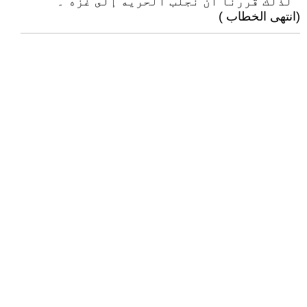
" لذلك قررنا ان نجلب الحريه إلى غزه"۔
(انتهى الخطاب )