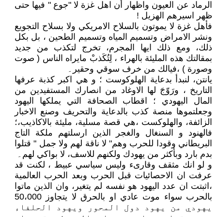
الرماد عن العيون واظهار أن اهل غزة لا "جوع " فيها حتى
ظهر اسيرهم الهزيل !
فأهل غزة لا يموتون بالسلاح الامريكي ولا بسلاح التجويع
ونشر الامراض وتسميم المياه وتسميم الطحين ، بل بكل
ذلك، ومع ذلك ايها المجرم، تخرج لتكذب من جديد
بمقالتك هذه المليئة بالهراء ، لِتُكَذبْ مايراه الناس ( صوت
وصورة ) ،فيالك من خرف سوقي وحقير۔
يانتن، لنبدأ بدعاية الهلوكوست ؛ و هي اكبر كذبة عرفها
التاريخ ، ورَوّجَ لها الاوغاد من انصارك المستفيدين من
المال اليهودي ؛ اقطاب الصحافة التي يملكها اليهود
وجعلتموها منصة كذب بالدعاية والتحريف وصنع الاخبار
الزائفة، والهلوكست ،هي قصة مسلية، مليئة بالاكاذيب،؛
فالهنود و السنغال والغجر الذين ارسلتهم ملكة التاج
البريطاني وقودا للحرب وهم" لا ناقة لهم ولا جمل " قتلوا
بدم بارد وبأكثر من يهودك ولكنهم للاسف، لا بواكي لهم۔
و لو انك مثقف وقارىء وليس سياسي عبيط ، لكنت قد
عرفت ان الاحصائيات قبل الحرب وبعد الحرب العالمية
،اثبتت ان عدد اليهود هو نفسه لم يتغير، وان الذين ماتوا
بالحرب سواء موت عادي او بالحرق لا يتجاوز 50،000
يهودي من يهود دول المحور ويهود الحلفاء