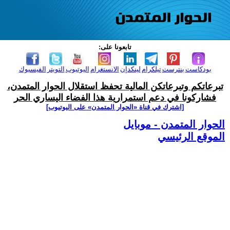
تابعونا على:
بودكاست
بنترست
تيلكرام
لينكدإن
الانستغرام
اليوتيوب
التويتر
الفيسبوك
تبرعاتكم وتبرعاتكن المالية تحفظ استقلال الحوار المتمدن،
فشاركونا في دعم استمرارية هذا الفضاء اليساري الحر
[اشترك في قناة ‫«الحوار المتمدن» على اليوتيوب]
الحوار المتمدن - موبايل
الموقع الرئيسي