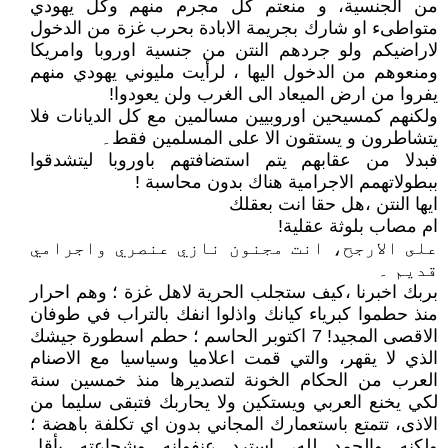
من الجنسية، و منعتم كل مجرم منهم وكل يهودي
متواطىء او شارك بجريمة الابادة بحرب غزة من الدخول
لاراضيكم ولو جردهم النتن من جنسية اوروبا وامريكا
ومنعوهم من الدخول اليها ، لرأيت مليوني يهودي منهم
يفروا من ارض الميعاد الى الغرب ولن يعودوا!
ولكنهم كمسيحين اوروبيين مسالمين مع كل الديانات فلا
يتشاطرون و يستقون الا على المسلمين فقط۔
فبدلا من عقابهم يتم استضافتهم باوروبا ليتشدقوا
ببطولاتهمم الاجرامية هناك بدون محاسبة !
ايها النتن ،هل حقا انت بعقلك
ام مصاب بلوثة عقلية!
على الارجح، انت مجنون نازي عنصري واجرامي
قديم ۔
بربك اخبرنا ،كيف ستجلب الحرية لاهل غزة ؛ وهم احرار
منذ حطموا كبرياء كيانك واذلوا انفك بالتراب في طوفان
الاقصى المجيد! 7 اكتوبر الحاسم ؛ حطم اسطورة جيشك
الذي لا يقهر، والتي قمت اعلاميا وسياسيا مع الاصنام
العرب من الحكام الخونة لتصديرها منذ خمسين سنة
لكي يخنع العربي ويستكين ولا يحاربك فتبقى سليما من
الاذى، تتمتع باستعمارك المجاني بدون اي تكلفة باهضة ؛
ولكنه والحمد لله، استرد عنفوانه وشجاعته بأقل