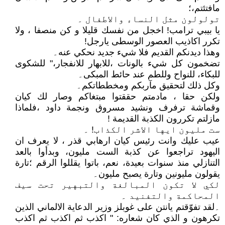
مافتئتم،؛
تولولون مثل النساء والاطفال ۔
يا بيبي ترامب! اخجل من نفسك قليلا و كن منصفا ، ولا
تكرر اكاذيب العصور الوسطى يارجل!
وهذا ديدنكم القديم فلا شيء جديد نحكي عنه۔
تضخمون كل شيء بالونات ،للابهار للانفجار،" للشكوى
للبكاء، للنواح وللطم عند حائط المبكى۔
وكل ذلك لتحقيق مآربكم ومخططاتكم۔
ولكن حقا ، مادمتم حققتوا مبتغاكم وصار لك كيان
وقماشة ترفرف ونشيد مسروق ونجمة داود ،فلماذا
مازلتم تكررون الكذبة القديمة !
ست مليون ايها الاشر الكذاب! ۔
عيب عليك وانت رئيس كيان ارهابي قذر ، لا يعرف ان
اليهود تراجعوا عن كذبة الست مليون، وبدأوا بالعد
التنازلي منذ سنوات بعيدة، نعم، باتوا يقللوا الرقم ؛تارة
يقولون مليونين وتارة يصبح مليون۔
لكي لا تكون المبالغة والتبهير تحت سيف
المحاكمة والتفنيد ۔
۔لقد تفوّقتم يانتن على غوبلز وزير الدعاية الالماني الذين
تكرهون و الذي كان شعاره: " اكذب ثم اكذب ثم اكذب