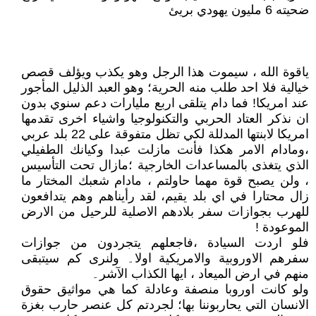
ضحيته 6 مليون يهودي بريئ
ياقوة الله ، سيموت هذا الرجل وهو يكذب ويؤلف قصص
خيالية فلا احد طلب منه الحرية؛ وهو العبد الذليل المأجور
عند امريكا! فما دام يتلقى اربع مليارات دعم سنوي بدون
ان نذكر العتاد الحربي والتكنولوجيا واشياء اخرى تقدمها
امريكا لابنتها المدللة لكي تظل متفوقة على 22 بلد عربي
،ومادام الامر هكذا فأنت مازلت عبدا وكيانك الطفيلي
الذي يتغذى بالمساعدات الخارجية ؛مازال تحت التأسيس
، ولن يصبح قوة مهما حاولتم ، مادام شعبك المختار ما
زال محتارا في اي بلد يقيم، لقد رأيناهم وهم يتدافعون
للهرب بجوازات سفر بلادهم الاصلية للرحيل من الارض
الموعودة !
فلو اردت السيادة ،فاجعلهم يتجردون من جوازات
سفرهم الاوروبية والامريكية اولا۔ ولنرى كم سيتبقى
منهم في ارض الميعاد ، ايها الكذاب الآشر۔
ولو كانت اوروبا منصفة وعادلة كما هي مواثيق حقوق
الانسان التي يحاربوننا بها؛ لجردتم كل عنصر حارب بغزة