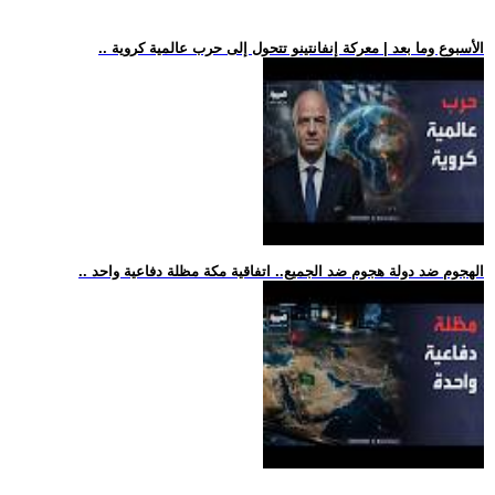
.. الأسبوع وما بعد | معركة إنفانتينو تتحول إلى حرب عالمية كروية
.. الهجوم ضد دولة هجوم ضد الجميع.. اتفاقية مكة مظلة دفاعية واحد