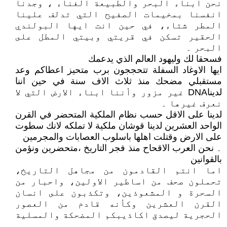
نحن ابناء البحر والطبيعة الغناء ، وجدنا
انفسنا بمخيمات الصفيح التي تدلف علينا
المطر شتاء، في حين انت ايها البولندي
الحقير تسكن في قريتي وبيتي المطل على
البحر ۔
فسحقا لك وليهود العالم الذي يدعمك
ايها الاوغاد السفلة تتحججون برب متحيز اعطاكم وعد
مستقبلي مضحك منذ ثلاث الاف سنة في حين اننا
لديناDNA غير مزور وأننا ابناء الارض التي لا
نعرف غيرها ۔
لدينا على الاقل حسب نظام الملكية المتحضر في القرن
الواحد العشرين لدينا قوشان ملكية لا تملكه لانك سطوت
على الارض وقتلت اهلها باسلوب العصابات والمجرمين
۔ نحن العرب الاقحاح منذ فجر التاريخ ،متحضرين ونؤمن
بالقوانين
اما انتم القادمون من مجاهل التاريخ،
تحملون صحف من اساطير الاولين، واحبار من
السحرة و المشعوذين، وتكذبون على انسان
القرن العشرين وكأنه قادم من العصور
الحجرية ليصدق اكاذيبكم المضحكة والمسلية
۔