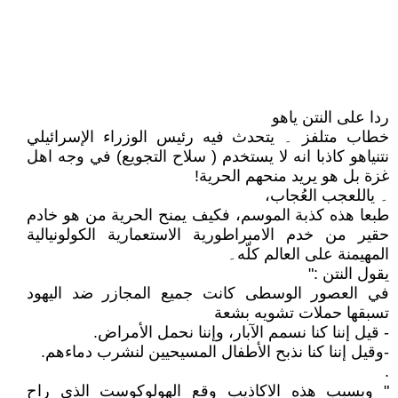
ردا على النتن ياهو
خطاب متلفز ۔ يتحدث فيه رئيس الوزراء الإسرائيلي
نتنياهو كاذبا انه لا يستخدم ( سلاح التجويع) في وجه اهل
غزة بل هو يريد منحهم الحرية!
۔ ياللعجب العُجاب،
طبعا هذه كذبة الموسم، فكيف يمنح الحرية من هو خادم
حقير من خدم الامبراطورية الاستعمارية الكولونيالية
المهيمنة على العالم كلّه۔
يقول النتن :"
في العصور الوسطى كانت جميع المجازر ضد اليهود
تسبقها حملات تشويه بشعة
- قيل إننا كنا نسمم الآبار، وإننا نحمل الأمراض.
-وقيل إننا كنا نذبح الأطفال المسيحيين لنشرب دماءهم.
.
" وبسبب هذه الاكاذيب وقع الهولوكوست الذي راح