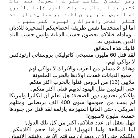
وهو نقصان يناسب سنوات الحرب؛ فقد مات
كثير من الرجال بسنوات الحرب ؛إما بالحوع
او المرض او بنيران الاعداء، مما يدل ان عدد
قتلى الغجر والاتراك والهنود اكثر منهم ۔
اما لو استخدمنا نفس طريقة احصاءيتكم المتحيزة للاديان
، ومادام قتلاكم يحصون حسب الديانة وليس حسب البلد
الذين يعيشون به۔۔
فاليك هذه الحقائق
لقد قتل 60 مليون مسيحي كاثوليكي بروستاتي ارثوذكس
لا بواكي لهم،
وهناك 2 مسلم من العرب والاتراك لا بواكي لهم
۔جميع الديانات فقدت اولادها بالحرب الملعونة
ملايين (13) من الروس قتلوا بالحرب اكثر منكم.
حتى البوذيين مثل الهنود لديهم قتلى اكثر منكم۔
ولكنكم تجيدون دور الضحية؛ هل تعلم ان انكلترا وامريكا
لم يمت من جيوشها سوى 400 الف بريطاني ومثلهم
امريكي ، حتى المانيا المنهزمة يازلمة لقد قتل من جنودها
خمسة مليون 5مليون!
فهل يعقل ان عدد قتلاكم، اكثر من كل تلك الدول!
لما المبالغة ولما التهويل! لقد قرفنا حجم اكاذيبكم۔
ولكنكم حتى الان، وبعد ان سرقتم الارض وقتلتم الانسان