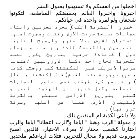
اخجلوا من انفسكم ولا تستهينوا بعقول البشر۔
اخبرونا واخبروا العالم بحقيقتكم الساطعة، لتكونوا
شجعان ولو لمرة واحدة في حياتكم۔
اخبروا البشرية انكم:( مجرد مجرمين وابناء
عصابات مسلحة سرقت الارض وقتلت وهجرت اهلها
لتستوطن الارض بدلا منهم وليصبح ابناءها
المجرمين والقتلة؛ قادة و زعماء و رؤساء
دول ) كاعادة حرفية بتاريخ يكرر نفسه
لتجربة نجاح اجدادكما الاوروبيين ؛عندما
هربوا لامريكا غير المكتشفة كما روّجتم كذبا
، فهي موجودة منذ القدم( قال اكتشفناها قال
) وإخبرهم كيف طبقتم نفس اسلوب العصابات
المسلحة وقتل شعبها من الهنود الحمر و
قمتم بتوزيع الاراضي عليكم بالقرعة
لإستيطان الارض غصبا عن اهلها وسرقة
ثرواتها) ۔
ولا داعي لكذبة ام المنفيين تلك۔
و مقولة "الرب وهبنا " اياها و"الرب اعطانا" اياها والرب
اختارنا كشعب محتار لا يعرف الاختيار، فالدين اصبح
موروث قديم ولا مجال للتحزير، فثلاث ارباعكم ملحدين