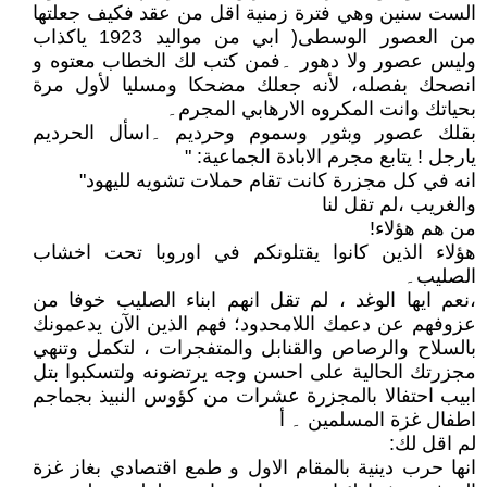
الست سنين وهي فترة زمنية اقل من عقد فكيف جعلتها
من العصور الوسطى( ابي من مواليد 1923 ياكذاب
وليس عصور ولا دهور ۔فمن كتب لك الخطاب معتوه و
انصحك بفصله، لأنه جعلك مضحكا ومسليا لأول مرة
بحياتك وانت المكروه الارهابي المجرم۔
بقلك عصور وبثور وسموم وحرديم ۔اسأل الحرديم
يارجل ! يتابع مجرم الابادة الجماعية: "
انه في كل مجزرة كانت تقام حملات تشويه لليهود"
والغريب ،لم تقل لنا
من هم هؤلاء!
هؤلاء الذين كانوا يقتلونكم في اوروبا تحت اخشاب
الصليب۔
،نعم ايها الوغد ، لم تقل انهم ابناء الصليب خوفا من
عزوفهم عن دعمك اللامحدود؛ فهم الذين الآن يدعمونك
بالسلاح والرصاص والقنابل والمتفجرات ، لتكمل وتنهي
مجزرتك الحالية على احسن وجه يرتضونه ولتسكبوا بتل
ابيب احتفالا بالمجزرة عشرات من كؤوس النبيذ بجماجم
اطفال غزة المسلمين ۔ أ
لم اقل لك:
انها حرب دينية بالمقام الاول و طمع اقتصادي بغاز غزة