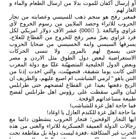
أو إرسال أكفان للموت بدلا من ارسال الطعام والماء و
الغاز لهم۔
فمعبر رفح هو منجم ذهب للسيسي وعصابته من تجار
الحروب للاثراء وحصد الملايين من رسوم الخروج لأي
غزاوي والبالغة ,( 000𪫚) عشر الآف دولار امريكي لكل
فرد غزاوي يعبرّ معبر رفح للخروج من القطاع للعلاج،
يسرقها السيسي وابنه الخسيسي من ضحايا الحروب
حتى يسمح لهم بالمرور۔ ولا ننسى الحركات
الاستعراضية لبعض دول الطوق مثل الاردن و مصر
وبعض الدول الخليجية المتصهيّنة علنّا مع دولة المغرب
التي كانت يوما شقيقة، فتصهيّنت، والتي اخذت إذنا من
النتن ياهو " لرمي الشباشب ام اصبع عليهم، والطريف ان
الريح دفعتها بعيدا عن القطاع لفضحهم حتى طرابلس
لبنان والتي سقطت على رؤوس اهل طرابلس لفضح
طبيعة مساعداتهم الوقحة۔
فما حاجة اهل غزة للشباشب!
ما حاجة اهل غزة للكندم العازل يا اوغاد!
ايها التجار الوقحين؛ فتجار الحروب ينشطون دائما مع
رجالات الدولة العميقة العسكرية للاثراء والغنى من هذه
الحرب غير المتكافئة ،فغزة ليست دولة بل مقاطعة تحت