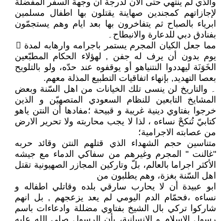
والذي لم ينتهي حتى الآن لدرجة أن وجهة السفر المفضلة
لإجازاتهم كمجندين صهاينة يقتلون بها اطفال مسلمين
ابرياء بالصباح ثم يتفاخرون بها بعد ايام وهم يستجمّون
بفنادق دبي للدعارة والانبطاح۔
مما جعل الكيان المجرم يستمر باجرامه وارهابه لمدة 𧼩
يوم بدون أن يرف له جفن , لهؤلاء الحكام المطبّعين
الخَوَنَة ليهددوا النتنياهو أو يوقفوه عند حدّه، ولو بالتلويح
بعصا التهديد, بإنهاء اتفاقيات التطبيع المذلة معهم.
۔ والتاريخ لن ينسى تلك الخيانات من اهل السّنة وبعض
المشايخ التابعين للنظام السعودي المتصهيّن و الذين
خرجوا بفتاوي دينية غريبة و قبيحة ؛مفادها أن النتن ياهو
كتابيّ تُنكحْ نساءه ، لذا لا يجب محاربته ولا تحرير الارض
من عصابته الاجرامية؛
متناسين حجم الشهداء الذي قتلهم النتن وقائد حربه
"غالنت " المجرم وغيرهم من سفاكي الدماء مع جيشه
الأكثر اجراما بالعالم، بلّ وتاركين المجازر الصهيونية تقتل
اهل السّنة بغزة، وهم يطلبون من
ابو عبيدة أن لا يحارب سارقي بلده وقاتلي اطفاله و
نساءه ،فحمّام الدم اليومي لم يعد يزعجهم , بل انهم
شاركوا تركي بال الشيخ بفتاوي مضللة وادعاءات باسم
رسول الاسلام و الانسانية، بأن الرسول صلى الله عليه