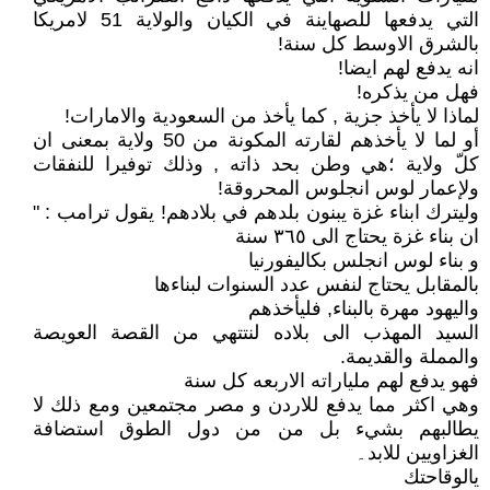
التي يدفعها للصهاينة في الكيان والولاية 51 لامريكا
بالشرق الاوسط كل سنة!
انه يدفع لهم ايضا!
فهل من يذكره!
لماذا لا يأخذ جزية , كما يأخذ من السعودية والامارات!
أو لما لا يأخذهم لقارته المكونة من 50 ولاية بمعنى ان
كلّ ولاية ؛هي وطن بحد ذاته , وذلك توفيرا للنفقات
ولإعمار لوس انجلوس المحروقة!
وليترك ابناء غزة يبنون بلدهم في بلادهم! يقول ترامب : "
ان بناء غزة يحتاج الى ٣٦٥ سنة
و بناء لوس انجلس بكاليفورنيا
بالمقابل يحتاج لنفس عدد السنوات لبناءها
واليهود مهرة بالبناء, فليأخذهم
السيد المهذب الى بلاده لنتتهي من القصة العويصة
والمملة والقديمة.
فهو يدفع لهم ملياراته الاربعه كل سنة
وهي اكثر مما يدفع للاردن و مصر مجتمعين ومع ذلك لا
يطالبهم بشيء بل من من دول الطوق استضافة
الغزاويين للابد۔
يالوقاحتك