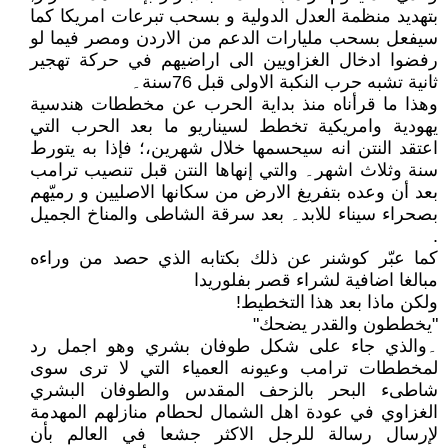
بتهديد منظمة العدل الدولية و بسحب تبرعات امريكا كما
سيفعل بسحب مليارات الدعم من الاردن ومصر فيما لو
رفضوا ادخال الغزاويين الى اراضيهم في حركة تهجير
ثانية تشبه حرب النكبة الاولى قبل 76سنة۔
وهذا ما قرأناه منذ بداية الحرب عن مخططات هندسية
يهودية وامريكية تخطط لسيناريو ما بعد الحرب التي
اعتقد النتن انه سيحسمها خلال شهرين،؛ فإذا به يتورط
سنة وثلاث اشهر۔ والتي إنهاها النتن قبل تنصيب ترامب
بعد أن وعده بتفريغ الارض من سكانها الاصليين و رميّهم
بصحراء سيناء للابد۔ بعد سرقة الشاطى والمناخ الجميل
.
كما عبّر كوشنر عن ذلك بكتابه الذي حصد من وراءه
مبالغا اضافية لشراء قصر بفلوريدا
ولكن ماذا بعد هذا التخطيط!
"يخططون والقدر يضحك"
۔والذي جاء على شكل طوفان بشري وهو اجمل رد
لمخططات ترامب وعيونه العمياء التي لا ترى سوى
شاطىء البحر بالزحف المقدس والطوفان البشري
الغزاوي في عودة اهل الشمال لحطام منازلهم المهدمة
لإرسال رسالة للرجل الاكثر جشعا في العالم بأن