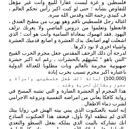
فلسطين و غزة ليست عقارا للبيع وأنت غير مؤهل
للتفاوض بشأنه ؛ حتى لو كنت اكبر رأس تحكم العالم ،
ف كنيدي رحمة الله وقدس الله سره,
اغتاله رجل فلسطيني ناقم وهو يهرب من مطبخ الفندق ،
فاتعظوا وتعلموا من دروس الماضي ولا يغرنك تزلف
اليهود ,فقد اتهموك بمعاداة السامية وأنت هو أنت ؛ الذي
اشعلت لهم اصابعك يدك العشرة و اصابع قدميك العشرة
واشياء اخرى لا نود ذكرها .
لدرجة أن ذلك الزحف المقدس جعل مجرم الحرب القبيح
"النتن ياهو " يُشَبِهِهُم بالحشرات ، رغم انه اكبر حشرة
صهيونية مجرمة بالعالم وبات مطلوبا للعدالة الدولية
باعتباره اكبر مجرم تسبب بحرب إبادة
(100,000) لمائة الف طفل فلسطيني وامرأة و
عجوز ومقاتل لحرية وطنه ۔
هذا المجرم أو الحشرة الضارة و التي تشبه المسخ في
رواية كافكا يعاني من امراضه النفسية ونزوعه الاجرامي
لشرب دماء الاطفال .
إنه اشبه بالعنكبوت الذي يبني بيته الهش في زوايا بيتك
الذي لم تنظفه اولا بأول، فيعتقد هذا العنكبوت الساذج
انك تشاركه بالبيت الذي يملكه بفعل السطو والتعدي