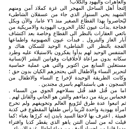
والعاهرات واليهود والكلاب!
إلتجأ أهل الساحل المهجر الى غزة كملاذ آمن ومنهم
الشهيد يحي السنوار الذي جاء من عسقلان الشاطىء
ليُحاصروا بهذا القطاع الصغير منذ ٧٦ عاما، والآن وبكل
فجاجة ,بدأت عيون تُجّار الحروب اليهودية والامريكية من
بائعي العقارات بالنظر الى القطاع وخاصة بعد اكتشاف
آبار الغاز والبترول , فبدأت عيون الصهيونية واطماعها
الفجة بالنظر الى الشاطىء الوحيد للسكان هناك و
المتنفس الوحيد لهم بدأوا يفكرون بالاستيلاء عليه وطرد
سكانه بدون مراعاة لأخلاقيات وقوانين البشر الإنسانية
مستغلين السابع من اكتوبر والتي هي عملية حماسية
لتحرير النساء والاطفال التي يحتجزهم الكيان بدون حق ؛
وكانت الطريقة الوحيدة لإخرا ج النساء والاطفال من
السجون ، هي باستبدالهم باسرى مجندين .
اما من قُتل فقد قُتل بسلاحهم الجوي من السماء ,
فحماس بريئة من دماءهم والنتن هو الجاني والقاتل لهم .
ثم اتبعوا عدة طرق لترّويع العالم وتخويفهم ولم تخرج
امرأة يهودية واحدة لتُرينا رأس طفلها المقطوع في كذبة
قميئة , اعترف بها لاحقا السيد بايدن إنه كررّها بغباء ؛كما
قيلت له من لسان النتن ياهو الذي يقطر كذبا وافتراء
ودما قانيا من اجساد ألوف من دماء اطفال غزة الابرياء.