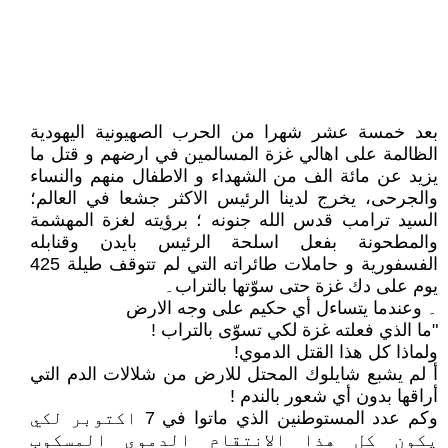
بعد خمسة عشر شهرا من الحرب الصهيونية اليهودية
الظالمة على اهالي غزة المسالمين في ارضهم و قتل ما
يزيد عن مائة الف من الشهداء و الاطفال منهم والنساء
والجرحى، يخرج لدينا الرئيس الاكثر جشعا في العالم؛
السيد ترامب قدس الله جنونه ؛ برؤيته لغزة المهشمة
والمطحونة بفعل اسلحة الرئيس بايدن وقنابله
الفسفورية و حاملات طائراته التي لم تتوقف طيلة 425
يوم على دك غزة حتى سوّتها بالتراب۔
۔ وعندما يتساءل أي حكيم على وجه الارض
"ما الذي فعلته غزة لكي تسوّى بالتراب !
ولماذا كل هذا القتل الدموي!
أ لم يشبع شايلوك المحتل للارض من شلالات الدم التي
أراقها بدون أي شعور بالندم !
وكم عدد المستوطنين الذي ماتوا في 7 اكتوبر لكي
يكون كل هذا الانتقام الدموي المسكوب