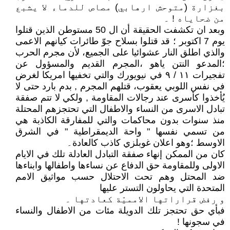
بغزارة (متوحش ارهابي) مصاص للدماء لا يشبع
من ضحاياه ! ۔
وبعد ان تكشفت الحقيقة أن ال 50 مستوطن الذين قتلوا
يوم 7 اكتوبر ؛ قد قتلوا بسلاح جوّ طائرات كيانهم الاعمى
والذي اطلق النار عشوائيا على الجميع، لأن مجرم الحرب
؛المدعو النتن ياهو ،المجرم القديم والمسؤول عن
تفجيرات ١١ / ٩ في نيويورك والتي تخفيها امريكا لغرض
في نفس اللوبي يعقوب، قتلهم المجرم , بدم بارد حتى لا
يُأخذوا كأسرى عند رجالات المقاومة , ولكي لا تتم صفقة
تبادل الاسرى من النساء والاطفال التي تحتجزهم المحتلة
منذ سنوات بدون محاكمات والتي للمفارقة الكاذبة هي
من تسمي نفسها " واحة الديمقراطية " في الشرق
الاوسط ؛وهو اعلان غوبلزي كاذب كالعادة۔
كان من الممكن إنهاء صفقة التبادل العادلة تلك في الايام
الاولى وللمقاومة حق الدفاع عن نساءها واطفالها وابناءها
ضد المحتل وهم تحت الاحتلال حسب مواثيق الامم
المتحدة التي يحاولون التستر عليها
و رفض قراراتها الامميّة كعادتها ۔
فبأي حق تحتجز تلك الدويلة مئات من الاطفال والنساء
في سجونها !