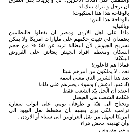
والتطفل على املاك الآخرين۔ بل و يريدك بكل الطرق
ان ترحل و تترك بيتك له.
يالوقاحة هذا هذا العنكبوت!
يالوقاحة هذا النتن!
وبالنهاية
ماذا على اهل الاردن ومصر ان يفعلوا فالنظامين
يعتمدان في تثبيت حكمهم على مليارات امريكا ولا يمكن
تسريح الجيوش لأن البطالة تزيد عن 50 % من حجم
السكان ومعظم افراد الجيش يعتاش على القروض
البنكيّة!
فماذا هم فاعلون!
نعم , لا يملكون من أمرهم شيئا
ضد هذا الشرير الذي معنى اسمه
(ادعس ادعش ) وسوف يجبرهم على ذلك!
اعتقد ان الّحل بيّد الشعب فقط
فكلمة الشعب هي الفيصل
وتحتاج الى هبّة و طوفان يومي على ابواب سفارة
ترامب ،لكي يرى بعينيه ,أن مخطط نقل اليهود الى
امريكا اسهل من نقل الغزاويين الى سيناء أو الاردن .
وأن تهديده محض هراء
و غير مدروس