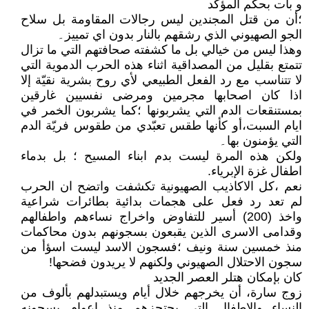
و بات بحكم المؤكد
؛أن من قتل المجندين ليس رجالات المقاومة بل سلاح
الجو الصهيوني الذي رشقهم بالنار بدون اي تمييز۔
وهذا ليس من خيالي بل ما كشفته صحافتهم التي ما تزال
تتمتع بقليل من المصداقية اثناء هذه الحرب الدموية التي
لا تتناسب مع رد الفعل الطبيعي لأي روح بشرية نقيّة إلا
اذا كان اصحابها مجرمين ومرضى نفسيين غارقين
بمستنقعات الدم التي يشربونها ؛كما يشربون الخمر في
ايام السبت،أو كأنها طقس تعبّدي من طقوس فريّة الدم
التي يؤمنون بها۔
ولكن هذه المرة ليست بدم ابناء المسيح ؛ بل بدماء
اطفال غزة الإبرياء.
نعم ،كل الاكاذيب الصهيونية تكشفت واتضح ان الحرب
لم تعد رد فعل على هجمات بدائية بطائرات شراعية
واخذ (200) أسير للتفاوض واخراج نساءهم واطفالهم
وقدامى الاسرى الذين يقبعون بسجونهم بدون محاكمات
منذ خمسين سنة ونيف ؛فسجون الاسد ليست اسؤأ من
سجون الاحتلال الصهيوني ولكنهم لا يريدون فضحها!
كان بإمكان هتلر العصر الجديد
زوج سارة، أن يخرجهم خلال أيام ويستبدلهم بألوف من
النساء والاطفال التي يحتجزهم منذ اعوام بسجونه