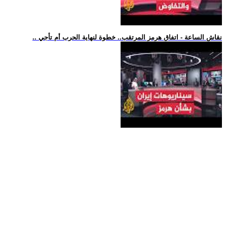
.. نقاش الساعة - اتفاق هرمز المرتقب.. خطوة لنهاية الحرب أم تأجي