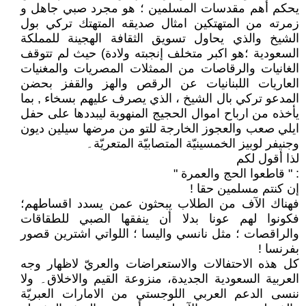
يحكم أهم مقدسات المسلمين ؛ هو مجرد صبي جاهل و
زمرته من المتهتكين امثال صديقه المتهتك تركي بول
الشيخ والذي يحاول تسويق الثقافة الهجينة للمملكة
السعودية ؛هو اكبر متخلف إنجبته ولادة) حيث لم تتوقف
الغانيات والرقاصات من الممثلات المصريات والمغنيات
العاريات اللبنانيات عن الرقص والهز والقفز بحضن
المدعو تركي بال الشيخ ، الذي يصرف عليهم بسخاء , بما
يأخذه من ارباح اموال الحجيج المنهوبة ليبددها على حفل
ايلي صعب والعجوز الخارجة للتو من مرضها سيلين ديون
وجنيفر لوبيز الخمسينيّة المتصابيّة المتعريّة۔
لذا أقول لكم
: " قاطعوا الحج والعمرة "
إن كنتم مسلمين حقا !
فهناك الآف من الطلاب يبحثون عمن يسدد اقساطهم؛
فكونوا لهم عونا بدلا أن ينفقها الصبي للطقاقات
والراقصات ؛ مثل نانسي واليسا ؛ اللواتي اشترين قصور
بفرنسا !
كل هذه الاحتفالات والاستعراضات والعريّ لاظهار وجه
العربية السعودية الجديدة، منزوعة القيم والاخلاق۔ ولا
ننسى الدعم العربي اللوجستي من الامارات العبريّة