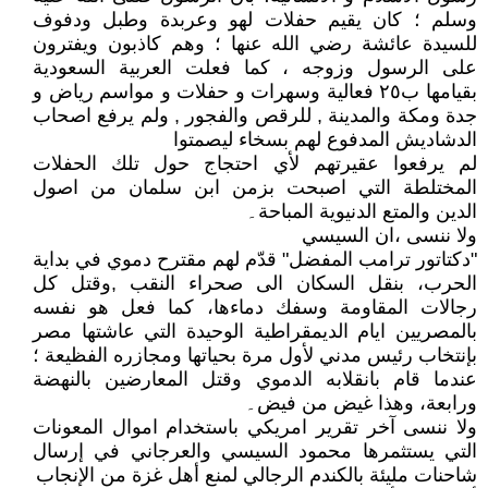
وسلم ؛ كان يقيم حفلات لهو وعربدة وطبل ودفوف
للسيدة عائشة رضي الله عنها ؛ وهم كاذبون ويفترون
على الرسول وزوجه ، كما فعلت العربية السعودية
بقيامها ب٢٥ فعالية وسهرات و حفلات و مواسم رياض و
جدة ومكة والمدينة , للرقص والفجور , ولم يرفع اصحاب
الدشاديش المدفوع لهم بسخاء ليصمتوا
لم يرفعوا عقيرتهم لأي احتجاج حول تلك الحفلات
المختلطة التي اصبحت بزمن ابن سلمان من اصول
الدين والمتع الدنيوية المباحة۔
ولا ننسى ،ان السيسي
"دكتاتور ترامب المفضل" قدّم لهم مقترح دموي في بداية
الحرب، بنقل السكان الى صحراء النقب ,وقتل كل
رجالات المقاومة وسفك دماءها، كما فعل هو نفسه
بالمصريين ايام الديمقراطية الوحيدة التي عاشتها مصر
بإنتخاب رئيس مدني لأول مرة بحياتها ومجازره الفظيعة ؛
عندما قام بانقلابه الدموي وقتل المعارضين بالنهضة
ورابعة، وهذا غيض من فيض۔
ولا ننسى آخر تقرير امريكي باستخدام اموال المعونات
التي يستثمرها محمود السيسي والعرجاني في إرسال
شاحنات مليئة بالكندم الرجالي لمنع أهل غزة من الإنجاب