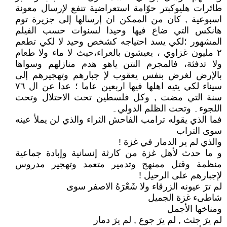
طائرات هليوكبتر حوّامة استعراضية تنفع لإرسال معونة
اسبوعية , كان من الممكن ان إرسالها إلى جزيرة توم
هانكس التي ضاع فيها وحيدا لسنوات حسب الفيلم
المشهور ؛لكي يسد احتياجه كشخص وحيد لا لكي تطعم
٢ مليون غزاوي ، يعيشون بالعراء،حيث لا ماء ولا طعام
ولا تدفئة، فالمجرم النتن ياهو هدم منازلهم وسواها
بالإرض لغرض بنفس يعقوب لإ جبارهم وتهجيرهم إلى
سيناء لكي يتيه اهلها فيها اربعين عاما ؛ عدا عن ال ٧٦
سنة التي مضت , وكل فلسطين تحت الاحتلال وتحت
اللجوء۔ وتحت الظلم الدولي۔
فما الذي يقوله ترامب الفاحش الثراء والذي لن يملأ عينه
سوى التراب
والذي لم ير الدمار في غزة !
و ما حدث لأهل غزة من كارثة إنسانية وإبادة جماعية
منظمة وقتل ممنهج وتدمير متعمد وتهجير مدروس
لإجبارهم على الرحيل !
لم ترَ عيونه الزرقاء ولا شَعْرَهُ الاصفر سوى
شاطىء غزة الجميل
ومناخها الأجمل
لم يرَ جثث , لم يرَ جوع , لم يرَ دمار