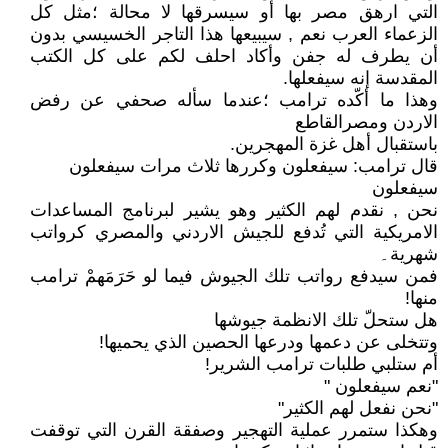
التي ارهق مصر بها أو سيسرقها لا محالة ؛مثل كل
الزعماء العرب نعم , سيبيعها هذا التاجر الخسيسي بدون
أن يطرف له جفن وأكاد احلف لكم على كل الكتب
المقدسة إنه سيفعلها.
وهذا ما أكّده ترامب ؛عندما سأله صحفي عن رفض
الاردن ومصرالقاطع
باستقبال أهل غزة المهجرين.
قال ترامب: سيفعلون وكررها ثلاث مرات سيفعلون
سيفعلون
نحن , نقدم لهم الكثير وهو يشير لبرنامج المساعدات
الامريكية التي تُدفع للجيش الاردني والمصري كرواتب
شهرية۔
فمن سيدفع رواتب تلك الجيوش فيما لو حَرَمَهمْ ترامب
منها!
هل ستحلّ تلك الانظمة جيوشها
وتتخلى عن دعمها ودرعها الحصين الذي يحميها!
أم ستلبي طلبات ترامب الشرير!
"نعم سيفعلون "
"نحن نفعل لهم الكثير"
وهكذا ستمرر عملية التهجير وصفقة القرن التي توقفت