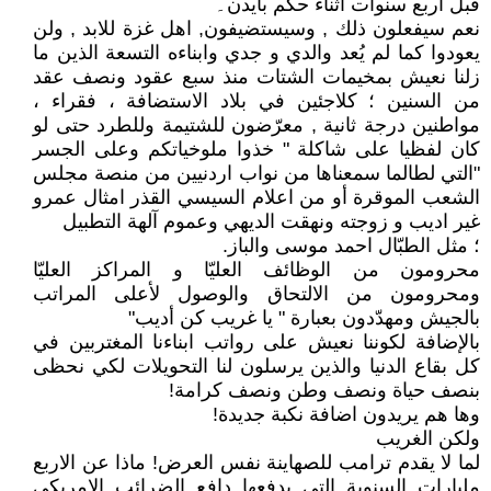
قبل اربع سنوات اثناء حكم بايدن۔
نعم سيفعلون ذلك , وسيستضيفون, اهل غزة للابد , ولن
يعودوا كما لم يُعد والدي و جدي وابناءه التسعة الذين ما
زلنا نعيش بمخيمات الشتات منذ سبع عقود ونصف عقد
من السنين ؛ كلاجئين في بلاد الاستضافة ، فقراء ،
مواطنين درجة ثانية , معرّضون للشتيمة وللطرد حتى لو
كان لفظيا على شاكلة " خذوا ملوخياتكم وعلى الجسر
"التي لطالما سمعناها من نواب اردنيين من منصة مجلس
الشعب الموقرة أو من اعلام السيسي القذر امثال عمرو
غير اديب و زوجته ونهقت الديهي وعموم آلهة التطبيل
؛ مثل الطبّال احمد موسى والباز.
محرومون من الوظائف العليّا و المراكز العليّا
ومحرومون من الالتحاق والوصول لأعلى المراتب
بالجيش ومهدّدون بعبارة " يا غريب كن أديب"
بالإضافة لكوننا نعيش على رواتب ابناءنا المغتربين في
كل بقاع الدنيا والذين يرسلون لنا التحويلات لكي نحظى
بنصف حياة ونصف وطن ونصف كرامة!
وها هم يريدون اضافة نكبة جديدة!
ولكن الغريب
لما لا يقدم ترامب للصهاينة نفس العرض! ماذا عن الاربع
مليارات السنوية التي يدفعها دافع الضرائب الامريكي