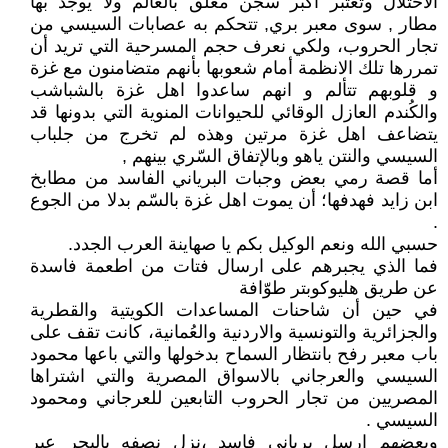
الاحتلال وتعتبر اكبر سجن مغلق بالعالم ولا يوجد بها
مطار , سوى معبر بري, تتحكم به عصابات السيسي من
تجار الحروب، ولكي نعرف حجم المسرحية التي تريد أن
تمررها تلك الانظمة أمام شعوبها بأنهم متضامنون مع غزة
و قلوبهم تتألم و انهم ساعدوا اهل غزة بالشباشب
والكُندم العازل الوقائي للحيوانات المنوية التي بدونها قد
يتضاعف اهل غزة مرتين وهذه لم تخرج من جلباب
السيسي والنتن ياهو وبالإتفاق السّري بينهم ,
أما قصة رمي بعض وجبات البرياني الفاسد من مطابخ
ابن زايد فهدفها؛ أن يموت اهل غزة بالسّم بدلا من الجوع
.
حسبي الله ونعم الوكيل بكم يا صهاينة العرب الجدد.
فما الذي يجبرهم على ارسال فتات من اطعمة فاسدة
عن طريق هليوكوبتر طوّافة
في حين أن شاحنات المساعدات الكويتية والقطرية
والجزائرية والتونسية والاردنية والعُمانية، كانت تقف على
باب معبر رفح بانتظار السماح بدخولها والتي باعها محمود
السيسي والعرجاني بالاسواق المصرية والتي اشتراها
المصريين من تجار الحروب التابعين للعرجاني ومحمود
السيسي .
وبعضهم ارسل برياني فاسد ،نزل نصفه بالبحر عبر