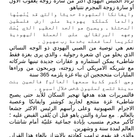
ترتاد الكنيس اليهودي اكثر من سارة زوجة يعقوب الاول
أو سارة زوجة المجرم نتنياهو.
وايفانكا المتهودة حديثا والتي قد يُنَصِبُها
والدها كملكة يهودية على ارض فلسطين
المحتلة , ويصبح هو الجد العظيم الذي يُصَك
وجهه البرتقالي على العملة اليهودية
تكريما لما فعله بخدمة رب صهيون ۔
نعم هي توصية من الصبي اليهودي ذو الوجه النسائي
الذي يخلو من اي شعرة رجولية ، والذي يرى بغزة فقط
شاطىء يمكن استثماره و عقارات جديدة تبنيها شركاته
مع شريكه الامريكي اب زوجته، ويربحون من وراءها
المليارات متحججين ان بناء غزة يلزمه 365 سنة
وهي اكبر كذبة سمعها العالم؛ فالصين بنت
مدينة تتسع لمليون شخص خلال اسبوع ۔
فالتمريرات هذه هدفها تهجير السكان للأبد حتى يصبح
شاطىء غزة منتجع لجاريد كوشنر وايفانكا وعصبة
الاجرام الصهيونية وعلى رأسهم الرئيس الاكثر جشعا
بالعالم۔ مع سارة والنتن ياهو قبل ان يُلقى القبض عليه ؛
كأكبر مجرم متسبب بإبادة جماعية علنيّة أمام شاشات
العالم لمدة سنة و وشهرين.
والذي قد يقوم ترامب كعادته بالابتزاز بإلغاء هذا القرار,