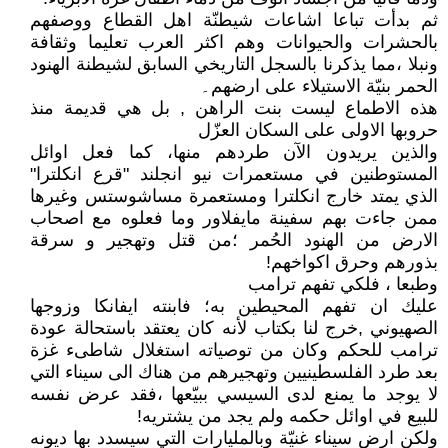
ثم بدأت تباعا اشاعات شيطنّة اهل القطاع ووصفهم
بالحشرات والحيوانات وهم اكثر العرب تعليما وثقافة
ونبلا ،مما يذكرنا بالسجل التاريخي السابق لشيطنة الهنود
الحمر بنيّة الاستيلاء على ارضهم۔
هذه الاطماع ليست بنت الراهن , بل هي قديمة منذ
حروبها الاولى على السكان العزّل
والذين يريدون الآن طردهم منها، كما فعل اوائل
المستوطنين في مستعمرات نيو انجلند "قرع انكلترا"
الذي يمتد خارج انكلترا ومستعمرة مساشوستس وغيرها
ممن جاءت بهم سفينة مايفلاور وما فعلوه مع اصحاب
الارض من الهنود الحُمر ؛من قتل وتهجير و سرقة
بذورهم وحرق اكواخهم!
وطبعا ، فلكي تفهم ترامب
عليك ان تفهم المحيطين به؛ فابنته ايفانكا وزوجها
الصهيوني ,خرج لنا بكتاب لأنه كان يعتقد باستحالة عودة
ترامب للحكم وكان من توصياته استغلال شاطىء غزة
بعد طرد الفلسطينيين وتهجيرهم من هناك الى سيناء التي
لا يوجد ما يمنع لدى السيسي ببيّعها ،فقد عرض نفسه
للبيع في اوائل حكمه ولم يجد من يشتريه!
ولكن ارض سيناء غنيّة وبالمليارات التي سيسدد بها ديونه