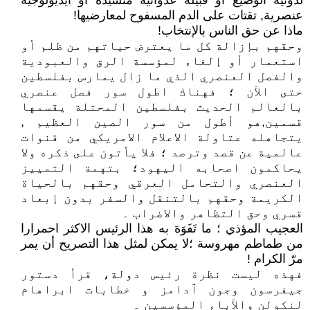
لدونيّة الوضيع أو قبيلة عدوانية متسيّدة أو ايديولوجية
عنصرية, تقتات على الدم المسفوح لمعارضيها!
ماذا عن حق الناس بالإنتخاب!
وحقهم بإزالة كل ما يعترض حياتهم من ظلم أو
استعمار أو إلغاء لمؤسسة الرق والعبودية
والفصل العنصري الذي ما زال يمارس بفلسطين
حتى الآن ؛ فهناك اطول سور فصل عنصري
بالعالم الحديث بفلسطين المحتلة يقسمها
قسمين,هو أطول من سور الصين العظيم ,
يتجاهله عتاولة الاعلام الامريكي من قنوات
عالمية عن قصد وترصد ؛ فلا يأتون على ذكره ولا
يحاكمون اصحابه اليهود؛ بتهمة التمييز
العنصري والتحامل العرقي وحقهم بالحياة
الكريمة وحقهم بالتنقل والسفر بدون إبعاد
قسري وحق التظاهر والاضراب ۔
العجيب المؤذي ؛ ما تَفَوَهَ به هذا الرئيس الاكثر احمرارا
من طماطم مهروسة ؛لا يمكن لمثل هذا التصريح أن يمر
مرّ الكرام !
فهذه ليست نظرة رئيس دولة، قرأ دستور
جيفرسون وجون ٱدامز و خطابات ابراهام
لنكولن والآباء المؤسسين ۔