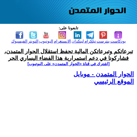
تابعونا على:
بودكاست
بنترست
تيلكرام
لينكدإن
الانستغرام
اليوتيوب
التويتر
الفيسبوك
تبرعاتكم وتبرعاتكن المالية تحفظ استقلال الحوار المتمدن،
فشاركونا في دعم استمرارية هذا الفضاء اليساري الحر
[اشترك في قناة ‫«الحوار المتمدن» على اليوتيوب]
الحوار المتمدن - موبايل
الموقع الرئيسي