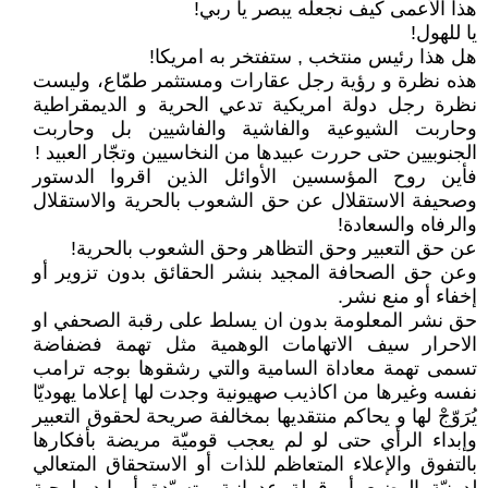
هذا الأعمى كيف نجعله يبصر يا ربي!
يا للهول!
هل هذا رئيس منتخب , ستفتخر به امريكا!
هذه نظرة و رؤية رجل عقارات ومستثمر طمّاع، وليست
نظرة رجل دولة امريكية تدعي الحرية و الديمقراطية
وحاربت الشيوعية والفاشية والفاشيين بل وحاربت
الجنوبيين حتى حررت عبيدها من النخاسيين وتجّار العبيد !
فأين روح المؤسسين الأوائل الذين اقروا الدستور
وصحيفة الاستقلال عن حق الشعوب بالحرية والاستقلال
والرفاه والسعادة!
عن حق التعبير وحق التظاهر وحق الشعوب بالحرية!
وعن حق الصحافة المجيد بنشر الحقائق بدون تزوير أو
إخفاء أو منع نشر.
حق نشر المعلومة بدون ان يسلط على رقبة الصحفي او
الاحرار سيف الاتهامات الوهمية مثل تهمة فضفاضة
تسمى تهمة معاداة السامية والتي رشقوها بوجه ترامب
نفسه وغيرها من اكاذيب صهيونية وجدت لها إعلاما يهوديّا
يُرَوّجْ لها و يحاكم منتقديها بمخالفة صريحة لحقوق التعبير
وإبداء الرأي حتى لو لم يعجب قوميّة مريضة بأفكارها
بالتفوق والإعلاء المتعاظم للذات أو الاستحقاق المتعالي