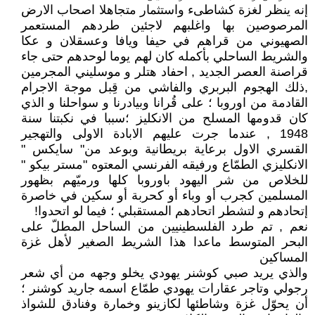
إنه ينظر لغزة كشاطىء واستثمار متجاهلا اصحاب الارض
المرصوصين بها واغلبهم لاجئين طردهم المستعمر
الصهيوني من قراهم في حيفا ويافا وعسقلان و عكا
والشريط الساحلي بأكمله كان لهم يوما لوحدهم حتى جاء
قراصنة العصر الجديد , احفاد هتلر و موسليني المجرمين
,ذلك الهجوم البربري والفاشي من قِبل موجة الاجرام
القادمة من اوروبا ؛ على قُرانا وبيادرنا و سواحلنا و الذي
كان قدومها المسلح من الانكليز ؛سببا في نكبتنا سنة
1948 , عندما جرت عليهم الابادة الاولى والتهجير
القسري الاول برعاية بريطانية وبوعد من" سايكس "
الانكليزي الطمّاع ورفيقه الفرنسي المعتوه "مستر بيكو "
للخلاص من شر اليهود باوروبا كلها ورميّهم بظهور
المسلمين كجرب أو وباء أو كحربة أو سكين في خاصرة
إتحادهم و لتشطر اتحادهم المستقبلي ؛ فيما لو اتحدوا!
نعم , تم طرد الفلسطينيين من الساحل المطلّ على
البحر المتوسط ماعدا هذا الشريط الصغير لأهل غزة
المساكين
والذي يريد صبي كوشنر يهودي يخلو وجهه من أي شعر
رجولي وتاجر عقارات يهودي طمّاع اسمه جاريد كوشنر ؛
أن يحوّل غزة وشاطئها لكازينو وخمارة وفنادق للشواذ