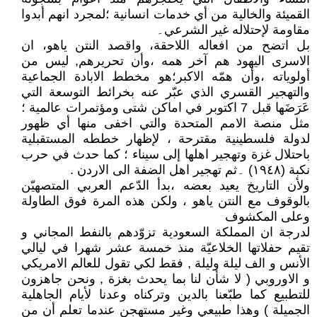
القميئة والخالية من أي خدمات انسانية ؛لمجرد انهم أبدوا
مقاومة لإحتلاله غير الشرعي۔
بل اتضح من افعاله اللاحقة، واقصد النتن ياهو، ان
الاسرى اليهود هم آخر همه ،وأن تحريرهم, ليس من
أولوياته ،وأن همّه الاكبر؛هو مخطط الابادة الجماعية
والتهجير القسري الذي عبّر عنه بخرائط التوسعة التي
عَرَضَها قبل 7 اكتوبر في اماكن شتى ومؤتمرات عالمية ؛
مثل منصة الامم المتحدة والتي اخفى منها أي ظهور
لدولة فلسطينية مقترحة ، لإظهار خططه المستقبلية
باحتلال غزة وتهجير اهلها إلى سيناء ؛ كما حدث في حرب
نكبة (١٩٤٨) ۔ثم تهجير اهل الضفة الى الاردن .
ولأن التاريخ يعيد بعضه ،بدأ الدّعم العربي المتصهيّن
بالوقوف مع النتن ياهو ، ولكن هذه المرة فوق الطاولة
وعلى المكشوف
لدرجة ان المملكة السعودية تزوّدهم بالنفط المجاني و
تقيم حفلاتها الخلاعيّة منذ خمسة عشر شهرا في ليالي
الأنس و الف ليلة وليلة , فقط لكي تقول للعالم الامريكي
و الاوروبي ( لا شأن لنا بما يحدث بغزة , ونحن جاهزون
للتطبيع كما طبّعنا بالدين وتركناه وعدنا لأيام الجاهلية
الجميلة ) وهذا طبيعي وغير مستهجن عندما تعلم أن من