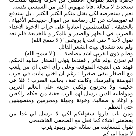
جاهزة وانتم بطوفان الآقصى من آخرها ولكنها ستحدث
ستحدث لا محالة .فأنا صهيوني اكثر من السيسي نفسه.
نعم , سنحرضه لكي يقتل منكم الكثير الكثير , بل سندفع
له تعويضات عن كل رصاصة من اموال حجيجكم الأغبياء .
بالحقيقة , كفلسطينيين اعتادوا على حراب الاخوة الاعداء
بالضرب في الظهر والصدر و بالمكر و بالخديعة فلم نعد
نقول لأحد " حتى انت يا بروتس" ( لا سمح الله)
ولم نعد نتشدق ببيت الشعر القائل
وظلم ذوي القربى اشد مضاضة .... ( لا سمح الله)
لم نحزن ,ولم نتأثر , فعندما يتولى الصغار مقاليد الحكم,
فهذه هي النتيجة المتوقعة وعلى رأي اختي ان من يلعب
مع الصغار يبقى صغيرا ؛ رغم ان اختي ماتت في حرب
البوسنة والهرسك وكانت تقف بجانب الصرب ؛ فلا هي
حكيمة ولا يحزنون ولكني حزينة على العالم العربي
ومواطنيه الذين يرسل لهم الرب حفنة من حكام راكعين
و اوغاد و صعاليك وخونة وجهلة ومجرمين ومتصهينيين
حتى العظم .
ومن باب داروا سفهاءكم لكي لا يرسل لي غدا من
يقطعني اشلاء كما فعل مع الصحفي الخاشقجي
نقول للسعايدة من سلالة خيبر ويهود يثرب
لا يهمنا امركم