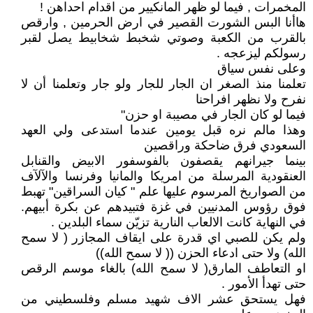
المخمرات , فيما لو ظهر المانكيير من اقدام احداهن !
هاأنا البس الشورت القصير في ارض الحرمين , وارقص
بالقرب من الكعبة وصوتي شخبط شخابيط يصل لقبر
رسولكم ليزعجه .
وعلى نفس سياق
تعلمنا منذ الصغر ان الجار للجار ولو جار وتعلمنا أن لا
نفرح ولا نظهر افراحنا
فيما لو كان الجار في مصيبة او حزن"
وهذا مالم نره قبل يومين عندما استدعى ولي العهد
السعودي فرق ضاحكة وراقصين
بينما جيرانهم يقصفون بالفوسفور الابيض والقنابل
العنقودية المرسلة من امريكا والمانيا وفرنسا والآلآف
من الصواريخ المرسوم عليها علم " كيان السراقين" تهبط
فوق رؤوس المدنيين في غزة فتبيدهم عن بكرة أبيهم.
في النهاية كانت الالعاب النارية تزيّن سماء البلدين .
ولم يكن للصبي اي قدرة على ايقاف المجازر ( لا سمح
الله) ولا حتى ادعاء الحزن (( لا سمح الله))
او التعاطف المارق( لا سمح الله) بالغاء موسم الرقص
حتى تهدأ الأمور .
فهل يستحق عشر الاف شهيد مسلم وفلسطيني من