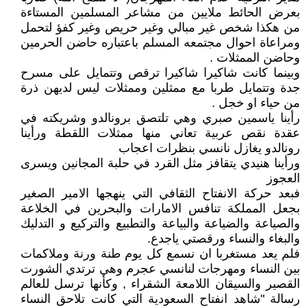
بعرض الحائط ملايين من مشاعر المسلمين المستاءة
من هكذا شخص غير مبالي وغير حريص وغير كفؤ لتحمل
ومراعاة احوال مجتمعه المسلم باعتباره حاضن الحرمين
وحاضن الممثلات .
وبينما كانت شاكيرا شاكيرا ترقص وتتمايل على مسرح
جدة وتتمايل طربا مع ممثلين وممثلات ليس لديهن ذرة
من حياء او خجل .
رأينا ياسمين صبري وهي تلتصق برونالدو وشريكته في
عقدة نقص عربية تعاني منها ممثلات اللقطة ورأينا
رونالدو يغازل نانسي بنظرات اعجاب
ورأينا هنيدي يتقافز مثل القرد في حلبة المجانين ويسرى
العجوز
فبعد حركة الانفتاح الثقافي التي ينهجها الامير الصغير
بجعل المملكة تنافس الامارات والبحرين في الخلاعة
والصياعة والضياعة والبياعة والتطبيع والتركيع و التدليك
والبغاء والنساء ورقصتي ياجدع.
فلم يعد مستغربا ان نسمع كل يوم طنة ورنة وملاكمات
بين النساء ومهرجات لنانسي عجرم وهي ترتدي الشورت
القصير والسيقان اللامعة الشقراء , وكأنها ترسل للعالم
رسالة "شاهد انفتاح السعودية التي كانت تلاحق النساء