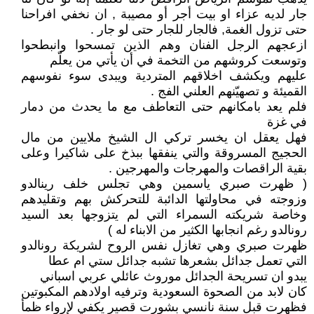
جار لديه عزاء او بيت أجر أو مصيبة , ان نخفي افراحنا
حتى تزول الغمة, فالجار للجار حتى لو جار .
ازعجهم الرجل الفنان وهم الذين تمسحوا وانبطحوا
وتوسعت كروشهم من التخمة في أن يأتي من يعلّم
عليهم ويكشف اخلاقهم المتردية ويبدى سوء نفوسهم
القميئة و تصهيّنهم العلني الفج .
فلم يعد بامكانهم حتى التعاطف مع ما يحدث من دمار
في غزة
فهل يعقل ان يخسر تركي ال الشيخ ملايين من مال
الحجيج المسروقة والتي ينفقها ببذخ على شاكيرا وعلى
بقية الراقصات والمهرجات والمهرجين .
( ظهرت صبري ياسمين وهي تجلس خلف رينالدو
وزوجته في محاولتها الدائبة للتحركش بهم وتقليدهم
وخاصة شريكته السمراء التي لم يتزوجها بعد السيد
رونالدو رغم انجابها الكثير من الابناء له )
ظهرت صبري وهي تغازل نفس الروح لشريكة رونالدو
التي تعمل جدائل بشعرها تشبه جدائل ستي ام عطا
يبدو ان تسريحة الجدائل موروث عائلي عربي اسباني
كان لابد من الصحوة السعودية وترفيه اولادهم المكبوتين
فظهرت قبل سنة نانسي بشورت قصير يكفي لإرواء ظمأ