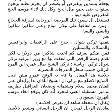
يجعله يستدين ويقترض أو يضطر ان يحزم بطنه ويجوع
لسنوات حتى يجمع مال الحج وكل ذلك لاداء موسم الحج
المفروض عليه دينيا .
فيستغل ال سعود تلك الفريضة الروحانية لسرقة الحجاج
, ومن ثم انفاقها على نيكي ميناج وعلى شاكيرا شاكيرا
ونانسي واليسا
نعم
ينفقها تركي شوال , ببذخ على الراقصات والراقصين
والممثلات والممثلين
فمن منكم يعرف كم اخذت شاكيرا من دولارات لكي
تقدم وصلة الرقص التي اتفقت بها مع وزير الترفيه تركي
شوال تركي؛ وناسة ؛ تركي الشيخ طال عمره ابن المرة
الترللي حسب شعار المدرجات المصرية .
خلاصة هذا المقال ما قام به الوقح عمرو مش اديب
-المذيع الاصلع مع تركي ال الشيخ اللذان بدآ يزايدان على
الفنان محمد سلام ويشتمانه ويضعان العراقيل بطريقه
لتدمير مستقبله الفني لمجرد أنه كان يتوقع الغاء موسم
التهريج السعودي .
(يقال ان محطة شاهد لن تعرض افلامه )
يعاديان الرجل لمجرد ان الرجل انساني ويشعر بالأسى