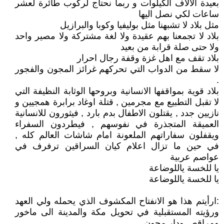
بعيدة الالاف الكيلوات و ربما نحتاج لركوب طائرة لعشر
ساعات لكي نصل اليها
مثل بلاد لا تشبهنا مثل بوليفيا وكوبا والبرازيل
بلاد لا تجمعنا بهم عقيدة ولا لغة مشتركة ولا مصير واحد
ولا حتى صلة قرابة من بعيد
بلاد تقف مع اهل غزة وقفة رجال احرار
لا سقط من الدواب التي تحركهم غرائز المجون والفجور
.
بلاد قوية بمواقفها الانسانية وبروحها الوثابة النظيفة التي
لا تقبل التطبيع مع مجرمين , قتلة اوغاد برابرة همجيين و
نازيين جدد , يقتلون الاطفال بدم بارد , فيثورون للانسانية
العميقة المتجذرة في نفوسهم , فيطردون السفراء
ويقفلون سفاراتهم الملعونة امام شاشات العالم كله ,
في حين ما تزال اعلام كيان السراقين ترفرف في
عواصم عربية
يا للخسة ياللوضاعة
يا للخسة ياللوضاعة
:ارأيتم هذا هو الانفتاح المكشوف الذي يحمله ولي العهد
ورؤيته المستقبلية في تحويل مكة والمدينة الى ماخور
ومراقص ودار مجون