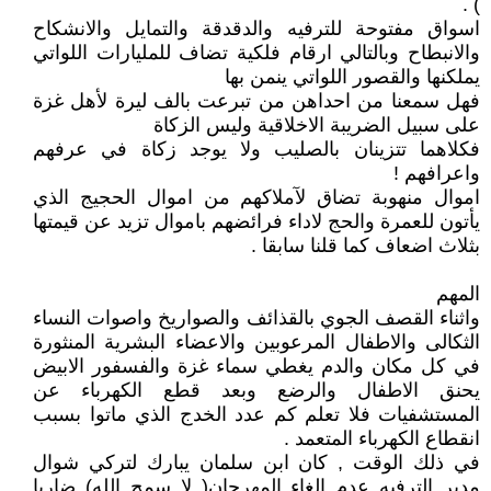
) .
اسواق مفتوحة للترفيه والدقدقة والتمايل والانشكاح
والانبطاح وبالتالي ارقام فلكية تضاف للمليارات اللواتي
يملكنها والقصور اللواتي ينمن بها
فهل سمعنا من احداهن من تبرعت بالف ليرة لأهل غزة
على سبيل الضريبة الاخلاقية وليس الزكاة
فكلاهما تتزينان بالصليب ولا يوجد زكاة في عرفهم
واعرافهم !
اموال منهوبة تضاق لآملاكهم من اموال الحجيج الذي
يأتون للعمرة والحج لاداء فرائضهم باموال تزيد عن قيمتها
بثلاث اضعاف كما قلنا سابقا .
المهم
واثناء القصف الجوي بالقذائف والصواريخ واصوات النساء
الثكالى والاطفال المرعوبين والاعضاء البشرية المنثورة
في كل مكان والدم يغطي سماء غزة والفسفور الابيض
يحنق الاطفال والرضع وبعد قطع الكهرباء عن
المستشفيات فلا تعلم كم عدد الخدج الذي ماتوا بسبب
انقطاع الكهرباء المتعمد .
في ذلك الوقت , كان ابن سلمان يبارك لتركي شوال
مدير الترفيه عدم الغاء المهرجان( لا سمح الله) ضاربا