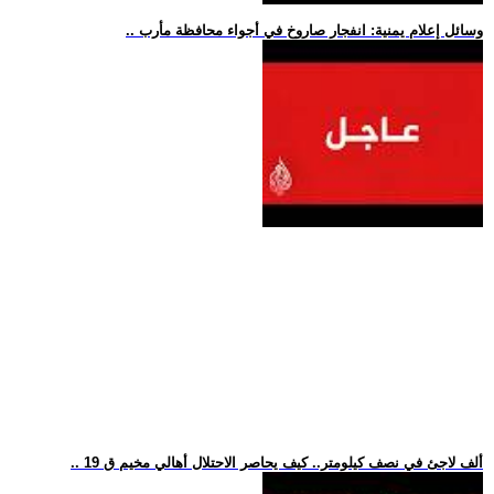
.. وسائل إعلام يمنية: انفجار صاروخ في أجواء محافظة مأرب
.. 19 ألف لاجئ في نصف كيلومتر.. كيف يحاصر الاحتلال أهالي مخيم ق