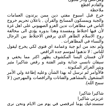
والقادم افظع
ملاحظة
خرج قبل اسبوع مفتي دين ممن يرتدون العمامات
والجبة ويمسكون المسابح والقرآن , باعلان تحريم خروج
الناس في مظاهرات تدين الغزو الصهيوني على اهل غزة
لأن فيها اختلاط ومفسدة وهذا بدوره يؤدي الى مخالفة
روح الاسلام الطاهر الذي يرفض الاختلاط بين الرجال
والنساء في المظاهرات .
ولم نجد من ابو جبة وعمامة اي فتوى لكي يخرج ليقول
للناس : لا تذهبوا لموسم جده الراقص
لأن فستان اليسا المكشوف يظهر اكثر مما يخفي و
سيقان نانسي جذابة وتثير الفتنة و رقص شاكيرا مثير
ويثير الغرائز المكبوتة .
فالأوامر لم ترسل له بهذا الشأن وعليه إطاعة ولي الأمر
المشغول بالمشاهير والفنانات والراقصات والمهرجين ( لا
سمح الله).
شاكيرا شاكيرا
عزيزتي شاكيرا
سنستدعيك يوما لترقصي في يوم من الايام ونحن نرى