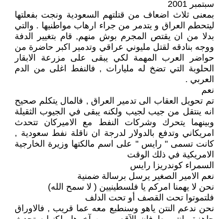
سبتمبر 2001
بمعنى ثلاث اضعاف من قتلتهم السعودية ونجت بفعلتها
ليتحطم العراق و يتدمر من جراء ارهاب مواطنيها . والتي
بدلا من ان يقتص المجرم بوش منهم, قام بتغيير الدفة
ووجه بنادقه لقتل مليوني عراقي وتدمير اكبر حاضرة من
حواضر العرب المهمة لكي يبقى على مزرعة الابقار
الحلوبة التي تضخ له مليارات , فالنفط اغلى من الدم
العربي .
نعم
تم تحويل العقاب الى تدمير العراق , فالمال يتكلم صحيح
انه ينتقل من جيب لجيب ولكنه يبقى في الجيوب الثقيلة
وبينهما يتحرك وشركات النفط مع الاميركان تتحدث
امريكاني وتدفع بالدولار لدرجة ان ناقلة نفط سعودية ,
كانت تسمى " رايس " على اسم مالكتها وزيرة الخارجية
الامريكية في ذلك الوقت
السمراء كوندريزا رايس
نعم الامير الصغير يرسل برسالة ضمنية
نحن لا يهمنا امركم يا فلسطينيين ( لا سمح الله)
فلتموتوا تحت القصف أو تحت الدلف
نحن ندعم النتن ياهو وسنطبع معه عما قريب , فالاوراق