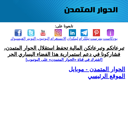
تابعونا على:
بودكاست
بنترست
تيلكرام
لينكدإن
الانستغرام
اليوتيوب
التويتر
الفيسبوك
تبرعاتكم وتبرعاتكن المالية تحفظ استقلال الحوار المتمدن،
فشاركونا في دعم استمرارية هذا الفضاء اليساري الحر
[اشترك في قناة ‫«الحوار المتمدن» على اليوتيوب]
الحوار المتمدن - موبايل
الموقع الرئيسي