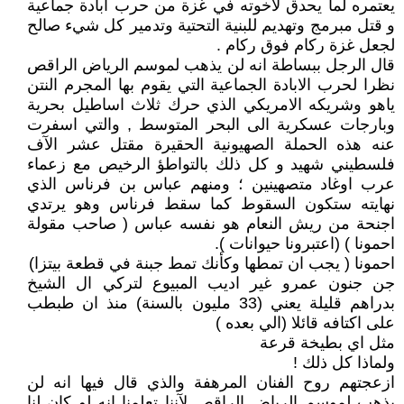
يعتمره لما يحدق لاخوته في غزة من حرب ابادة جماعية
و قتل مبرمج وتهديم للبنية التحتية وتدمير كل شيء صالح
لجعل غزة ركام فوق ركام .
قال الرجل ببساطة انه لن يذهب لموسم الرياض الراقص
نظرا لحرب الابادة الجماعية التي يقوم بها المجرم النتن
ياهو وشريكه الامريكي الذي حرك ثلاث اساطيل بحرية
وبارجات عسكرية الى البحر المتوسط , والتي اسفرت
عنه هذه الحملة الصهيونية الحقيرة مقتل عشر الآف
فلسطيني شهيد و كل ذلك بالتواطؤ الرخيص مع زعماء
عرب اوغاد متصهينين ؛ ومنهم عباس بن فرناس الذي
نهايته ستكون السقوط كما سقط فرناس وهو يرتدي
اجنحة من ريش النعام هو نفسه عباس ( صاحب مقولة
احمونا ) (اعتبرونا حيوانات ).
احمونا ( يجب ان تمطها وكأنك تمط جبنة في قطعة بيتزا)
جن جنون عمرو غير اديب المبيوع لتركي ال الشيخ
بدراهم قليلة يعني (33 مليون بالسنة) منذ ان طبطب
على اكتافه قائلا (الي بعده )
مثل اي بطيخة قرعة
ولماذا كل ذلك !
ازعجتهم روح الفنان المرهفة والذي قال فيها انه لن
يذهب لموسم الرياض الراقص لآننا تعلمنا إنه لو كان لنا