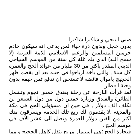
صبي الببجي و شاكيرا شاكيرا
بدون خجل وبدون ذرة حياء لمن يدعي انه سيكون خادم
حرمين المسلمين والزعيم الاسلامي للامة العربية (لا
سمح الله) الذي يلم غلة كل سنة من الموسم السياحي
الديني المقدر باكثر من 30 مليار من عوائد الحج والعمرة
كل سنة , والتي يأخذ ارباحها في جيبه بعد ان يقصم ظهر
الحجيج باموال فائضة لا تستحق ان تدفع ثمن خيمة بدون
وجبة ا فطار .
لقد قرأت البارحة عن رحلة بفندق خمس نجوم وتشمل
الطائرة والفندق وزيارة خمس دول من دول الشنغن لن
تكلف الف دولار , في حين ان مسؤولي الحج في مكة
والمدينة ,لا يقدمون لك ربع تلك الخدمة ويسرقون منك
اكثر من الفين دولار للعمرة وتصل الى عشر الآف في
موسم الحج .
فتجارة الحج ؛هي استثمار مربح يثقل كاهل الحجيج و مما