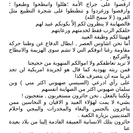
ارقصوا على جراح الأمة ؛هللوا وانبطحوا وطبعوا ؛
وارقصوا وزغردوا و تنطنطوا على شجرة التطبيع مثل
القرود ( لا سمح الله)
فالصهاينة لا ينظرون لكم إلاّ بكونكم عبيد لهم
خلقكم الرب فقط لخدمتهم ورعايتهم
فهنيئا لكم وظيفة العبيد
أما نحن اشاوس العصر , ابطال الدفاع عن وطننا حركة
مقاومة رغنا انوفكم التي لا تشم سوى الهزيمة والانبطاح
والتركيع .
لا نريد تعاطفكم ولا اموالكم المنهوبة من حجيجنا
فمن ربته يهودية كما قال هو لجريدة امريكية لن تجد
غريبا منه ان يتصرف هكذا
على رأي ادرعي (السيسي صهيوني اكثر مني ) وبن
سلمان صهيوني اكثر من الصهاينة انفسهم
ولكننا بالفعل , نحن حائرون مستغربون , متعجبون !
بشيء لا يمت لهؤلاء العبيد و الاقيان و النخاسين ممن
يتاجرون بالجنس والبغاء والمخدرات والببجي واحلام
المتدينيين بزيارة الكعبة .
حائرون بتلك الانسانية العميقة القادمة إلينا من بلاد بعيدة
عنا