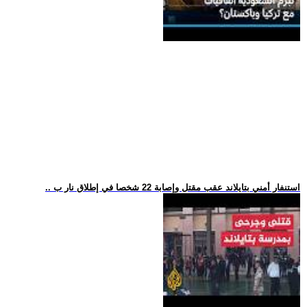
.. استنفار أمني بتايلاند عقب مقتل وإصابة 22 شخصا في إطلاق نار ب