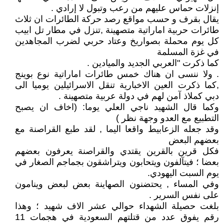
إنزلات حماس عليهم من رعب وتبول لا إرادي .
يقال بقرف و حسب مواقع رصد حركة الطائرات ان ثلاث
طائرات حربية اماراتية متصهينة ,تنزل في مطار تل ابيب
كل يوم محملة بصواريخ وعتاد حربي لضرب المجاهدين
في غزة المسلمة
كما ذكرت "العربي الجديد والميادين .
. ولا ننسى ان هناك خمس طائرات اماراتية نوع بوينج
,كما ذكرت العين الاخبارية تنقل الاسرائيلين يوميا الى
دبي كملاذ آمن لهم في دولة عربية متصهينة .
وكما قال الشهيد ناجي العلي يوما: (اخاف ان يصبح
التطبيع مع العدو وجهة نظر )
وقد جعله الزعابيط واقعا اليما , لقد طبع القراصنة مع
بعضهم البعض
فكل قرين بالقرين يقتدي والقراصنة يعرفون بعضهم
بعضا ؛ فيتآلفون ويتحابون ويتراشقون بجماجم الصغار في
يوم السبت اليهودي.
وفي المساء , يحتضنون الصهاينة بعض لبعض وينامون
على نفس السرير .
بلغت حصيلة الشهداء حوالي عشر الاف شهيد ؛ وهذا
رقم يفوق عدد من قتلتهم السعودية في هجمات 11