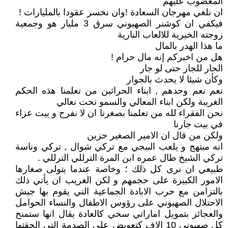
المغضوب عليهم
ان نلغي مهرجان السعادة !وان نخسر عقودا بالمليارات !
فيكفي ان كوشنر الصهيوني سرق 3 مليار هو وجمعية
زوجته الخيرية للالعاب النارية
ما هذا الهدر بالمال
هل من اخبركم إنه مال حرام !
الجار للجار حتى لو جار
وكأن شيئا لا يحدث بالجوار
نعم نعم وحدهم , ابناء الحراثين من تعلمنا هذه الحكم
الغريبة ولكن ابناء المعالي والسمو تحت نعالي
نحن الفقراء لله من تعلمنا بصغرنا ان لا نفرح و بيت عزاء
في بيت جارنا
ولكن من قال ان الامير الصغير حزين
انه مبتهج و يلعب الببجي مع تركي شوال , تركي وناسة
تركي الشيخ طال عمره ابن المرة الترللي الترللي .
طبيعي ان نرى كل ذلك ؛ وخاصة عندما يتولى صغارها
الامور الكبيرة على حجمهم و لكن الغريب ان يأتي ذلك
بالتزامن مع حرب الابادة الجماعية التي يقوم بها جيش
الاحتلال الصهيوني على رؤوس الاطفال والنساء الحوامل
والعجائز بتمويل اماراتي سخي كالعادة يقال انها ستمنح
كل صهيوني 10 الاف كتعويض على الصدمة التي الحقتها