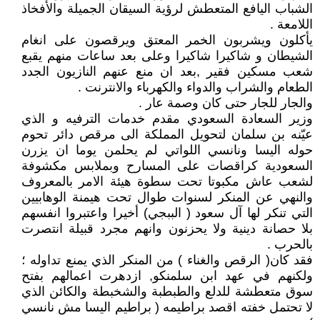
الشباب اليافع المتعطش لرؤية السيقان الجميلة والأفخاذ
اللامعة .
يأكلون ويشربون الخمر المعتق ويرقصون على انغام
الشيطان و شاكيرا شاكيرا وعلى بعد ساعات منهم يقبع
شعب مسكين فقير ,بعد ان منع عنهم النازيون الجدد
الطعام والشراب والدواء والكهرباء والانترنت .
والجار للجار حتى كان وصمة عار .
وزير السعادة السعودي مقدم خدمات الترفيه و الذي
عيّنه بن سلمان لتحويل المملكة الى مرقص دائر تحوم
حوله اليسا ونانسي اللواتي لم يحلمن يوما ان يزرن
السعودية كراقصات على المسارح وبملابس مكشوفة
لشعب عاش مكبوتا تحت سطوة هيئة الامر بالمعروف
والنهي عن المنكر لسنوات طوال تحت هيمنة الوهابيين
التي تنكر لها آل سعود ( الببجي) أخيرا واعتبروا انفسهم
بلا حصانة دينية ولا يحزنون وانهم مجرد قبيلة انتصرت
بالحرب .
فقد كان( الرقص والغناء ) من المنكر الذي يمنع تداوله ؛
ولكنهم في عهد ابن سلمنكو, ازدهرت اعمالهم بفتح
سوق متعطشة للدلع والطبطبة والشخبطة والكائن الذي
لا تحتمل خفته اقصد براطيمه ( براطيم اليسا مش نانسي