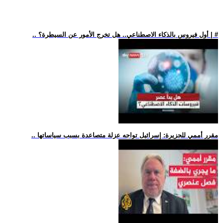
.. أول فيروس بالذكاء الاصطناعي.. هل تخرج الأمور عن السيطرة؟ | #
.. مقرر أممي للجزيرة: إسرائيل تواجه عزلة متصاعدة بسبب سياساتها