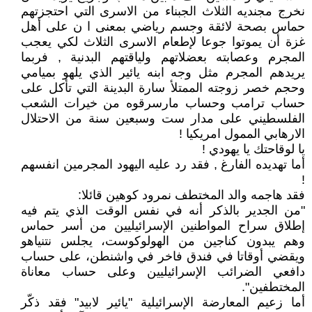
نخرج مجنديه الثلاث الجبناء من الاسرى التي احتجزتهم
حماس بصحة لائقة وجسم رياضي بمعنى ا ن على أهل
غزة أن يموتوا جوعا لإطعام الاسرى الثلاث لكي يعجب
المجرم وعصابته بعضلاتهم ولياقتهم البدنية , فربما
يريدهم المجرم مثل وجه ابنه يائير الذي يلهو بميامي
وحجم خصر زوجته الممتلأ سارة البدينة التي تأكل على
حساب ترامب وحساب مارسرقوه من خيرات الشعب
الفلسطيني على مدار ست وسبعين سنة من الاحتلال
الارهابي الممول امريكيا !
يا لوقاحتك يا يهودي !
أما تهديده الفارغ , فقد رد عليه اليهود المجرمين انفسهم
!
فقد هاجمه والد المختطف نمرود كوهين قائلا:
"من الجدير بالذكر أنه في نفس الوقت الذي يتم فيه
إطلاق سراح المواطنين الإسرائيليين من أسر حماس
وهم يبدون كناجين من الهولوكوست، يجلس نتنياهو
ويقضي أوقاتا في فندق فاخر في واشنطن، على حساب
دافعي الضرائب الإسرائيليين وعلى حساب معاناة
المختطفين".
أما زعيم المعارضة الإسرائيلية "يائير لابيد" فقد ذكّر