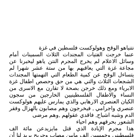
نتنياهو الوقح وهولوكست فلسطين في غزة
عنما خرجت الفتيات المجندات الثلاث السمينات أمام
وسائل الاعلام لم يخرج المجرم النتن ياهو ليخبرنا عن
مجاعة غزة التي يعاقبهم بها من ستة عشر شهرا لم
يتساءل الوقح عن كمية الطعام التي التهمتها المجندات
الشجعات الثلاث والتي هي من حق وحصص اطفال غزة
الابرياء ومع ذلك خرجن بصحة لا تقارن مع الاسرى من
النساء والاطفال الفلسطينيين الخارجين من سجون
الكيان العنصري الارهابي والذي يمارس عليهم هولوكست
عنصري واجرامي , فيخرجون وهم مصابون بالهزال وفقر
الدم وشبه اشباح, فاقدي عقولهم ,وهم مرضى
الشعور بحرقهم وهم احياء
هذا مجرم الإبادة الذي قتل مايزيدعن مائة الف
فلسطيني وخمسين الف مابين مصاب وجريح يريد لنا أن