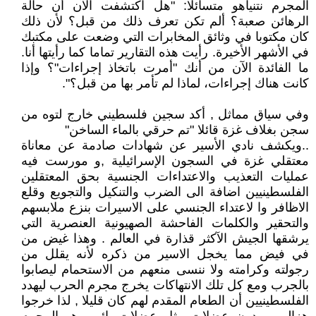
المجرم نتنياهو متسائلا: "هل اكتشفت الآن أن حالة
الرهائن صعبة؟ ألم تكن تعرف ذلك من قبل؟ لأن ذلك
كان مكتوبا في وثائق المخابرات التي وضعت على مكتبك
في الأشهر الأخيرة. رأيت هذه التقارير تماما كما رأيتها أنا.
ما الفائدة الآن من أنك "أمرت باتخاذ إجراءات"؟ وإذا
كانت هناك إجراءات، لماذا لم تأمر بها من قبل؟".
وفي سياق مماثل , أكد سجين فلسطيني خارج لتوه من
سجن بغلاف غزة قائلا "تم حرقي بالماء الساخن"
..ويكشف نادي الأسير عن شهادات صادمة عن معاناة
معتقلي غزة في السجون الإسرائيلية ,و مورست فيه
عمليات التعذيب والاعتداءات الجنسية بحق المعتقلين
الفلسطينيين اضافة الى الضرب والتنكيل والتجويع وقلع
الاظافر وا لاعتداء الجنسي على الاسيرات بنزع ملابسهم
والتحقير والكلمات الفاحشة الصهيونية العنصرية التي
يرشقها الجيش الآكثر قذارة في العالم . وهذا غيض من
في فيض مما يخجل الاسير من ذكره لأنه يقلل من
رجولته وكرامته ولا ننسى منعهم من الاستحمام ليصابوا
بالجرب ومع كل تلك الانتهاكات يخرج مجرم الحرب ليهدد
الفلسطينيين أن الطعام المقدم لهم كان قليلا , لذا خرجوا