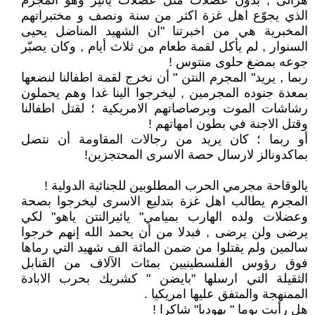
هزالى , بدون عضلات مثل عضلات يائير وهو المجرم
الذي يجوّع اهل غزة اكثر من سنة ونصف و مختبراتهم
المخبرية هي من اخبرتنا "ان الشهيد المناضل يحيى
السنوار , لم يأكل لقمة طعام من ثلاث أيام , وكان يصبّر
جوعه بمضغ حلوى منتوس !
ربما , يريد" المجرم النتن " أن نخرج لقمة اطفالنا لنضعها
بمعدة جنوده المجرمين , ليخرجوا الينا غدا وهم يحملون
رشاشات الموت وبرصاصاتهم الامريكية ؛ لقتل اطفالنا
وقتل الاجنة في بطون امهاتهم !
أو ربما ؛ كان يريد من رجالات المقاومة أن نتصل
بماكدونالز لارسال حصة الاسرى المحتجزين!
يالوقاحة مجرمي الحرب المطلوبين للجنائية الدولية !
المجرم يطالب اهل غزة بتدليع الاسرى ليخرجوا بصحة
وعضلات ولده الهارب بميامي" يائيرالنتن ياهو" لكي
يرضى ولن يرضى , فبدلا من أن يحمد الله إنهم خرجوا
سالمين ولم يقتلوا من ضمن المائة الف شهيد التي رماها
فوق رؤوس الفلسطينيين بمئات الآلاف من القنابل
الثقيلة التي ارسلها "بايضن " كشريك بحرب الابادة
الممنهجة والمتفق عليها امريكيا .
هل رأيت يوما " يهوديا" شاكرا !