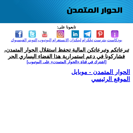
تابعونا على:
بودكاست
بنترست
تيلكرام
لينكدإن
الانستغرام
اليوتيوب
التويتر
الفيسبوك
تبرعاتكم وتبرعاتكن المالية تحفظ استقلال الحوار المتمدن،
فشاركونا في دعم استمرارية هذا الفضاء اليساري الحر
[اشترك في قناة ‫«الحوار المتمدن» على اليوتيوب]
الحوار المتمدن - موبايل
الموقع الرئيسي