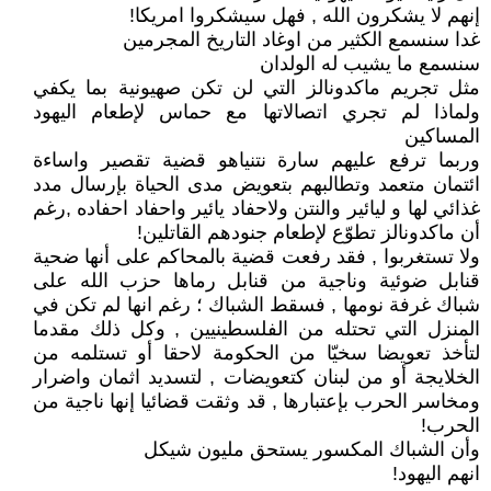
إنهم لا يشكرون الله , فهل سيشكروا امريكا!
غدا سنسمع الكثير من اوغاد التاريخ المجرمين
سنسمع ما يشيب له الولدان
مثل تجريم ماكدونالز التي لن تكن صهيونية بما يكفي
ولماذا لم تجري اتصالاتها مع حماس لإطعام اليهود
المساكين
وربما ترفع عليهم سارة نتنياهو قضية تقصير واساءة
ائتمان متعمد وتطالبهم بتعويض مدى الحياة بإرسال مدد
غذائي لها و ليائير والنتن ولاحفاد يائير واحفاد احفاده ,رغم
أن ماكدونالز تطوّع لإطعام جنودهم القاتلين!
ولا تستغربوا , فقد رفعت قضية بالمحاكم على أنها ضحية
قنابل ضوئية وناجية من قنابل رماها حزب الله على
شباك غرفة نومها , فسقط الشباك ؛ رغم انها لم تكن في
المنزل التي تحتله من الفلسطينيين , وكل ذلك مقدما
لتأخذ تعويضا سخيّا من الحكومة لاحقا أو تستلمه من
الخلايجة أو من لبنان كتعويضات , لتسديد اثمان واضرار
ومخاسر الحرب بإعتبارها , قد وثقت قضائيا إنها ناجية من
الحرب!
وأن الشباك المكسور يستحق مليون شيكل
انهم اليهود!