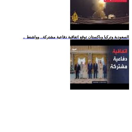
.. السعودية وتركيا وباكستان توقع اتفاقية دفاعية مشتركة.. وواشنط