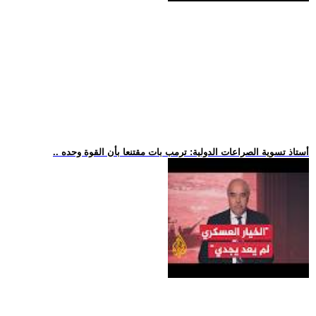
.. أستاذ تسوية الصراعات الدولية: ترمب بات مقتنعا بأن القوة وحده