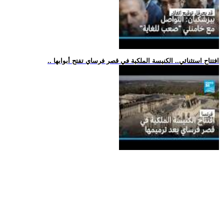
.. افتتاح استثنائي.. الكنيسة الملكية في قصر فرساي تفتح أبوابها