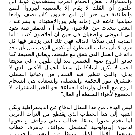
والمساواة ، بعض الحكام العرب يستخدمون قولة ابن
خلدون أن المٌلك لا يقام إلا بالعصبية ليبرروا القمع
والطائفية في حين ان ابن خلدون كان يصف واقعا
سياسيا عاشه في زمانه ولم يبررالاستبداد أو يشرعنه ،
البعض يتحدث عن أفلاطون وقوله أن الديمقراطية تقود
إلى الفوضى والطغيان في حين أن أفلاطون كتب " أما
المدينة التي تملأها العدالة فهي تلك التي يزدهر فيها كل
فرد، لا بأن يطلب السيطرة أو يكدس الذهب ،بل بأن يجد
ذاته في العمل الذي يتفق مع طبيعته، ويعانق الحقيقة كما
تعانق الروح ضوء الشمس بعد ليل طويل ، في مدينتنا
الحب لا يكون امتلاكا بل سعيا للجمال الأعلى الذي لا
يذبل، والذي تتطهر فيه النفس من رغباتها السفلى
،فتشرق بنور الحكمة والفضيلة، والسعادة هي انسجام
الروح مع العقل وارتقاء الجماعة نحو الخير المشترك، لا
الخضوع لأهواء السلطة أو المال"
ليس الهدف من هذا المقال الدفاع عن الديمقراطية ولكن
التنبيه إلى هذا الخطاب الذي يقتطع من التراث الغربي
لما يخدم تصورا مغلقا، خطاب ينتقي مواقف و يحولها
لدخيرة إيديولوجية تٌستعمل لمواقف جاهزة، خطاب
يستعمل أقوال الكبار سيوفا ضد التغيير والحرية ،