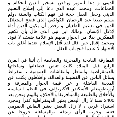
الديني و دعا للتنوير ورفض تسخير الدين للحكام و
الجماعات، ومحمد عبده الذي دعا إلى إصلاح التعليم
الديني وجعل العقل حجة في فهم الكتاب والسنة ،ولم
يسلم طبعا عبد الرحمان الكواكبي الذي فضح استغلال
الدين في تدعيم الطغيان و رفض أن يكون الدين أداة
لإذلال الإنسان، ومالك ابن نبي الذي قال بأن تكفير
المفكرين بدلا من الحوار معهم هو علامة ضعف لا قوة،
ومحمد إقبال حين قال لقد قٌتل الإسلام عندما أغلق باب
الاجتهاد لا عندما فتح باب العقل .
المفارقة الفادحة والمحزنة والصادمة أن أثينا في القرن
الرابع قبل الميلاد كانت تنبض فضاءاتها وساحاتها
بالديمقراطية والتناظر والنقاشات العمومية ، سقراط
يسائل الناس عن الفضيلة والعدالة، وأفلاطون يكتب عن
المدينة الفاضلة و عن قيمة الحوار والمعرفة و
أرسطومعلم الأسكندر الأكبريؤلف في النظم الساسية
والأخلاق والطبيعة والميتافزيقا والأخلاق، واليوم ونحن بعد
2400 سنة لا زال البعض يعتبر الديمقراطية كفرا ومجرد
استيراد غربي ، لا زال البعض يعتبر النقاش العمومي
فتنة، وحرية الرأي زندقة ،والمساءلة خروجا عن