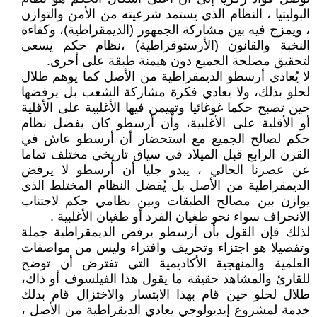
البوليتيا ، النظام الذي يستمد شرعيته من الأمن والتوازن
، ويمزج فيه بين مشاركة الجمهور (الديمقراطية)، وكفاءة
النخبة والقانون (الأرستوقراطية) ،نظام حكم يسعى
لتحقيق مصلحة الجميع دون هيمنة طبقة على أخرى.
لا يُعادي أرسطو الديمقراطية من الأصل كما يوهم طلال
لحلو بذلك، ولا يعادي فكرة مشاركة الشعب بل يرفضها
حين تصبح حكما غوغائيا وتهيمن فيها الأغلبية على الأقلية
أو الأقلية على الأغلبية، وأن أرسطو كان يفضل نظام
حكم لصالح الجميع مع استحضار أن أرسطو عاش في
القرن الرابع قبل الميلاد في سياق تاريخي مختلف تماما
عن عصرنا الحالي ، يبدو جليا أن أرسطو لا يرفض
الديمقراطية من الأصل بل يُفضل النظام المختلط الذي
يوازن بين مصالح الطبقات وبين نظامي حكم لاجتناب
الانحراف سواء نحو طغيان الفرد أو طغيان الأغلبية .
لذلك فإن القول بأن أرسطو يرفض الديمقراطية جملة
وتفصيلا هو اجتزاء وتحريف وافتراء وليس من مواصفات
العلمية والمنهجية الأكاديمية التي تفترض أن توضح
للقارئ والمشاهد حقيقة ما يقول هذا الفيلسوف أو ذاك،
طلال لحلو حين قام بهذا الابتسار والاختزال قام بذلك
خدمة لمشروع إيديولوجي يعادي الديقراطية من الأصل ،