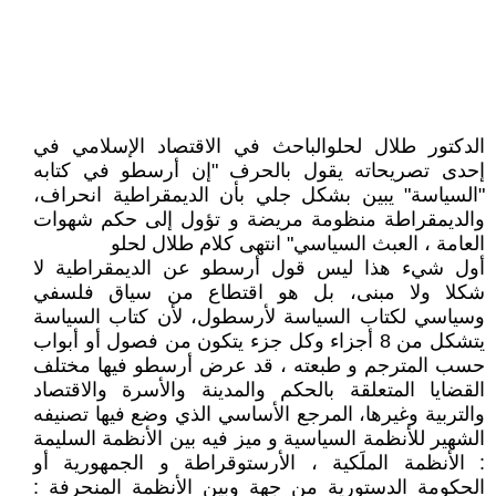
الدكتور طلال لحلوالباحث في الاقتصاد الإسلامي في
إحدى تصريحاته يقول بالحرف "إن أرسطو في كتابه
"السياسة" يبين بشكل جلي بأن الديمقراطية انحراف،
والديمقراطة منظومة مريضة و تؤول إلى حكم شهوات
العامة ، العبث السياسي" انتهى كلام طلال لحلو
أول شيء هذا ليس قول أرسطو عن الديمقراطية لا
شكلا ولا مبنى، بل هو اقتطاع من سياق فلسفي
وسياسي لكتاب السياسة لأرسطول، لأن كتاب السياسة
يتشكل من 8 أجزاء وكل جزء يتكون من فصول أو أبواب
حسب المترجم و طبعته ، قد عرض أرسطو فيها مختلف
القضايا المتعلقة بالحكم والمدينة والأسرة والاقتصاد
والتربية وغيرها، المرجع الأساسي الذي وضع فيها تصنيفه
الشهير للأنظمة السياسية و ميز فيه بين الأنظمة السليمة
: الأنظمة الملَكية ، الأرستوقراطة و الجمهورية أو
الحكومة الدستورية من جهة وبين الأنظمة المنحرفة :