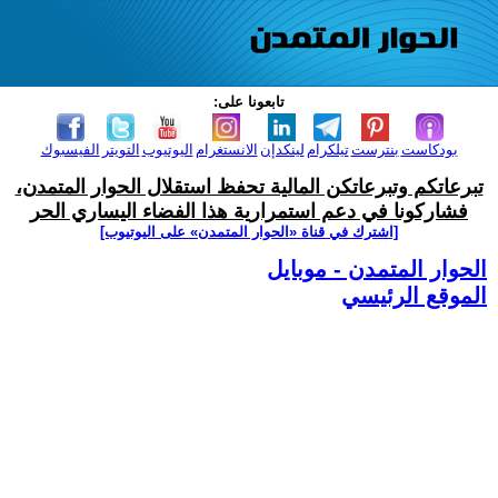
تابعونا على:
بودكاست
بنترست
تيلكرام
لينكدإن
الانستغرام
اليوتيوب
التويتر
الفيسبوك
تبرعاتكم وتبرعاتكن المالية تحفظ استقلال الحوار المتمدن،
فشاركونا في دعم استمرارية هذا الفضاء اليساري الحر
[اشترك في قناة ‫«الحوار المتمدن» على اليوتيوب]
الحوار المتمدن - موبايل
الموقع الرئيسي