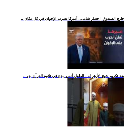
.. خارج الصندوق | حصار شامل.. أميركا تضرب الإخوان في كل مكان
.. بعد تكريم شيخ الأزهر له.. الطفل أنس يبدع في تلاوة القرآن بدو