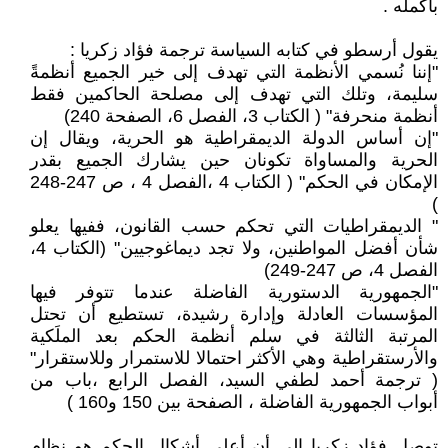
بأكمله .
يقول أرسطو في كتابه السياسة ترجمة فؤاد زكريا :
"إننا نُسمي الأنظمة التي تهدف إلى خير الجميع أنظمةً
سليمة، وتلك التي تهدف إلى مصلحة الحاكمين فقط
أنظمة منحرفة" ( الكتاب 3، الفصل 6، الصفحة 240)
"إن أساس الدولة الديمقراطية هو الحرية، ويقال إن
الحرية والمساواة تكونان حين يشارك الجميع بقدر
الإمكان في الحكم" ( الكتاب 4 ،الفصل 4 ، ص 247-248
)
" الديمقراطيات التي تحكم حسب القانون، ففيها يعلو
شأن أفضل المواطنين، ولا تجد ديماغوجيين" (الكتاب 4،
الفصل 4، ص 247-249)
"الجمهورية الدستورية الفاضلة عندما تتوفر فيها
المؤسسات العادلة وإدارة رشيدة، تستطيع أن تحتل
المرتبة الثالثة في سلم أنظمة الحكم بعد الملَكية
والأرستقراطية وهي الأكثر احتمالا للاستمرار وللاستقرار"
( ترجمة أحمد لطفي السيد، الفصل الرابع ،باب من
أبواب الجمهورية الفاضلة ، الصفحة بين 150 و160 )
توصل فؤاد زكريا إلى أن أعلى أشكال الحكم هو نظام