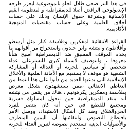
في هذا البتر ضحى طلال لحلو بالموضوعية ليعزز طرحه
الإيديولوجي الرافض أصلا للديمقراطية و لمنظومة القيم
الإنسانية ولشرعة حقوق الإنسان وذلك على حساب
أخلاق العلمية وعلى حساب مقتضيات المنهجية
الأكاديمية.
القراءة الانتقائية لمفكرين وفلاسفة كبار مثل أرسطو
وأفلاطون و نيتشه وابن خلدون واستخراج من أقوالهم ما
يخدم الموقف المسبق ضد الديمقراطية أصبح شأنا
معروفا ، والتوظيف لأسماء كبرى للتسترعلى عداء
شخصي أو سياسي للحرية أو العدالة أو المشاركة
الشعبية هو موقف لا يستقيم مع الأمانة العلمية والأخلاق
الإسلامية التي يدعيها العديد من دأبوا على هذا النمط من
التعاطي الانتقائي ،ممن يستشهدون بشكل مغرض
بفلاسفة ومفكرين يكرهونهم ، هناك من ينتقي من نيتشه
أنه ينتقد الديمقراطية حين تتحول لمساواة قسرية
ومجتمع للقطيع في حين أنه كان ينتصر للفرد
الحروالخلاق وضد كل أشكال الاستبداد، ووصل الأمر
باقتطاع النصوص وانتقائيتها أن اليمين المتطرف
والأصوليات الدينية تستخدم نصوصه لتبرير العداء للحرية