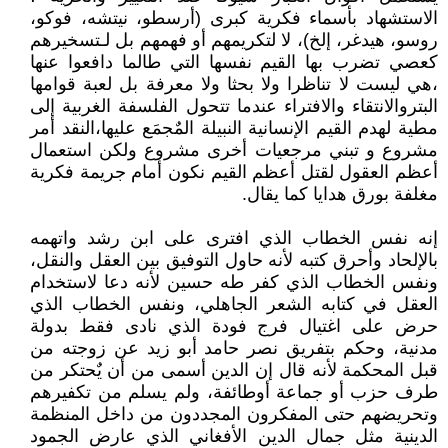
الاستشهاد بأسماء فكرية كبرى (أرسطو، نيتشه، فوكو،
روسو، هيدغر، إلخ)، لا لتكريمهم أو فهمهم بل لـتسخيرهم
كعصي تضرب بها القيم نفسها التي طالما دافعوا عنها
،هي ليست لا تناظرا ولا بحثا ولا معرفة بل لعبة قوامها
البتروالانتقاء والافتراء عندما تتحول الفلسفة الغربية إلى
مطية لهدم القيم الإنسانية النبيلة المٌجمَع عليها،النقد أمر
مشروع و تبني مرجعيات أخرى مشروع ولكن استعمال
أعظم العقول لقتل أعظم القيم نكون أمام جريمة فكرية
مغلفة بورق هدايا كما يقال.
إنه نفس الخطاب الذي افترى على ابن رشد واتهمه
بالإلحاد وأحرق كتبه لأنه حاول التوفيق بين العقل والنقل،
ونفس الخطاب الذي كفر طه حسين لأنه دعا لاستخدام
العقل في كتابه الشعر الجاهلي، ونفس الخطاب الذي
حرض على اغتيال فرج فودة الذي نادى فقط بدولة
مدنية، وحكم بتفريق نصر حامد أبو زيد عن زوجته من
قبل المحكمة لأنه قال إن الدين أسمى من أن يٌحتكر من
طرف حزب أو جماعة أوطائفة، ولم يسلم من تكفيرهم
وتحريضهم حتى المفكرون المجددون من داخل المنظمة
الدينية مثل جمال الدين الأفغاني الذي عارض الجمود