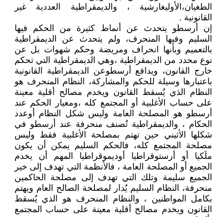
الطغيان،الأوليغارشية ، والديمقراطية العددية غير
القانونية .
إن أرسطو يتحدث عن أنماط كثيرة من الحكم فيها
السليم وفيها المنحرف، ولم يتحدث عن الديمقراطية
بالتعميم وبأنها انحراف ومريضة وحكم شهوات بل عن
نوع محدد من الديمقراطية ،وهي الديمقراطية التي تحكم
خارج القانون، ويدافع أرسطوعن الديمقراطية القانونية
باعتبارها وسيلة للحكم والمشاركة، النظام المنحرف هو
النظام الذي يٌسقط القانون ويخدم مصالح أقلية معينة
على حساب الأغلبية أو المجتمع كله ،ومعيار الحكم عند
أرسطو هو المصلحة العامة وليس شكل النظام أوعدد
الحكام ، والديمقراطية تٌصنف منحرفة عند أرسطو في
شكلها الأثيني حين تهتم بمصلحة الأغلبية فقط وليس
مصلحة المجتمع كله، فالحكم السليم يمكن أن يكون
ملَكيا أو أرستوقراطيا أوديموقراطيا المهم أن يخدم
الجميع أو المصلحة العامة ، فالأنظمة التي تهدف إلى خير
الجميع سليمة وتلك التي تهدف إلى مصلحة الحاكمين
منحرفة، النظام السليم يٌدار لمصلحة الصالح العام ويهتم
بكامل المواطنين ، والنظام المنحرف هو الذي يٌسقط
القانون ويخدم مصالح أقلية معينة على حساب المجتمع