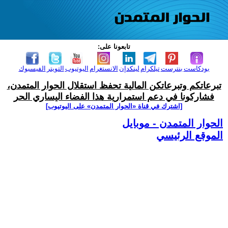
تابعونا على:
بودكاست
بنترست
تيلكرام
لينكدإن
الانستغرام
اليوتيوب
التويتر
الفيسبوك
تبرعاتكم وتبرعاتكن المالية تحفظ استقلال الحوار المتمدن،
فشاركونا في دعم استمرارية هذا الفضاء اليساري الحر
[اشترك في قناة ‫«الحوار المتمدن» على اليوتيوب]
الحوار المتمدن - موبايل
الموقع الرئيسي