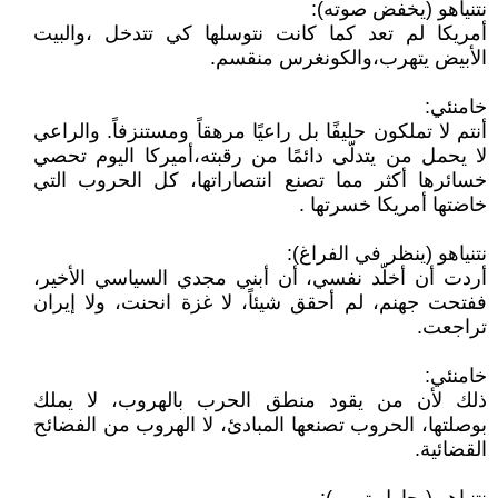
نتنياهو (يخفض صوته):
أمريكا لم تعد كما كانت نتوسلها كي تتدخل ،والبيت
الأبيض يتهرب،والكونغرس منقسم.
خامنئي:
أنتم لا تملكون حليفًا بل راعيًا مرهقاً ومستنزفاً. والراعي
لا يحمل من يتدلّى دائمًا من رقبته،أميركا اليوم تحصي
خسائرها أكثر مما تصنع انتصاراتها، كل الحروب التي
خاضتها أمريكا خسرتها .
نتنياهو (ينظر في الفراغ):
أردت أن أخلّد نفسي، أن أبني مجدي السياسي الأخير،
ففتحت جهنم، لم أحقق شيئاً، لا غزة انحنت، ولا إيران
تراجعت.
خامنئي:
ذلك لأن من يقود منطق الحرب بالهروب، لا يملك
بوصلتها، الحروب تصنعها المبادئ، لا الهروب من الفضائح
القضائية.