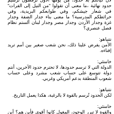
لأن كيانكم بلا حدود، من يومها الأول ترفضون ترسيم
حدود نهائية ،ما معنى أن تقولوا "من النيل إلى الفرات"
في شعار جيشكم، وفي طوابعكم البريدية، وفي
خرائطكم المدرسية؟ ما معنى بناء جدار الضفة وجدار
غزة وجدار الأردن وجدار مصر وجدار لبنان ألستم نظام
فصل عنصري؟
نتنياهو:
الأمن يفرض علينا ذلك، نحن شعب صغير بين أمم تريد
إفناءه.
خامنئي:
الدولة التي لا ترسم حدودها، لا تحترم حدود الآخرين، أنتم
دولة تتوسع على حساب شعب مشرد وعلى حساب
شعوب المنطقة بدعم أمريكي وغربي.
نتنياهو:
لكن الحدود تُرسم بالقوة لا بالرغبة، هكذا يعمل التاريخ.
خامنئي:
والقوة لا تبرر الوجود، المغول كانوا أقوى فأين هم؟ أين