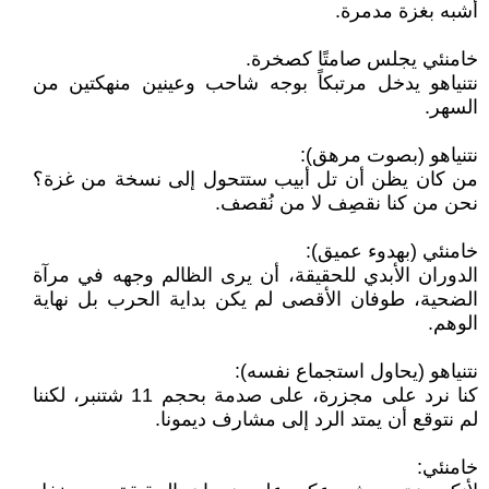
أشبه بغزة مدمرة.
خامنئي يجلس صامتًا كصخرة.
نتنياهو يدخل مرتبكاً بوجه شاحب وعينين منهكتين من
السهر.
نتنياهو (بصوت مرهق):
من كان يظن أن تل أبيب ستتحول إلى نسخة من غزة؟
نحن من كنا نقصِف لا من نُقصف.
خامنئي (بهدوء عميق):
الدوران الأبدي للحقيقة، أن يرى الظالم وجهه في مرآة
الضحية، طوفان الأقصى لم يكن بداية الحرب بل نهاية
الوهم.
نتنياهو (يحاول استجماع نفسه):
كنا نرد على مجزرة، على صدمة بحجم 11 شتنبر، لكننا
لم نتوقع أن يمتد الرد إلى مشارف ديمونا.
خامنئي: