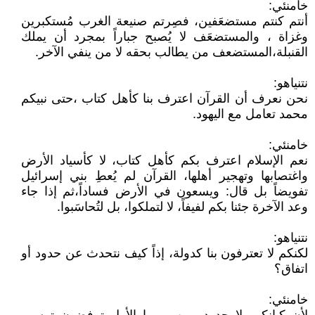
خامنئي:
أنتم كنتم مستضعَفين، فصِرتم صنيعة الغرب مُستكبرين
وغزاة ، والمستضعَف لا يُصبح جباراً بمجرد أن يملك
القنبلة،المستضعف من يطالب بحقه لا من ينفي الآخر.
نتنياهو:
نحن نعرف أن القرآن اعترف بنا كأهل كتاب ،حتى نبيكم
محمد تعامل مع اليهود.
خامنئي:
نعم الإسلام اعترف بكم كأهل كتاب، لا كأسياد الأرض
واغتصابها وتهجير أهلها، القرآن لم يُعطِ بني إسرائيل
تفويضاً بل قال: ويسعون في الأرض فساداً،ثم إذا جاء
وعد الآخرة جئنا بكم لفيفاً، لا لتملكوا، بل لتُحاسَبوا.
نتنياهو:
لكنكم لا تعترفون بنا كدولة، إذاً كيف نتحدث عن حدود أو
اتفاق؟
خامنئي: