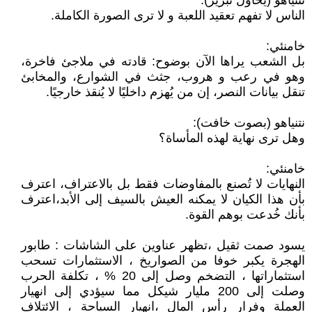
نتنياهو (يحاول تبرير):
الناس لا تفهم تعقيد اللعبة و لا ترى الصورة الكاملة.
خامنئي:
بل الشعب يراها الآن بوضوح: قادته في ملاجئ فاخرة،
وهو في رعب و هروب، جثث في الشوارع، والمخابئ
تنقل بيانات النصر، إن من يُهزم داخليًا لا يُنقذ خارجيًا.
نتنياهو (بصوت خافت):
وهل ترى نهاية لهذه المأساة؟
خامنئي:
النهايات لا تُصنع بالمفاوضات فقط بل بالاعتراف، اعترف
بأن هذا الكيان لا يمكنه العيش بالسيف إلى الأبد،اعترف
بأنك خُدعت بوهم القوة.
يسود صمت ثقيل ،تظهر عناوين على الشاشات : طابور
الهجرة يكبر خوفا من الصواريخ ، الاستثمارات تسحب
استثماراتها ، التضخم وصل إلى 20 % ، تكلفة الحرب
وصلت إلى 200 مليار شيكل مما سيؤدي إلى انهيار
العملة وفرار رأس المال ،انهيار السياحة ، الائتلاف