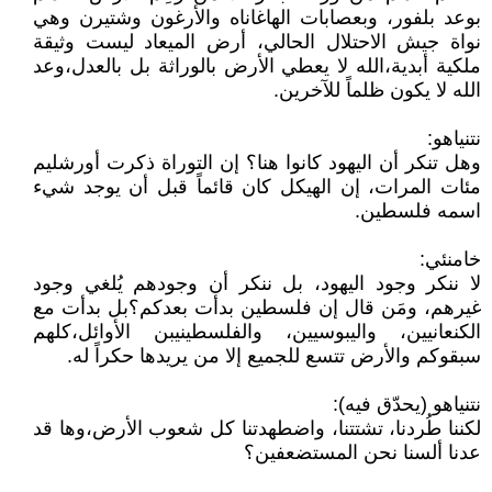
بوعد بلفور، وبعصابات الهاغاناه والأرغون وشتيرن وهي
نواة جيش الاحتلال الحالي، أرض الميعاد ليست وثيقة
ملكية أبدية،الله لا يعطي الأرض بالوراثة بل بالعدل،وعد
الله لا يكون ظلماً للآخرين.
نتنياهو:
وهل تنكر أن اليهود كانوا هنا؟ إن التوراة ذكرت أورشليم
مئات المرات، إن الهيكل كان قائماً قبل أن يوجد شيء
اسمه فلسطين.
خامنئي:
لا ننكر وجود اليهود، بل ننكر أن وجودهم يُلغي وجود
غيرهم، ومَن قال إن فلسطين بدأت بعدكم؟بل بدأت مع
الكنعانيين، واليبوسيين، والفلسطينيبن الأوائل،كلهم
سبقوكم والأرض تتسع للجميع إلا من يريدها حكراً له.
نتنياهو (يحدّق فيه):
لكننا طُردنا، تشتتنا، واضطهدتنا كل شعوب الأرض،وها قد
عدنا ألسنا نحن المستضعفين؟