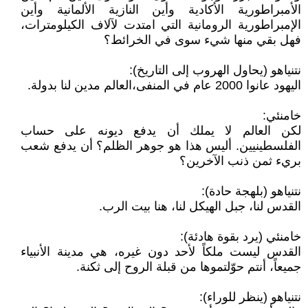
الأمبراطورية الأكادية وأين النازية الألمانية وأين
الإمبراطورية الرومانية التي امتدت لآلاف الكيلومترات،
فهل بقي منها شيء سوى في الخرائط؟
نتنياهو (يحاول الهروب إلى التاريخ):
اليهود عانوا 2000 عام في المنفى،العالم مدين لنا بدولة.
خامنئي:
لكن العالم لا يملك أن يدفع ديونه على حساب
الفلسطينيين. أليس هذا هو جوهر الظلم؟ أن يدفع شعب
بريء ثمن ذنب الآخرين؟
نتنياهو (بلهجة حادة):
القدس لنا، جبل الهيكل لنا، هنا بيت الرب.
خامنئي (يرد بقوة هادئة):
القدس ليست ملكاً لأحد دون غيره، هي مدينة الأنبياء
جميعاً، أنتم حوّلتموها من قبلة الروح إلى ثكنة.
نتنياهو (ينظر للوراء):