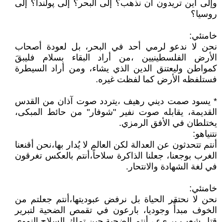
وإلى أين تريدون أن نذهب؟ إلى البحر؟ إلى پولندا؟ إلى
روسيا؟
خامنئي:
نحن لا ندعو لرمي أحد في البحر، بل لعودة أصحاب
الأرض الفلسطينيين ،من أراد البقاء بسلام فليبقَ
كمواطن وليعتنق الدين الذي يشاء، ومن أراد السيطرة
فستلفظه الأرض كما لفظت غيره.
* يسود صمت ديني رهيف ،يتردد صوت آذان من القدس
القديمة، يقابله صوت نفير "شوفار" من حائط المبكى،
يختلطان في الأفق الرمزي.
نتنياهو:
أنتم تتحدثون عن العدالة لكن العالم لا يُدار بها،نحن أقنعنا
الغرب بوجعنا، جعلنا الذاكرة سلاحاً،أنتم بالعكس تغرقون
في لغة الشهادة والانتحار.
خامنئي:
نحن لا نحتقر الحياة بل نرفض عبوديتها،أنتم جعلتم من
الخوف مبدأً وجوديا، بارعون في تقمص الضحية لتبرير
قتل شعب بر يء ، أنتم الضحية حين تملك السلاح النووي