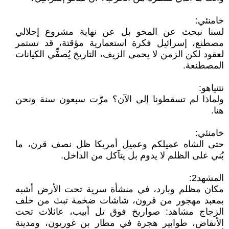
خامنئي:
لسنا نبحث عن المحو بل عن نهاية مشروع إحلالي
مصطنع، إسرائيل فكرة استعمارية مؤقتة، قد تستمر
لعقود لكن الزمن لا يحمي الزيف، التاريخ يُصفِّي الكيانات
المصطنعة.
نتنياهو:
ولماذا لم تسقطونا إلى الآن؟ مرّت سبعون سنة ونحن
هنا.
خامنئي:
حتى الشاه عميلكم وعميل أمريكا ظل نصف قرن، ما
بُني على الظلم لا يدوم بل يتآكل من الداخل.
المشهد2:
مكان مظلم وبارد، في منشأة سرية تحت الأرض أشبه
بمعبد مهجور من قرون، شاشات ضخمة تبث من خلف
الزجاج مشاهد: صواريخ فوق تل أبيب، عائلات تحت
الأنقاض، طوابير هجرة في مطار بن غوريون، ومدينة