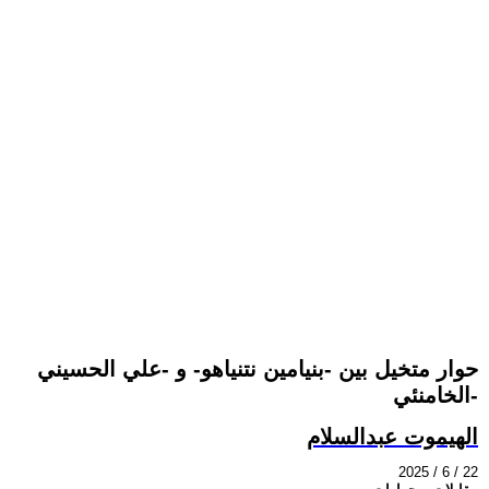
حوار متخيل بين -بنيامين نتنياهو- و -علي الحسيني
الخامنئي-
الهيموت عبدالسلام
2025 / 6 / 22