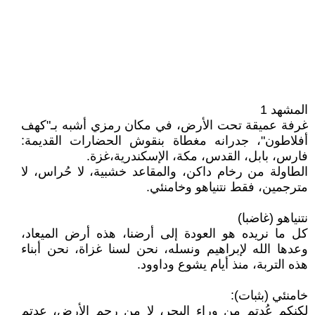
المشهد 1
غرفة عميقة تحت الأرض، في مكان رمزي أشبه بـ"كهف
أفلاطون"، جدرانه مغطاة بنقوش الحضارات القديمة:
فارس، بابل، القدس، مكة، الإسكندرية،غزة.
الطاولة من رخام داكن، والمقاعد خشبية، لا حُراس، لا
مترجمين، فقط نتنياهو وخامنئي.
نتنياهو (غاضبا)
كل ما نريده هو العودة إلى أرضنا، هذه أرض الميعاد،
وعدها الله لإبراهيم ونسله، نحن لسنا غزاة، نحن أبناء
هذه التربة، منذ أيام يشوع وداوود.
خامنئي (بثبات):
لكنكم عُدتم من وراء البحر، لا من رحِم الأرض، عدتم