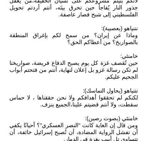
لأنكم بنيتم مشروعكم على نسيان الحقيقة،من يغفل
جذور النار يُفاجأ حين تحرق بيتَه، أنتم أردتم تحويل
الفلسطيني إلى شبح فصار عاصفة.
نتنياهو (بعصبية):
وماذا عن إيران؟ من سمح لكم بإغراق المنطقة
بالصواريخ؟ من أعطاكم الحق؟
خامنئي:
حين تُقصف غزة كل يوم يصبح الدفاع فريضة، صواريخنا
لم تكن رسالة غزو بل إعلان لنهاية، أنتم من فتحتم أبواب
الجحيم عليكم.
نتنياهو (يحاول التماسك):
لكنكم لم تحققوا أهدافكم ولا نحن حققناها ، لا حماس
سقطت، ولا أنتم قضيتم علينا،الجميع ينزف.
خامنئي (بصوت رصين):
ومن قال إن الغاية كانت "النصر العسكري"؟ أحيانًا يكفي
أن تفشل الرواية المضادة، أن تُصبح إسرائيل خائفة، أن
تتساوى تل أبيب بغزة في الدمار.