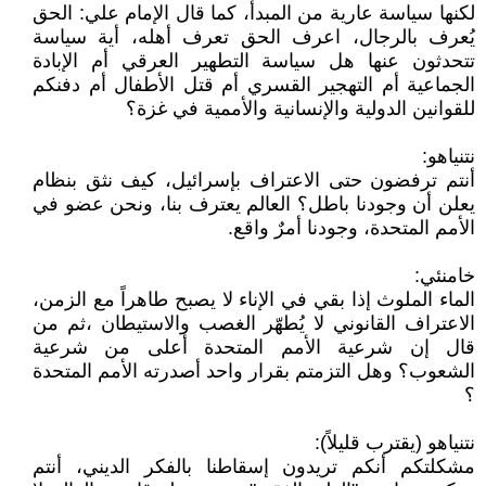
لكنها سياسة عارية من المبدأ، كما قال الإمام علي: الحق
يُعرف بالرجال، اعرف الحق تعرف أهله، أية سياسة
تتحدثون عنها هل سياسة التطهير العرقي أم الإبادة
الجماعية أم التهجير القسري أم قتل الأطفال أم دفنكم
للقوانين الدولية والإنسانية والأممية في غزة؟
نتنياهو:
أنتم ترفضون حتى الاعتراف بإسرائيل، كيف نثق بنظام
يعلن أن وجودنا باطل؟ العالم يعترف بنا، ونحن عضو في
الأمم المتحدة، وجودنا أمرٌ واقع.
خامنئي:
الماء الملوث إذا بقي في الإناء لا يصبح طاهراً مع الزمن،
الاعتراف القانوني لا يُطهّر الغصب والاستيطان ،ثم من
قال إن شرعية الأمم المتحدة أعلى من شرعية
الشعوب؟ وهل التزمتم بقرار واحد أصدرته الأمم المتحدة
؟
نتنياهو (يقترب قليلاً):
مشكلتكم أنكم تريدون إسقاطنا بالفكر الديني، أنتم