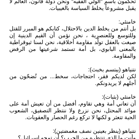
تحكمون باسم "الولي الفقيه" ونحن دولة قانون، العالم لا
يقبل مشروعاً يخلط السياسة بالغيبيات.
خامنئي:
بل أنتم من يخلط الدين بالاحتلال، كتابكم هو المبرر للقتل
وللتوسع وللعنصرية ، نحن نؤمن أن القيم الدينية إن
صيغت بالعقل تولّد مقاومة أخلاقية، نحن لسنا ثيوقراطية
بالمعنى البابوي، بل أمة تستمد شرعيتها من الرفض
والمقاومة.
نتنياهو (يبتسم بخبث):
لكن لديكم فقر، احتجاجات، سخط... من تُضحّون من
أجلهم لا يريدونكم.
خامنئي (بثبات):
أن تعاني أمة وهي تقاوم، أفضل من أن تعيش أمة على
موائد المحتل، نحن نزرع ولا ننتظر التصفيق، الشعوب
الحية تتعثر و لكنها لا تركع رغم الحصار والعقوبات.
نتنياهو (ينظر بعينين نصف مغمضتين):
وأنت ما الذي تنتظره من الحرب؟ أن تمحو إسرائيل؟