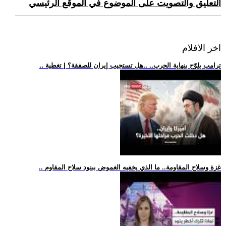
التعليق والتصويت على الموضوع في الموقع الرئيسي
اخر الافلام
.. ترامب يلوّح بنهاية الحرب.. ..هل تستجيب إيران للصفقة؟ | تغطية
.. غزة وسلاح المقاومة.. ما الذي يخفيه الغموض ببنود سلاح المقاوم