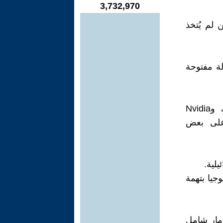
3,732,970
 لم يُتخذ
سالة مفتوحة
نظمت BDSحملات لمقاطعة شركات Google، Amazon، Microsoft، وNvidia
على بعض
لية.
جيا بتهمة
دمار شامل