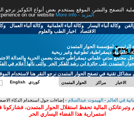
ة التصفح والنشر، الموقع يستخدم بعض أنواع الكوكيز نرجو النق
More info - المزيد
experience on our website
الفن
-
وكالة أنباء اليسار
-
وكالة أنباء العلمانية
-
وكالة أنباء العمال
-
وكا
الاقتصاد
-
اخبار الطب والعلوم
 الرئيسي لمؤسسة الحوار المتمدن
، علمانية، ديمقراطية، تطوعية وغير ربحية
ل مجتمع مدني علماني ديمقراطي حديث يضمن الحرية والعدالة الاجتم
حوار المتمدن على جائزة ابن رشد للفكر الحر والتى نالها أعلام في الفك
م مشاكل تقنية في تصفح الحوار المتمدن نرجو النقر هنا لاستخدام الموقع
كوردي
English
الاخبار
مراكز
الحوار المتمدن
سانية في العالم
-
الهيموت عبدالسلام
- إضاءات حول استخدام الدكاء الاصط
 وتبرعاتكن المالية تحفظ استقلال الحوار المتمدن، فشاركونا 
استمرارية هذا الفضاء اليساري الحر