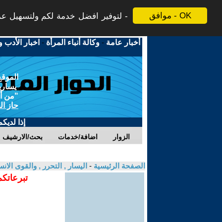
موافق - OK
لتوفير افضل خدمة لكم ولتسهيل عملي
أخبار عامة
-
وكالة أنباء المرأة
-
اخبار الأدب و
الموقع
يسارية
"من أج
حاز ال
إذا لديك
الزوار
اضافة/خدمات
بحث/الارشيف
الصفحة الرئيسية
-
اليسار , التحرر , والقوى الان
تبرعاتكم