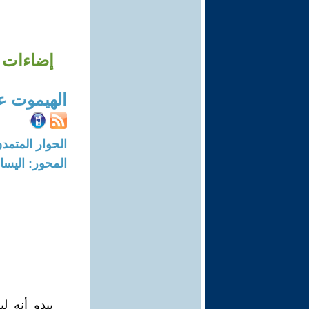
إضاءات 
الهيموت ع
الحوار المتمدن-العدد: 8308 - 25
المحور: اليسار
يبدو أنه 