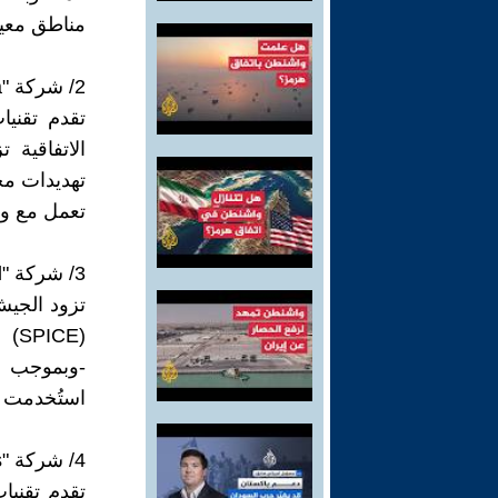
مناطق معين
2/ شركة "Cortica" (كورتيكا)
الاتفاقية 
تهديدات مح
تعمل مع وح
3/ شركة "Rafael" (رفائيل) وهي شركة حكومية
تزود الجيش
(SPICE)
-وبموجب ا
استُخدمت ف
4/ شركة "Elbit Systems" (إلبيت سيستمز)
تقدم تقنيا