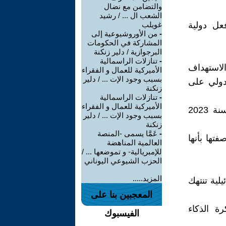
والتضامن مع نضال
الشعب ال ... / رشيد
عل دولية
غويلب
-
من الأوروشيوعية إلى
المشاركة في الحكومات
البرجوازية / دلير زنكنة
-
تنازلات الراسمالية
لاستهداف
الأميركية للعمال و الفقراء
بسبب وجود الإت ... / دلير
دولي على
زنكنة
-
تنازلات الراسمالية
الأميركية للعمال و الفقراء
- هيومن رايتس ووتش : نشرت تقريرًا بعنوان "القتل بالخوارزميات" سنة 2023
بسبب وجود الإت ... / دلير
زنكنة
-
عَمَّا يسمى -المنصة
تها بأنها
العالمية المناهضة
للإمبريالية- و تموضعها ... /
الحزب الشيوعي اليوناني
المزيد.....
يلية تنتهك
المعجبين بنا على
2 يحذر من عسكرة الذكاء
الفيسبوك