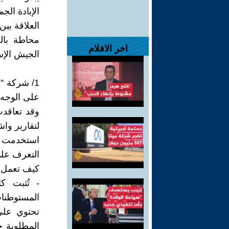
الإبادة الج
العلاقة بي
محاطة بال
اخر الافلام
الجيش الإس
على الوجه ،
وقد تعاقدت
لتقارير واشن
استخدمت تق
التعرف على
كيف تعمل؟
- تُثبت ك
المستوطنا
تحتوي على 
المطلوبة ح