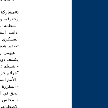
6/مشاركة
وحقوقية وق
- منظمة الع
أدانت است
العسكري و
تصدير هذه 
يكشف دور ا
- بتسيلم :
"جرائم حرب
- الأمم الم
- المقررة ا
الحق في ا
الاصطناعي 