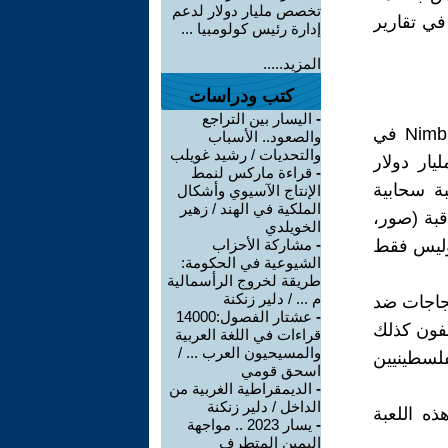
تخصص مليار دولار لدعم
الخبر ورد في تقارير
إدارة رئيس كولومبيا ...
المزيد.....
كتب ودراسات
-
اليسار بين التراجع
غوغل كلاود و أمازون ويب و مايكروسوفت يشتركون في مشروع Nimbus في
والصعود.. الأسباب
والتحديات / رشيد غويلب
م للذكاء الاصطناعي مع الجيش الإسرائيلي قدره 1.2 مليار دولار
-
قراءة ماركس لنمط
ة سحابية
الإنتاج الآسيوي وأشكال
الملكية في الهند / زهير
لمراقبة (صور،
الخويلدي
وليس فقط
-
مشاركة الأحزاب
الشيوعية في الحكومة:
طريقة لخروج الرأسمالية
م ... / دلير زنكنة
Go و Amazon ونظموا احتجاجات ضد
-
عشتار الفصول:14000
ظفون كذلك
قراءات في اللغة العربية
والمسيحيون العرب ... /
لسطينيين
اسحق قومي
-
الديمقراطية الغربية من
الداخل / دلير زنكنة
ذه اللعبة
-
يسار 2023 .. مواجهة
اليمين المتطرف