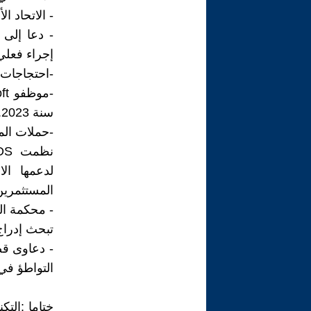
- الاتحاد ال
- دعا إلى 
إجراء فعلي
-احتجاجات 
سنة 2023.
-حملات المقاط
لدعمها ا
المستثمرين ل
- محكمة الج
تبحث إدراج
- دعاوى قض
التواطؤ في
ختاما :الت