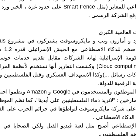
ذكاء اصطناعي للمعابر (مثل Smart Fence على حدود غزة ، 
قع الشركة الرسمي .
إطار عقد ضخ
كومة الإسرائيلية لهاته الشركات مقابل تقديم خدمات حوسب
متقدمة (Cloud computing) وكشفت التقارير أنها تستخدم لأنظمة ا
ات رسائل ...)وكذا الاستهداف العسكري وقتل الفلسطينيين 
ة الرقمية للدولة.
وقد رفض الموظفون والمستخدمون في ogle
رخين : "لانريد دماء الفلسطينيين على أيدينا"، كما نظم المو
على شركة مايكروسوفت لتواطؤها في جرائم الحرب على الف
الذكاء الاصطناعي .
الإصطناعي أصبح مثل لعبة ڤيديو القتل ولكن الضحايا في ه
م الفلسطينيون.