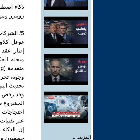
رويترز ومو
5/ الشركات العالمية الكبرى
منحته الح
وجوه، تحرك
تحديث البني
المشروع صا
احتجاجات 
عبر تقنيات 
إن الذكاء 
المزيد.....
حقيقيون وه