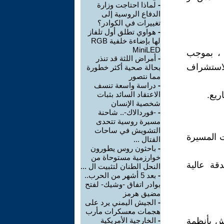
-
لماذا احتاجت وزارة
الدفاع الروسية إلى
تغييرات في الكوادر؟
-
هواوي تطلق أول تلفاز
لها بإضاءة خلفية RGB
MiniLED
لطائرات المسيرة ، بموجب
-
أمراض اللثة قد تنذر
 لاستشراف
بحالة صحية أكثر خطورة
مما نتصور
-
دراسة واسعة تنسف
ريع.
الاعتقاد السائد بثبات
شخصية الإنسان
-
-فوردالاك-.. شاحنة
مسيرة روسية تتحدى
التشويش في ساحات
ت المسيرة
القتال ...
-
باحثون روس يطورون
خوارزمية مستوحاة من
قة عالية
النحل الطنان لتثبيت ال ...
-
بعد 5 أشهر من الحرب..
بوادر اتفاق -وشيك- لفتح
مضيق هرمز
-
الجيش اليمني يرد على
هجمات معسكرات مأرب
يش بأنظمة
-
الخارجية الأمريكية