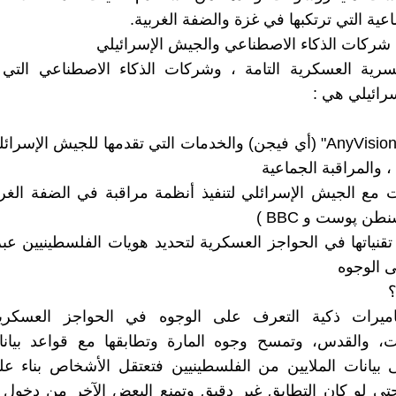
ماعية التي ترتكبها في غزة والضفة الغربية.
ن شركات الذكاء الاصطناعي والجيش الإسرائيلي
سرية العسكرية التامة ، وشركات الذكاء الاصطناعي التي
رائيلي هي :
1/ شركة "AnyVision" (أي فيجن) والخدمات التي تقدمها للجيش الإس
 والمراقبة الجماعية
 مع الجيش الإسرائلي لتنفيذ أنظمة مراقبة في الضفة الغربي
طن پوست و BBC )
نياتها في الحواجز العسكرية لتحديد هويات الفلسطينيين عب
 الوجوه
اميرات ذكية التعرف على الوجوه في الحواجز العسكر
ت، والقدس، وتمسح وجوه المارة وتطابقها مع قواعد بيا
بيانات الملايين من الفلسطينيين فتعتقل الأشخاص بناء عل
تى لو كان التطابق غير دقيق وتمنع البعض الآخر من دخول 