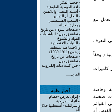
-
جحيم الفكر
-
آفة العبودية الطوعية
-
أسئلة المعنى واللايقين
-
النحل أم الدبابير
 تعمل مع
-
الشعب الفلسطيني
وجدارة الحياة
-
صفحات سوداء من تاريخ
منطقة زرهون : الباشاوات
القواد والشيوخ
رائلي التعرف
-
البنيات الاقتصادية
والاجتماعية لمنطقة
زرهون (1911-1939)
ة ( وفقاً
-
صفحات من تاريخ
منطقة زرهون
-
حين كنت ذبابة إلكترونية
ر كاميرات
المزيد.....
ية وخاصة
أخبار عامة
نات ضخمة
-
إيران تعرض -حطام
طائرات أمريكية
ى القوائم
وإسرائيلية- أسقطتها خلال
الح ...
القدس أو